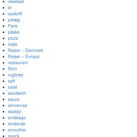
oksekød
øl
opskrift
pålæg
Paris
påske
pizza
rejse
Rejser – Danmark
Rejser – Europa
restaurant
Rom
rugbrød
saft
salat
sandwich
sauce
simremad
skaldyr
småkage
småsnak
smoothie
snack