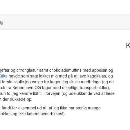
ig
K
gefær og citronglasur samt chokolademuffins med appelsin og
Sifka
havde som sagt lokket mig med på at lave kagekalas, og
t første skulle jeg vælge tre kager, jeg skulle medbringe (og de
e væk fra København OG tager med offentlige transportmidler),
un to, jeg kendte lidt til i forvejen (og udelukkende ved at læse
m der dukkede op.
 fandt for eksempel ud af, at jeg ikke har særlig mange
 tebirkes og ikke københavnerbirkes!).