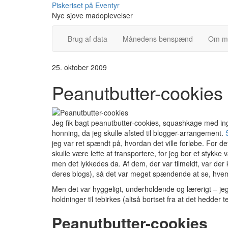
Skip
Piskeriset på Eventyr
to
Nye sjove madoplevelser
content
Brug af data
Månedens benspænd
Om m
25. oktober 2009
Peanutbutter-cookies
Jeg fik bagt peanutbutter-cookies, squashkage med in
honning, da jeg skulle afsted til blogger-arrangement.
jeg var ret spændt på, hvordan det ville forløbe. For de
skulle være lette at transportere, for jeg bor et stykk
men det lykkedes da. Af dem, der var tilmeldt, var der k
deres blogs), så det var meget spændende at se, hve
Men det var hyggeligt, underholdende og lærerigt – jeg
holdninger til tebirkes (altså bortset fra at det hedder
Peanutbutter-cookies