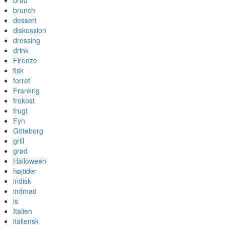
brød
brunch
dessert
diskussion
dressing
drink
Firenze
fisk
forret
Frankrig
frokost
frugt
Fyn
Göteborg
grill
grød
Halloween
højtider
indisk
indmad
is
Italien
italiensk