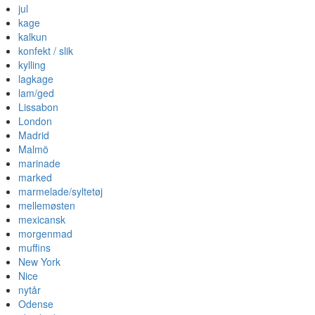
jul
kage
kalkun
konfekt / slik
kylling
lagkage
lam/ged
Lissabon
London
Madrid
Malmö
marinade
marked
marmelade/syltetøj
mellemøsten
mexicansk
morgenmad
muffins
New York
Nice
nytår
Odense