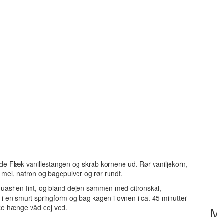
de Flæk vanillestangen og skrab kornene ud. Rør vaniljekorn,
 mel, natron og bagepulver og rør rundt.
squashen fint, og bland dejen sammen med citronskal,
 i en smurt springform og bag kagen i ovnen i ca. 45 minutter
kke hænge våd dej ved.
M