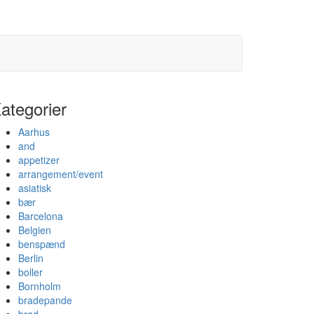
ategorier
Aarhus
and
appetizer
arrangement/event
asiatisk
bær
Barcelona
Belgien
benspænd
Berlin
boller
Bornholm
bradepande