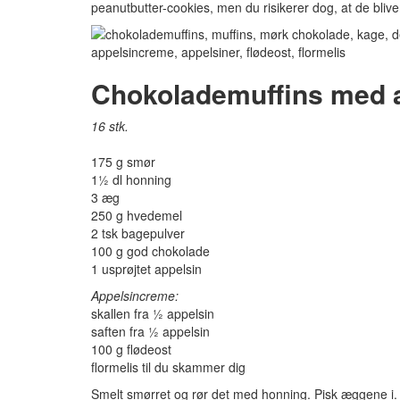
peanutbutter-cookies, men du risikerer dog, at de blive
Chokolademuffins med a
16 stk.
175 g smør
1½ dl honning
3 æg
250 g hvedemel
2 tsk bagepulver
100 g god chokolade
1 usprøjtet appelsin
Appelsincreme:
skallen fra ½ appelsin
saften fra ½ appelsin
100 g flødeost
flormelis til du skammer dig
Smelt smørret og rør det med honning. Pisk æggene i