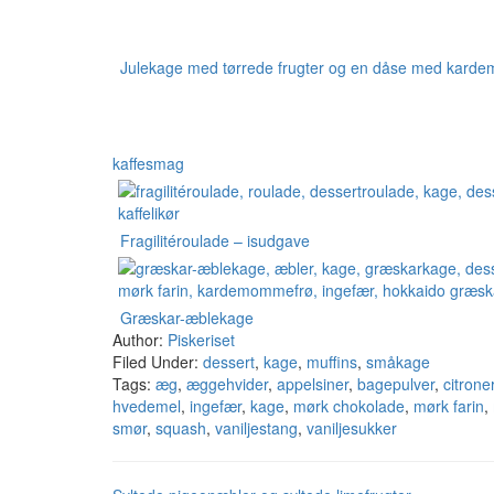
Julekage med tørrede frugter og en dåse med kar
kaffesmag
Fragilitéroulade – isudgave
Græskar-æblekage
Author:
Piskeriset
Filed Under:
dessert
,
kage
,
muffins
,
småkage
Tags:
æg
,
æggehvider
,
appelsiner
,
bagepulver
,
citrone
hvedemel
,
ingefær
,
kage
,
mørk chokolade
,
mørk farin
,
smør
,
squash
,
vaniljestang
,
vaniljesukker