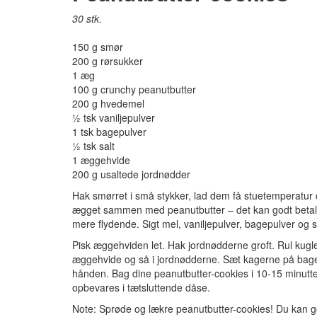
30 stk.
150 g smør
200 g rørsukker
1 æg
100 g crunchy peanutbutter
200 g hvedemel
½ tsk vaniljepulver
1 tsk bagepulver
½ tsk salt
1 æggehvide
200 g usaltede jordnødder
Hak smørret i små stykker, lad dem få stuetemperatu
ægget sammen med peanutbutter – det kan godt betale 
mere flydende. Sigt mel, vaniljepulver, bagepulver og 
Pisk æggehviden let. Hak jordnødderne groft. Rul kugle
æggehvide og så i jordnødderne. Sæt kagerne på bage
hånden. Bag dine peanutbutter-cookies i 10-15 minutte
opbevares i tætsluttende dåse.
Note: Sprøde og lækre peanutbutter-cookies! Du kan g