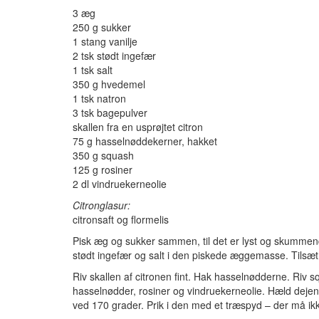
3 æg
250 g sukker
1 stang vanilje
2 tsk stødt ingefær
1 tsk salt
350 g hvedemel
1 tsk natron
3 tsk bagepulver
skallen fra en usprøjtet citron
75 g hasselnøddekerner, hakket
350 g squash
125 g rosiner
2 dl vindruekerneolie
Citronglasur:
citronsaft og flormelis
Pisk æg og sukker sammen, til det er lyst og skummen
stødt ingefær og salt i den piskede æggemasse. Tilsæt
Riv skallen af citronen fint. Hak hasselnødderne. Riv 
hasselnødder, rosiner og vindruekerneolie. Hæld dejen
ved 170 grader. Prik i den med et træspyd – der må i