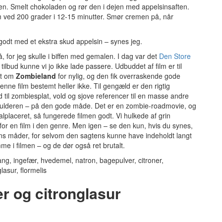
nen. Smelt chokoladen og rør den i dejen med appelsinsaften.
em ved 200 grader i 12-15 minutter. Smør cremen på, når
godt med et ekstra skud appelsin – synes jeg.
 for jeg skulle i biffen med gemalen. I dag var det
Den Store
et tilbud kunne vi jo ikke lade passere. Udbuddet af film er til
st om
Zombieland
for nylig, og den fik overraskende gode
enne film bestemt heller ikke. Til gengæld er den rigtig
 til zombiesplat, vold og sjove referencer til en masse andre
 skulderen – på den gode måde. Det er en zombie-roadmovie, og
lplaceret, så fungerede filmen godt. Vi hulkede af grin
 for en film i den genre. Men igen – se den kun, hvis du synes,
skens måder, for selvom den sagtens kunne have indeholdt langt
e i filmen – og de dør også ret brutalt.
 og citronglasur