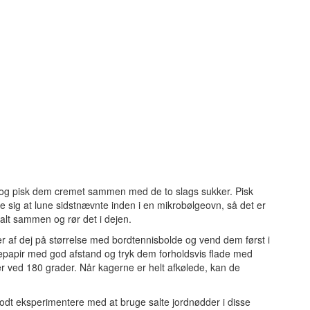
r og pisk dem cremet sammen med de to slags sukker. Pisk
sig at lune sidstnævnte inden i en mikrobølgeovn, så det er
salt sammen og rør det i dejen.
r af dej på størrelse med bordtennisbolde og vend dem først i
papir med god afstand og tryk dem forholdsvis flade med
r ved 180 grader. Når kagerne er helt afkølede, kan de
odt eksperimentere med at bruge salte jordnødder i disse