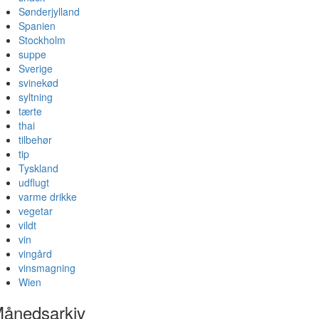
Sønderjylland
Spanien
Stockholm
suppe
Sverige
svinekød
syltning
tærte
thai
tilbehør
tip
Tyskland
udflugt
varme drikke
vegetar
vildt
vin
vingård
vinsmagning
Wien
ånedsarkiv