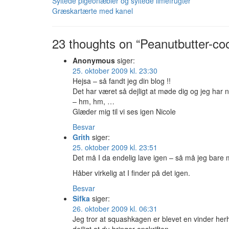
Syltede pigeonæbler og syltede limefrugter
Græskartærte med kanel
23 thoughts on “Peanutbutter-co
Anonymous
siger:
25. oktober 2009 kl. 23:30
Hejsa – så fandt jeg din blog !!
Det har været så dejligt at møde dig og jeg har
– hm, hm, …
Glæder mig til vi ses igen Nicole
Besvar
Grith
siger:
25. oktober 2009 kl. 23:51
Det må I da endelig lave igen – så må jeg bare 
Håber virkelig at I finder på det igen.
Besvar
Sifka
siger:
26. oktober 2009 kl. 06:31
Jeg tror at squashkagen er blevet en vinder h