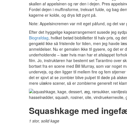
skallen af appelsinen og rør den i dejen. Pres appelsi
Fordel dejen i muffinsforme, trekvart fulde, og bag d
kagerne er kolde, og drys lidt pynt på.
Note: Appelsincremen var mit eget påfund, og det var 
Efter det hyggelige kagearrangement susede jeg sydpå,
Biografdag
, hvilket betød biobilletter til halv pris, og d
gengæld ikke så fristende for tiden, men jeg havde læ
anmeldelser. Nu er gemalen ikke til gysere, og det er d
underholdende – især hvis man har et afslappet forhold
film. Jo, instruktøren har bestemt set Tarantino over
bortset fra en scene med Bill Murray, som var noget ma
undervejs, og den ligger til mellem fire og fem stjerner
det er sjovt at se zombier blive pulpet til døde på al
mere ulækre scener, så er zombierne generelt ret klamm
Squashkage med ingefær
1 stor, solid kage