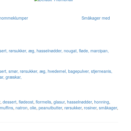
demommeklumper
Småkager med
r
,
dessert
,
flødeost
,
flormelis
,
glasur
,
hasselnødder
,
honning
,
muffins
,
natron
,
olie
,
peanutbutter
,
rørsukker
,
rosiner
,
småkager
,