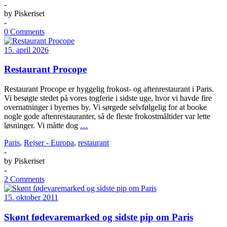
-
by
Piskeriset
-
0 Comments
15. april 2026
Restaurant Procope
Restaurant Procope er hyggelig frokost- og aftenrestaurant i Paris.
Vi besøgte stedet på vores togferie i sidste uge, hvor vi havde fire
overnatninger i byernes by. Vi sørgede selvfølgelig for at booke
nogle gode aftenrestauranter, så de fleste frokostmåltider var lette
løsninger. Vi måtte dog
…
Paris
,
Rejser - Europa
,
restaurant
-
by
Piskeriset
-
2 Comments
15. oktober 2011
Skønt fødevaremarked og sidste pip om Paris