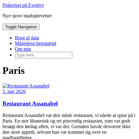
Skip
Piskeriset på Eventyr
to
Nye sjove madoplevelser
content
Toggle Navigation
Brug af data
Månedens benspænd
Om mig
Paris
5. maj 2026
Restaurant Assanabel
Restaurant Assanabel var den sidste restaurant, vi nåede at spise på i
Paris. En stor libanesisk og ret prisvenlig restaurant, som var godt
besøgt den lørdag aften, vi var der. Gemalen havde desværre ikke
den store appetit, selvom han var kommet sig over en
madforgiftning,
…