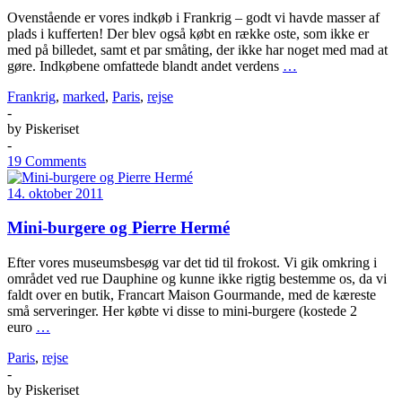
Ovenstående er vores indkøb i Frankrig – godt vi havde masser af
plads i kufferten! Der blev også købt en række oste, som ikke er
med på billedet, samt et par småting, der ikke har noget med mad at
gøre. Indkøbene omfattede blandt andet verdens
…
Frankrig
,
marked
,
Paris
,
rejse
-
by
Piskeriset
-
19 Comments
14. oktober 2011
Mini-burgere og Pierre Hermé
Efter vores museumsbesøg var det tid til frokost. Vi gik omkring i
området ved rue Dauphine og kunne ikke rigtig bestemme os, da vi
faldt over en butik, Francart Maison Gourmande, med de kæreste
små serveringer. Her købte vi disse to mini-burgere (kostede 2
euro
…
Paris
,
rejse
-
by
Piskeriset