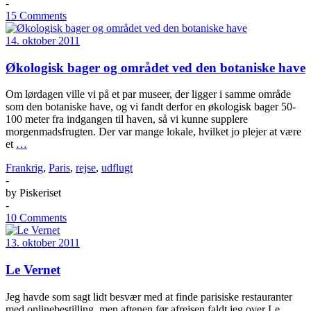
-
15 Comments
14. oktober 2011
Økologisk bager og området ved den botaniske have
Om lørdagen ville vi på et par museer, der ligger i samme område
som den botaniske have, og vi fandt derfor en økologisk bager 50-
100 meter fra indgangen til haven, så vi kunne supplere
morgenmadsfrugten. Der var mange lokale, hvilket jo plejer at være
et
…
Frankrig
,
Paris
,
rejse
,
udflugt
-
by
Piskeriset
-
10 Comments
13. oktober 2011
Le Vernet
Jeg havde som sagt lidt besvær med at finde parisiske restauranter
med onlinebestilling, men aftenen før afrejsen faldt jeg over Le