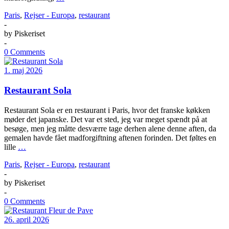
Paris
,
Rejser - Europa
,
restaurant
-
by
Piskeriset
-
0 Comments
1. maj 2026
Restaurant Sola
Restaurant Sola er en restaurant i Paris, hvor det franske køkken
møder det japanske. Det var et sted, jeg var meget spændt på at
besøge, men jeg måtte desværre tage derhen alene denne aften, da
gemalen havde fået madforgiftning aftenen forinden. Det føltes en
lille
…
Paris
,
Rejser - Europa
,
restaurant
-
by
Piskeriset
-
0 Comments
26. april 2026