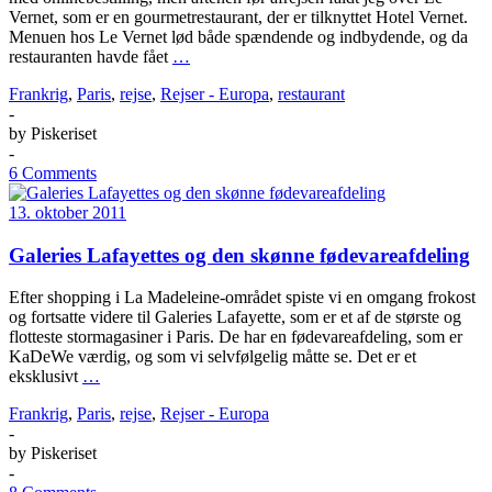
Vernet, som er en gourmetrestaurant, der er tilknyttet Hotel Vernet.
Menuen hos Le Vernet lød både spændende og indbydende, og da
restauranten havde fået
…
Frankrig
,
Paris
,
rejse
,
Rejser - Europa
,
restaurant
-
by
Piskeriset
-
6 Comments
13. oktober 2011
Galeries Lafayettes og den skønne fødevareafdeling
Efter shopping i La Madeleine-området spiste vi en omgang frokost
og fortsatte videre til Galeries Lafayette, som er et af de største og
flotteste stormagasiner i Paris. De har en fødevareafdeling, som er
KaDeWe værdig, og som vi selvfølgelig måtte se. Det er et
eksklusivt
…
Frankrig
,
Paris
,
rejse
,
Rejser - Europa
-
by
Piskeriset
-