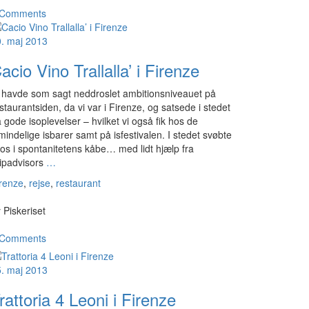
 Comments
. maj 2013
acio Vino Trallalla’ i Firenze
 havde som sagt neddroslet ambitionsniveauet på
staurantsiden, da vi var i Firenze, og satsede i stedet
 gode isoplevelser – hvilket vi også fik hos de
mindelige isbarer samt på isfestivalen. I stedet svøbte
 os i spontanitetens kåbe… med lidt hjælp fra
ipadvisors
…
renze
,
rejse
,
restaurant
y
Piskeriset
 Comments
. maj 2013
rattoria 4 Leoni i Firenze