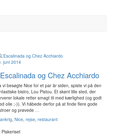
. juni 2014
’Escalinada og Chez Acchiardo
 vi besøgte Nice for et par år siden, spiste vi på den
ntastiske bistro, Lou Pistou. Et skønt lille sted, der
rverer lokale retter smagt til med kærlighed (og godt
d olie ;-)). Vi håbede derfor på at finde flere gode
stroer og prøvede
…
ankrig
,
Nice
,
rejse
,
restaurant
y
Piskeriset