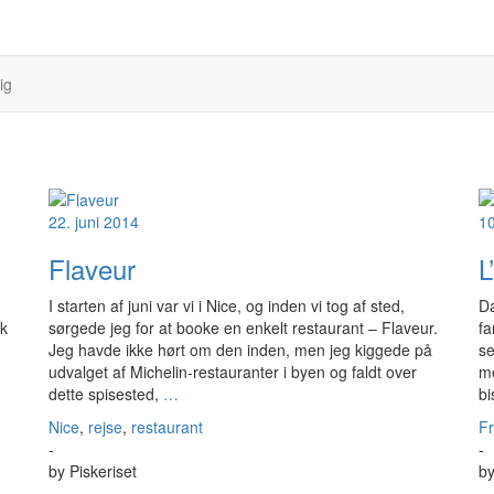
ig
22. juni 2014
10
Flaveur
L
I starten af juni var vi i Nice, og inden vi tog af sted,
Da
sk
sørgede jeg for at booke en enkelt restaurant – Flaveur.
fa
Jeg havde ikke hørt om den inden, men jeg kiggede på
se
udvalget af Michelin-restauranter i byen og faldt over
me
dette spisested,
…
bi
Nice
,
rejse
,
restaurant
Fr
-
-
by
Piskeriset
b
-
-