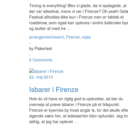
Timing is everything! Blev vi glade, da vi opdagede, at
der var isfestival, mens vi var i Firenze? Oh yeah! Gel
Festival afholdes ikke kun i Firenze men er faktisk et
roadshow, som også kan opleves i andre italienske by
og slutter af med tre
…
arrangement/event
,
Firenze
,
rejse
-
by
Piskeriset
-
6 Comments
22. maj 2013
Isbarer i Firenze
Hvis du vil have en rigtig god is-oplevelse, så bør du
overveje at prøve isbarer i Firenze på et tidspunkt.
Firenze er byernes by hvad angår is, for det skulle efte
sigende være her, at isdesserten blev opfundet. Jeg tr
aldrig, at jeg har oplevet
…