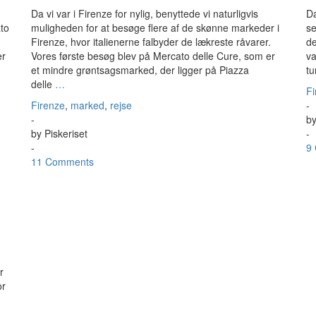
Da vi var i Firenze for nylig, benyttede vi naturligvis
Da
ato
muligheden for at besøge flere af de skønne markeder i
se
Firenze, hvor italienerne falbyder de lækreste råvarer.
de
er
Vores første besøg blev på Mercato delle Cure, som er
va
et mindre grøntsagsmarked, der ligger på Piazza
tu
delle
…
Fi
Firenze
,
marked
,
rejse
-
-
b
by
Piskeriset
-
-
9
11 Comments
r
or