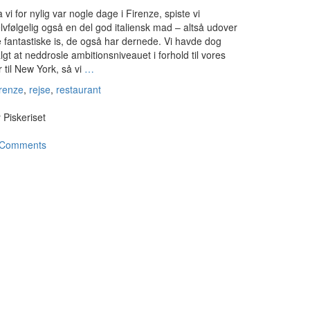
 vi for nylig var nogle dage i Firenze, spiste vi
lvfølgelig også en del god italiensk mad – altså udover
 fantastiske is, de også har dernede. Vi havde dog
lgt at neddrosle ambitionsniveauet i forhold til vores
r til New York, så vi
…
renze
,
rejse
,
restaurant
y
Piskeriset
 Comments