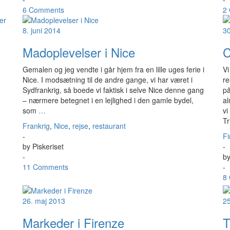
6 Comments
2
8. juni 2014
30
Madoplevelser i Nice
C
Gemalen og jeg vendte i går hjem fra en lille uges ferie i
Vi
Nice. I modsætning til de andre gange, vi har været i
re
Sydfrankrig, så boede vi faktisk i selve Nice denne gang
på
– nærmere betegnet i en lejlighed i den gamle bydel,
al
som
…
vi
Tr
Frankrig
,
Nice
,
rejse
,
restaurant
-
Fi
by
Piskeriset
-
-
b
11 Comments
-
8
26. maj 2013
25
Markeder i Firenze
T