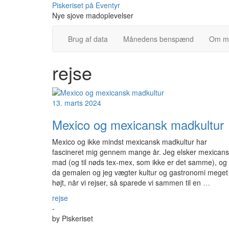
Skip
Piskeriset på Eventyr
to
Nye sjove madoplevelser
content
Brug af data
Månedens benspænd
Om m
rejse
13. marts 2024
Mexico og mexicansk madkultur
Mexico og ikke mindst mexicansk madkultur har
fascineret mig gennem mange år. Jeg elsker mexican
mad (og til nøds tex-mex, som ikke er det samme), og
da gemalen og jeg vægter kultur og gastronomi meget
højt, når vi rejser, så sparede vi sammen til en
…
rejse
-
by
Piskeriset
-