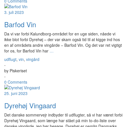
0 Comments
3. juli 2023
Barfod Vin
Da vi var forbi Kalundborg-området for en uge siden, nåede vi
ikke blot forbi Dyrehøj – der var skam også tid til at kigge ind hos
en af områdets andre vingårde – Barfod Vin. Og det var ret vigtigt
for os, for Barfod Vin har
…
udflugt
,
vin
,
vingård
-
by
Piskeriset
-
0 Comments
25. juni 2023
Dyrehøj Vingaard
Det danske sommervejr indbyder til udflugter, så vi har været forbi
Dyrehøj Vingaard, som længe har stået på min to-do-liste over
danske vingårde, jeg bør besøge. Dyrehøj er nemlig Danmarks