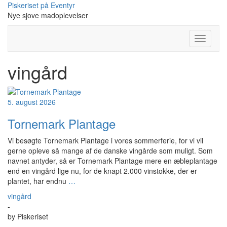
Skip
Piskeriset på Eventyr
to
Nye sjove madoplevelser
content
Toggle
Navigati
vingård
5. august 2026
Tornemark Plantage
Vi besøgte Tornemark Plantage i vores sommerferie, for vi vil
gerne opleve så mange af de danske vingårde som muligt. Som
navnet antyder, så er Tornemark Plantage mere en æbleplantage
end en vingård lige nu, for de knapt 2.000 vinstokke, der er
plantet, har endnu
…
vingård
-
by
Piskeriset
-