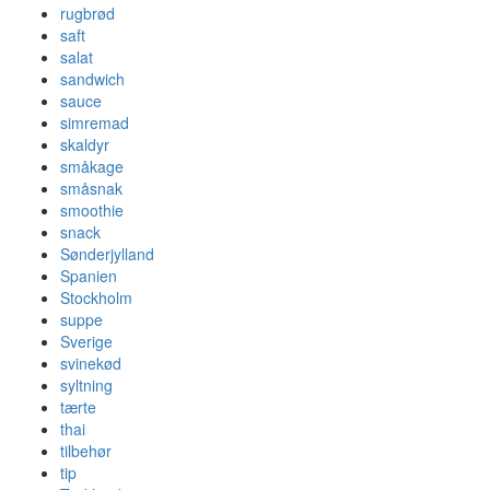
rugbrød
saft
salat
sandwich
sauce
simremad
skaldyr
småkage
småsnak
smoothie
snack
Sønderjylland
Spanien
Stockholm
suppe
Sverige
svinekød
syltning
tærte
thai
tilbehør
tip