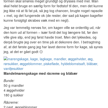
formen skal smøres meget grundigt og drysses med mel. Man
skal helst bruge en særlig form for fedtstof til den, men det kunne
jeg ikke nå at få fat på, så jeg tog chancen, brugte noget rapsolie
+ mel, og det fungerede ok (de rester, der sad på kagen bagefter
kunne forsigtigt skrabes væk med en negl).
Jeg var temmelig nervøs for, om kagen ville se ordentlig ud, når
den kom ud af formen – især fordi det tog længere tid, før den
ville give slip, end jeg først havde troet. Men det lykkedes, og
derpå brugte jeg over en time på at dekorere den. I betragtning
af, at det første gang jeg har lavet denne form for kage, så synes
jeg, at det er gået godt 🙂
Mandelmarengskage med råcreme og blåbær
Bunde:
50 g mandler
4 æggehvider
180 g sukker
Råcreme:
2 past. æggeblommer