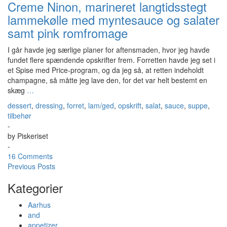
Creme Ninon, marineret langtidsstegt
lammekølle med myntesauce og salater
samt pink romfromage
I går havde jeg særlige planer for aftensmaden, hvor jeg havde
fundet flere spændende opskrifter frem. Forretten havde jeg set i
et Spise med Price-program, og da jeg så, at retten indeholdt
champagne, så måtte jeg lave den, for det var helt bestemt en
skæg
…
dessert
,
dressing
,
forret
,
lam/ged
,
opskrift
,
salat
,
sauce
,
suppe
,
tilbehør
-
by
Piskeriset
-
16 Comments
Previous Posts
Kategorier
Aarhus
and
appetizer