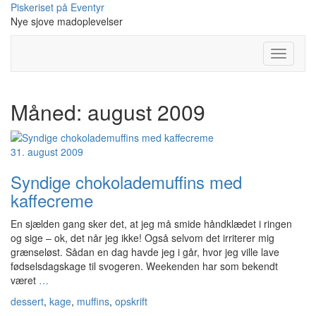
Skip
Piskeriset på Eventyr
to
Nye sjove madoplevelser
content
Toggle
Navigati
Måned:
august 2009
31. august 2009
Syndige chokolademuffins med
kaffecreme
En sjælden gang sker det, at jeg må smide håndklædet i ringen
og sige – ok, det når jeg ikke! Også selvom det irriterer mig
grænseløst. Sådan en dag havde jeg i går, hvor jeg ville lave
fødselsdagskage til svogeren. Weekenden har som bekendt
været
…
dessert
,
kage
,
muffins
,
opskrift
-