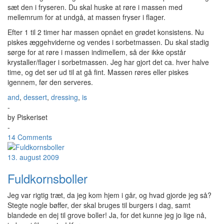
sæt den i fryseren. Du skal huske at røre i massen med
mellemrum for at undgå, at massen fryser i flager.
Efter 1 til 2 timer har massen opnået en grødet konsistens. Nu
piskes æggehviderne og vendes i sorbetmassen. Du skal stadig
sørge for at røre i massen indimellem, så der ikke opstår
krystaller/flager i sorbetmassen. Jeg har gjort det ca. hver halve
time, og det ser ud til at gå fint. Massen røres eller piskes
igennem, før den serveres.
and
,
dessert
,
dressing
,
is
-
by
Piskeriset
-
14 Comments
13. august 2009
Fuldkornsboller
Jeg var rigtig træt, da jeg kom hjem i går, og hvad gjorde jeg så?
Stegte nogle bøffer, der skal bruges til burgers i dag, samt
blandede en dej til grove boller! Ja, for det kunne jeg jo lige nå,