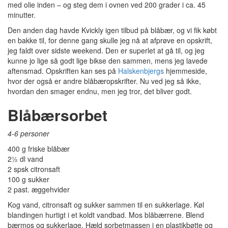
med olie inden – og steg dem i ovnen ved 200 grader i ca. 45
minutter.
Den anden dag havde Kvickly igen tilbud på blåbær, og vi fik købt
en bakke til, for denne gang skulle jeg nå at afprøve en opskrift,
jeg faldt over sidste weekend. Den er superlet at gå til, og jeg
kunne jo lige så godt lige bikse den sammen, mens jeg lavede
aftensmad. Opskriften kan ses på
Halskenbjergs
hjemmeside,
hvor der også er andre blåbæropskrifter. Nu ved jeg så ikke,
hvordan den smager endnu, men jeg tror, det bliver godt.
Blåbærsorbet
4-6 personer
400 g friske blåbær
2½ dl vand
2 spsk citronsaft
100 g sukker
2 past. æggehvider
Kog vand, citronsaft og sukker sammen til en sukkerlage. Køl
blandingen hurtigt i et koldt vandbad. Mos blåbærrene. Blend
bærmos og sukkerlage. Hæld sorbetmassen i en plastikbøtte og