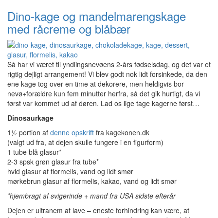
Dino-kage og mandelmarengskage
med råcreme og blåbær
Så har vi været til yndlingsnevøens 2-års fødselsdag, og det var et
rigtig dejligt arrangement! Vi blev godt nok lidt forsinkede, da den
ene kage tog over en time at dekorere, men heldigvis bor
nevø+forældre kun fem minutter herfra, så det gik hurtigt, da vi
først var kommet ud af døren. Lad os lige tage kagerne først…
Dinosaurkage
1½ portion af
denne opskrift
fra kagekonen.dk
(valgt ud fra, at dejen skulle fungere i en figurform)
1 tube blå glasur*
2-3 spsk grøn glasur fra tube*
hvid glasur af flormelis, vand og lidt smør
mørkebrun glasur af flormelis, kakao, vand og lidt smør
*hjembragt af svigerinde + mand fra USA sidste efterår
Dejen er ultranem at lave – eneste forhindring kan være, at