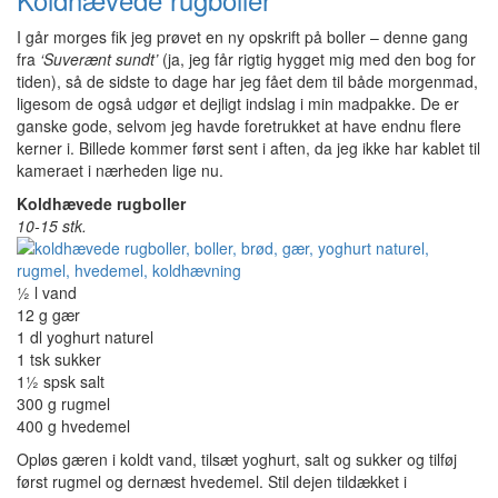
I går morges fik jeg prøvet en ny opskrift på boller – denne gang
fra
‘Suverænt sundt’
(ja, jeg får rigtig hygget mig med den bog for
tiden), så de sidste to dage har jeg fået dem til både morgenmad,
ligesom de også udgør et dejligt indslag i min madpakke. De er
ganske gode, selvom jeg havde foretrukket at have endnu flere
kerner i. Billede kommer først sent i aften, da jeg ikke har kablet til
kameraet i nærheden lige nu.
Koldhævede rugboller
10-15 stk.
½ l vand
12 g gær
1 dl yoghurt naturel
1 tsk sukker
1½ spsk salt
300 g rugmel
400 g hvedemel
Opløs gæren i koldt vand, tilsæt yoghurt, salt og sukker og tilføj
først rugmel og dernæst hvedemel. Stil dejen tildækket i