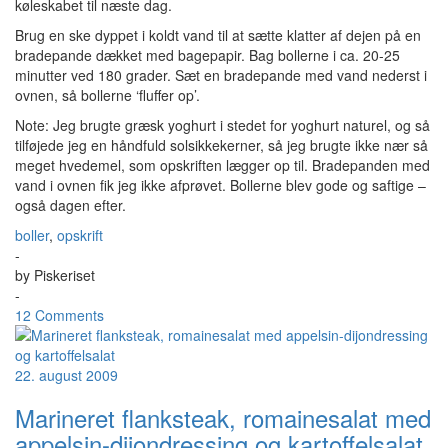
køleskabet til næste dag.
Brug en ske dyppet i koldt vand til at sætte klatter af dejen på en
bradepande dækket med bagepapir. Bag bollerne i ca. 20-25
minutter ved 180 grader. Sæt en bradepande med vand nederst i
ovnen, så bollerne ‘fluffer op’.
Note: Jeg brugte græsk yoghurt i stedet for yoghurt naturel, og så
tilføjede jeg en håndfuld solsikkekerner, så jeg brugte ikke nær så
meget hvedemel, som opskriften lægger op til. Bradepanden med
vand i ovnen fik jeg ikke afprøvet. Bollerne blev gode og saftige –
også dagen efter.
boller
,
opskrift
-
by
Piskeriset
-
12 Comments
22. august 2009
Marineret flanksteak, romainesalat med
appelsin-dijondressing og kartoffelsalat