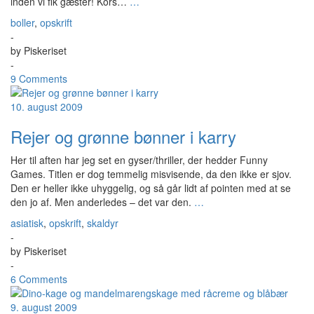
inden vi fik gæster! Kors…
…
boller
,
opskrift
-
by
Piskeriset
-
9 Comments
10. august 2009
Rejer og grønne bønner i karry
Her til aften har jeg set en gyser/thriller, der hedder Funny
Games. Titlen er dog temmelig misvisende, da den ikke er sjov.
Den er heller ikke uhyggelig, og så går lidt af pointen med at se
den jo af. Men anderledes – det var den.
…
asiatisk
,
opskrift
,
skaldyr
-
by
Piskeriset
-
6 Comments
9. august 2009