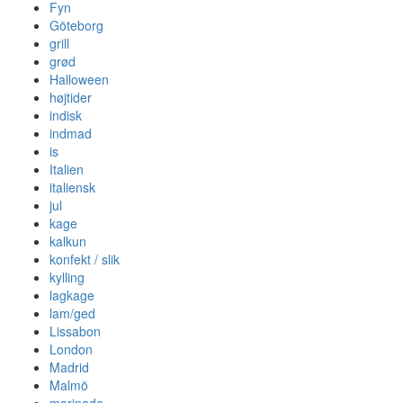
Fyn
Göteborg
grill
grød
Halloween
højtider
indisk
indmad
is
Italien
italiensk
jul
kage
kalkun
konfekt / slik
kylling
lagkage
lam/ged
Lissabon
London
Madrid
Malmö