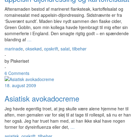
Aftensmaden bestod af marineret flanksteak, kartoffelsalat og
romainesalat med appelsin-dijondressing. Sidstnævnte er fra
‘Suverænt sundt’. Maden blev nydt sammen den flaske cider,
Green Goblin, som min kollega havde hjembragt til mig efter sin
sommerferie i England. Den smagte rigtig godt – en spændende
blanding af
…
marinade
,
oksekød
,
opskrift
,
salat
,
tilbehør
-
by
Piskeriset
-
6 Comments
18. august 2009
Asiatisk avokadocreme
Jeg havde egentlig troet, at jeg skulle være alene hjemme her til
aften, men gemalen var for sløj til at tage til rollespil, så nu er han
her også. Jeg har truet ham med, at han ikke skal have nogen
former for dyreinfluenza eller det,
…
asiatisk
,
opskrift
,
tilbehør