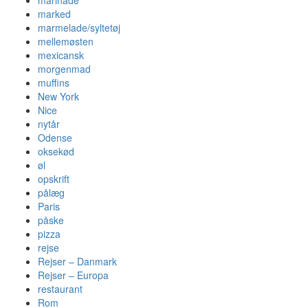
marinade
marked
marmelade/syltetøj
mellemøsten
mexicansk
morgenmad
muffins
New York
Nice
nytår
Odense
oksekød
øl
opskrift
pålæg
Paris
påske
pizza
rejse
Rejser – Danmark
Rejser – Europa
restaurant
Rom