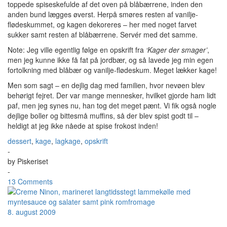
toppede spiseskefulde af det oven på blåbærrene, inden den
anden bund lægges øverst. Herpå smøres resten af vanilje-
flødeskummet, og kagen dekoreres – her med noget farvet
sukker samt resten af blåbærrene. Servér med det samme.
Note: Jeg ville egentlig følge en opskrift fra
‘Kager der smager’
,
men jeg kunne ikke få fat på jordbær, og så lavede jeg min egen
fortolkning med blåbær og vanilje-flødeskum. Meget lækker kage!
Men som sagt – en dejlig dag med familien, hvor nevøen blev
behørigt fejret. Der var mange mennesker, hvilket gjorde ham lidt
paf, men jeg synes nu, han tog det meget pænt. Vi fik også nogle
dejlige boller og bittesmå muffins, så der blev spist godt til –
heldigt at jeg ikke nåede at spise frokost inden!
dessert
,
kage
,
lagkage
,
opskrift
-
by
Piskeriset
-
13 Comments
8. august 2009