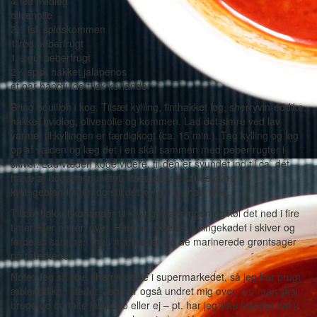
4 fed hvidløg
olivenolie
2½ tsk spidskommen
1 rød peberfrugt
1½ gul peberfrugt
2½ spsk hakket jalapenos
et par håndfulde frisk koriander
Bring bouillon i kog. Tilsæt kylling, finthakket løg, sherryvin-eddike,
hakket hvidløg, olivenolie og kommen. Lad det simre ved lav
varme, til kyllingen er færdigkogt (ca. 15 min.). Tag kylling og løg
op af væden og læg det i en skål sammen med peberfrugter i
skiver. Lad væden koge videre, til den er svundet ind til ca. det
halve af udgangspunktet. Hæld denne sauce over
kyllingeblandingen og stil det køligt i en halv time.
Tilsæt hakket koriander til kyllingeblandingen og køl det ned i fire
timer eller natten over. Herefter skæres kyllingekødet i skiver og
fordeles sammen med marinaden og de marinerede grøntsager
på tallerkener.
Note: Jeg så ikke sherryeddike i supermarkedet, så jeg har brugt
æbleeddike i stedet. Jeg har også undret mig over, om man skal
bruge de omtalte jalapeno eller ej – pt. har jeg ikke blandet det i,