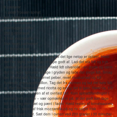
8 pastarør
½ pose frossen spinat
salt, friskkværnet peber
revet muskatnød
grøntsagsbouillon
250 g ricottaost
1 frisk mozzarella
frisk revet parmesan
½ l tomatsauce
Spinaten varmes op i en gryde, til det lige netop er optøet. Hæld
det i en sigte, så det kan dryppe godt af. Lad det stå lidt og tryk
væsken ud gennem sigten. Hæld lidt olivenolie i en gryde og varm
det op, kom spinaten tilbage i gryden og lade det stege lidt. Smag
det til med salt, friskkværnet peber, revet muskatnød og lidt
flydende grønsagsbouillon. Tag det fra varmen og lad det køle lidt
af. Rør det sammen med ricotta og smag det til igen. Hæld ca. 1/3
tomatsaucen i bunden af et ovnfast fad. Kom spinatblandingen i
rørene med en kniv – vær opmærksom på, at det godt kan tage
lidt tid. Læg dem tæt og pænt i fadet. Hæld resten af tomatsaucen
over. Kom skiver af frisk mozzarella på og riv noget frisk
parmesanost over. Sæt dem i ovnen ved 200 grader i 30 minutter