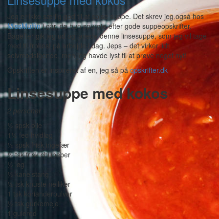
Jeg er ikke særlig god til at spise suppe. Det skrev jeg også hos
MissMuffin
i går, da hun spurgte efter gode suppeopskrifter.
Bagefter gik jeg ud og lavede denne linsesuppe, som jeg vil tage
med til frokost på arbejde i dag. Jeps – det virker lidt
selvmodsigende, men jeg havde lyst til at prøve noget nyt!
Opskriften er inspireret af en, jeg så på
opskrifter.dk
Linsesuppe med kokos
2 personer
½ spsk olie
1½ fed hvidløg
½ spsk frisk ingefær
½ tsk frisk chilipeber
½ løg
½ kanelstang
½ tsk knuste nelliker
1 tsk korianderpulver
½ tsk gurkemeje
1 gulerod