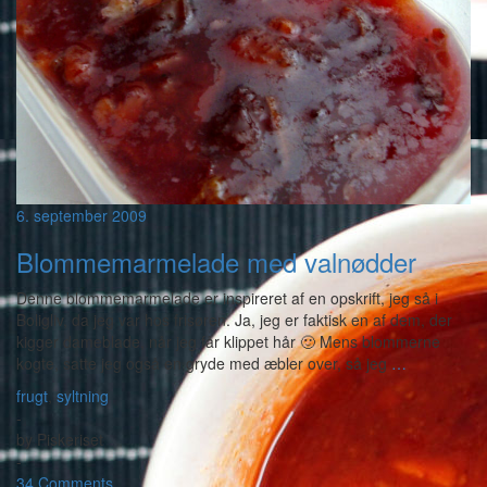
6. september 2009
Blommemarmelade med valnødder
Denne blommemarmelade er inspireret af en opskrift, jeg så i
Boligliv, da jeg var hos frisøren. Ja, jeg er faktisk en af dem, der
kigger dameblade, når jeg får klippet hår 🙂 Mens blommerne
kogte, satte jeg også en gryde med æbler over, så jeg
…
frugt
,
syltning
-
by
Piskeriset
-
34 Comments