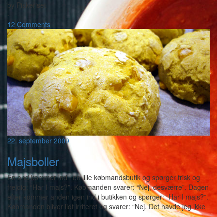
by
Piskeriset
-
12 Comments
22. september 2009
Majsboller
En and kommer ind i en lille købmandsbutik og spørger frisk og
frejdig: “Har I majs?”. Købmanden svarer: “Nej, desværre”. Dagen
efter kommer anden igen ind i butikken og spørger: “Har I majs?”.
Købmanden bliver lidt irriteret og svarer: “Nej. Det havde jeg ikke
i
…