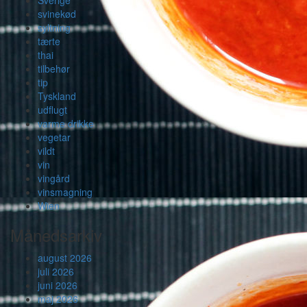
svinekød
syltning
tærte
thai
tilbehør
tip
Tyskland
udflugt
varme drikke
vegetar
vildt
vin
vingård
vinsmagning
Wien
Månedsarkiv
august 2026
juli 2026
juni 2026
maj 2026