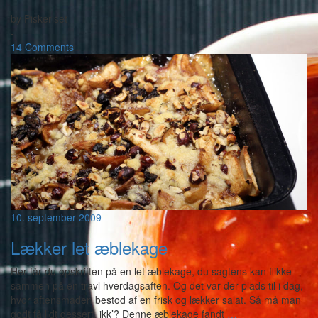
-
by
Piskeriset
-
14 Comments
10. september 2009
Lækker let æblekage
Her får du opskriften på en let æblekage, du sagtens kan flikke
sammen på en travl hverdagsaften. Og det var der plads til i dag,
hvor aftensmaden bestod af en frisk og lækker salat. Så må man
godt få lidt dessert, ikk’? Denne æblekage fandt
…