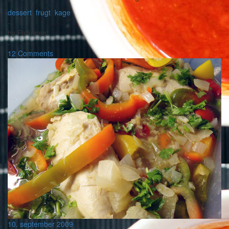
dessert
,
frugt
,
kage
-
by
Piskeriset
-
12 Comments
10. september 2009