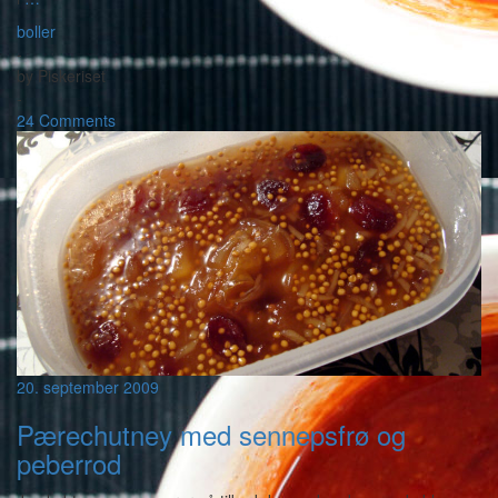
boller
-
by
Piskeriset
-
24 Comments
20. september 2009
Pærechutney med sennepsfrø og
peberrod