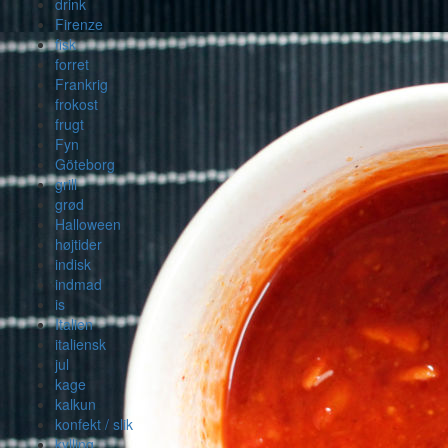
drink
Firenze
fisk
forret
Frankrig
frokost
frugt
Fyn
Göteborg
grill
grød
Halloween
højtider
indisk
indmad
is
Italien
italiensk
jul
kage
kalkun
konfekt / slik
kylling