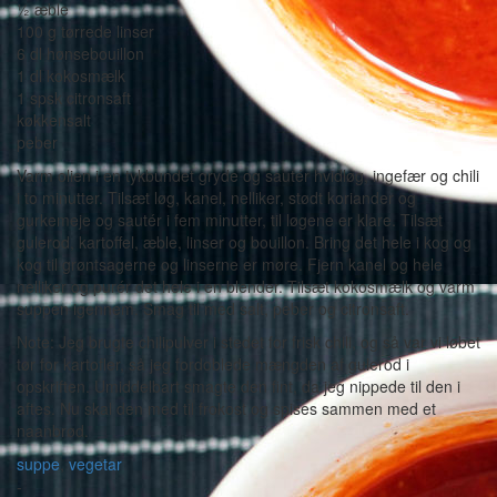
½ æble
100 g tørrede linser
6 dl hønsebouillon
1 dl kokosmælk
1 spsk citronsaft
køkkensalt
peber
Varm olien i en tykbundet gryde og sautér hvidløg, ingefær og chili
i to minutter. Tilsæt løg, kanel, nelliker, stødt koriander og
gurkemeje og sautér i fem minutter, til løgene er klare. Tilsæt
gulerod, kartoffel, æble, linser og bouillon. Bring det hele i kog og
kog til grøntsagerne og linserne er møre. Fjern kanel og hele
nelliker og purér det hele i en blender. Tilsæt kokosmælk og varm
suppen igennem. Smag til med salt, peber og citronsaft.
Note: Jeg brugte chilipulver i stedet for frisk chili, og så var vi løbet
tør for kartofler, så jeg fordoblede mængden af gulerod i
opskriften. Umiddelbart smagte den fint, da jeg nippede til den i
aftes. Nu skal den med til frokost og spises sammen med et
naanbrød.
suppe
,
vegetar
-