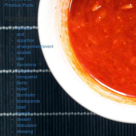
Previous Posts
Kategorier
Aarhus
and
appetizer
arrangement/event
asiatisk
bær
Barcelona
Belgien
benspænd
Berlin
boller
Bornholm
bradepande
brød
brunch
dessert
diskussion
dressing