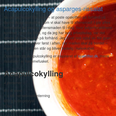
Acapulcokylling og asparges-rissalat
Nu gør jeg noget lidt uvant – at poste opskriften på forhånd på
denne Acapulcokylling, som vi skal have til aftensmad! I går aftes
forberedte jeg nemlig aftensmaden til i dag, hvor svigerforældrene
kommer hjem fra ferie, og da jeg har lang arbejdsdag, var det
lettere at lave maden på forhånd. Jeg laver nok også en lille grøn
salat til, men det bliver først i aften, når maden skal på bordet –
ingen grund til at den står og bliver kedelig i køleskabet.
Opskriften på Acapulcokylling er inspireret af
opskrifter.dk
, mens
rissalaten er hjemmefusket.
Acapulcokylling
4 personer
6½ dl vand
1½ stk hønsebouillonterning
650 g kyllingebryst
1 løg
1 dl sherryeddike