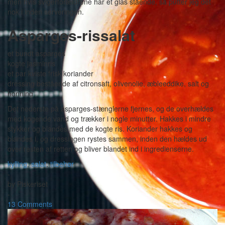
men hvis svigerforældrene har et glas stående, så putter jeg det
nok i inden serveringen.
Asparges-rissalat
et bundt asparges
kogte jasminris
et par kviste frisk koriander
dressing bestående af citronsaft, olivenolie, æbleeddike, salt og
honning
Det nederste på asparges-stænglerne fjernes, og de overhældes
med kogende vand og trækker i nogle minutter. Hakkes i mindre
stykker og blandes med de kogte ris. Koriander hakkes og
blandes i, og dressingen rystes sammen, inden den hældes ud
over resten af retten og bliver blandet ind i ingredienserne.
kylling
,
salat
,
tilbehør
-
by
Piskeriset
-
13 Comments