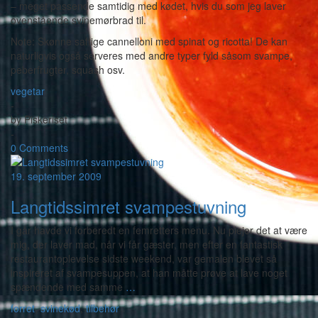
– meget passende samtidig med kødet, hvis du som jeg laver
ovenstående svinemørbrad til.
Note: Skønne saftige cannelloni med spinat og ricotta! De kan
naturligvis også serveres med andre typer fyld såsom svampe,
peberfrugter, squash osv.
vegetar
-
by
Piskeriset
-
0 Comments
19. september 2009
Langtidssimret svampestuvning
I går havde vi forberedt en femretters menu. Nu plejer det at være
mig, der laver mad, når vi får gæster, men efter en fantastisk
restaurantoplevelse sidste weekend, var gemalen blevet så
inspireret af svampesuppen, at han måtte prøve at lave noget
spændende med samme
…
forret
,
svinekød
,
tilbehør