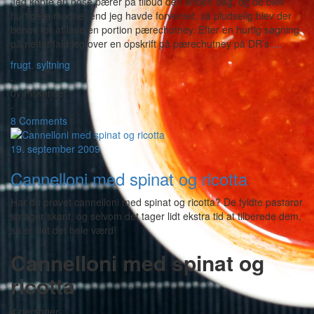
Jeg købte en pose pærer på tilbud den anden dag, og de blev
hurtigere modne, end jeg havde forventet, så pludselig blev der
behov for at lave en portion pærechutney. Efter en hurtig søgning
på nettet fald jeg over en opskrift på pærechutney på DR’s
…
frugt
,
syltning
-
by
Piskeriset
-
8 Comments
19. september 2009
Cannelloni med spinat og ricotta
Har du prøvet cannelloni med spinat og ricotta? De fyldte pastarør
smager skønt, og selvom det tager lidt ekstra tid at tilberede dem,
så er det det hele værd!
Cannelloni med spinat og
ricotta
4 personer