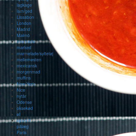
lagkage
lam/ged
Lissabon
London
Madrid
Malmö
marinade
marked
marmelade/syltetøj
mellemøsten
mexicansk
morgenmad
muffins
New York
Nice
nytår
Odense
oksekød
øl
opskrift
pålæg
Paris