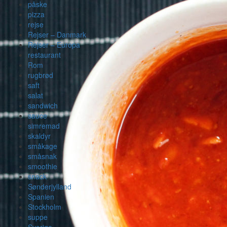
påske
pizza
rejse
Rejser – Danmark
Rejser – Europa
restaurant
Rom
rugbrød
saft
salat
sandwich
sauce
simremad
skaldyr
småkage
småsnak
smoothie
snack
Sønderjylland
Spanien
Stockholm
suppe
Sverige