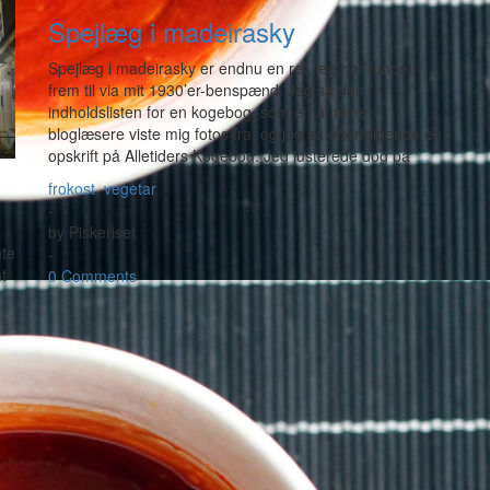
Spejlæg i madeirasky
Spejlæg i madeirasky er endnu en ret, jeg har fundet
frem til via mit 1930’er-benspænd. Jeg så den i
indholdslisten for en kogebog, som en af mine
bloglæsere viste mig fotos fra, og jeg så efterfølgende en
opskrift på Alletiders Kogebog. Jeg justerede dog på
…
frokost
,
vegetar
-
by
Piskeriset
nte
-
t
0 Comments