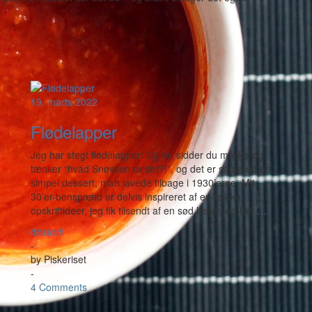
19. marts 2022
Flødelapper
Jeg har stegt flødelapper! Og nu sidder du måske og
tænker “hvad Snøvsen er det?!”, og det er såmænd en
simpel dessert, man lavede tilbage i 1930’erne. Mit
30’er-benspænd er delvis inspireret af en række
opskriftideer, jeg fik tilsendt af en sød læser, og her
…
dessert
-
by
Piskeriset
-
4 Comments