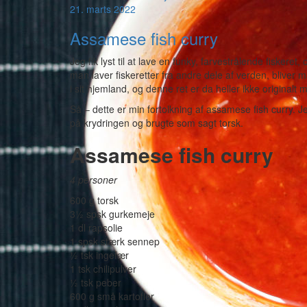
21. marts 2022
Assamese fish curry
Jeg fik lyst til at lave en funky, farvestrålende fiskere
man laver fiskeretter fra andre dele af verden, bliver m
i sit hjemland, og denne ret er da heller ikke originalt 
Så – dette er min fortolkning af assamese fish curry. J
på krydringen og brugte som sagt torsk.
Assamese fish curry
4 personer
600 g torsk
3½ spsk gurkemeje
1 dl rapsolie
1 spsk stærk sennep
½ tsk ingefær
1 tsk chilipulver
½ tsk peber
600 g små kartofler