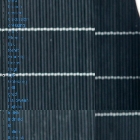
brød
brunch
dessert
diskussion
dressing
drink
Firenze
fisk
forret
Frankrig
frokost
frugt
Fyn
Göteborg
grill
grød
Halloween
højtider
indisk
indmad
is
Italien
italiensk