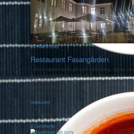
24. marts 2022
Restaurant Fasangården
I sidste måned havde gemalen fødselsdag, og det me
jeg var en glimrende anledning til at spise på restauran
Fasangården. Jeg har fået den anbefalet af flere, og
selvom det måske havde været oplagt at vente til
sommer med at spise der, så blev det
…
restaurant
-
by
Piskeriset
-
2 Comments