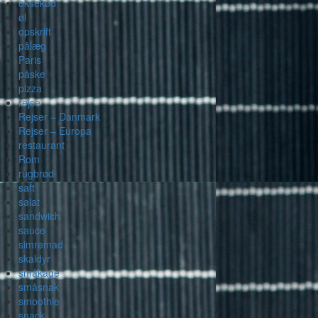
oksekød
øl
opskrift
pålæg
Paris
påske
pizza
rejse
Rejser – Danmark
Rejser – Europa
restaurant
Rom
rugbrød
saft
salat
sandwich
sauce
simremad
skaldyr
småkage
småsnak
smoothie
snack