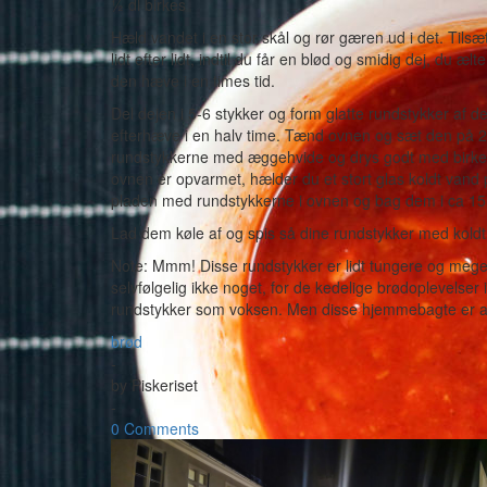
½ dl birkes
Hæld vandet i en stor skål og rør gæren ud i det. Tilsæ
lidt efter lidt, indtil du får en blød og smidig dej, du 
den hæve i en times tid.
Del dejen i 5-6 stykker og form glatte rundstykker a
efterhæve i en halv time. Tænd ovnen og sæt den på 2
rundstykkerne med æggehvide og drys godt med birkes p
ovnen er opvarmet, hælder du et stort glas koldt va
pladen med rundstykkerne i ovnen og bag dem i ca 15 mi
Lad dem køle af og spis så dine rundstykker med koldt s
Note: Mmm! Disse rundstykker er lidt tungere og meget 
selvfølgelig ikke noget, for de kedelige brødoplevelser 
rundstykker som voksen. Men disse hjemmebagte er a
brød
-
by
Piskeriset
-
0 Comments