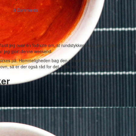
-
0 Comments
 faldt jeg over en fodnote om, at rundstykker vandt frem i det
ar jeg gjort denne weekend.
 birkes på. Hemmeligheden bag den sprøde overflade er godt
n, så er der også råd for det. Læs mere i selve opskriften.
ker