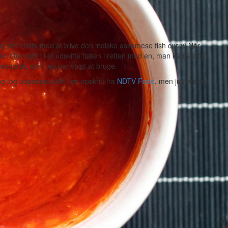
t, og det endte med at blive den indiske assamese fish curry! Når
an ofte nødt til at udskifte fisken i retten med en, man kan skaffe
med torsk, som jeg har valgt at bruge.
eg tog udgangspunkt i en opskrift fra
NDTV Food
, men justerede
M