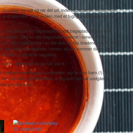
t rørsukker og salt og rør det ud, inden du tilsætter hvedemelet
ælter godt igennem. Dæk skålen med et fugtigt viskestykke og lad
f den. Sæt dem på en bagepapirbeklædt bageplade og lad dem
10 grader. Sæt en dyb bageplade nederst i ovnen. Pensl
å (eller hæld birkes i en lille skål og dyp brødene i dem). Når
nd på den varme badeplade i ovnen, så der kommer damp. Sæt
nutter, indtil de er letgyldne.
mør – eller hvad du nu har lyst til.
saftigere end de pap-rundstykker, jeg fik som barn (!). Det gør
i min barndom gjorde faktisk, at jeg sotrt set har undgået
ltså ganske gode.
23. marts 2022