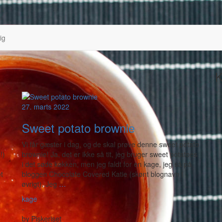
ig
K
27. marts 2022
Sweet potato brownie
Vi får gæster i dag, og de skal prøve denne sweet potato
!)
brownie! Ja, det er ikke så tit, jeg bruger sweet potatoes
i det søde køkken, men jeg faldt for en kage, jeg så på
t
bloggen Chocolate Covered Katie (skønt blognavn i
øvrigt). Jeg
…
kage
-
by
Piskeriset