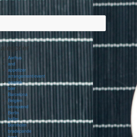
ategorier
Aarhus
and
appetizer
arrangement/event
asiatisk
bær
Barcelona
Belgien
benspænd
Berlin
boller
Bornholm
bradepande