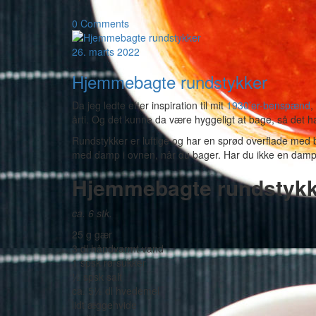
-
0 Comments
26. marts 2022
Hjemmebagte rundstykker
Da jeg ledte efter inspiration til mit
1930’er-benspænd
,
årti. Og det kunne da være hyggeligt at bage, så det h
Rundstykker er luftige og har en sprød overflade med
med damp i ovnen, når du bager. Har du ikke en dampov
Hjemmebagte rundstyk
ca. 6 stk.
25 g gær
3 dl håndvarmt vand
1 spsk rørsukker
½ spsk salt
ca. 5½ dl hvedemel
lidt æggehvide