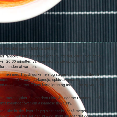
 i letsaltet vand. Hæld vandet fra.
. Rør rapsolien sammen med sennep, ingefær, chilipulver, peber
kke i 20-30 minutter. Varm en stor pande op og steg fisken i
efter panden af varmen.
sammen med 1 spsk gurkemeje og steger de små kartofler i ti
ie sammen med ½ spsk gurkemeje, spidskommen og sennep. Hæld
r ved mediumvarme. Tilsæt kartoflerne og tomaterne og varm det
sken i store stykker og læg dem i fordybningerne i panden. Lad
akket koriander over din assamese fish curry.
 kan ikke huske, hvornår jeg sidst har brugt så megen
den!), men flot ser det ud – og skønt smager det også.