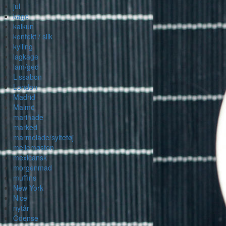
jul
kage
kalkun
konfekt / slik
kylling
lagkage
lam/ged
Lissabon
London
Madrid
Malmö
marinade
marked
marmelade/syltetøj
mellemøsten
mexicansk
morgenmad
muffins
New York
Nice
nytår
Odense