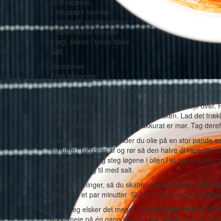
½ dl rapsolie
1 tsk stærk sennep
1 tsk stødt spidskommen
1 dåse flåede tomater
2 løg, skåret i tynde både
Salt
Derudover:
Frisk koriander
Start med at skrubbe kartoflerne og kog dem halvt møre
Læg fisken i et stort fad. Drys 2 spsk gurkemeje over
samt lidt salt og fordel det ud over fisken. Lad det træ
marinadeolien, indtil den lige akkurat er mør. Tag der
Mens fisken steger, hælder du olie på en stor pande 
minutter. Tag dem af og rør så den halve dl rapsol
det på panden og steg løgene i olien i et par minutte
godt op. Smag til med salt.
Lav fordybninger, så du skaber plads til fisken. Del fi
det simre et par minutter. Slut af med at drysse friskh
Note: Jeg elsker det meget farvestrålende udtryk! Jeg
gurkemeje på én gang (og jeg skar endda ned på mæng