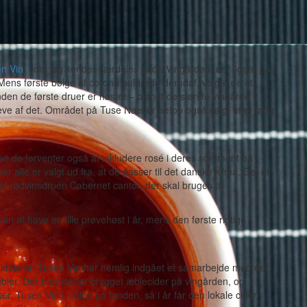
n Vin
, som jeg kender særdeles godt. Vingården, der ligger på
Mens første bølge af corona buldrede derudaf, valgte de at
den de første druer er høstet – blandt de største vingårde i
ve af det. Området på Tuse Næs er netop også valgt efter lang
 de forventer også at inkludere rosé i deres sortiment på
der alle er valgt ud fra, at de passer til det danske klima. Det er
mt rødvinsdruen Cabernet cantor, der skal bruges til
an at have en lille prøvehøst i år, mens den første rigtige
sidste år. Tusen Vin har nemlig indgået et samarbejde med det
ler. Der blev derfor brygget æblecider på vingården, og
. Tusen Vin fik blod på tanden, så i år får den lokale cider