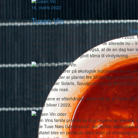
16. marts 2022
Tusen Vin
I min serie over danske vingårde er jeg nu nået til
Tuse
Tuse Næs, er nemlig startet af to gode venner i 2020. 
plante 15.000 vinstokke! Dermed er de allerede nu – in
Danmark, og drømmen er da også, at de en dag kan le
tids søgen, da det har et godt klima til vindyrkning.
Tusen Vin fokuserer på økologisk mousserende vin, men
længere sigt. Der er plantet fire forskellige druesorter, 
de hvide druer Solaris, Souvignier gris og Muscaris sa
mousserende rosé.
Vinstokkene er efterhånden store nok til, at Tusen Vin k
vinhøst bliver i 2023.
Tusen Vins første produkt så dog dagens lys allerede 
lokale Tuse Næs Gårdmosteri, der dyrker økologiske æb
resultatet blev en perlende cider lavet på champagnegær