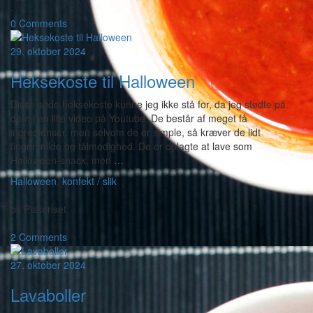
-
0 Comments
29. oktober 2024
Heksekoste til Halloween
Disse søde heksekoste kunne jeg ikke stå for, da jeg stødte på
dem i en lille video på Youtube. De består af meget få
ingredienser, men selvom de er simple, så kræver de lidt
fingersnilde og tålmodighed. De er oplagte at lave som
Halloween-snack, men
…
Halloween
,
konfekt / slik
-
by
Piskeriset
-
2 Comments
27. oktober 2024
Lavaboller