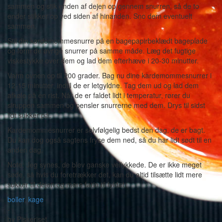
sammen og stik enden af dejen op gennem snurren, så de to
ender stikker op ved siden af hinanden. Sno dem eventuelt
sammen.
Stil din kardemommesnurre på en bagepapirbeklædt bageplade
og form de øvrige snurrer på samme måde. Læg det fugtige
viskestykke over dem og lad dem efterhæve i 20-30 minutter.
Varm ovnen op til 200 grader. Bag nu dine kardemommesnurrer i
12-15 minutter, indtil de er letgyldne. Tag dem ud og lad dem
afkøle på en rist. Når de er faldet lidt i temperatur, rører du
siruppen sammen og pensler snurrerne med dem. Drys til sidst
lidt sukker på.
Kardemommesnurrer er selvfølgelig bedst den dag, de er bagt.
Du kan dog også sagtens fryse dem ned, så du har lidt sødt til en
anden dag.
Note: Jeg synes, de blev ganske vellykkede. De er ikke meget
søde, så hvis du foretrækker det, kan du altid tilsætte lidt mere
sukker til dejen og mere farin til fyldet.
boller
,
kage
-
by
Piskeriset