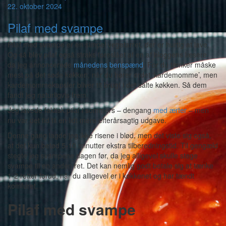
22. oktober 2024
Pilaf med svampe
Pilaf med svampe er en simpel vegetarret, der er hurtig at lave.
Og så blev pilaf også straks foreslået af en af bloggens læsere,
da jeg annoncerede
månedens benspænd
. For du tænker måske
mest på det søde køkken, når du hører ordet ‘kardemomme’, men
kardemommekapsler bliver tit brugt i det salte køkken. Så dem
fandt jeg naturligvis frem.
Jeg lavede faktisk pilaf i sommers – dengang
med ærter
– men
nu var det tid til en lidt mere efterårsagtig udgave.
Denne gang lagde jeg ikke risene i blød, men det viste sig også,
at det kun betød 5-10 minutter ekstra tilberedningstid. Til gengæld
stegte jeg svampene dagen før, da jeg alligevel skulle stege
svampe til en anden ret. Det kan nemlig godt betale sig at tænke
1-2 retter forud, når du alligevel er i køkkenet og har tændt
komfuret.
Pilaf med svampe