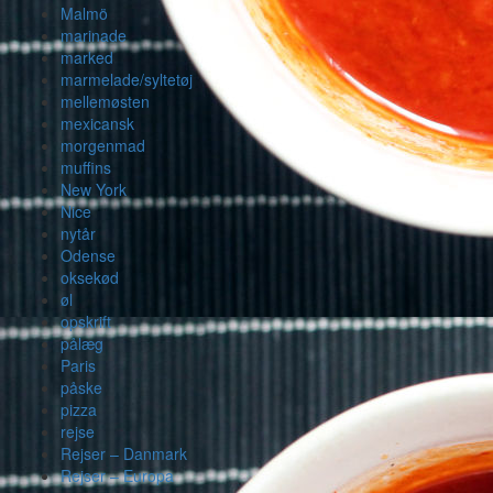
Malmö
marinade
marked
marmelade/syltetøj
mellemøsten
mexicansk
morgenmad
muffins
New York
Nice
nytår
Odense
oksekød
øl
opskrift
pålæg
Paris
påske
pizza
rejse
Rejser – Danmark
Rejser – Europa