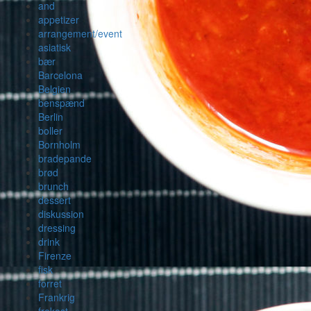
and
appetizer
arrangement/event
asiatisk
bær
Barcelona
Belgien
benspænd
Berlin
boller
Bornholm
bradepande
brød
brunch
dessert
diskussion
dressing
drink
Firenze
fisk
forret
Frankrig
frokost