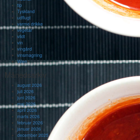
tip
Tyskland
udflugt
varme drikke
vegetar
vildt
vin
vingård
vinsmagning
Wien
Månedsarkiv
august 2026
juli 2026
juni 2026
maj 2026
april 2026
marts 2026
februar 2026
januar 2026
december 2025