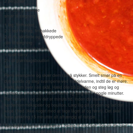
2 personer
200-250 g svampe
smør til stegning
1 løg, finthakket
2-3 fed hvidløg, finthakkede
2 dl ris, skyllede og afdryppede
olie til stegning
3 kardemommekapsler
1 spsk karry
2½ dl grøntsagsbouillon
salt
Rens svampene og skær dem i små stykker. Smelt smør på en
dyb pande og steg svampene ved middelvarme, indtil de er møre.
Hæld dem over i en skål. Hæld olie på panden og steg løg og
hvidløg et minuts tid. Tilsæt risene og steg dem i nogle minutter.
Rør karryen i og giv det et minuts tid, inden du tilsætter
kardemommekapsler og bouillon. Læg låg på gryden og lad det
koge i fred (ikke noget med at tage låget af og røre!). Det skal
have omkring 15 minutter alt afhængig af ristype.
Tag låget af og rør svampene i. Smag til med salt. Servér din pilaf
med svampe med det samme – gerne med lidt finthakket