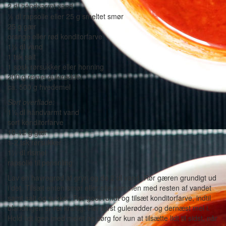
2 dl håndvarmt vand
½ dl rapsolie eller 25 g smeltet smør
25 g gær
orange eller rød konditorfarve
1½ dl vand
1 tsk salt
1 spsk rørsukker eller honning
200 g revne gulerødder
ca. 500 g hvedemel
Sort overflade:
1½ dl håndvarmt vand
sort konditorfarve
10-12 g gær
1-2 tsk rørsukker
1½ dl rismel
rapsolie til pensnling
Lav en havregrød af gryn og de 2 dl vand. Rør gæren grundigt ud
i det. Tilsæt enten smør eller olie sammen med resten af vandet
samt salt og sukker. Rør godt rundt og tilsæt konditorfarve, indtil
blandingen er ret kraftig. Rør først gulerødder og dernæst mel i.
Hold lidt igen med melet og sørg for kun at tilsætte lidt til sidst, når