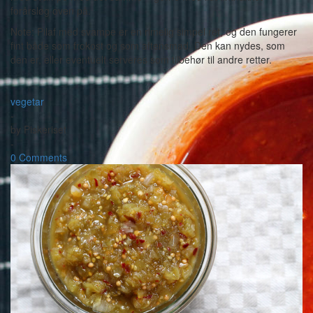
forårsløg oven på.
Note: Pilaf med svampe er en rimelig simpel ret, og den fungerer
fint både som frokost og som aftensmad. Den kan nydes, som
den er, eller eventuelt serveres som tilbehør til andre retter.
vegetar
-
by
Piskeriset
-
0 Comments