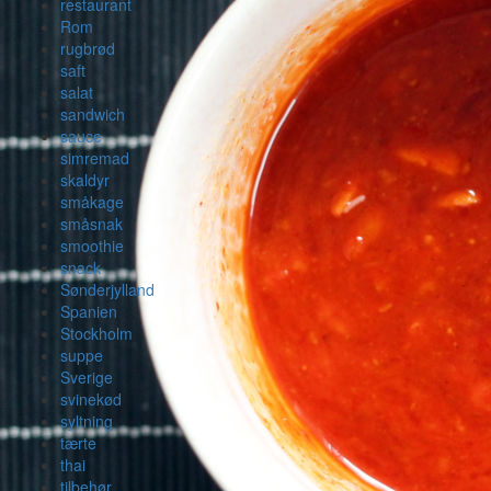
restaurant
Rom
rugbrød
saft
salat
sandwich
sauce
simremad
skaldyr
småkage
småsnak
smoothie
snack
Sønderjylland
Spanien
Stockholm
suppe
Sverige
svinekød
syltning
tærte
thai
tilbehør