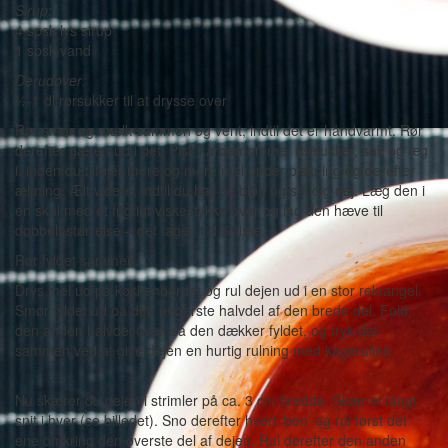
Sirup:
4 spsk lys sirup
1 spsk vand
Derudover:
½-1 dl rørsukker til at drysse over
Rør smør og mælk sammen og vent, indtil det er håndvarmt. Rør
derefter gæren ud i det. Pisk kardemomme, rørsukker, salt og æg
i, inden du tilføjer mere og mere mel under piskning og derefter
æltning. Ælt videre, indtil du har en blød og smidig dej. Læg den i
en skål med et fugtigt viskestykke over og lad den hæve til
dobbelt størrelse – det tager 1-1½ time.
Rør fyldet sammen.
Drys mel ud på køkkenbordet og rul dejen ud i en stor rektangel.
Smør fyldet ud på den nederste halvdel af den brede del. Fold
den anden halvdel over, så den dækker fyldet, og tryk det
sammen ved at give dejen en hurtig rulning med kagerullen.
Nu skærer du dejen i strimler på ca. 3 cm bredde. Skær et langt
snit i hver (se billedet). Sno derefter hvert ‘ben’ og rul først det
ene omkring den øverste del af dejen. Rul derefter den anden