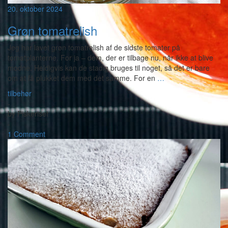
20. oktober 2024
Grøn tomatrelish
Jeg har lavet grøn tomatrelish af de sidste tomater på
tomatplanterne. For ja – dem, der er tilbage nu, når ikke at blive
modne. Heldigvis kan de stadig bruges til noget, så det er bare
om at få plukket dem med det samme. For en
…
tilbehør
-
by
Piskeriset
-
1 Comment