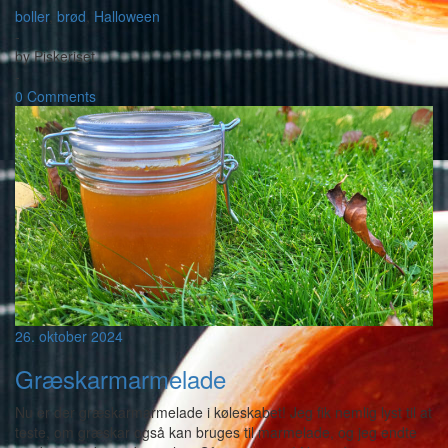
boller
,
brød
,
Halloween
-
by
Piskeriset
-
0 Comments
26. oktober 2024
Græskarmarmelade
Nu er der græskarmarmelade i køleskabet! Jeg fik nemlig lyst til at
teste, om græskar også kan bruges til marmelade, og jeg endte