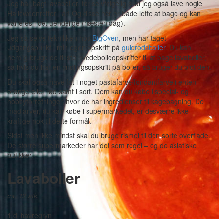
Jeg har bagt lavaboller, for selvfølgelig skal jeg også lave nogle
Halloweenretter i år! Og disse her er både lette at bage og kan
varieres i det uendelige (næsten dag).
Jeg så selve teknikken hos
BigOven
, men har taget
udgangspunkt i min egen opskrift på
gulerodsboller
. Du kan
nemlig bruge de fleste hvedebolleopskrifter til at bage lavaboller,
så hvis du har en yndlingsopskrift på boller, så bruger du blot den.
Du skal også have fat i noget pastafarve/fondantfarve i enten
orange eller rød samt i sort. Dem kan du købe i special- og
hobbyforretninger, hvor de har ingredienser til kagebagning. De
madfarver, du kan købe i supermarkedet, er desværre ikke
kraftige nok til dette formål.
Sidst men ikke mindst skal du bruge rismel til den sorte overflade.
De større supermarkeder har det som regel – og de asiatiske
butikker.
Lavaboller
ca. 12 stk.
1 dl havregryn