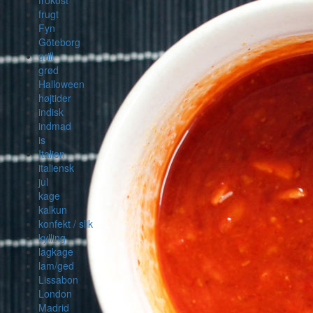
frugt
Fyn
Göteborg
grill
grød
Halloween
højtider
indisk
indmad
is
Italien
italiensk
jul
kage
kalkun
konfekt / slik
kylling
lagkage
lam/ged
Lissabon
London
Madrid