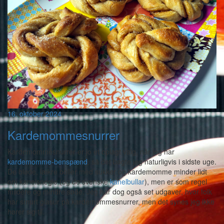
16. oktober 2024
Kardemommesnurrer
Kardemommesnurrer er jo et oplagt valg, når jeg har
kardemomme-benspænd
, så det bagte jeg naturligvis i sidste uge.
De bløde, lækre boller med sukker og kardemomme minder lidt
om kanelsnegle (og de svenske
kanelbullar
), men er som regel
mildere og mindre søde. Jeg har dog også set udgaver, hvor folk
har smurt glasur på kardemommesnurrer, men det synes jeg ikke
hører sig til.