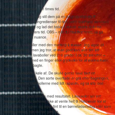
du ælter dejen grundigt.
Stil dejen til hævning i en times tid.
Form dejen til boller og stil dem på en bagepapirbeklædt
bageplade. Rør alle ingredienser til den sorte overflade sammen
(undtagen rapsolie) og lad det boble i skålen, mens bollerne
efterhæver et kvarters tid. OBS – når du tilsætter farve, så gå
efter en mørkegrå nuance.
Pensl dine lavaboller med den mørkegrå masse. Jeg lagde et
relativt tyndt lag, men jeg tror, at man godt kan lave det lidt
tykkere. Bag dine lavaboller ved 210 grader i ca. 20 minutter –
bank let på dem med en finger eller grydeske for at mærke/høre,
om de er gennembagte.
Lad dine lavaboller køle af. De skulle gerne have fået en
krakeleret overflade. Den sorte overflade er grå efter bagningen,
men du pensler blot bollerne med lidt rapsolie, og så står den
sorte farve flot frem.
Note: Jeg var godt tilfreds med resultatet. Lavaboller ser ret
festlige ud, og du behøver ikke at vente helt til Halloween for at
bage dem. De egner sig også fint til en børnefødselsdag eller som
festligt indslag, når du har gæster.