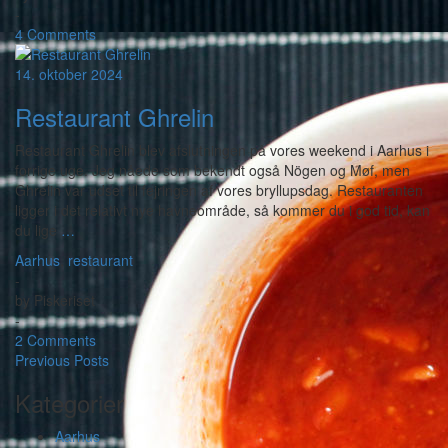
-
4 Comments
14. oktober 2024
Restaurant Ghrelin
Restaurant Ghrelin blev afslutningen på vores weekend i Aarhus i
forrige uge. Jeg nåede som bekendt også Nögen og Møf, men
Ghrelin var udset til fejringen af vores bryllupsdag. Restauranten
ligger i det relativt nye havneområde, så kommer du i god tid, kan
du lige
…
Aarhus
,
restaurant
-
by
Piskeriset
-
2 Comments
Previous Posts
Kategorier
Aarhus