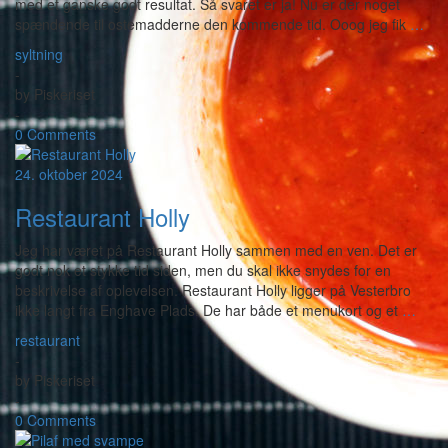
med et ganske godt resultat. Så svaret er ja! Nu er der noget
spændende til ostemadderne den kommende tid. Ooog jeg fik
…
syltning
-
by
Piskeriset
-
0 Comments
24. oktober 2024
Restaurant Holly
Jeg har været på Restaurant Holly sammen med en ven. Det er
godt nok et stykke tid siden, men du skal ikke snydes for en
beskrivelse af oplevelsen. Restaurant Holly ligger på Vesterbro
ikke langt fra Enghave Plads. De har både et menukort og et
…
restaurant
-
by
Piskeriset
-
0 Comments