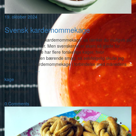
19. oktober 2024
Svensk kardemommekage
Når du hører svensk kardemommekage, så tænker du muligvis på
kardemommesnurrer. Men svenskerne er skam så glade for
kardemomme, at de har flere forskellige kager, hvor
kardemomme er den bærende smag, så selvfølgelig skulle jeg
bage sådan en kardemommekage i forbindelse med månedens
benspænd. Jeg
…
kage
-
by
Piskeriset
-
0 Comments