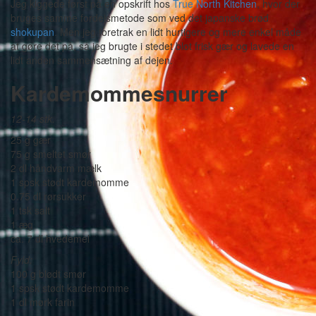
Jeg kiggede først på en opskrift hos
True North Kitchen
, hvor der
bruges samme fordejsmetode som ved det japanske brød
shokupan
. Men jeg foretrak en lidt hurtigere og mere enkel måde
at gøre det på, så jeg brugte i stedet blot frisk gær og lavede en
lidt anden sammensætning af dejen.
Kardemommesnurrer
12-14 stk.
25 g gær
75 g smeltet smør
2 dl håndvarm mælk
1 spsk stødt kardemomme
0.75 dl rørsukker
1 tsk salt
1 æg
ca. 7 dl hvedemel
Fyld:
100 g blødt smør
1 spsk stødt kardemomme
1 dl mørk farin