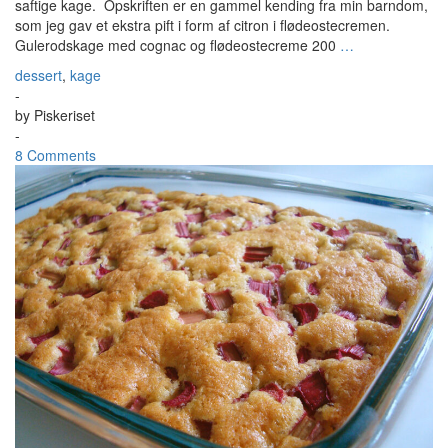
saftige kage. Opskriften er en gammel kending fra min barndom,
som jeg gav et ekstra pift i form af citron i flødeostecremen.
Gulerodskage med cognac og flødeostecreme 200
…
dessert
,
kage
-
by
Piskeriset
-
8 Comments