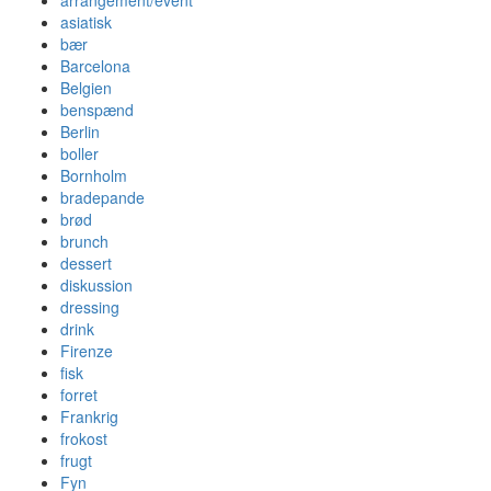
asiatisk
bær
Barcelona
Belgien
benspænd
Berlin
boller
Bornholm
bradepande
brød
brunch
dessert
diskussion
dressing
drink
Firenze
fisk
forret
Frankrig
frokost
frugt
Fyn