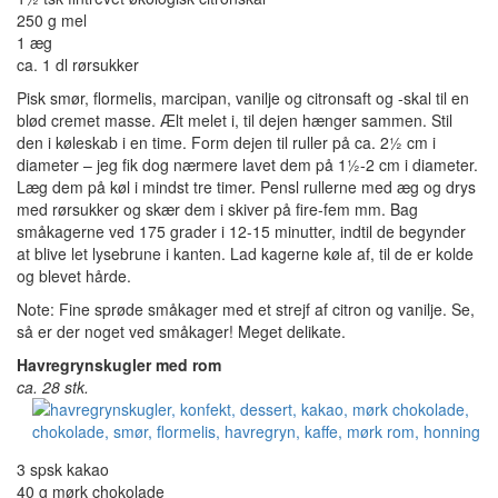
250 g mel
1 æg
ca. 1 dl rørsukker
Pisk smør, flormelis, marcipan, vanilje og citronsaft og -skal til en
blød cremet masse. Ælt melet i, til dejen hænger sammen. Stil
den i køleskab i en time. Form dejen til ruller på ca. 2½ cm i
diameter – jeg fik dog nærmere lavet dem på 1½-2 cm i diameter.
Læg dem på køl i mindst tre timer. Pensl rullerne med æg og drys
med rørsukker og skær dem i skiver på fire-fem mm. Bag
småkagerne ved 175 grader i 12-15 minutter, indtil de begynder
at blive let lysebrune i kanten. Lad kagerne køle af, til de er kolde
og blevet hårde.
Note: Fine sprøde småkager med et strejf af citron og vanilje. Se,
så er der noget ved småkager! Meget delikate.
Havregrynskugler med rom
ca. 28 stk.
3 spsk kakao
40 g mørk chokolade