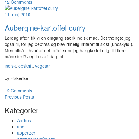
12 Comments
11. maj 2010
Aubergine-kartoffel curry
Lørdag aften fik vi en omgang stærk indisk mad. Det trængte jeg
også til, for jeg pebfrøs og blev rimelig irriteret til sidst (undskyld!).
Men altså – hvor er det forår, som jeg har glædet mig til i flere
måneder?! Jeg læste i dag, at
…
indisk
,
opskrift
,
vegetar
-
by
Piskeriset
-
12 Comments
Previous Posts
Kategorier
Aarhus
and
appetizer
arrangement/event