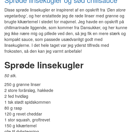
Disse sprøde linsekugler er inspireret af en opskrift fra
‘Den store
vegetarbog’
, og her erstattede jeg de røde linser med grønne og
brugte kikærtemel i stedet for majsmel. Jeg havde en opskrift på
chilimarinade liggende, som kommer fra Dansukker, og her kunne
jeg ikke nære mig og pillede ved den, så jeg fik en mere stærk og
kompakt sauce, som passede usædvanligt godt med
linsekuglerne. I det hele taget var jeg yderst tilfreds med
frokosten, så den kan jeg varmt anbefale!
Sprøde linsekugler
50 stk.
250 g grønne linser
2 store forårsløg, hakkede
2 fed hvidløg
1 tsk stødt spidskommen
80 g rasp
120 g revet cheddar
1 stor squash, groftrevet
150 g kikærtemel
olie til dybstegning