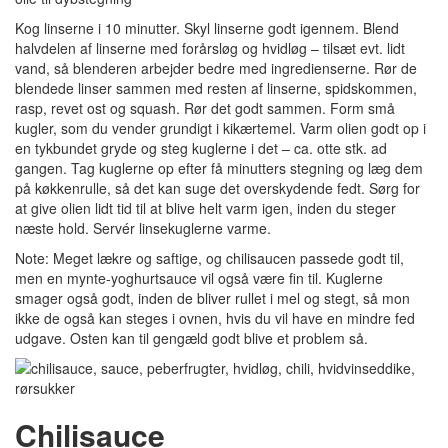
Kog linserne i 10 minutter. Skyl linserne godt igennem. Blend
halvdelen af linserne med forårsløg og hvidløg – tilsæt evt. lidt
vand, så blenderen arbejder bedre med ingredienserne. Rør de
blendede linser sammen med resten af linserne, spidskommen,
rasp, revet ost og squash. Rør det godt sammen. Form små
kugler, som du vender grundigt i kikærtemel. Varm olien godt op i
en tykbundet gryde og steg kuglerne i det – ca. otte stk. ad
gangen. Tag kuglerne op efter få minutters stegning og læg dem
på køkkenrulle, så det kan suge det overskydende fedt. Sørg for
at give olien lidt tid til at blive helt varm igen, inden du steger
næste hold. Servér linsekuglerne varme.
Note: Meget lækre og saftige, og chilisaucen passede godt til,
men en mynte-yoghurtsauce vil også være fin til. Kuglerne
smager også godt, inden de bliver rullet i mel og stegt, så mon
ikke de også kan steges i ovnen, hvis du vil have en mindre fed
udgave. Osten kan til gengæld godt blive et problem så.
Chilisauce