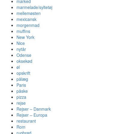
marked
marmelade/syltetøj
mellemøsten
mexicansk
morgenmad
muffins
New York
Nice
nytår
Odense
oksekød
øl
opskrift
pålæg
Paris
påske
pizza
rejse
Rejser – Danmark
Rejser – Europa
restaurant
Rom
rugbrød