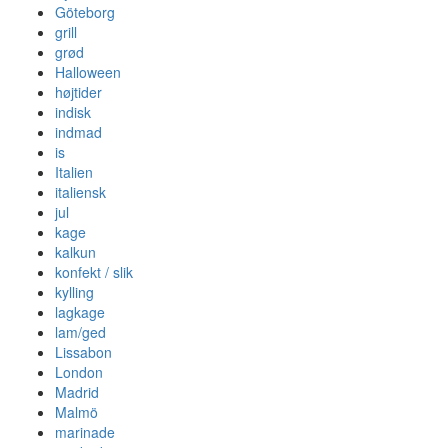
Göteborg
grill
grød
Halloween
højtider
indisk
indmad
is
Italien
italiensk
jul
kage
kalkun
konfekt / slik
kylling
lagkage
lam/ged
Lissabon
London
Madrid
Malmö
marinade