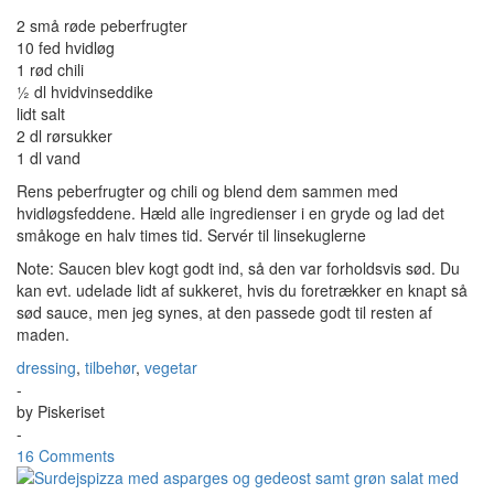
2 små røde peberfrugter
10 fed hvidløg
1 rød chili
½ dl hvidvinseddike
lidt salt
2 dl rørsukker
1 dl vand
Rens peberfrugter og chili og blend dem sammen med
hvidløgsfeddene. Hæld alle ingredienser i en gryde og lad det
småkoge en halv times tid. Servér til linsekuglerne
Note: Saucen blev kogt godt ind, så den var forholdsvis sød. Du
kan evt. udelade lidt af sukkeret, hvis du foretrækker en knapt så
sød sauce, men jeg synes, at den passede godt til resten af
maden.
dressing
,
tilbehør
,
vegetar
-
by
Piskeriset
-
16 Comments