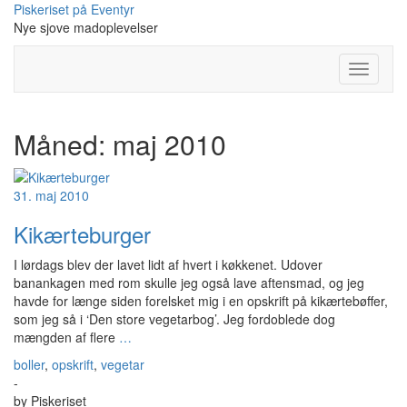
Skip
Piskeriset på Eventyr
to
Nye sjove madoplevelser
content
Toggle
Navigati
Måned:
maj 2010
31. maj 2010
Kikærteburger
I lørdags blev der lavet lidt af hvert i køkkenet. Udover
banankagen med rom skulle jeg også lave aftensmad, og jeg
havde for længe siden forelsket mig i en opskrift på kikærtebøffer,
som jeg så i ‘Den store vegetarbog’. Jeg fordoblede dog
mængden af flere
…
boller
,
opskrift
,
vegetar
-
by
Piskeriset