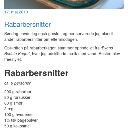
17. maj 2010
Rabarbersnitter
Søndag havde jeg også gæster, og her serverede jeg blandt
andet rabarbersnitter om eftermiddagen.
Opskriften på rabarberkagen stammer oprindeligt fra
‘Byens
Bedste Kager’
, hvor jeg udskiftede mælk med vand. Resten blev
freestylet.
Rabarbersnitter
ca. 8 personer
200 g rabarber
80 g rørsukker
80 g smør
3 æg
100 g hvedemel
1½ tsk bagepulver
50 g kokosmel