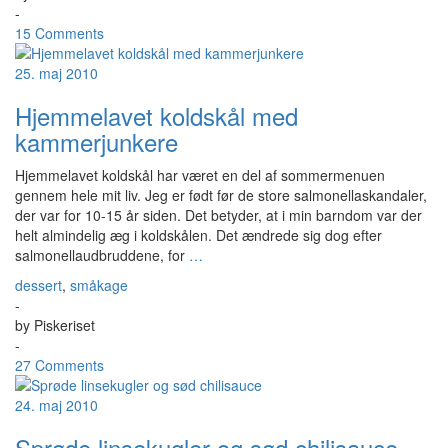
-
15 Comments
25. maj 2010
Hjemmelavet koldskål med
kammerjunkere
Hjemmelavet koldskål har været en del af sommermenuen
gennem hele mit liv. Jeg er født før de store salmonellaskandaler,
der var for 10-15 år siden. Det betyder, at i min barndom var der
helt almindelig æg i koldskålen. Det ændrede sig dog efter
salmonellaudbruddene, for
…
dessert
,
småkage
-
by
Piskeriset
-
27 Comments
24. maj 2010
Sprøde linsekugler og sød chilisauce