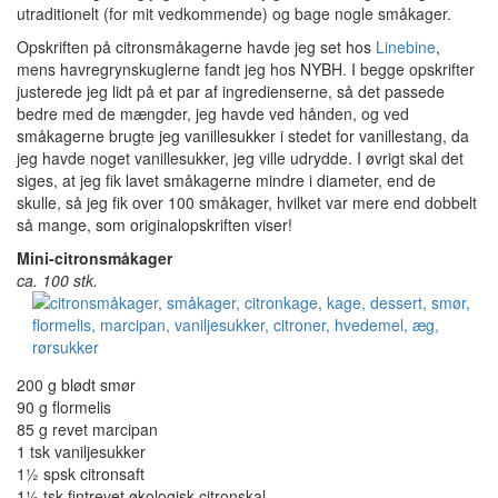
utraditionelt (for mit vedkommende) og bage nogle småkager.
Opskriften på citronsmåkagerne havde jeg set hos
Linebine
,
mens havregrynskuglerne fandt jeg hos NYBH. I begge opskrifter
justerede jeg lidt på et par af ingredienserne, så det passede
bedre med de mængder, jeg havde ved hånden, og ved
småkagerne brugte jeg vanillesukker i stedet for vanillestang, da
jeg havde noget vanillesukker, jeg ville udrydde. I øvrigt skal det
siges, at jeg fik lavet småkagerne mindre i diameter, end de
skulle, så jeg fik over 100 småkager, hvilket var mere end dobbelt
så mange, som originalopskriften viser!
Mini-citronsmåkager
ca. 100 stk.
200 g blødt smør
90 g flormelis
85 g revet marcipan
1 tsk vaniljesukker
1½ spsk citronsaft
1½ tsk fintrevet økologisk citronskal