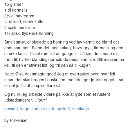
15 g smør
1 dl flormelis
3½ dl havregryn
½ dl kold, stærk kaffe
2 spsk mørk rom
1½ spsk. flydende honning
Smelt smør, chokolade og honning ved lav varme og bland det
godt sammen. Bland det med kakao, havregryn, flormelis og den
stærke kaffe. Tilsæt rom lidt ad gangen – så kan du smage dig
frem til, hvilket blandingsforhold du bedst kan lide. Stil massen på
køl, til den er stivnet lidt, og tril den så til kugler.
Note: Øjøj, det smagte godt! Jeg er overrasket over, hvor lidt
smør, der skal bruges i opskriften, men det gør jo ikke noget – så
er det jo tilladt at spise flere 😉
Og nu vil jeg arbejde videre på ikke at lyde som et rustent
udstødningsrør…
*grrr*
dessert
,
kage
,
konfekt / slik
,
opskrift
,
småkage
-
by
Piskeriset
-