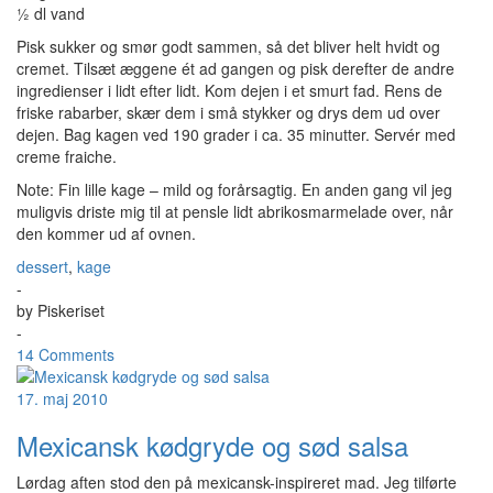
½ dl vand
Pisk sukker og smør godt sammen, så det bliver helt hvidt og
cremet. Tilsæt æggene ét ad gangen og pisk derefter de andre
ingredienser i lidt efter lidt. Kom dejen i et smurt fad. Rens de
friske rabarber, skær dem i små stykker og drys dem ud over
dejen. Bag kagen ved 190 grader i ca. 35 minutter. Servér med
creme fraiche.
Note: Fin lille kage – mild og forårsagtig. En anden gang vil jeg
muligvis driste mig til at pensle lidt abrikosmarmelade over, når
den kommer ud af ovnen.
dessert
,
kage
-
by
Piskeriset
-
14 Comments
17. maj 2010
Mexicansk kødgryde og sød salsa
Lørdag aften stod den på mexicansk-inspireret mad. Jeg tilførte