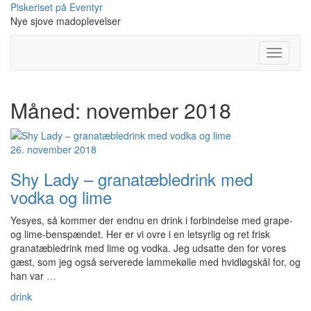
Skip
Piskeriset på Eventyr
to
Nye sjove madoplevelser
content
Toggle
Navigati
Måned:
november 2018
26. november 2018
Shy Lady – granatæbledrink med
vodka og lime
Yesyes, så kommer der endnu en drink i forbindelse med grape-
og lime-benspændet. Her er vi ovre i en letsyrlig og ret frisk
granatæbledrink med lime og vodka. Jeg udsatte den for vores
gæst, som jeg også serverede lammekølle med hvidløgskål for, og
han var
…
drink
-