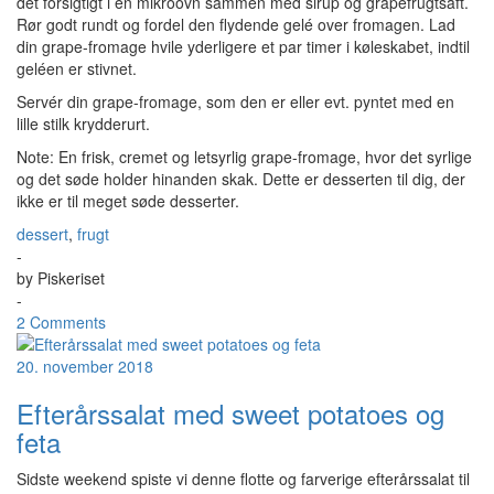
det forsigtigt i en mikroovn sammen med sirup og grapefrugtsaft.
Rør godt rundt og fordel den flydende gelé over fromagen. Lad
din grape-fromage hvile yderligere et par timer i køleskabet, indtil
geléen er stivnet.
Servér din grape-fromage, som den er eller evt. pyntet med en
lille stilk krydderurt.
Note: En frisk, cremet og letsyrlig grape-fromage, hvor det syrlige
og det søde holder hinanden skak. Dette er desserten til dig, der
ikke er til meget søde desserter.
dessert
,
frugt
-
by
Piskeriset
-
2 Comments
20. november 2018
Efterårssalat med sweet potatoes og
feta
Sidste weekend spiste vi denne flotte og farverige efterårssalat til