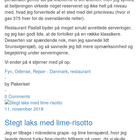
at betjeningen virkede noget reserveret og ikke helt på niveau
med, hvad jeg forventede af et sted med det prisniveau (hvor vi
gav 375 hver for de ovenstående retter).
Restaurant Pasfall byder på meget smukt anrettede serveringer,
og jeg kan godt lide, at de fortolker på en række klassikere.
Desserten var spændende nok, men jeg savnede lidt
‘brunsvigersjæl), og så savnede jeg lidt mere opmærksomhed og
begejstring under serveringerne.
Vi ender på 4 stjerner med pil op.
Fyn
,
Odense
,
Rejser - Danmark
,
restaurant
-
by
Piskeriset
-
0 Comments
11. november 2018
Stegt laks med lime-risotto
Jeg er tilbage i månedens grape- og lime benspænd, hvor jeg
lavede denne funky lime-risotto tidligere på ugen, da vi skulle