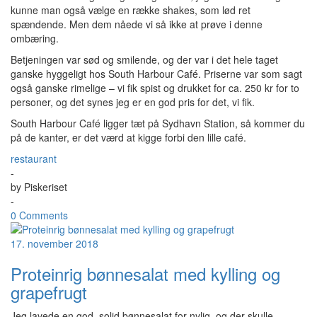
kunne man også vælge en række shakes, som lød ret
spændende. Men dem nåede vi så ikke at prøve i denne
ombæring.
Betjeningen var sød og smilende, og der var i det hele taget
ganske hyggeligt hos South Harbour Café. Priserne var som sagt
også ganske rimelige – vi fik spist og drukket for ca. 250 kr for to
personer, og det synes jeg er en god pris for det, vi fik.
South Harbour Café ligger tæt på Sydhavn Station, så kommer du
på de kanter, er det værd at kigge forbi den lille café.
restaurant
-
by
Piskeriset
-
0 Comments
17. november 2018
Proteinrig bønnesalat med kylling og
grapefrugt
Jeg lavede en god, solid bønnesalat for nylig, og der skulle