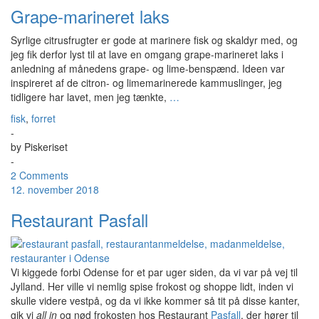
Grape-marineret laks
Syrlige citrusfrugter er gode at marinere fisk og skaldyr med, og
jeg fik derfor lyst til at lave en omgang grape-marineret laks i
anledning af månedens grape- og lime-benspænd. Ideen var
inspireret af de citron- og limemarinerede kammuslinger, jeg
tidligere har lavet, men jeg tænkte,
…
fisk
,
forret
-
by
Piskeriset
-
2 Comments
12. november 2018
Restaurant Pasfall
Vi kiggede forbi Odense for et par uger siden, da vi var på vej til
Jylland. Her ville vi nemlig spise frokost og shoppe lidt, inden vi
skulle videre vestpå, og da vi ikke kommer så tit på disse kanter,
gik vi
all in
og nød frokosten hos Restaurant
Pasfall
, der hører til