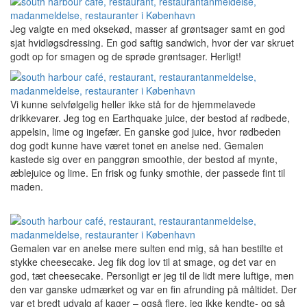
Jeg valgte en med oksekød, masser af grøntsager samt en god
sjat hvidløgsdressing. En god saftig sandwich, hvor der var skruet
godt op for smagen og de sprøde grøntsager. Herligt!
Vi kunne selvfølgelig heller ikke stå for de hjemmelavede
drikkevarer. Jeg tog en Earthquake juice, der bestod af rødbede,
appelsin, lime og ingefær. En ganske god juice, hvor rødbeden
dog godt kunne have været tonet en anelse ned. Gemalen
kastede sig over en panggrøn smoothie, der bestod af mynte,
æblejuice og lime. En frisk og funky smothie, der passede fint til
maden.
Gemalen var en anelse mere sulten end mig, så han bestilte et
stykke cheesecake. Jeg fik dog lov til at smage, og det var en
god, tæt cheesecake. Personligt er jeg til de lidt mere luftige, men
den var ganske udmærket og var en fin afrunding på måltidet. Der
var et bredt udvalg af kager – også flere, jeg ikke kendte- og så