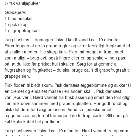
½ tsk vaniljepulver
Grapegelé:
1 blad husblas
1 spsk sirup
1 dl grapefrugtsaft
Læg husblas til fromagen i blød i koldt vand i ca. 10 minutter.
Skær toppen af de to grapefrugter og skær forsigtigt frugtkødet fri
af skallen med en lille skarp kniv. Fjern så meget af frugtkødet
som muligt – brug evt. også fingre eller en spiseske – men pas
på, at du ikke får prikket hul i skallen. Sørg for at gemme al
frugtsaften og frugtkødet – du skal bruge ca. 1 dl grapefrugtsaft til
grapegeléen.
Pisk fløden til blødt skum. Pisk dernæst æggeblomme og sukker til
en cremet og ensartet masse i en anden skål. . Pisk dernæst
vaniljepulver i. Hæld vandet fra husblassen og smelt den forsigtigt
i en mikroovn sammen med grapefrugtsaften. Rør godt rundt og
pisk det derefter i æggemassen. Vend så flødeskummet i
æggemassen og fordel fromagen i de to frugtskaller. Stil dem på
køl i køleskabet i et par timer.
Læg husblassen i blød i ca. 10 minutter. Hæld vandet fra og varm