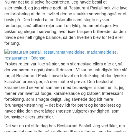
Nu var det tid til selve frokostretten. Jeg havde bestil et
stjerneskud, og jeg vidste godt, at Restaurant Pasfall nok ville lave
en fortolkning af dette, hvilket denne smukke servering også er et
bevis på. Den bestod af en fiskerulle samt stegte stykker
rødtunge, små pillede rejer samt en fyldig hummerbisque. En
lækker og elegant servering, hvor især bisquen brillerede, da den
havde den helt rigtige balance, så den hverken blev for fed eller
for tung.
Frokostretten var ikke så stor, som stjerneskud ellers ofte er, så
der var søreme også plads til dessert. Vi kunne naturligvis ikke stå
for, at Restaurant Pasfall havde lavet en fortolkning af den fynske
klassiker, brunsviger, så den måtte vi prøve. Den bestod af
karamelbrød serveret sammen med brunsviger-is samt en is, jeg
mener var lavet på fudge, karamelsauce og blåbær. Interessant
fortolkning, som smagte dejligt. Jeg savnede dog lidt mere
‘brunsviger-stemning’ – det blev lidt for pænt og kontrolleret og
havde ikke den overdådige (næsten vulgære) syndighed, som
brunsviger ellers udstråler.
Det var en ret stille dag hos Restaurant Pasfall. Jeg ved ikke, om
personalet gemte lidt på kræfterne til om aftenen, men jeg syntes,