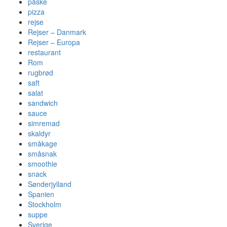
påske
pizza
rejse
Rejser – Danmark
Rejser – Europa
restaurant
Rom
rugbrød
saft
salat
sandwich
sauce
simremad
skaldyr
småkage
småsnak
smoothie
snack
Sønderjylland
Spanien
Stockholm
suppe
Sverige