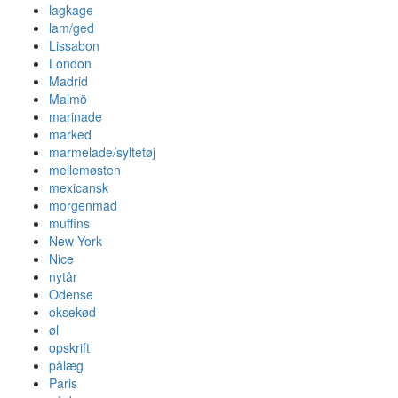
lagkage
lam/ged
Lissabon
London
Madrid
Malmö
marinade
marked
marmelade/syltetøj
mellemøsten
mexicansk
morgenmad
muffins
New York
Nice
nytår
Odense
oksekød
øl
opskrift
pålæg
Paris