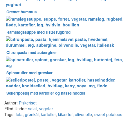
Cremet hummus
Ramsløgssuppe med ristet rugbrød
Citronpasta med auberginer
Spinatruller med græskar
Selleripostej med kartofler og hasselnødder
Author:
Piskeriset
Filed Under:
salat
,
vegetar
Tags:
feta
,
grønkål
,
kartofler
,
kikærter
,
olivenolie
,
sweet potatoes