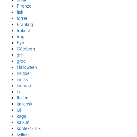
Firenze
fisk
forret
Frankrig
frokost
frugt
Fyn
Göteborg
grill
grød
Halloween
højtider
indisk
indmad
is
Italien
italiensk
jul
kage
kalkun
konfekt / slik
kylling