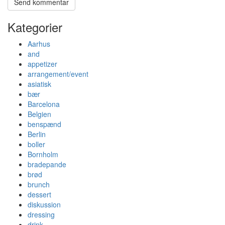
Kategorier
Aarhus
and
appetizer
arrangement/event
asiatisk
bær
Barcelona
Belgien
benspænd
Berlin
boller
Bornholm
bradepande
brød
brunch
dessert
diskussion
dressing
drink