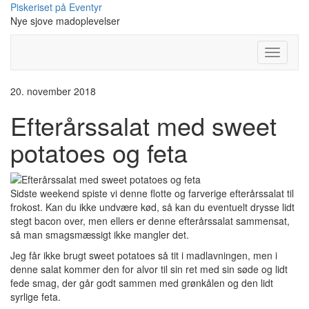
Skip
Piskeriset på Eventyr
to
Nye sjove madoplevelser
content
Toggle
Navigati
20. november 2018
Efterårssalat med sweet
potatoes og feta
Sidste weekend spiste vi denne flotte og farverige efterårssalat til
frokost. Kan du ikke undvære kød, så kan du eventuelt drysse lidt
stegt bacon over, men ellers er denne efterårssalat sammensat,
så man smagsmæssigt ikke mangler det.
Jeg får ikke brugt sweet potatoes så tit i madlavningen, men i
denne salat kommer den for alvor til sin ret med sin søde og lidt
fede smag, der går godt sammen med grønkålen og den lidt
syrlige feta.