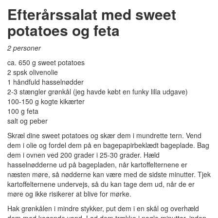
Efterårssalat med sweet
potatoes og feta
2 personer
ca. 650 g sweet potatoes
2 spsk olivenolie
1 håndfuld hasselnødder
2-3 stængler grønkål (jeg havde købt en funky lilla udgave)
100-150 g kogte kikærter
100 g feta
salt og peber
Skræl dine sweet potatoes og skær dem i mundrette tern. Vend
dem i olie og fordel dem på en bagepapirbeklædt bageplade. Bag
dem i ovnen ved 200 grader i 25-30 grader. Hæld
hasselnødderne ud på bagepladen, når kartoffelternene er
næsten møre, så nødderne kan være med de sidste minutter. Tjek
kartoffelternene undervejs, så du kan tage dem ud, når de er
møre og ikke risikerer at blive for mørke.
Hak grønkålen i mindre stykker, put dem i en skål og overhæld