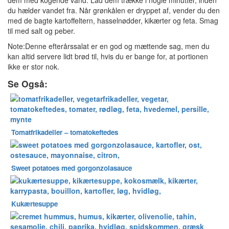
dem med kogende vand. Lad dem trække i nogle minutter, inden
du hælder vandet fra. Når grønkålen er dryppet af, vender du den
med de bagte kartoffeltern, hasselnødder, kikærter og feta. Smag
til med salt og peber.
Note:Denne efterårssalat er en god og mættende sag, men du
kan altid servere lidt brød til, hvis du er bange for, at portionen
ikke er stor nok.
Se Også:
Tomatfrikadeller – tomatokeftedes
Sweet potatoes med gorgonzolasauce
Kukærtesuppe