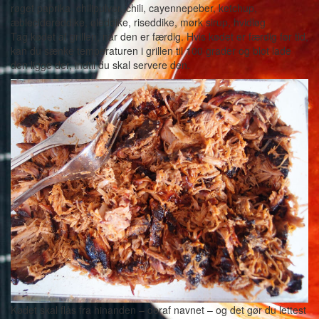
Tag kødet af grillen, når den er færdig. Hvis kødet er færdig før tid,
kan du sænke temperaturen i grillen til 100 grader og blot lade
den ligge der, indtil du skal servere den.
Kødet skal flås fra hinanden – deraf navnet – og det gør du lettest