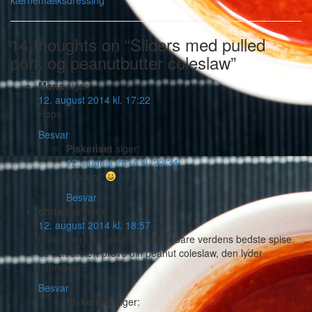
kærnemælksdressing
14 thoughts on “Sliders med pulled
pork og peanutbutter coleslaw”
Maria
siger:
12. august 2014 kl. 17:22
Haps
Besvar
Piskeriset
siger:
12. august 2014 kl. 22:34
Hovhov!
Besvar
christina
siger:
12. august 2014 kl. 18:57
Pulled pork på grill er og bliver bare verdens bedste spise.
Vil helt sikkert prøve din peanut coleslaw, den lyder
interessant
Besvar
Piskeriset
siger: