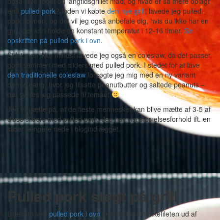
også lave røget og langtidsgrillet mad, og hvad er så mere oplagt
end
pulled pork
? Inden vi købte
den nye grill
, lavede jeg pulled
pork i ovnen, og det vil jeg også anbefale dig, hvis du ikke har en
grill, der kan holde en konstant temperatur i 12-16 timer.
Se
opskriften på pulled pork i ovn
.
Sidst men ikke mindst lavede jeg også en coleslaw, da det passer
godt sammen med sliders med pulled pork. I stedet for at lave
den traditionelle coleslaw
forsøgte jeg mig med en ny variant
denne gang, hvor jeg tilsatte peanutbutter og saltede peanuts –
det syntes jeg passede til temaet
Jeg vil gætte på, at de fleste mennesker kan blive mætte af 3-5 af
disse sliders med pulled pork. Jeg har vist størrelsesforhold ift. en
slider længere nede i blogindlægget.
Pulled pork stegt på grill
Ligesom ved
pulled pork i ovn
skal du tage nakkefileten ud af