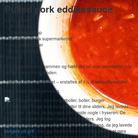
Pulled pork eddikesauce
1 dl øleddike*
½ dl riseddike*
½ dl Heinz ketchup
1 tsk chilipulver fra supermarkedet
1 tsk cayennepeber
1 tsk sød paprika
1 tsk salt
Rør ingredienserne sammen og hæld det ud over svinekødet, når
det er trukket fra hinanden.
*Disse to kan – samlet set – erstattes af 1½ dl æblecidereddike.
Så er kødet klar til servering.
Du skal også bruge små burgerboller til dine sliders. Jeg lavede
en ret stor portion, da jeg også ville smide nogle i fryseren. De
fleste mennesker vil blive mætte af 3-5 sliders. Jeg tog
udgangspunkt i burgerbolle-opskriften fra dengang, da jeg lavede
burgere på grill
, men jeg tilsatte mere sirup til dejen for at gøre
den sødere – det er amerikanske burgerboller nemlig.