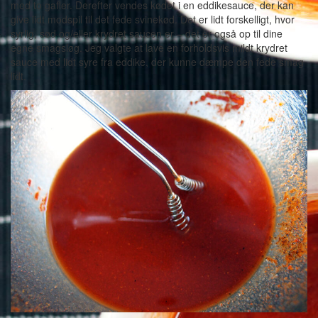
med to gafler. Derefter vendes kødet i en eddikesauce, der kan
give lidt modspil til det fede svinekød. Det er lidt forskelligt, hvor
syrlig, sød og/eller krydret saucen er – det er også op til dine
egne smagsløg. Jeg valgte at lave en forholdsvis mildt krydret
sauce med lidt syre fra eddike, der kunne dæmpe den fede smag
lidt.