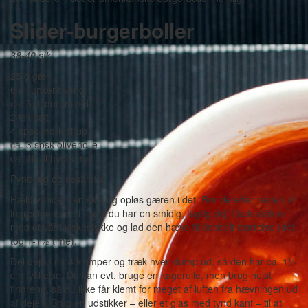
Slider-burgerboller
38-40 stk.
25 g gær
6 dl lunkent vand
ca. 3 dl durummel
2 tsk salt
4 spsk mørk sirup
ca. 3 spsk olivenolie
ca. 10 dl hvedemel
Pynt: æg og sesamfrø
Hæld vandet i en skål og opløs gæren i det. Rør derefter resten af
ingredienserne i, indtil du har en smidig, fugtig dej. Dæk skålen
med et vådt viskestykke og lad den hæve til dobbelt størrelse (det
tog 1-1½ time).
Del dejen i 3-4 klumper og træk hver klump ud, så den har ca. 1½
cm tykkelse. Du kan evt. bruge en kagerulle, men brug helst
fingrene, så du ikke får klemt for meget af luften fra hævningen ud
af dejen. Brug en udstikker – eller et glas med tynd kant – til at