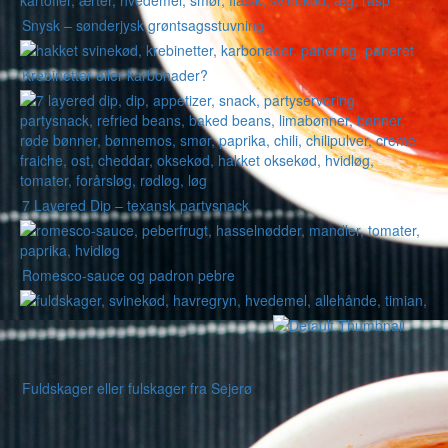
Snysk – sønderjysk grøntsagsstuvning
Krebinetter eller karbonader?
7 Layered Dip – texansk partysnack
Romesco-sauce og padron pebre
Fuldskager eller fulskager fra Sejerø