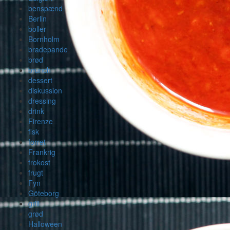
benspænd
Berlin
boller
Bornholm
bradepande
brød
brunch
dessert
diskussion
dressing
drink
Firenze
fisk
forret
Frankrig
frokost
frugt
Fyn
Göteborg
grill
grød
Halloween