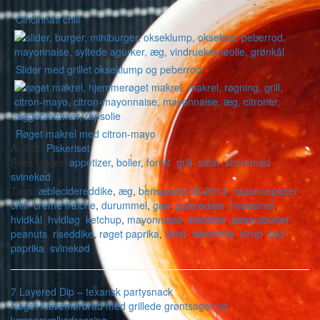
Cincinnati chili
Slider med grillet okseklump og peberrod
Røget makrel med citron-mayo
Author:
Piskeriset
Filed Under:
appetizer
,
boller
,
forret
,
grill
,
salat
,
simremad
,
svinekød
Tags:
æblecidereddike
,
æg
,
benspænd 08-2014
,
cayennepeber
,
chili
,
creme fraiche
,
durummel
,
gær
,
gulerødder
,
hvedemel
,
hvidkål
,
hvidløg
,
ketchup
,
mayonnaise
,
øleddike
,
peanutbutter
,
peanuts
,
riseddike
,
røget paprika
,
salat
,
sesamfrø
,
sirup
,
sød
paprika
,
svinekød
7 Layered Dip – texansk partysnack
Røget kalvemørbrad med grillede grøntsager og