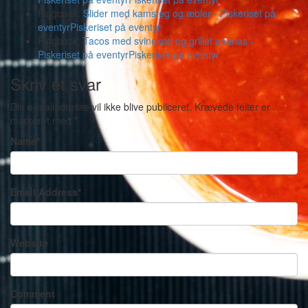
Pingback:
Slider med kamsteg og æbler - Piskeriset på
eventyrPiskeriset på eventyr
Pingback:
Tacos med svinekød og grillet ananas -
Piskeriset på eventyrPiskeriset på eventyr
Skriv et svar
Din e-mailadresse vil ikke blive publiceret.
Krævede felter er
markeret med
*
Name
*
Email Address
*
Website
Comment