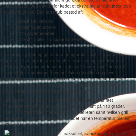
plastikposen. Jeg gav derfor kødet et ekstra lag tør rub, inden den
skulle på grillen. Den tørre rub bestod af:
2 spsk sød paprika
1 spsk røget paprika
1 tsk cayennepeber
1 tsk chilipulver fra supermarkedet
1 tsk peber
Tænd op i grillen og gå efter en temperatur på 110 grader. Når
grillen er klar, hælder du vandet fra røgflisen og smider den på.
Sæt en drypbakke nedenunder det sted, hvor nakkefileten skal
ligge under stegningen. Læg grillristen på grillen og placér
nakkefileten lige over drypbakken. Sæt evt. et stegetermometer i
kødet med det samme – så slipper du for at åbne og lukke grillen
flere gange (og dermed forlænge stegetiden).
Luk grillen til og hold nu øje med grillen, indtil du har fået
finjusteret temperaturen, så den ligger konstant på 110 grader.
Det vil – afhængig af størrelsen på nakkefileten samt hvilken grill
du bruger – tage 12-16 timer, før kødet når en temperatur mellem
93 og 97 grader og er færdig.