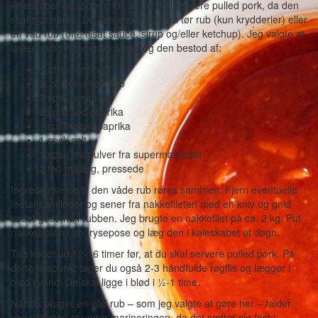
køleskabet ca. 2 døgn for, at du skal servere pulled pork, da den
skal marineres. Du kan enten lave en tør rub (kun krydderier) eller
en våd rub (ofte tilsat sauce, sirup og/eller ketchup). Jeg valgte at
lave en våd rub denne gang, og den bestod af:
½ dl mørk sirup
½ dl Heinz ketchup
3 spsk rørsukker
2 spsk sød paprika
1 spsk røget paprika
1 spsk salt
1 spsk chilipulver fra supermarkedet
2 fed hvidløg, pressede
Ingredienserne til den våde rub røres sammen. Fjern eventuelle
fedtansamlinger og sener fra nakkefileten med en kniv og gnid
kødet godt ind i rubben. Jeg brugte en nakkefilet på ca. 2 kg. Put
nakkefileten i en frysepose og læg den i køleskabet et døgn.
Tag kødet ud 12-16 timer før, at du skal servere pulled pork. På
dette tidspunkt tager du også 2-3 håndfulde røgflis og lægger i
blød i vand. De skal ligge i blød i ½-1 time.
Når du bruger en våd rub – som jeg valgte at gøre her – falder
noget af den af under marineringen, da det sætter sig fast i