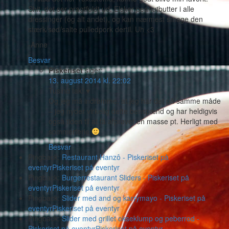
Shit, det ser pragtfuldt ud. Elsker peanutbutter i alle
dressinger (og alt andet), og kan nærmest smage den
stærk/sød/salte pulledpork dertil. Uh <3
-Anne
Besvar
Piskeriset
siger:
13. august 2014 kl. 22:02
Tusind tak! ♥
Og jeg må indrømme, at jeg har det på samme måde
– jeg nyder virkelig dette benspænd og har heldigvis
også tiden til at få afprøvet en masse pt. Herligt med
sommerferie
Besvar
Pingback:
Restaurant Hanzô - Piskeriset på
eventyrPiskeriset på eventyr
Pingback:
Burgerrestaurant Sliders - Piskeriset på
eventyrPiskeriset på eventyr
Pingback:
Slider med and og karrymayo - Piskeriset på
eventyrPiskeriset på eventyr
Pingback:
Slider med grillet okseklump og peberrod -
Piskeriset på eventyrPiskeriset på eventyr