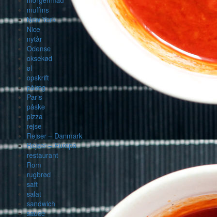
morgenmad
muffins
New York
Nice
nytår
Odense
oksekød
øl
opskrift
pålæg
Paris
påske
pizza
rejse
Rejser – Danmark
Rejser – Europa
restaurant
Rom
rugbrød
saft
salat
sandwich
sauce