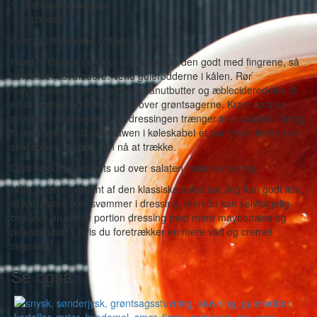
½ dl æblecidereddike
½-1 tsk salt
Pynt: grofthakkede saltede peanuts
Hæld hvidkålen i en stor skål og kram den godt med fingrene, så
den bliver lidt blødere. Vend gulerødderne i kålen. Rør
mayonnaise, creme fraiche, peanutbutter og æblecidereddike til
en dressing og hæld den ud over grøntsagerne. Kram salaten
grundigt med fingrene, så dressingen trænger ind i salaten. Smag
til med salt og stil coleslawen i køleskabet et par timer, inden den
skal spises, så den kan nå at trække.
Drys hakkede peanuts ud over salaten inden servering.
Note: Lækker variant af den klassiske coleslaw. Jeg kan godt lide,
at kålsalaten ikke svømmer i dressing, men du kan selvfølgelig
blot lave en større portion dressing med mere mayonnaise og
peanutbutter i, hvis du foretrækker en mere våd og cremet
coleslaw.
Se også: