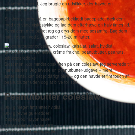
stikke bollerne ud. Jeg brugte en udstikker, der havde en
diameter på 6 cm.
Stil dejstykkerne på en bagepapirbeklædt bageplade, dæk dem
med det våde viskestykke og lad dem efterhæve en halv times tid.
Pensl dem med pisket æg og drys dem med sesamfrø. Bag dem
midt i ovnen ved 200 grader i 15-20 minutter.
Sidst men ikke mindst opskriften på den coleslaw, jeg serverede til
mine sliders. Jeg lavede en peanutbutter-udgave – mere
amerikansk kan det jo dårligt blive – og den havde et fint touch af
peanutbutter uden dog at blive for sød.
Peanutbutter coleslaw
300 g meget fintsnittet hvidkål
300 g revne gulerødder
2 spsk god mayonnaise
2 spsk crème fraiche 18%
2 spsk cremet peanutbutter