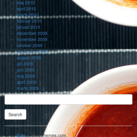
maj 2010
april 2010
marts 2010
februar 2010
januar 2010
december 2009
november 2009
oktober 2009
september 2009
august 2009
juli 2009
juni 2009
maj 2009
april 2009
marts 2009
Search
Searching
is
in
Kale
by LyraThemes.com.