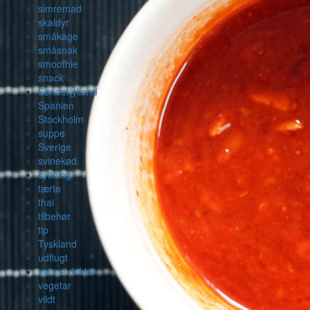
simremad
skaldyr
småkage
småsnak
smoothie
snack
Sønderjylland
Spanien
Stockholm
suppe
Sverige
svinekød
syltning
tærte
thai
tilbehør
tip
Tyskland
udflugt
varme drikke
vegetar
vildt