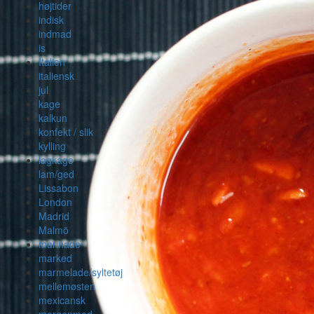
højtider
indisk
indmad
is
Italien
italiensk
jul
kage
kalkun
konfekt / slik
kylling
lagkage
lam/ged
Lissabon
London
Madrid
Malmö
marinade
marked
marmelade/syltetøj
mellemøsten
mexicansk