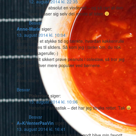
12. august 2014 kl. 22:35
Ja, det er absolut en vinderret – og så rart at den
bare passer sig selv det meste af tiden
Besvar
Anne-Marie
siger:
13. august 2014 kl. 10:04
Mums! Sad et stykke tid og tænkte, hvordan køkkenrulle
skulle bruges til sliders. Så kom jeg i tanke om, du nok
mener en kagerulle;-)
Jeg skal helt sikkert prøve peanuts i coleslaw, så tror jeg
også den bliver mere populær ved børnene.
Kh.
Anne-Marie
Besvar
Piskeriset
siger:
13. august 2014 kl. 10:06
Hahaha! Fantastisk – det har jeg straks rettet. Tak
Besvar
A+K/VenterPaaVin
siger:
13. august 2014 kl. 16:41
.. Altså det her Texastema, kunne godt blive min favorit.