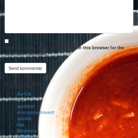
Save my name, email, and website in this browser for the
next time I comment.
Kategorier
Aarhus
and
appetizer
arrangement/event
asiatisk
bær
Barcelona
Belgien