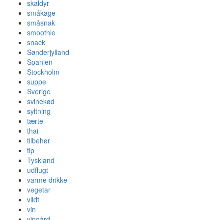
skaldyr
småkage
småsnak
smoothie
snack
Sønderjylland
Spanien
Stockholm
suppe
Sverige
svinekød
syltning
tærte
thai
tilbehør
tip
Tyskland
udflugt
varme drikke
vegetar
vildt
vin
vingård