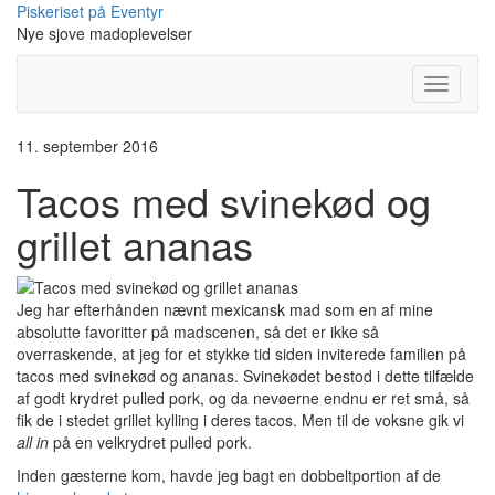
Skip
Piskeriset på Eventyr
to
Nye sjove madoplevelser
content
Toggle
Navigati
11. september 2016
Tacos med svinekød og
grillet ananas
Jeg har efterhånden nævnt mexicansk mad som en af mine
absolutte favoritter på madscenen, så det er ikke så
overraskende, at jeg for et stykke tid siden inviterede familien på
tacos med svinekød og ananas. Svinekødet bestod i dette tilfælde
af godt krydret pulled pork, og da nevøerne endnu er ret små, så
fik de i stedet grillet kylling i deres tacos. Men til de voksne gik vi
all in
på en velkrydret pulled pork.
Inden gæsterne kom, havde jeg bagt en dobbeltportion af de