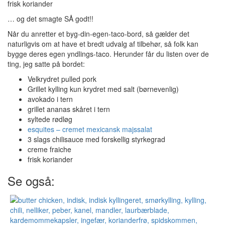
frisk koriander
… og det smagte SÅ godt!!
Når du anretter et byg-din-egen-taco-bord, så gælder det
naturligvis om at have et bredt udvalg af tilbehør, så folk kan
bygge deres egen yndlings-taco. Herunder får du listen over de
ting, jeg satte på bordet:
Velkrydret pulled pork
Grillet kylling kun krydret med salt (børnevenlig)
avokado i tern
grillet ananas skåret i tern
syltede rødløg
esquites – cremet mexicansk majssalat
3 slags chilisauce med forskellig styrkegrad
creme fraiche
frisk koriander
Se også: