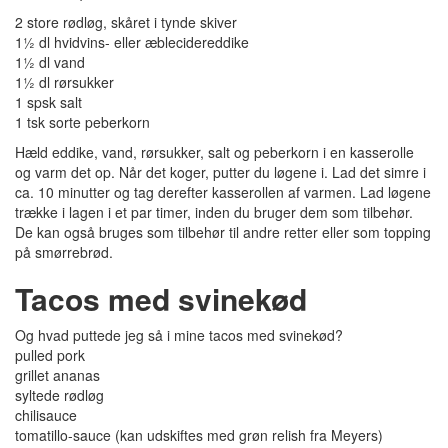
2 store rødløg, skåret i tynde skiver
1½ dl hvidvins- eller æblecidereddike
1½ dl vand
1½ dl rørsukker
1 spsk salt
1 tsk sorte peberkorn
Hæld eddike, vand, rørsukker, salt og peberkorn i en kasserolle
og varm det op. Når det koger, putter du løgene i. Lad det simre i
ca. 10 minutter og tag derefter kasserollen af varmen. Lad løgene
trække i lagen i et par timer, inden du bruger dem som tilbehør.
De kan også bruges som tilbehør til andre retter eller som topping
på smørrebrød.
Tacos med svinekød
Og hvad puttede jeg så i mine tacos med svinekød?
pulled pork
grillet ananas
syltede rødløg
chilisauce
tomatillo-sauce (kan udskiftes med grøn relish fra Meyers)