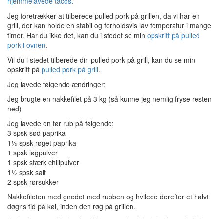
hjemmelavede tacos
.
Jeg foretrækker at tilberede pulled pork på grillen, da vi har en
grill, der kan holde en stabil og forholdsvis lav temperatur i mange
timer. Har du ikke det, kan du i stedet se min
opskrift på pulled
pork i ovnen
.
Vil du i stedet tilberede din pulled pork på grill, kan du se min
opskrift på
pulled pork på grill
.
Jeg lavede følgende ændringer:
Jeg brugte en nakkefilet på 3 kg (så kunne jeg nemlig fryse resten
ned)
Jeg lavede en tør rub på følgende:
3 spsk sød paprika
1½ spsk røget paprika
1 spsk løgpulver
1 spsk stærk chilipulver
1½ spsk salt
2 spsk rørsukker
Nakkefileten med gnedet med rubben og hvilede derefter et halvt
døgns tid på køl, inden den røg på grillen.