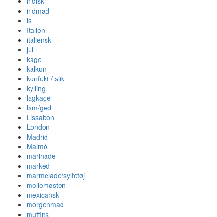
indisk
indmad
is
Italien
italiensk
jul
kage
kalkun
konfekt / slik
kylling
lagkage
lam/ged
Lissabon
London
Madrid
Malmö
marinade
marked
marmelade/syltetøj
mellemøsten
mexicansk
morgenmad
muffins