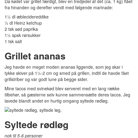
Da kødet var grillet færdigt, blev en tredjedel af det (ca. 1 kg) flået
fra hinanden og derefter vendt med følgende marinade:
1½ dl æblecidereddike
½ dl Heinz ketchup
2 tsk sød paprika
1½ spsk rørsukker
1 tsk salt
Grillet ananas
Jeg havde en meget moden ananas liggende, som jeg skar i
tykke skiver på 1½-2 cm og smed på grillen, indtil de havde fået
grillstriber og var godt lune på begge sider.
Mine tacos med svinekød blev serveret med en lang række
tilbehør, så gæsterne selv kunne sammensætte deres tacos. Jeg
lavede blandt andet en hurtig omgang syltede rødløg.
Syltede rødløg
nok til 5-6 personer