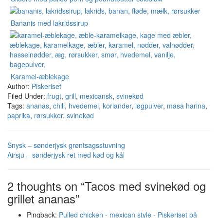
Bananis med lakridssirup
Karamel-æblekage
Author:
Piskeriset
Filed Under:
frugt
,
grill
,
mexicansk
,
svinekød
Tags:
ananas
,
chili
,
hvedemel
,
koriander
,
løgpulver
,
masa harina
,
paprika
,
rørsukker
,
svinekød
Snysk – sønderjysk grøntsagsstuvning
Airsju – sønderjysk ret med kød og kål
2 thoughts on “Tacos med svinekød og
grillet ananas”
Pingback:
Pulled chicken - mexican style - Piskeriset på