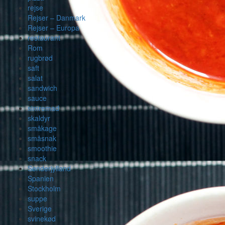
rejse
Rejser – Danmark
Rejser – Europa
restaurant
Rom
rugbrød
saft
salat
sandwich
sauce
simremad
skaldyr
småkage
småsnak
smoothie
snack
Sønderjylland
Spanien
Stockholm
suppe
Sverige
svinekød