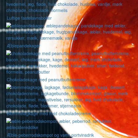
Luftige fastelavnsboller
Æblepandekager
Chokoladekage med peanutbuttercreme
Blommelagkage med hvid chokoladecreme
Æble-peberrodskompot og varm portvinsdrik