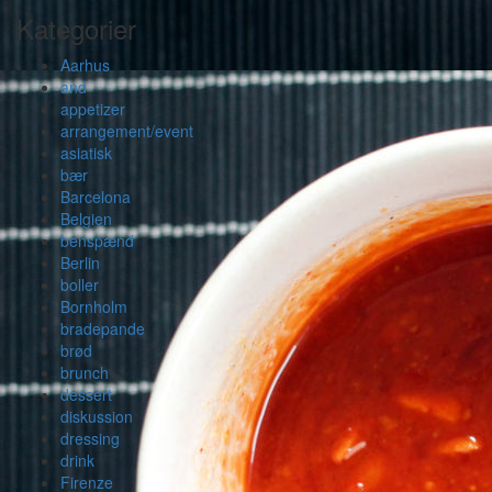
Kategorier
Aarhus
and
appetizer
arrangement/event
asiatisk
bær
Barcelona
Belgien
benspænd
Berlin
boller
Bornholm
bradepande
brød
brunch
dessert
diskussion
dressing
drink
Firenze