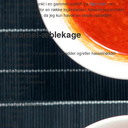
Jeg tog udgangspunkt i en gammel opskrift fra
Hjemmet
men
skruede op og ned for en række ingredienser, ligesom jeg primært
brugte hasselnødder, da jeg kun havde en smule valnødder
tilbage.
Karamel-æblekage
18-24 personer
150 g nødder – for eksempel valnødder og/eller hasselnødder
5 dl hvedemel
2 tsk bagepulver
2 tsk kanel
½ tsk stødt ingefær
½ tsk stødt muskatnød
4 dl rørsukker
1½ tsk salt
3 æg
150-160 g blødt smør
1½ dl mælk
1 kg æbler
Glasur: