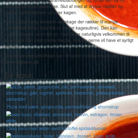
derefter flormelissen i karamelblandingen og fordel den så ud
over din karamel-æblekage. Slut af med at drysse nødder og
gyldne sukkerstjerner ud over kagen.
Note: Dejlig saftig karamel-æblekage der rækker til mange
(måske lidt færre, hvis folk er meget kagesultne). Den kan
sagtens spises, som den er, men du er naturligvis velkommen til
at servere den med creme fraiche, hvis du gerne vil have et syrligt
element.
Denne karamel-æblekage kan desuden fryses, selvom der er
karamelglasur på.
Se også:
Pizza med pære, gorgonzola, parmaskinke og ahornsirup
Osso buco med æbler samt kartoffel-spidskålssalat