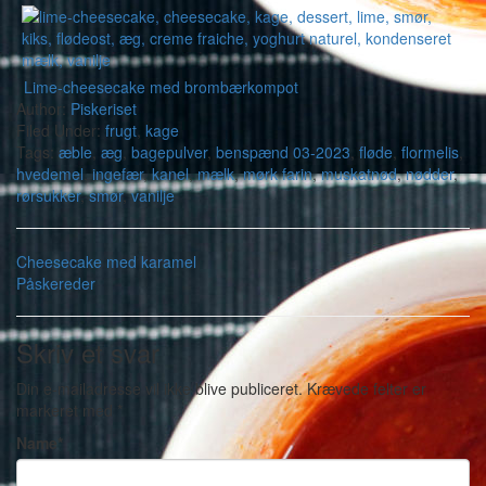
Lime-cheesecake med brombærkompot
Author:
Piskeriset
Filed Under:
frugt
,
kage
Tags:
æble
,
æg
,
bagepulver
,
benspænd 03-2023
,
fløde
,
flormelis
,
hvedemel
,
ingefær
,
kanel
,
mælk
,
mørk farin
,
muskatnød
,
nødder
,
rørsukker
,
smør
,
vanilje
Cheesecake med karamel
Påskereder
Skriv et svar
Din e-mailadresse vil ikke blive publiceret.
Krævede felter er
markeret med
*
Name
*