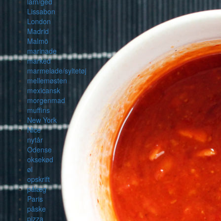
lam/ged
Lissabon
London
Madrid
Malmö
marinade
marked
marmelade/syltetøj
mellemøsten
mexicansk
morgenmad
muffins
New York
Nice
nytår
Odense
oksekød
øl
opskrift
pålæg
Paris
påske
pizza