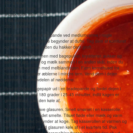
100 g smør
150 g mørk farin
3 spsk fløde eller mælk
1 tsk vaniljesukker
250 g flormelis
Rist nødderne på en tør pande ved mediumvarme i nogle
minutter, indtil nødderne begynder at dufte. Tag dem af komfuret
og lad dem køle af, inden du hakker dem groft.
Rør hvedemel sammen med bagepulver, krydderier, sukker og
salt. Pisk æg, smør og mælk sammen i en anden skål, inden du
pisker det sammen med melblandingen. Fjern kernehuset fra
hvert æble og skær æblerne i mindre tern. Vend dem i dejen
sammen med halvdelen af nødderne.
Bred et stykke bagepapir ud i en bradepande og fordel dejen i
den. Bag den ved 180 grader i 25-45 minutter, indtil kagen er
gennembagt. Lad den køle af.
Nu er det tid til at lave glasuren. Smelt smørret i en kasserolle.
Rør farinen i og lad det smelte. Tilsæt fløde eller mælk og varm
det op, indtil det begynder at koge. Tag kasserollen af varmen og
rør vaniljesukker i. Lad glasuren køle af i et kvarters tid. Pisk