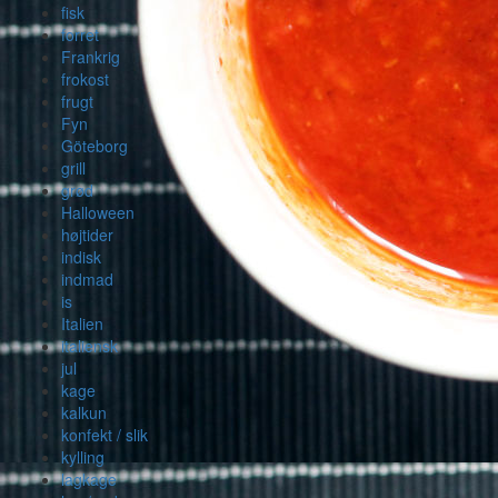
fisk
forret
Frankrig
frokost
frugt
Fyn
Göteborg
grill
grød
Halloween
højtider
indisk
indmad
is
Italien
italiensk
jul
kage
kalkun
konfekt / slik
kylling
lagkage