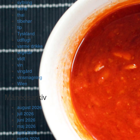
syltning
tærte
thai
tilbehør
tip
Tyskland
udflugt
varme drikke
vegetar
vildt
vin
vingård
vinsmagning
Wien
Månedsarkiv
august 2026
juli 2026
juni 2026
maj 2026
april 2026
marts 2026