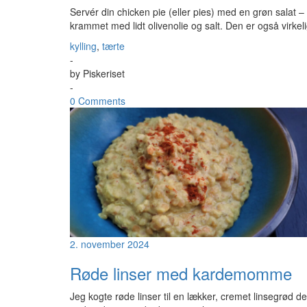
Servér din chicken pie (eller pies) med en grøn salat – i
krammet med lidt olivenolie og salt. Den er også virke
kylling
,
tærte
-
by
Piskeriset
-
0 Comments
2. november 2024
Røde linser med kardemomme
Jeg kogte røde linser til en lækker, cremet linsegrød d