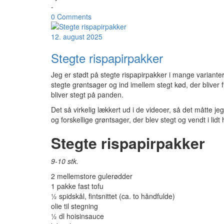
-
0 Comments
12. august 2025
Stegte rispapirpakker
Jeg er stødt på stegte rispapirpakker i mange varianter
stegte grøntsager og ind imellem stegt kød, der bliver 
bliver stegt på panden.
Det så virkelig lækkert ud i de videoer, så det måtte j
og forskellige grøntsager, der blev stegt og vendt i lidt
Stegte rispapirpakker
9-10 stk.
2 mellemstore gulerødder
1 pakke fast tofu
½ spidskål, fintsnittet (ca. to håndfulde)
olie til stegning
½ dl hoisinsauce