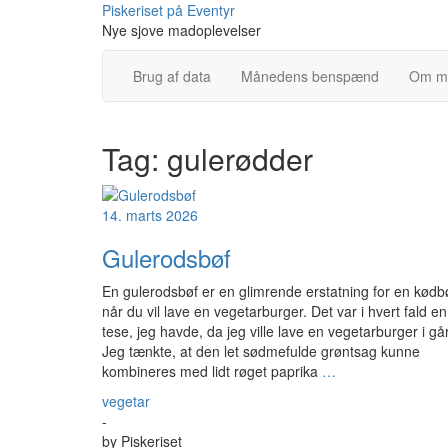
Skip
Piskeriset på Eventyr
to
Nye sjove madoplevelser
content
Brug af data
Månedens benspænd
Om m
Tag:
gulerødder
14. marts 2026
Gulerodsbøf
En gulerodsbøf er en glimrende erstatning for en kødb
når du vil lave en vegetarburger. Det var i hvert fald en
tese, jeg havde, da jeg ville lave en vegetarburger i går
Jeg tænkte, at den let sødmefulde grøntsag kunne
kombineres med lidt røget paprika
…
vegetar
-
by
Piskeriset