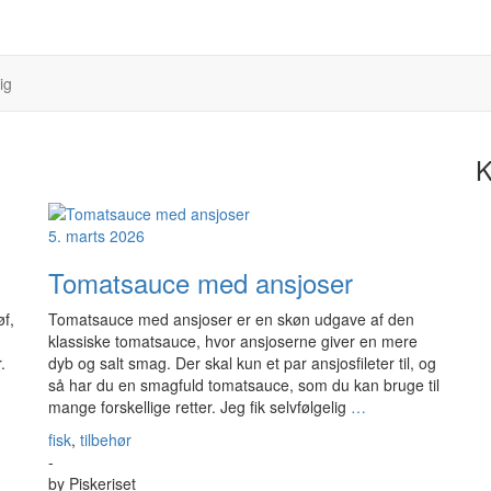
ig
K
5. marts 2026
Tomatsauce med ansjoser
øf,
Tomatsauce med ansjoser er en skøn udgave af den
klassiske tomatsauce, hvor ansjoserne giver en mere
.
dyb og salt smag. Der skal kun et par ansjosfileter til, og
så har du en smagfuld tomatsauce, som du kan bruge til
mange forskellige retter. Jeg fik selvfølgelig
…
fisk
,
tilbehør
-
by
Piskeriset