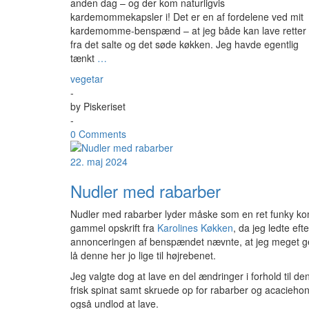
anden dag – og der kom naturligvis
kardemommekapsler i! Det er en af fordelene ved mit
kardemomme-benspænd – at jeg både kan lave retter
fra det salte og det søde køkken. Jeg havde egentlig
tænkt
…
vegetar
-
by
Piskeriset
-
0 Comments
22. maj 2024
Nudler med rabarber
Nudler med rabarber lyder måske som en ret funky komb
gammel opskrift fra
Karolines Køkken
, da jeg ledte efte
annonceringen af benspændet nævnte, at jeg meget gern
lå denne her jo lige til højrebenet.
Jeg valgte dog at lave en del ændringer i forhold til de
frisk spinat samt skruede op for rabarber og acacieho
også undlod at lave.