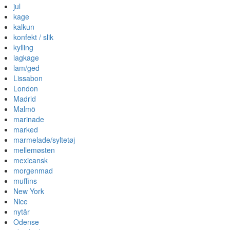
jul
kage
kalkun
konfekt / slik
kylling
lagkage
lam/ged
Lissabon
London
Madrid
Malmö
marinade
marked
marmelade/syltetøj
mellemøsten
mexicansk
morgenmad
muffins
New York
Nice
nytår
Odense