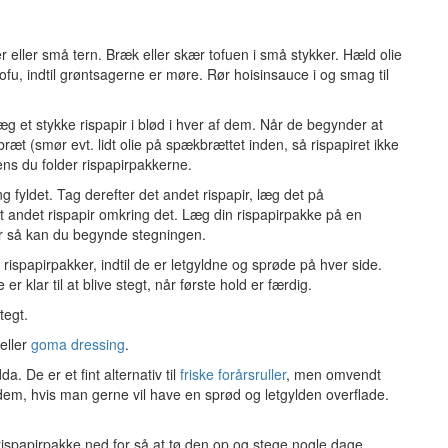
eller små tern. Bræk eller skær tofuen i små stykker. Hæld olie
fu, indtil grøntsagerne er møre. Rør hoisinsauce i og smag til
æg et stykke rispapir i blød i hver af dem. Når de begynder at
æt (smør evt. lidt olie på spækbrættet inden, så rispapiret ikke
mens du folder rispapirpakkerne.
g fyldet. Tag derefter det andet rispapir, læg det på
 andet rispapir omkring det. Læg din rispapirpakke på en
 for så kan du begynde stegningen.
rispapirpakker, indtil de er letgyldne og sprøde på hver side.
r klar til at blive stegt, når første hold er færdig.
tegt.
eller
goma dressing
.
. De er et fint alternativ til
friske forårsruller
, men omvendt
 dem, hvis man gerne vil have en sprød og letgylden overflade.
 rispapirpakke ned for så at tø den op og stege nogle dage