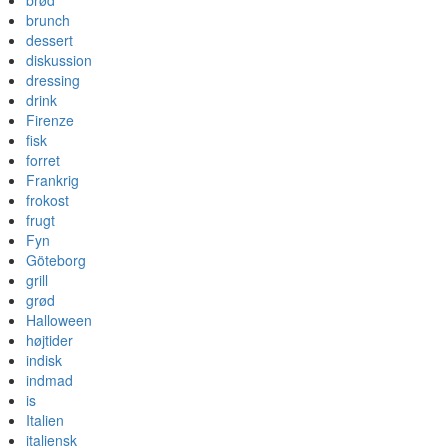
brød
brunch
dessert
diskussion
dressing
drink
Firenze
fisk
forret
Frankrig
frokost
frugt
Fyn
Göteborg
grill
grød
Halloween
højtider
indisk
indmad
is
Italien
italiensk