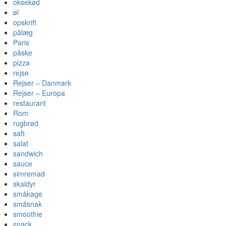
oksekød
øl
opskrift
pålæg
Paris
påske
pizza
rejse
Rejser – Danmark
Rejser – Europa
restaurant
Rom
rugbrød
saft
salat
sandwich
sauce
simremad
skaldyr
småkage
småsnak
smoothie
snack