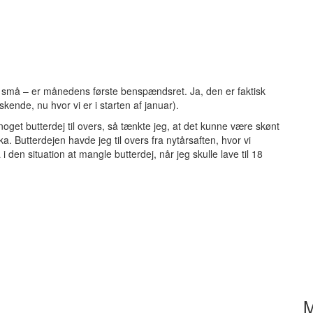
 to små – er månedens første benspændsret. Ja, den er faktisk
ende, nu hvor vi er i starten af januar).
noget butterdej til overs, så tænkte jeg, at det kunne være skønt
. Butterdejen havde jeg til overs fra nytårsaften, hvor vi
 i den situation at mangle butterdej, når jeg skulle lave til 18
M