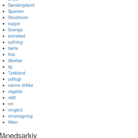
Sønderjylland
Spanien
Stockholm
suppe
Sverige
svinekød
syltning
tærte
thai
tilbehør
tip
Tyskland
udflugt
varme drikke
vegetar
vildt
vin
vingård
vinsmagning
Wien
ånedsarkiv