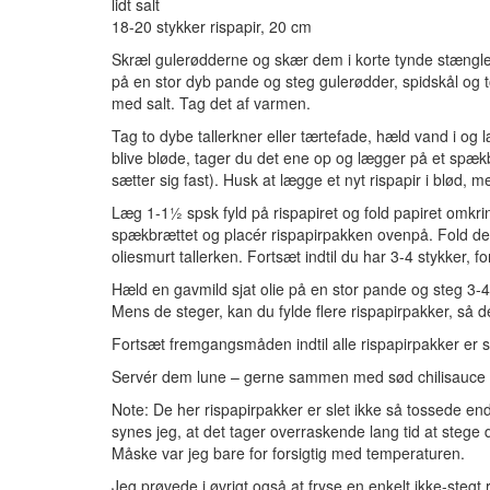
lidt salt
18-20 stykker rispapir, 20 cm
Skræl gulerødderne og skær dem i korte tynde stængler 
på en stor dyb pande og steg gulerødder, spidskål og to
med salt. Tag det af varmen.
Tag to dybe tallerkner eller tærtefade, hæld vand i og l
blive bløde, tager du det ene op og lægger på et spækbr
sætter sig fast). Husk at lægge et nyt rispapir i blød, 
Læg 1-1½ spsk fyld på rispapiret og fold papiret omkrin
spækbrættet og placér rispapirpakken ovenpå. Fold det
oliesmurt tallerken. Fortsæt indtil du har 3-4 stykker,
Hæld en gavmild sjat olie på en stor pande og steg 3-4 
Mens de steger, kan du fylde flere rispapirpakker, så de e
Fortsæt fremgangsmåden indtil alle rispapirpakker er s
Servér dem lune – gerne sammen med sød chilisauce 
Note: De her rispapirpakker er slet ikke så tossede endda
synes jeg, at det tager overraskende lang tid at stege
Måske var jeg bare for forsigtig med temperaturen.
Jeg prøvede i øvrigt også at fryse en enkelt ikke-stegt