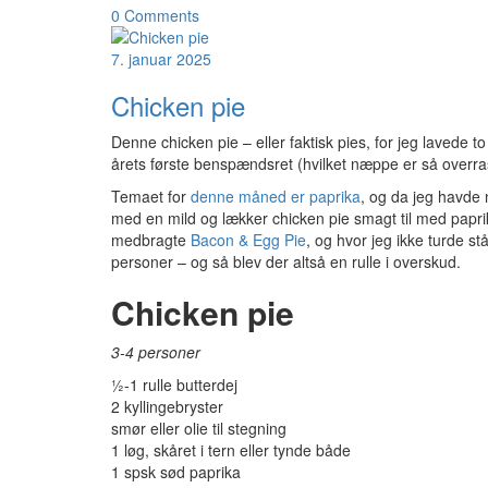
0 Comments
7. januar 2025
Chicken pie
Denne chicken pie – eller faktisk pies, for jeg lavede
årets første benspændsret (hvilket næppe er så overrask
Temaet for
denne måned er paprika
, og da jeg havde 
med en mild og lækker chicken pie smagt til med paprika
medbragte
Bacon & Egg Pie
, og hvor jeg ikke turde stå
personer – og så blev der altså en rulle i overskud.
Chicken pie
3-4 personer
½-1 rulle butterdej
2 kyllingebryster
smør eller olie til stegning
1 løg, skåret i tern eller tynde både
1 spsk sød paprika