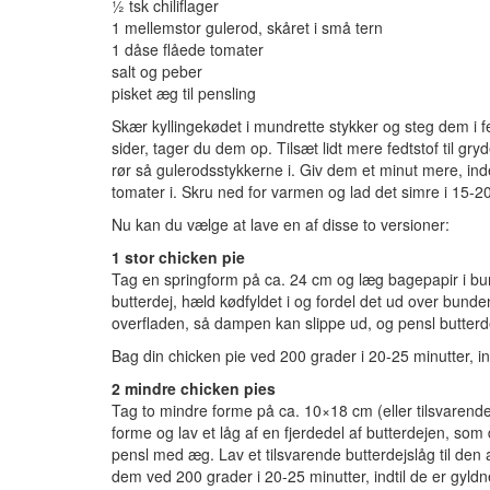
½ tsk chiliflager
1 mellemstor gulerod, skåret i små tern
1 dåse flåede tomater
salt og peber
pisket æg til pensling
Skær kyllingekødet i mundrette stykker og steg dem i 
sider, tager du dem op. Tilsæt lidt mere fedtstof til gry
rør så gulerodsstykkerne i. Giv dem et minut mere, ind
tomater i. Skru ned for varmen og lad det simre i 15-20
Nu kan du vælge at lave en af disse to versioner:
1 stor chicken pie
Tag en springform på ca. 24 cm og læg bagepapir i b
butterdej, hæld kødfyldet i og fordel det ud over bunden
overfladen, så dampen kan slippe ud, og pensl butter
Bag din chicken pie ved 200 grader i 20-25 minutter, in
2 mindre chicken pies
Tag to mindre forme på ca. 10×18 cm (eller tilsvarende
forme og lav et låg af en fjerdedel af butterdejen, so
pensl med æg. Lav et tilsvarende butterdejslåg til de
dem ved 200 grader i 20-25 minutter, indtil de er gyldn