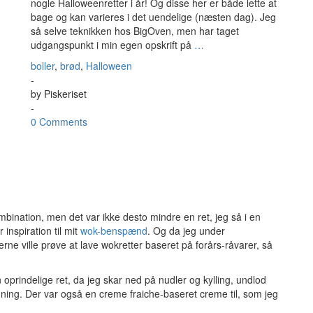
nogle Halloweenretter i år! Og disse her er både lette at
bage og kan varieres i det uendelige (næsten dag). Jeg
så selve teknikken hos BigOven, men har taget
udgangspunkt i min egen opskrift på
…
boller
,
brød
,
Halloween
-
by
Piskeriset
-
0 Comments
ination, men det var ikke desto mindre en ret, jeg så i en
r inspiration til mit
wok-benspænd
. Og da jeg under
e ville prøve at lave wokretter baseret på forårs-råvarer, så
n oprindelige ret, da jeg skar ned på nudler og kylling, undlod
nning. Der var også en creme fraiche-baseret creme til, som jeg