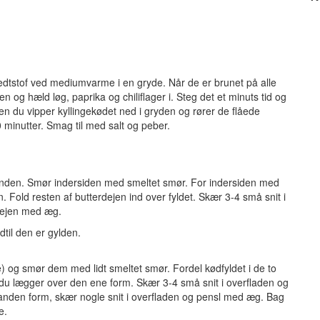
fedtstof ved mediumvarme i en gryde. Når de er brunet på alle
den og hæld løg, paprika og chiliflager i. Steg det et minuts tid og
en du vipper kyllingekødet ned i gryden og rører de flåede
 minutter. Smag til med salt og peber.
unden. Smør indersiden med smeltet smør. For indersiden med
. Fold resten af butterdejen ind over fyldet. Skær 3-4 små snit i
dejen med æg.
dtil den er gylden.
) og smør dem med lidt smeltet smør. Fordel kødfyldet i de to
m du lægger over den ene form. Skær 3-4 små snit i overfladen og
n anden form, skær nogle snit i overfladen og pensl med æg. Bag
e.