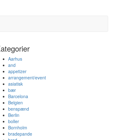
ategorier
Aarhus
and
appetizer
arrangement/event
asiatisk
bær
Barcelona
Belgien
benspænd
Berlin
boller
Bornholm
bradepande