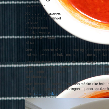
4-6 personer
500 g grønne asparges
1 tynd rabarberstængel
lidt smør
1 tsk brun farin
2 spsk olivenolie
1 spsk hvidvinseddike
lidt salt
Knæk det nederste af aspargesene og skræl dem med en 
skål med isvand i en halv time, så de holder sig friske
Skær rabarberstænglen i små skiver og steg dem i 20 se
sidst og lad det smelte, inden du fjerner panden fra k
hvidvinseddiken, og den smages til med salt. Lad asp
rabarberdressingen.
Note: Interessant kombination, men måske ikke helt uma
skrælle de asparges, og dressingen imponerede ikke lige
lækre
rabarberpickles
.