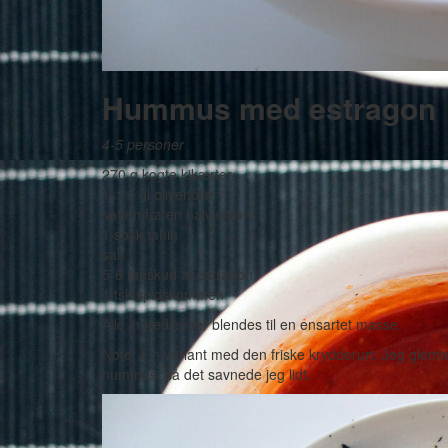
Hummus med estragon
4-5 personer
270 g kogte kikærter
1-1½ dl olivenolie
saften fra en halv citron
1 spsk tahin
salt
5-6 topskud af estragon
1 tsk spidskommen
Alle ingredienser blendes til en ensartet masse.
Note: Fin variant med den friske krydderurt. Jeg glemte 
hummus, så det savnede jeg lidt.