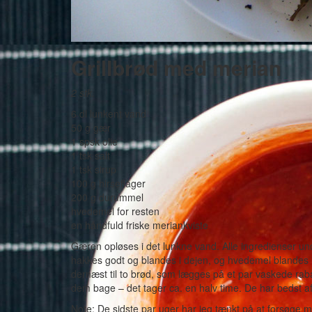
Grillbrød med merian
2 stk.
6 dl lunkent vand
50 g gær
1 spsk olie
1 tsk salt
1 tsk sirup
100 g hirseflager
200 g durummel
hvedemel for resten
en håndfuld friske meriankviste
Gæren opløses i det lunkne vand. Alle ingredienser u
hakkes godt og blandes i dejen, og hvedemel blandes i,
dernæst til to brød, som lægges på et par vaskede rab
dem bage – det tager ca. en halv time. De har bedst af 
Note: De sidste par uger har jeg tænkt på at forsøge me