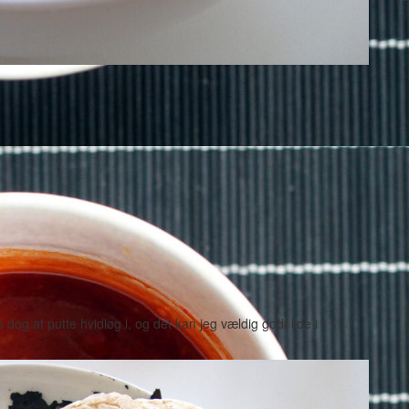
dog at putte hvidløg i, og det kan jeg vældig godt lide i