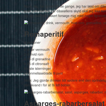
Note: Jeg har grinet lidt de gange, jeg har læst om då
godt. Om det lige var dåseøllens skyld skal jeg ikke kun
og jeg skal helt sikkert forsøge mig med noget lignende
Romaperitif
4 personer
2 dl tør vermouth
2 dl hvid rom
0,75 dl grenadine
0,25 dl citronsaft
knuste isterninger
citronmelisseblade til pynt
Note: Jeg gjorde drinken lidt sødere end den oprindeli
danskvand i for at få lidt bobler.
Asparges-rabarbersalat