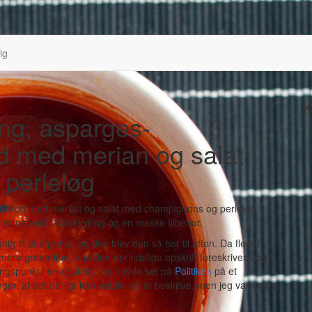
ig
K
ing, asparges-
rød med merian og salat
perleløg
romaperitif, dåsekylling og en masse tilbehør.
ig til at afprøve, og den blev den så her til aften. Da flere i
 mere grenadine, end den oprindelige opskrift foreskriver. Jeg
gspunkt i en opskrift, jeg havde set på
Politiken
på et
r, at det dårligt kan betale sig at beskrive, men jeg var stadig