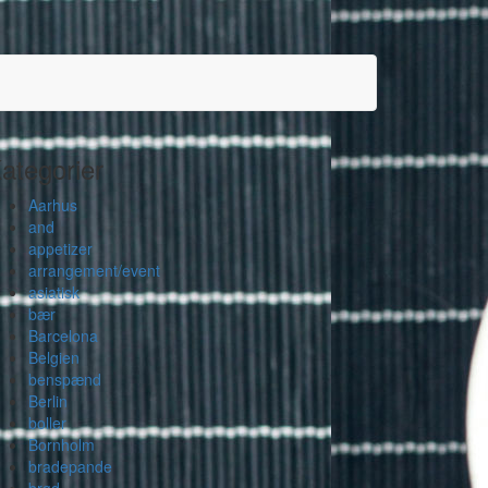
ategorier
Aarhus
and
appetizer
arrangement/event
asiatisk
bær
Barcelona
Belgien
benspænd
Berlin
boller
Bornholm
bradepande