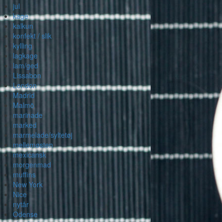
jul
kage
kalkun
konfekt / slik
kylling
lagkage
lam/ged
Lissabon
London
Madrid
Malmö
marinade
marked
marmelade/syltetøj
mellemøsten
mexicansk
morgenmad
muffins
New York
Nice
nytår
Odense