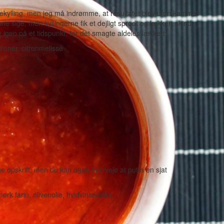
sekylling, men jeg må indrømme, at resultatet blev uforskammet
ne sige, men kyllingerne fik et dejligt sprødt og lækkert skind,
 igen på et tidspunkt, for det smagte aldeles lækkert.
ge opskrift, men du kan også overveje at putte en sjat