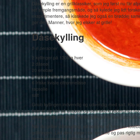
Dåsekylling er en grillklassiker, som jeg først nu får a
ret simple fremgangsmåde, og så kylede jeg lidt forskel
eksperimentere, så klaskede jeg også en brøddej sammen
gør det. Manner, hvor jeg elsker at grille!
Dåsekylling
5-6 personer
2 kyllinger på 1300 g hver
2 dåseøl
20 enebær
6 friske kviste estragon
6 friske kviste citronmelisse
rapsolie
salt
Gnub kyllingen indvendig og udvendig med salt. Klip sp
hver øl og fyld så enebær og de friske krydderurter ned
tjekke, at de står godt. Pensl kyllingerne med rapsolie o
Når du griller dåsekylling, så sørg for at have en foli
grillningen. Lad dem stege i ca. en time og pas rigtig 
fjerne dåserne fra kyllingerne.