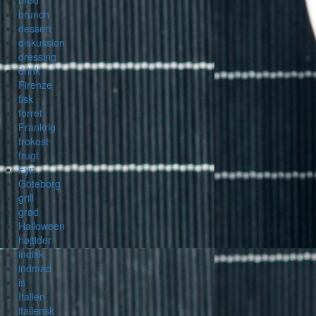
brød
brunch
dessert
diskussion
dressing
drink
Firenze
fisk
forret
Frankrig
frokost
frugt
Fyn
Göteborg
grill
grød
Halloween
højtider
indisk
indmad
is
Italien
italiensk