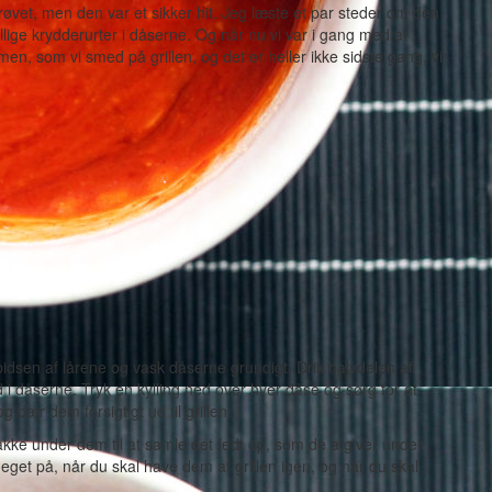
fprøvet, men den var et sikker hit. Jeg læste et par steder om den
lige krydderurter i dåserne. Og når nu vi var i gang med at
, som vi smed på grillen, og det er heller ikke sidste gang, vi
idsen af lårene og vask dåserne grundigt. Drik halvdelen af
 i dåserne. Tryk en kylling ned over hver dåse og sørg for at
g bær dem forsigtigt ud til grillen.
ebakke under dem til at samle det fedt op, som de afgiver under
meget på, når du skal have dem af grillen igen, og når du skal