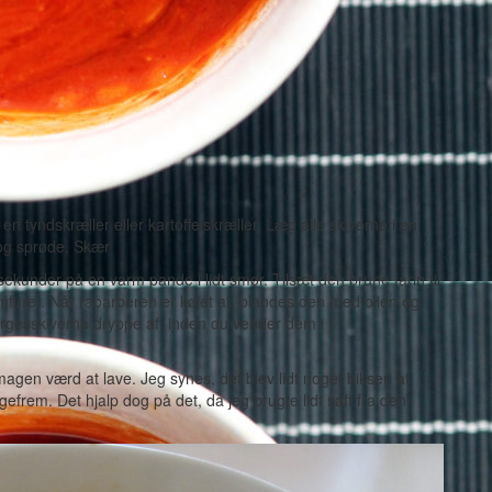
tyndskræller eller kartoffelskræller. Læg alle skiverne i en
 og sprøde. Skær
kunder på en varm pande i lidt smør. Tilsæt den brune farin til
omfuret. Når rabarberen er kølet af, blandes den med olien og
argesskiverne dryppe af, inden du vender dem i
gen værd at lave. Jeg synes, det blev lidt noget bikseri at
frem. Det hjalp dog på det, da jeg brugte lidt saft fra den