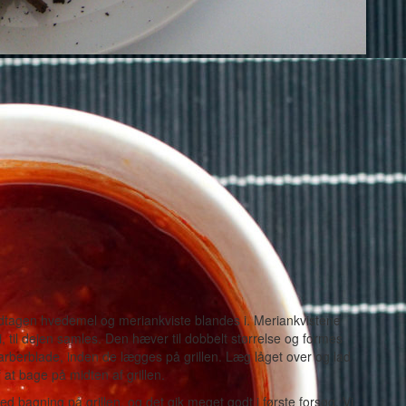
ndtagen hvedemel og meriankviste blandes i. Meriankvistene
 til dejen samles. Den hæver til dobbelt størrelse og formes
arberblade, inden de lægges på grillen. Læg låget over og lad
at bage på midten af grillen.
d bagning på grillen, og det gik meget godt i første forsøg. Vi