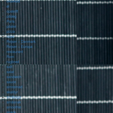
oksekød
øl
opskrift
pålæg
Paris
påske
pizza
rejse
Rejser – Danmark
Rejser – Europa
restaurant
Rom
rugbrød
saft
salat
sandwich
sauce
simremad
skaldyr
småkage
småsnak
smoothie
snack