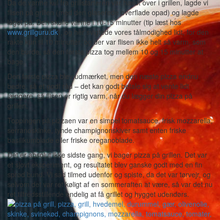
Da de varme kul fra grillstarteren var hældt over i grillen, lagde vi
flisen på grillen (med den glaserede overflade opad) og lagde
låget på. Den skulle varme i 10-15 minutter (tip læst hos
www.grillguru.dk
), og her svigtede vores tålmodighed lidt, for den
rakte kun til 10 minutter, og der var flisen ikke helt så varm, som
den burde, så den første pizza tog mellem 10 og 15 minutter at
bage.
Den første pizza blev udmærket, men den næste pizza endnu
bedre, så et godt råd – det kan godt betale sig at vente lidt
længere, så flisen er rigtig varm, når du lægger din pizza på
grillen.
Toppingen på pizzaen var en simpel tomatsauce, frisk mozzarella,
serranoskinke, tynde champignonskiver samt enten friske
basilikumblade eller friske oreganoblade.
Det er absolut ikke sidste gang, vi bager pizza på grillen. Det var
et sjovt eksperiment, og resultatet blev ganske godt med en fin
sprød bund. Vi sad tilmed udenfor og spiste, da det var tørvejr, og
selvom det var ret køligt af en sommeraften at være, så var det nu
ret tilfredsstillende endelig at få grillet og hygget udendørs.