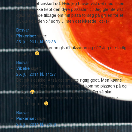
Hvor ser det lækkert ud. Hvis jeg havde vist det med flisen
havde jeg ikke købt den dyre pizzasten :-/ Jeg glemte vist
også at vende tilbage om mit pizza forsøg på grillen for et
stykke tid siden :-/ sorry… men det kiksede lidt -s-
Besvar
Piskeriset
siger:
25. juli 2011 kl. 06:38
Vibeke – men hvordan gik dit pizzaforsøg så? Jeg er stadig
nysgerrig
Besvar
Vibeke
siger:
25. juli 2011 kl. 11:27
Det gik slet ikke. Altså det smagte rigtig godt. Men kønne
blev de ikke. Der var lidt mas med at komme pizzaen på og
af igen
Der skal vist øves lidt mere…. Og så skal
manden og børnene ikke være så sultne at de stresser
pizza bageren
Besvar
Piskeriset
siger:
26. juli 2011 kl. 07:06
Vibeke – satte den sig fast? Jeg var rimelig gavmild med