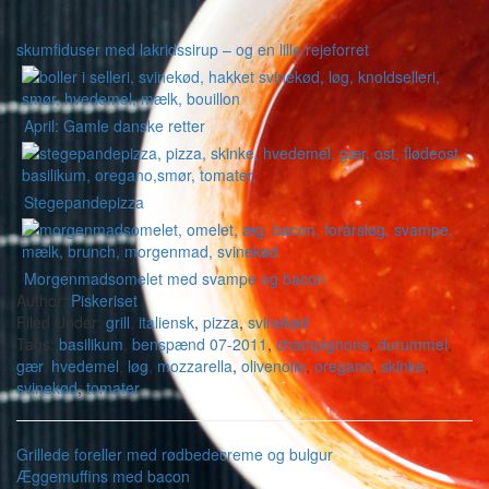
skumfiduser med lakridssirup – og en lille rejeforret
April: Gamle danske retter
Stegepandepizza
Morgenmadsomelet med svampe og bacon
Author:
Piskeriset
Filed Under:
grill
,
italiensk
,
pizza
,
svinekød
Tags:
basilikum
,
benspænd 07-2011
,
champignons
,
durummel
,
gær
,
hvedemel
,
løg
,
mozzarella
,
olivenolie
,
oregano
,
skinke
,
svinekød
,
tomater
Grillede foreller med rødbedecreme og bulgur
Æggemuffins med bacon