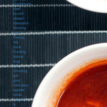
bradepande
brød
brunch
dessert
diskussion
dressing
drink
Firenze
fisk
forret
Frankrig
frokost
frugt
Fyn
Göteborg
grill
grød
Halloween
højtider
indisk
indmad
is