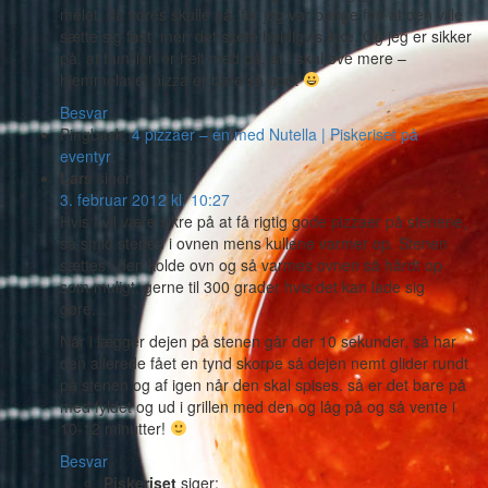
melet, da vores skulle på, for jeg var bange for, at den ville
sætte sig fast, men det skete heldigvis ikke. Og jeg er sikker
på, at familien er helt med på, at I skal øve mere –
hjemmelavet pizza er bare så godt
Besvar
Pingback:
4 pizzaer – én med Nutella | Piskeriset på
eventyr
Lars
siger:
3. februar 2012 kl. 10:27
Hvis I vil være sikre på at få rigtig gode pizzaer på stenene,
så smid stenen i ovnen mens kullene varmer op. Stenen
sættes i den kolde ovn og så varmes ovnen så hårdt op
som muligt, gerne til 300 grader hvis det kan lade sig
gøre…
Når i lægger dejen på stenen går der 10 sekunder, så har
den allerede fået en tynd skorpe så dejen nemt glider rundt
på stenen og af igen når den skal spises. så er det bare på
med fyldet og ud i grillen med den og låg på og så vente i
10-12 minutter!
Besvar
Piskeriset
siger: