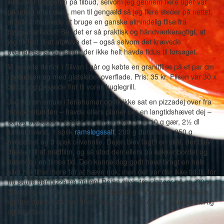
ikke over bagesten på tilbud, selvom jeg gennem flere uger var
på udkig efter dem, men til gengæld så jeg flere steder på nettet,
at folk anbefalede at bruge en ganske almindelig flise fra
byggemarkedet! Se, det er så praktisk og håndværkeragtigt, at
jeg fik lyst til at afprøve det – også selvom det krævede
overtalelse af gemalen, der ikke helt havde fidus til forsøget.
Vi susede derfor i Silvan i går og købte en granitflise på et par cm
i tykkelsen og med glatslebet overflade. Pris: 35 kr. Flisen var 30 x
30 cm og passede fint til vores kuglegrill.
Jeg var en smule i feriehumør og fik ikke sat en pizzadej over fra
morgenstunden – havde ellers planer om en langtidshævet dej –
så jeg blandede i stedet en dej bestående af 10 g gær, 2½ dl
lunkent vand, 1 spsk
ramsløgssalt
, 200 g durummel, 250 g
hvedemel og 3 spsk olivenolie. Dejen blev lagt i en skål, der blev
dækket til af madfilm, og så stod den ellers på køkkenbordet og
hævede i en times tid. Den kunne dog godt have brugt en halv
eller hel time mere for at hæve nok, men det var der ikke tid til, for
nu skulle der pizza på grillen! Dejen giver tre pizzaer på ca. 30 x
30 cm og kan dermed mætte tre personer. Vi spiste de første to
og frøs den sidste ned til en dag, hvor en af os har brug for hurtig
og let aftensmad.