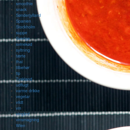
smoothie
snack
Sønderjylland
Spanien
Stockholm
suppe
Sverige
svinekød
syltning
tærte
thai
tilbehør
tip
Tyskland
udflugt
varme drikke
vegetar
vildt
vin
vingård
vinsmagning
Wien