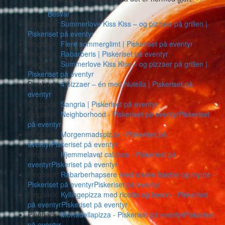
Besvar
Pingback:
Summerlove Kiss Kiss – og pizzaer på grillen |
Piskeriset på eventyr
Pingback:
Flere sommerglimt | Piskeriset på eventyr
Pingback:
Rabarberis | Piskeriset på eventyr
Pingback:
Summerlove Kiss Kiss – og pizzaer på grillen |
Piskeriset på eventyr
Pingback:
4 pizzaer – én med Nutella | Piskeriset på
eventyr
Pingback:
Sangria | Piskeriset på eventyr
Pingback:
Neighborhood - Piskeriset på eventyrPiskeriset
på eventyr
Pingback:
Morgenmadspizza - Piskeriset på
eventyrPiskeriset på eventyr
Pingback:
Hjemmelavet calzone - Piskeriset på
eventyrPiskeriset på eventyr
Pingback:
Rabarberhapsere med creme fraiche og mynte -
Piskeriset på eventyrPiskeriset på eventyr
Pingback:
Kyllingepizza med ricotta og bacon - Piskeriset
på eventyrPiskeriset på eventyr
Pingback:
Mortadellapizza - Piskeriset på eventyrPiskeriset
på eventyr