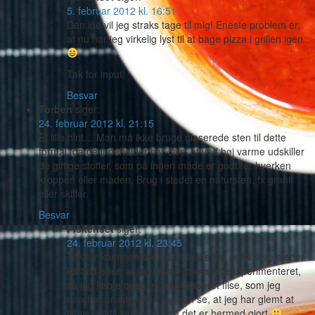
5. februar 2012 kl. 16:51
Den idé vil jeg straks tage til mig! Eneste problem er,
at nu har jeg virkelig lyst til at bage pizza i grillen igen
Tak for input!
Besvar
Torben
siger:
24. februar 2012 kl. 21:15
Et lille hint… Man må ikke bruge glaserede sten til dette
formål, da de indeholder bly. Dvs. at ved høj varme udskiller
de giftige stoffer, som på ingen måde er godt for hverken
kroppen eller maden. Brug i stedet en natursten, fx granit
eller skiffer.
Besvar
Piskeriset
siger:
24. februar 2012 kl. 23:45
Tak for kommentaren. Det læste jeg også flere steder
kort tid efter, at jeg havde foretaget eksperimenteret,
så jeg købte også en ikke-glaseret flise, som jeg
derefter brugte. Men jeg kan se, at jeg har glemt at
tilføje det til indlægget, så det er hermed gjort