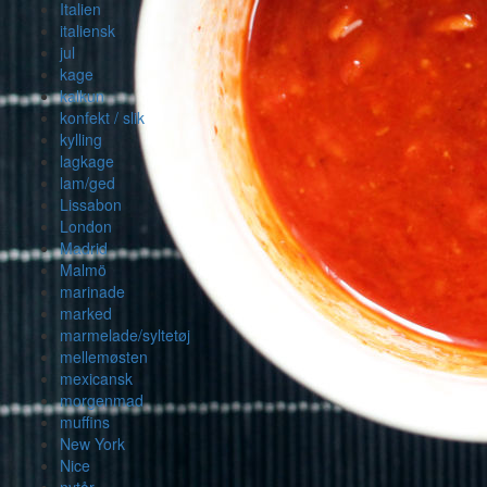
Italien
italiensk
jul
kage
kalkun
konfekt / slik
kylling
lagkage
lam/ged
Lissabon
London
Madrid
Malmö
marinade
marked
marmelade/syltetøj
mellemøsten
mexicansk
morgenmad
muffins
New York
Nice