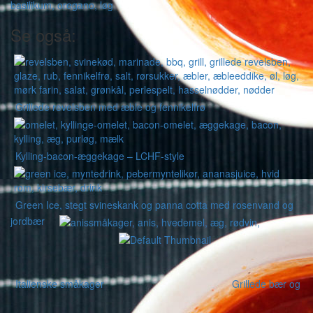
Se også:
Grillede revelsben med æble og fennikelfrø
Kylling-bacon-æggekage – LCHF-style
Green Ice, stegt svineskank og panna cotta med rosenvand og
jordbær
Italienske småkager
Grillede bær og