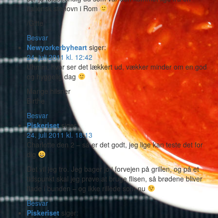
italiensk stenovn i Rom
/Gitte
Besvar
Newyorkerbyheart
siger:
24. juli 2011 kl. 12:42
Uhmm, hvor ser det lækkert ud, vækker minder om en god
og hyggelig dag
Mange hilsner
Birthe
Besvar
Piskeriset
siger:
24. juli 2011 kl. 18:13
Charlotte den 2 – så er det godt, jeg lige kan teste det for
dig
Det vil jeg tro. Jeg bager jo i forvejen på grillen, og på et
tidspunkt skal jeg prøve at bruge flisen, så brødene bliver
flade i bunden – og ikke rillede som nu
Besvar
Piskeriset
siger: