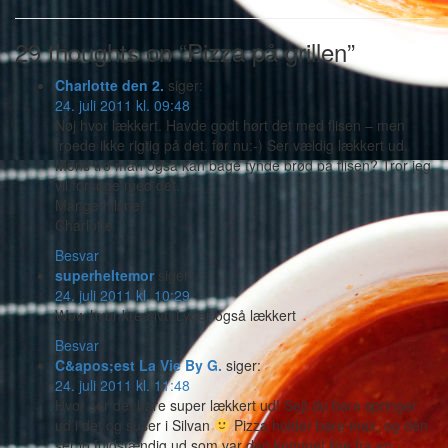
29 thoughts on “Pizza på grillen”
Charlotte den 2.
siger:
24. juli 2011 kl. 09:48
Nøj hvor lækkert. Havde godt hørt det med flisen – men
troede ikke rigtig på det, før nu:-) Ser vældig lækkert ud.
Mons tro man også kan bage tynde brød på flisen? Tror jeg
vil forsøge med det.
Mange hilsner
Charlotte
Besvar
superheltemor
siger:
24. juli 2011 kl. 10:29
Wow hvor kreativt! Lyder også lækkert
Besvar
C&apos;est La Vie By G.
siger:
24. juli 2011 kl. 11:48
Hvor ser det bare super lækkert ud! Sejt du bare springer
ud i det og suser i Silvan
Pizza holder bare max, og den
ser jo fuldstændig ud som var den kommet lige fra en