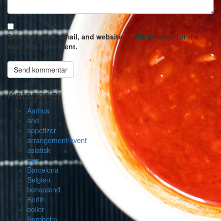
Save my name, email, and website in this browser for the
next time I comment.
Kategorier
Aarhus
and
appetizer
arrangement/event
asiatisk
bær
Barcelona
Belgien
benspænd
Berlin
boller
Bornholm