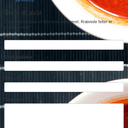
Skriv et svar
Din e-mailadresse vil ikke blive publiceret.
Krævede felter er
markeret med
*
Name
*
Email Address
*
Website
Comment