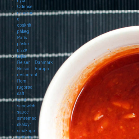
nytår
Odense
oksekød
øl
opskrift
pålæg
Paris
påske
pizza
rejse
Rejser – Danmark
Rejser – Europa
restaurant
Rom
rugbrød
saft
salat
sandwich
sauce
simremad
skaldyr
småkage
småsnak