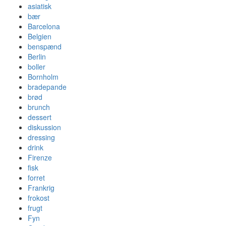
asiatisk
bær
Barcelona
Belgien
benspænd
Berlin
boller
Bornholm
bradepande
brød
brunch
dessert
diskussion
dressing
drink
Firenze
fisk
forret
Frankrig
frokost
frugt
Fyn