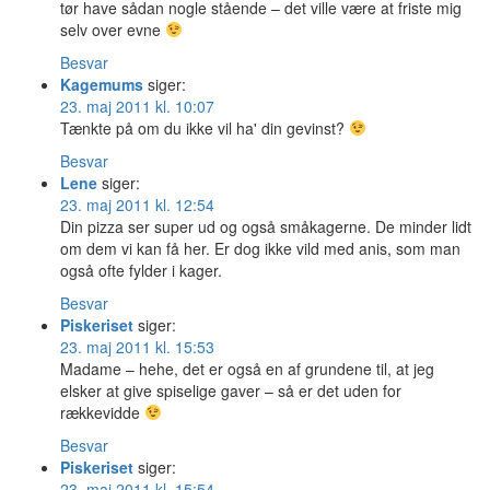
tør have sådan nogle stående – det ville være at friste mig
selv over evne
Besvar
Kagemums
siger:
23. maj 2011 kl. 10:07
Tænkte på om du ikke vil ha' din gevinst?
Besvar
Lene
siger:
23. maj 2011 kl. 12:54
Din pizza ser super ud og også småkagerne. De minder lidt
om dem vi kan få her. Er dog ikke vild med anis, som man
også ofte fylder i kager.
Besvar
Piskeriset
siger:
23. maj 2011 kl. 15:53
Madame – hehe, det er også en af grundene til, at jeg
elsker at give spiselige gaver – så er det uden for
rækkevidde
Besvar
Piskeriset
siger:
23. maj 2011 kl. 15:54