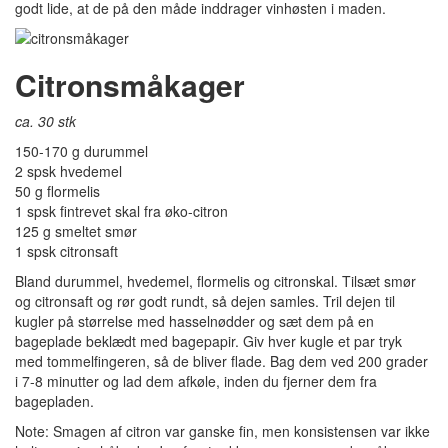
godt lide, at de på den måde inddrager vinhøsten i maden.
Citronsmåkager
ca. 30 stk
150-170 g durummel
2 spsk hvedemel
50 g flormelis
1 spsk fintrevet skal fra øko-citron
125 g smeltet smør
1 spsk citronsaft
Bland durummel, hvedemel, flormelis og citronskal. Tilsæt smør
og citronsaft og rør godt rundt, så dejen samles. Tril dejen til
kugler på størrelse med hasselnødder og sæt dem på en
bageplade beklædt med bagepapir. Giv hver kugle et par tryk
med tommelfingeren, så de bliver flade. Bag dem ved 200 grader
i 7-8 minutter og lad dem afkøle, inden du fjerner dem fra
bagepladen.
Note: Smagen af citron var ganske fin, men konsistensen var ikke