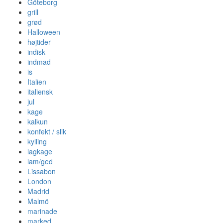
Göteborg
grill
grød
Halloween
højtider
indisk
indmad
is
Italien
italiensk
jul
kage
kalkun
konfekt / slik
kylling
lagkage
lam/ged
Lissabon
London
Madrid
Malmö
marinade
marked