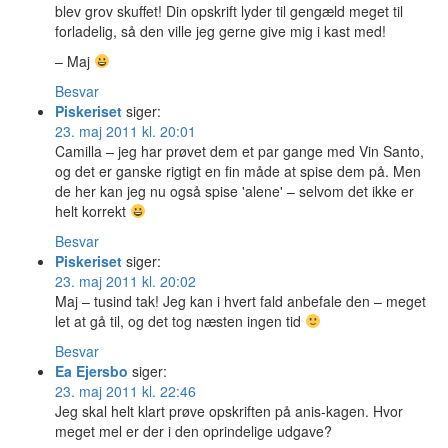
blev grov skuffet! Din opskrift lyder til gengæld meget til
forladelig, så den ville jeg gerne give mig i kast med!
– Maj
Besvar
Piskeriset
siger:
23. maj 2011 kl. 20:01
Camilla – jeg har prøvet dem et par gange med Vin Santo,
og det er ganske rigtigt en fin måde at spise dem på. Men
de her kan jeg nu også spise 'alene' – selvom det ikke er
helt korrekt
Besvar
Piskeriset
siger:
23. maj 2011 kl. 20:02
Maj – tusind tak! Jeg kan i hvert fald anbefale den – meget
let at gå til, og det tog næsten ingen tid
Besvar
Ea Ejersbo
siger:
23. maj 2011 kl. 22:46
Jeg skal helt klart prøve opskriften på anis-kagen. Hvor
meget mel er der i den oprindelige udgave?