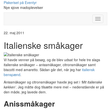
Skip
Piskeriset på Eventyr
to
Nye sjove madoplevelser
content
Toggle
Navigati
22. maj 2011
Italienske småkager
Vi havde venner på besøg, og de blev udsat for hele tre slags
italienske småkager – anissmåkager, citronsmåkager samt
biscotti med amaretto. Sådan går det, når jeg har
italiensk
benspænd
.
Anissmåkager og citronsmåkager havde jeg set i
‘Mit italienske
køkken’
. Jeg måtte dog tilsætte mere mel – nedenstående er på
den måde, jeg lavede dem.
Anissmåkager