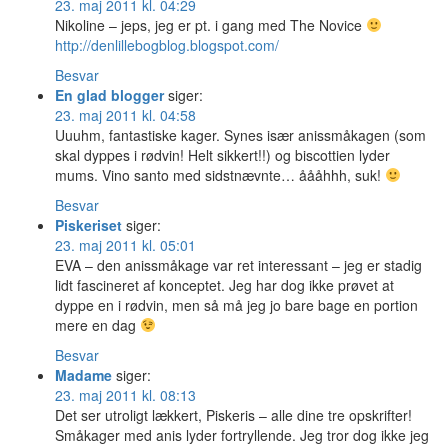
23. maj 2011 kl. 04:29
Nikoline – jeps, jeg er pt. i gang med The Novice
http://denlillebogblog.blogspot.com/
Besvar
En glad blogger
siger:
23. maj 2011 kl. 04:58
Uuuhm, fantastiske kager. Synes især anissmåkagen (som
skal dyppes i rødvin! Helt sikkert!!) og biscottien lyder
mums. Vino santo med sidstnævnte… åååhhh, suk!
Besvar
Piskeriset
siger:
23. maj 2011 kl. 05:01
EVA – den anissmåkage var ret interessant – jeg er stadig
lidt fascineret af konceptet. Jeg har dog ikke prøvet at
dyppe en i rødvin, men så må jeg jo bare bage en portion
mere en dag
Besvar
Madame
siger:
23. maj 2011 kl. 08:13
Det ser utroligt lækkert, Piskeris – alle dine tre opskrifter!
Småkager med anis lyder fortryllende. Jeg tror dog ikke jeg