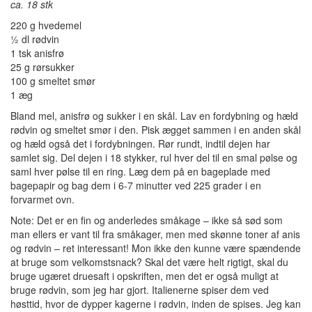
ca. 18 stk
220 g hvedemel
½ dl rødvin
1 tsk anisfrø
25 g rørsukker
100 g smeltet smør
1 æg
Bland mel, anisfrø og sukker i en skål. Lav en fordybning og hæld
rødvin og smeltet smør i den. Pisk ægget sammen i en anden skål
og hæld også det i fordybningen. Rør rundt, indtil dejen har
samlet sig. Del dejen i 18 stykker, rul hver del til en smal pølse og
saml hver pølse til en ring. Læg dem på en bageplade med
bagepapir og bag dem i 6-7 minutter ved 225 grader i en
forvarmet ovn.
Note: Det er en fin og anderledes småkage – ikke så sød som
man ellers er vant til fra småkager, men med skønne toner af anis
og rødvin – ret interessant! Mon ikke den kunne være spændende
at bruge som velkomstsnack? Skal det være helt rigtigt, skal du
bruge ugæret druesaft i opskriften, men det er også muligt at
bruge rødvin, som jeg har gjort. Italienerne spiser dem ved
høsttid, hvor de dypper kagerne i rødvin, inden de spises. Jeg kan