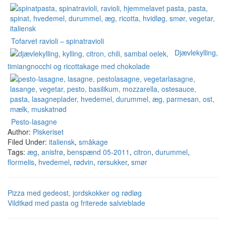
Tofarvet ravioli – spinatravioli
Djævlekylling,
timiangnocchi og ricottakage med chokolade
Pesto-lasagne
Author:
Piskeriset
Filed Under:
italiensk
,
småkage
Tags:
æg
,
anisfrø
,
benspænd 05-2011
,
citron
,
durummel
,
flormelis
,
hvedemel
,
rødvin
,
rørsukker
,
smør
Pizza med gedeost, jordskokker og rødløg
Vildtkød med pasta og friterede salvieblade