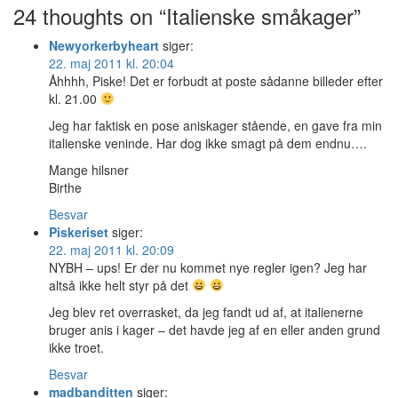
24 thoughts on “Italienske småkager”
Newyorkerbyheart
siger:
22. maj 2011 kl. 20:04
Åhhhh, Piske! Det er forbudt at poste sådanne billeder efter
kl. 21.00
Jeg har faktisk en pose aniskager stående, en gave fra min
italienske veninde. Har dog ikke smagt på dem endnu….
Mange hilsner
Birthe
Besvar
Piskeriset
siger:
22. maj 2011 kl. 20:09
NYBH – ups! Er der nu kommet nye regler igen? Jeg har
altså ikke helt styr på det
Jeg blev ret overrasket, da jeg fandt ud af, at italienerne
bruger anis i kager – det havde jeg af en eller anden grund
ikke troet.
Besvar
madbanditten
siger: