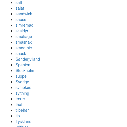
saft
salat
sandwich
sauce
simremad
skaldyr
småkage
småsnak
smoothie
snack
Sønderjylland
Spanien
Stockholm
suppe
Sverige
svinekød
syltning
tærte
thai
tilbehør
tip
Tyskland