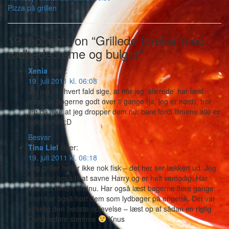
Pizza på grillen
19 thoughts on “Grillede foreller med
rødbedecreme og bulgur”
Xenia
siger:
19. juli 2011 kl. 06:08
Ja, jeg vil i hvert fald sige, at når jeg 'allerede' har læst
nogle af bøgerne godt over ti gange (ja, jeg er nørd), tror
jeg da ikke at jeg dropper dem nu, bare fordi filmene alle er
udkommet ;D
Besvar
Tina Liel
siger:
19. juli 2011 kl. 06:18
Jeg griller heller ikke nok fisk – det her ser lækkert ud. Jeg
kommer også til at savne Harry og er helt vemodig. Har
ikke set filmen endnu. Har også læst bøgerne flere gange
men har også hørt dem som lydbøger på engelsk. Det var
virkelig den bedste oplevelse – læst op af sådan en rigtig
Dumbledore stemme
Knus