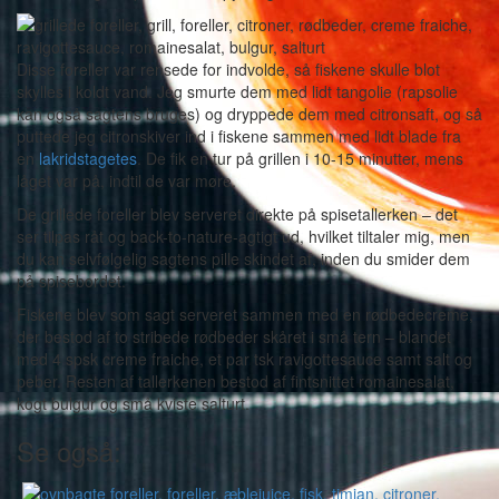
Disse foreller var rensede for indvolde, så fiskene skulle blot
skylles i koldt vand. Jeg smurte dem med lidt tangolie (rapsolie
kan også sagtens bruges) og dryppede dem med citronsaft, og så
puttede jeg citronskiver ind i fiskene sammen med lidt blade fra
en
lakridstagetes
. De fik en tur på grillen i 10-15 minutter, mens
låget var på, indtil de var møre.
De grillede foreller blev serveret direkte på spisetallerken – det
ser tilpas råt og back-to-nature-agtigt ud, hvilket tiltaler mig, men
du kan selvfølgelig sagtens pille skindet af, inden du smider dem
på spisebordet.
Fiskene blev som sagt serveret sammen med en rødbedecreme,
der bestod af to stribede rødbeder skåret i små tern – blandet
med 4 spsk creme fraiche, et par tsk ravigottesauce samt salt og
peber. Resten af tallerkenen bestod af fintsnittet romainesalat,
kogt bulgur og små kviste salturt.
Se også: