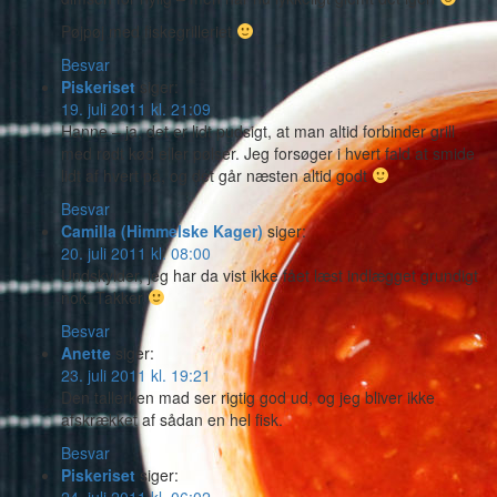
Pøjpøj med fiskegrilleriet
Besvar
Piskeriset
siger:
19. juli 2011 kl. 21:09
Hanne – ja, det er lidt pudsigt, at man altid forbinder grill
med rødt kød eller pølser. Jeg forsøger i hvert fald at smide
lidt af hvert på, og det går næsten altid godt
Besvar
Camilla (Himmelske Kager)
siger:
20. juli 2011 kl. 08:00
Undskylder, jeg har da vist ikke fået læst indlægget grundigt
nok. Takker
Besvar
Anette
siger:
23. juli 2011 kl. 19:21
Den tallerken mad ser rigtig god ud, og jeg bliver ikke
afskrækket af sådan en hel fisk.
Besvar
Piskeriset
siger: