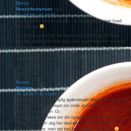
Besvar
Newyorkerbyheart
siger:
19. juli 2011 kl. 09:24
Jeg læste det som tangoolie – og studsede lidt over hvad
det mon var
Jeg er ikke god til hel fisk med hoved (øjne) og det hele.
Jeg kan simpelthen ikke spise det. Jeg bestilte det engang i
Italien, hvor jeg ikke vidste at det var hele fisken jeg ville få
ind. Jeg gik totalt i baglås og spiste ikke noget af det
overhovedet – men godt ser det ud…..
Mange hilsner
Birthe
Besvar
Madame
siger:
19. juli 2011 kl. 10:40
Rødbedecreme lyder rigtig spændende! Men fisk med øjne
minder mig lidt for meget om onde stunder på
husholdningsskolen :O)
Det var dejligt at læse om din oplevelse med den sidste
Harry Potter-film! Jeg har desvære hverken læst bøgerne
eller set filmene, men det kan jo heldigvis nås endnu