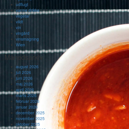
udflugt
varme drikke
vegetar
vildt
vin
vingård
vinsmagning
Wien
Månedsarkiv
august 2026
juli 2026
juni 2026
maj 2026
april 2026
marts 2026
februar 2026
januar 2026
december 2025
november 2025
oktober 2025