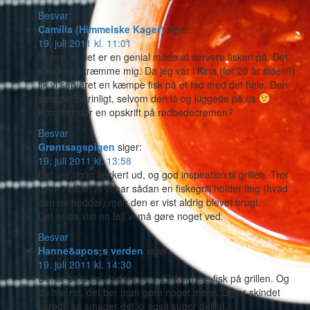
Besvar
Camilla (Himmelske Kager)
siger:
19. juli 2011 kl. 11:01
Synes, at det er en genial måde at servere fisken på. Det
kan ikke skræmme mig. Da jeg var i Kina (for 20 år siden!!)
fik vi serveret en kæmpe fisk på et fad med det hele. Den
smagte fortrinligt, selvom den lå og kiggede på os
Kommer der en opskrift på rødbedecremen?
Besvar
Grøntsagspigen
siger:
19. juli 2011 kl. 13:58
Det ser rigtig lækkert ud, og god inspiration til grillen. Tror
oven i købet at vi har sådan en fiskegrill holder ting (hvad
den nu hedder) men den er vist aldrig blevet brugt.
Det er da vist en fejl vi må gøre noget ved.
Besvar
Hanne&apos;s verden
siger:
19. juli 2011 kl. 14:30
Det er bare en vindermenu. Elsker hele fisk på grillen. Og
du har ret, det bør man gøre noget mere. Og er skindet
sprødt, så smager det jo også super dejligt.