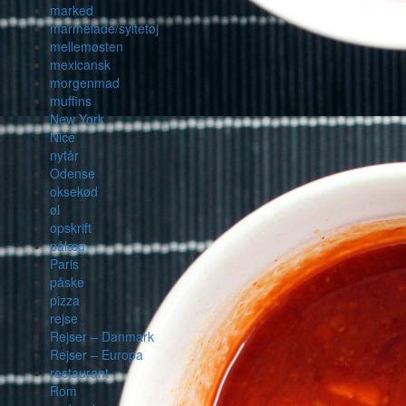
marked
marmelade/syltetøj
mellemøsten
mexicansk
morgenmad
muffins
New York
Nice
nytår
Odense
oksekød
øl
opskrift
pålæg
Paris
påske
pizza
rejse
Rejser – Danmark
Rejser – Europa
restaurant
Rom