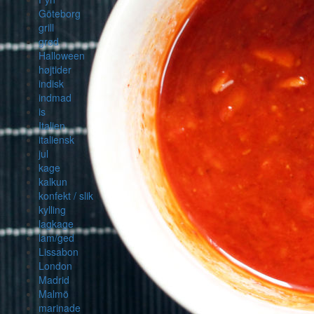
Göteborg
grill
grød
Halloween
højtider
indisk
indmad
is
Italien
italiensk
jul
kage
kalkun
konfekt / slik
kylling
lagkage
lam/ged
Lissabon
London
Madrid
Malmö
marinade