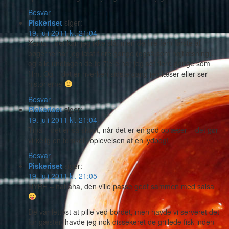
Besvar
Piskeriset
siger:
19. juli 2011 kl. 21:04
Xenia – det kan jeg ikke slå, men de fire-fem første af
bøgerne har jeg læst flere gange (også som højtlæsning),
og alle undtagen de to 7'ere har jeg set flere gange som
film. Og – det er hverken sidste gang jeg læser eller ser
historierne
Besvar
Piskeriset
siger:
19. juli 2011 kl. 21:04
Tina – det er så skønt, når det er en god oplæser – det gør
virkelig en forskel i oplevelsen af en lydbog!
Besvar
Piskeriset
siger:
19. juli 2011 kl. 21:05
NYBH – hahaha, den ville passe godt sammen med salsa
De var lettest at pille ved bordet, men havde vi serveret det
for gæster, havde jeg nok dissekeret de grillede fisk inden