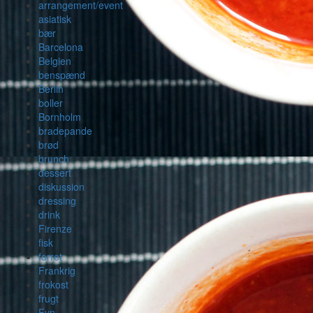
arrangement/event
asiatisk
bær
Barcelona
Belgien
benspænd
Berlin
boller
Bornholm
bradepande
brød
brunch
dessert
diskussion
dressing
drink
Firenze
fisk
forret
Frankrig
frokost
frugt
Fyn