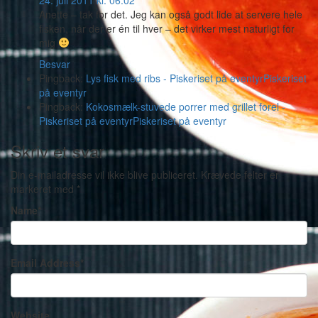
24. juli 2011 kl. 06:02
Anette – tak for det. Jeg kan også godt lide at servere hele
fisken, når der er én til hver – det virker mest naturligt for
mig
Besvar
Pingback:
Lys fisk med ribs - Piskeriset på eventyrPiskeriset
på eventyr
Pingback:
Kokosmælk-stuvede porrer med grillet forel -
Piskeriset på eventyrPiskeriset på eventyr
Skriv et svar
Din e-mailadresse vil ikke blive publiceret.
Krævede felter er
markeret med
*
Name
*
Email Address
*
Website