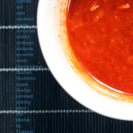
rugbrød
saft
salat
sandwich
sauce
simremad
skaldyr
småkage
småsnak
smoothie
snack
Sønderjylland
Spanien
Stockholm
suppe
Sverige
svinekød
syltning
tærte
thai
tilbehør
tip
Tyskland