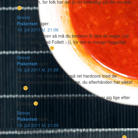
serveringen, for folk har det jo ret forskelligt på det område
Besvar
Piskeriset
siger:
19. juli 2011 kl. 21:06
Madame – jamen så må du bestemt få læst de bøger (når
du er færdig med Follett ;-)), for der er mange hyggelige
timer i den serie
Besvar
Piskeriset
siger:
19. juli 2011 kl. 21:08
Camilla – nej, men du er også ret hardcore med de
interessante forretningsmiddage, du efterhånden har været
på
Rødbedecremen er beskrevet – den gemmer sig lige efter
billede2
Besvar
Piskeriset
siger:
19. juli 2011 kl. 21:09
Grøntsagspigen – jeg mener, jeg faldt over navnet på
dimsen for nylig – men har nu lykkeligt glemt det igen