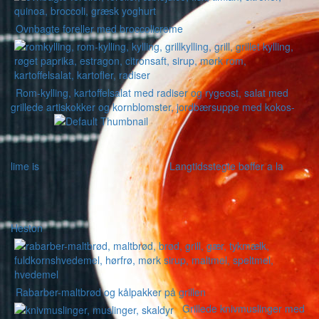
Ovnbagte foreller med broccolicreme
Rom-kylling, kartoffelsalat med radiser og rygeost, salat med
grillede artiskokker og kornblomster, jordbærsuppe med kokos-
lime is
Langtidsstegte bøffer a la
Heston
Rabarber-maltbrød og kålpakker på grillen
Grillede knivmuslinger med