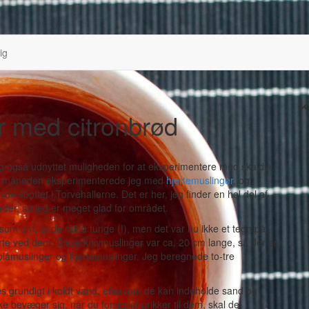
ig
K
r med citronbrød
eg også udnyttet muligheden for at eksperimentere med skaldyr,
e på måneden eksperimenterede jeg med
hjertemuslinger
, og i
e spottet i Torvehallerne. Det er her, jeg finder en hel del af
der, så jeg er meget glad for området.
som om, at de rakte tunge (!), men det var nu ikke et tegn på,
te ved dem. Disse knivmuslinger var ca. 20 cm lange, så der er
 blåmuslinger og hjertemuslinger. Jeg beregnede to-tre
s grundigt i koldt vand, eftersom de kan indeholde sand og
 bevæger sig, når du forsigtigt prikker til dem, skal de