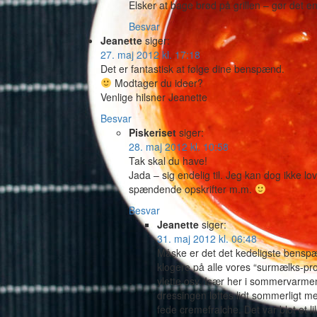
Elsker at bage brød på grillen – gør det e
Besvar
Jeanette
siger:
27. maj 2012 kl. 17:18
Det er fantastisk at følge dine benspænd.
Modtager du ideer?
Venlige hilsner Jeanette
Besvar
Piskeriset
siger:
28. maj 2012 kl. 10:58
Tak skal du have!
Jada – sig endelig til. Jeg kan dog ikke lo
spændende opskrifter m.m.
Besvar
Jeanette
siger:
31. maj 2012 kl. 06:48
Måske er det det kedeligste bens
klogere på alle vores “surmælks-prod
ylette osv. Især her i sommervarme
dressingen løftes lidt sommerligt 
fede cremefraiche. Det var blot et lil