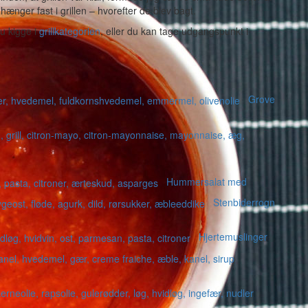
ænger fast i grillen – hvorefter de blev bagt.
du kigge i
grillkategorien
, eller du kan tage udgangspunkt i
Grove
Hummersalat med
Stenbiderrogn
Hjertemuslinger