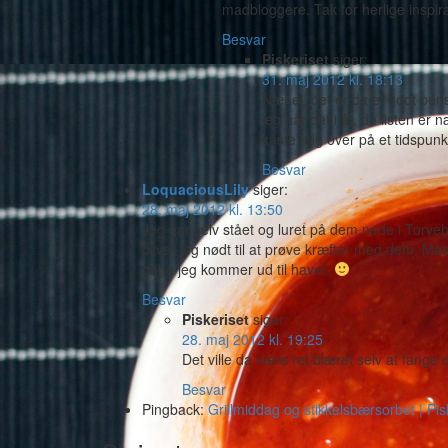
madbloggere. Tak for herlige inspira
Besvar
Piskeriset
siger:
31. maj 2012 kl. 18:13
Nænej, det er da et godt bensp
jeg når det i år, da listen er
kaste mig over på et tidspunk
Besvar
LoquaciousLily
siger:
28. maj 2012 kl. 13:50
Jeg har selv stået og luret på dem nede i Torveh
bliver jeg nødt til at prøve kræfter med dem. M
gang jeg kommer ud til havet.
Besvar
Piskeriset
siger:
28. maj 2012 kl. 19:25
Det ville da være ret blæret selv at fange
Besvar
Pingback:
Grillmiddag og stikkelsbærsorbet | Pis