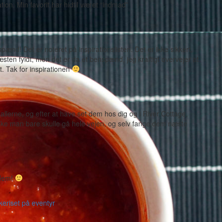
tion. Min favorit har hidtil været “indmad”
ænd! Det er noteret på inspirationslisten. Det er ikke sikkert,
 næsten fyldt, men det er da et benspænd, jeg kraftigt overvejer at
t. Tak for inspirationen
allerne, og efter at have set dem hos dig og i River Cottage,
åske man bare skulle gå hele vejen, og selv fange dem næste
 dem!
keriset på eventyr