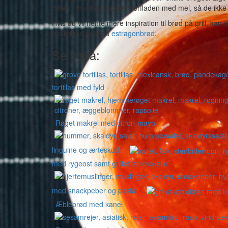
dejen – husk at duppe overfladen med mel, så de ikke h
Hvis du vil hente mere inspiration til brød på grill, kan 
opskriften på små
estragonbrød
.
Se også:
tortillas med fyld
Røget makrel med citron-mayo
linguine og ærteskud
med rygeost samt grillet lammekølle
med snackpeber og pasta
Æblebrød med kanel