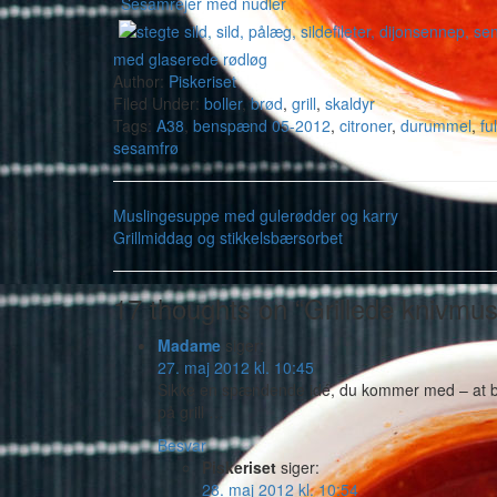
Sesamrejer med nudler
med glaserede rødløg
Author:
Piskeriset
Filed Under:
boller
,
brød
,
grill
,
skaldyr
Tags:
A38
,
benspænd 05-2012
,
citroner
,
durummel
,
fu
sesamfrø
Muslingesuppe med gulerødder og karry
Grillmiddag og stikkelsbærsorbet
17 thoughts on “Grillede knivmus
Madame
siger:
27. maj 2012 kl. 10:45
Sikke en spændende idé, du kommer med – at bag
på grill …
Besvar
Piskeriset
siger:
28. maj 2012 kl. 10:54