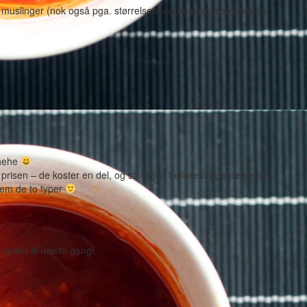
 muslinger (nok også pga. størrelsen) og bestemt spændende
 hehe
prisen – de koster en del, og så vil jeg hellere bruge pengene
lem de to typer
 huske til næste gang!