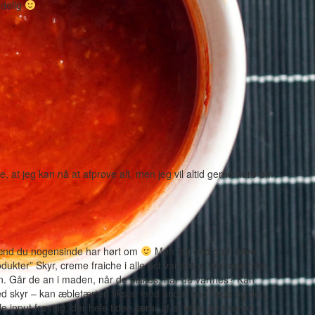
ndelig
ve, at jeg kan nå at afprøve alt, men jeg vil altid gerne høre om
pænd du nogensinde har hørt om
Men jeg gad godt blive
ukter” Skyr, creme fraiche i alle pct.varianter, fromage frais,
n. Går de an i maden, når de piskes, når de varmes? Kan
med skyr – kan æbletærten fikses med andet end fløde og den
le input fra mig, der hele tiden lærer af at følge jer skønne