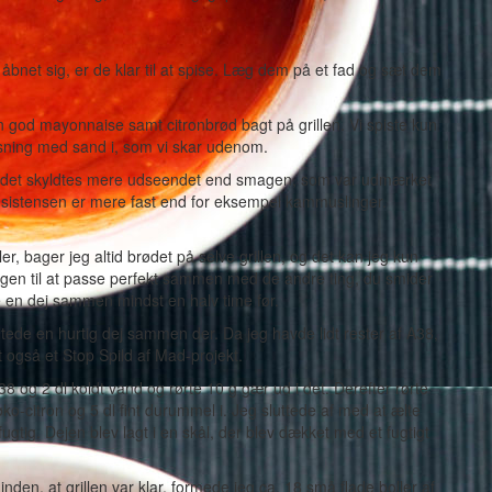
åbnet sig, er de klar til at spise. Læg dem på et fad og sæt dem
god mayonnaise samt citronbrød bagt på grillen. Vi spiste kun
osning med sand i, som vi skar udenom.
n det skyldtes mere udseendet end smagen, som var udmærket
nsistensen er mere fast end for eksempel kammuslinger.
er, bager jeg altid brødet på selve grillen, og det kan jeg kun
magen til at passe perfekt sammen med de andre ting, du smider
te en dej sammen mindst en halv time før.
tede en hurtig dej sammen der. Da jeg havde lidt rester af A38,
et også et Stop Spild af Mad-projekt.
8 og 2 dl koldt vand og rørte 10 g gær ud i det. Derefter rørte
 øko-citron og 5 dl fint durummel i. Jeg sluttede af med at ælte
fugtig. Dejen blev lagt i en skål, der blev dækket med et fugtigt
nden, at grillen var klar, formede jeg ca. 18 små flade boller af