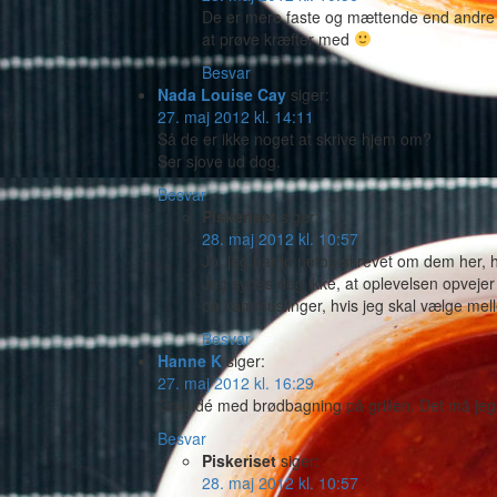
De er mere faste og mættende end andre
at prøve kræfter med
Besvar
Nada Louise Cay
siger:
27. maj 2012 kl. 14:11
Så de er ikke noget at skrive hjem om?
Ser sjove ud dog.
Besvar
Piskeriset
siger:
28. maj 2012 kl. 10:57
Jo, jeg har jo netop skrevet om dem her,
Jeg synes dog ikke, at oplevelsen opvejer 
på kammuslinger, hvis jeg skal vælge mel
Besvar
Hanne K
siger:
27. maj 2012 kl. 16:29
God idé med brødbagning på grillen. Det må jeg
Besvar
Piskeriset
siger:
28. maj 2012 kl. 10:57