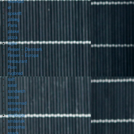
oksekød
øl
opskrift
pålæg
Paris
påske
pizza
rejse
Rejser – Danmark
Rejser – Europa
restaurant
Rom
rugbrød
saft
salat
sandwich
sauce
simremad
skaldyr
småkage
småsnak
smoothie
snack