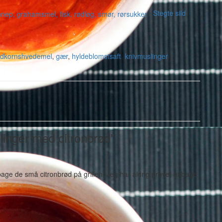
Stegte sild
ldkornshvedemel
,
gær
,
hyldeblomstsaft
,
knivmuslinger
,
linger med citronbrød”
e de små citronbrød på grillen! Jeg har aldrig prøvet at bage