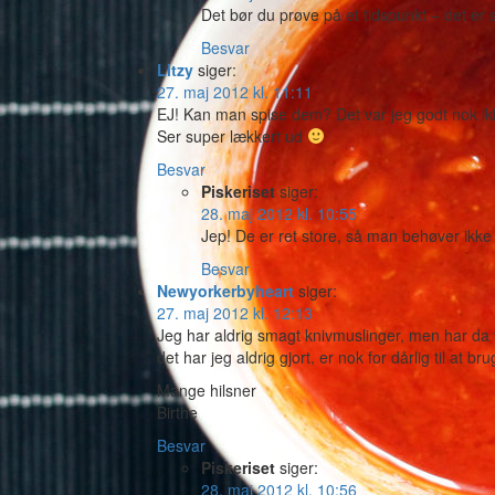
Det bør du prøve på et tidspunkt – det er
Besvar
Litzy
siger:
27. maj 2012 kl. 11:11
EJ! Kan man spise dem? Det var jeg godt nok ik
Ser super lækkert ud
Besvar
Piskeriset
siger:
28. maj 2012 kl. 10:55
Jep! De er ret store, så man behøver ikk
Besvar
Newyorkerbyheart
siger:
27. maj 2012 kl. 12:13
Jeg har aldrig smagt knivmuslinger, men har da
det har jeg aldrig gjort, er nok for dårlig til at br
Mange hilsner
Birthe
Besvar
Piskeriset
siger:
28. maj 2012 kl. 10:56