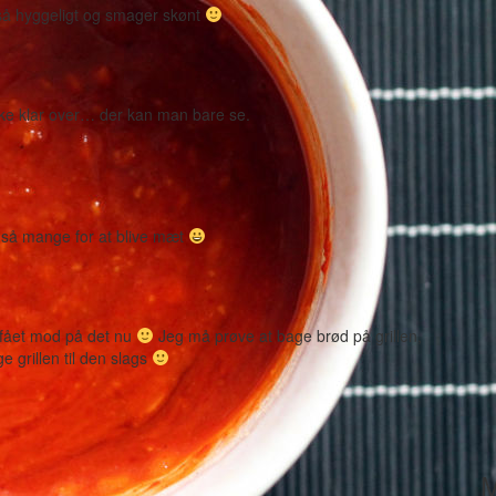
 så hyggeligt og smager skønt
ke klar over… der kan man bare se.
e så mange for at blive mæt
 fået mod på det nu
Jeg må prøve at bage brød på grillen,
uge grillen til den slags
M