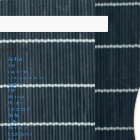
ategorier
Aarhus
and
appetizer
arrangement/event
asiatisk
bær
Barcelona
Belgien
benspænd
Berlin
boller
Bornholm
bradepande