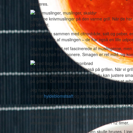
kasseres.
Læg dine knivmuslinger på den varme grill. Når de har 
på bordet.
Servér dem sammen med citronbåde, salt og peber, en 
de hvide dele af muslingen – de har også en lille udp
Jeg var som sagt ret fascinerede af muslingerne, me
uden dog helt at imponere. Smagen er ret mild, og ko
De små citronbrød bagte jeg også på grillen. Når vi grill
anbefale – helt friskbagt brød, hvor du kan justere s
på grillen. Det eneste, du skal huske at gøre, er at æl
Jeg havde dog lidt ekstra tid samme morgen, så jeg æl
en sjat
hyldeblomstsaft
og en lille gnalling gær, blev d
Jeg blandede 1 dl koncentreret hyldeblomstsaft, 3 dl A3
jeg 2 dl sesamfrø, 1 spsk salt, den fintrevne skal fra 1
fuldkornsmel ind i dejen, indtil den var fast men stadig 
viskestykke, og dejen blev sat i køleskabet i 12 timer.
Jeg tog dejen ud 1 time, inden den skulle bruges. Lige i