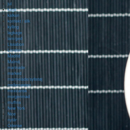
jul
kage
kalkun
konfekt / slik
kylling
lagkage
lam/ged
Lissabon
London
Madrid
Malmö
marinade
marked
marmelade/syltetøj
mellemøsten
mexicansk
morgenmad
muffins
New York
Nice
nytår
Odense