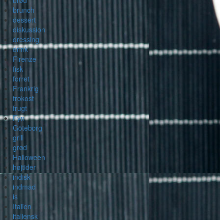
brød
brunch
dessert
diskussion
dressing
drink
Firenze
fisk
forret
Frankrig
frokost
frugt
Fyn
Göteborg
grill
grød
Halloween
højtider
indisk
indmad
is
Italien
italiensk