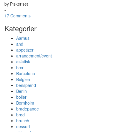
by
Piskeriset
-
17 Comments
Kategorier
Aarhus
and
appetizer
arrangement/event
asiatisk
bær
Barcelona
Belgien
benspænd
Berlin
boller
Bornholm
bradepande
brød
brunch
dessert