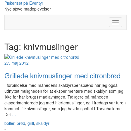
Skip
Piskeriset på Eventyr
to
Nye sjove madoplevelser
content
Toggle
Navigati
Tag:
knivmuslinger
27. maj 2012
Grillede knivmuslinger med citronbrød
I forbindelse med månedens skaldyrsbenspænd har jeg også
udnyttet muligheden for at eksperimentere med skaldyr, som jeg
ikke før har brugt i madlavningen. Tidligere på måneden
eksperimenterede jeg med hjertemuslinger, og i fredags var turen
kommet til knivmuslinger, som jeg havde spottet i Torvehallerne.
Det
…
boller
,
brød
,
grill
,
skaldyr
-