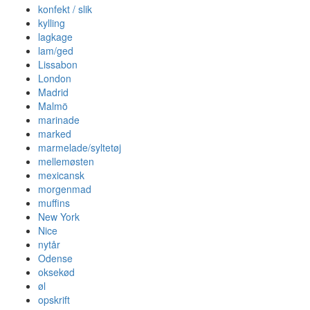
konfekt / slik
kylling
lagkage
lam/ged
Lissabon
London
Madrid
Malmö
marinade
marked
marmelade/syltetøj
mellemøsten
mexicansk
morgenmad
muffins
New York
Nice
nytår
Odense
oksekød
øl
opskrift