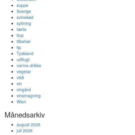
suppe
Sverige
svinekød
syltning
tærte
thai
tilbehør
tip
Tyskland
udflugt
varme drikke
vegetar
vildt
vin
vingård
vinsmagning
Wien
Månedsarkiv
august 2026
juli 2026