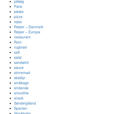
pålæg
Paris
påske
pizza
rejse
Rejser – Danmark
Rejser – Europa
restaurant
Rom
rugbrød
saft
salat
sandwich
sauce
simremad
skaldyr
småkage
småsnak
smoothie
snack
Sønderjylland
Spanien
Stockholm