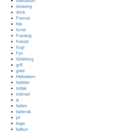
diskussion
dressing
drink
Firenze
fisk
forret
Frankrig
frokost
frugt
Fyn
Göteborg
grill
grød
Halloween
højtider
indisk
indmad
is
Italien
italiensk
jul
kage
kalkun