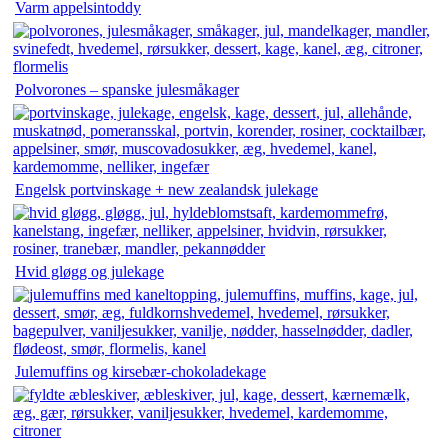
Varm appelsintoddy
Polvorones – spanske julesmåkager
Engelsk portvinskage + new zealandsk julekage
Hvid gløgg og julekage
Julemuffins og kirsebær-chokoladekage