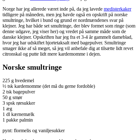
Norge har jeg allerede været inde på, da jeg lavede
medisterkaker
tidligere på måneden, men jeg havde også en opskrift på norske
smultringe, hvilket i bund og grund er nordmændenes svar på
klejner. Jeg har både set smultringe, der blev formet som ringe (som
denne udgave, jeg viser her) og vredet på samme måde som de
danske klejner. Opskriften har jeg fra et 3-4 år gammelt dameblad,
hvor jeg har udskiftet hjortetaksalt med bagepulver. Smultringe
smager ikke af så meget, så jeg vil anbefale dig at tilsætte lidt revet
citronskal og putte lidt mere kardemomme i dejen.
Norske smultringe
225 g hvedemel
½ tsk kardemomme (det må du gerne fordoble)
2 tsk bagepulver
50 g smør
3 spsk rørsukker
1 æg
1 dl kærnemælk
1 pakke palmin
pynt: flormelis og vaniljesukker