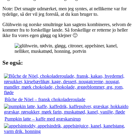
Note: Det smagte udmærket, men jeg syntes, at nellikerne var for
tydelige, så der vil jeg foreslå, at du kun bruger to.
Glühwein og norske smultringe kan sagtens kombineres, selvom de
kommer fra to forskellige lande. Så forskellige er retterne jo heller
ikke fra vores egen gløgg og klejner 🙂
Se også:
Bûche de Nöel – fransk chokoladeroulade
Pumpkin latte – kaffe med græskarsirup