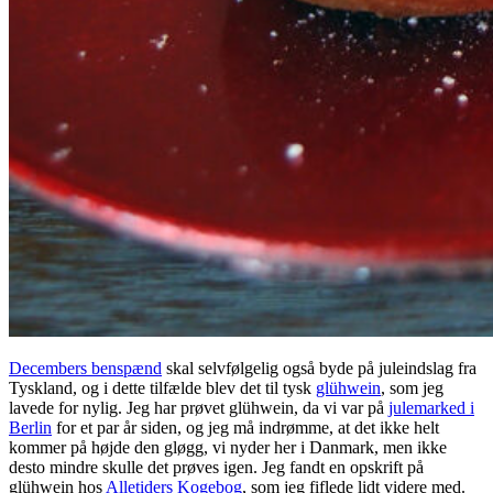
Decembers benspænd
skal selvfølgelig også byde på juleindslag fra
Tyskland, og i dette tilfælde blev det til tysk
glühwein
, som jeg
lavede for nylig. Jeg har prøvet glühwein, da vi var på
julemarked i
Berlin
for et par år siden, og jeg må indrømme, at det ikke helt
kommer på højde den gløgg, vi nyder her i Danmark, men ikke
desto mindre skulle det prøves igen. Jeg fandt en opskrift på
glühwein hos
Alletiders Kogebog
, som jeg fiflede lidt videre med.