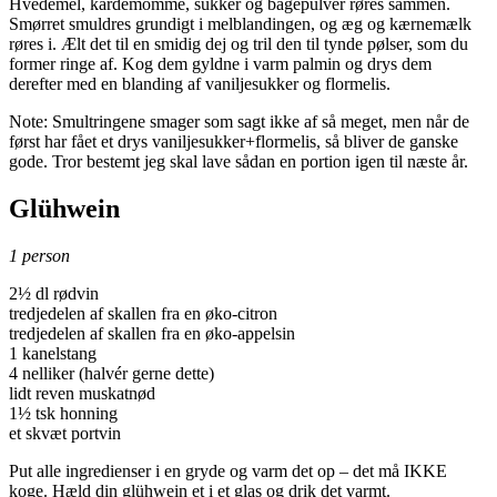
Hvedemel, kardemomme, sukker og bagepulver røres sammen.
Smørret smuldres grundigt i melblandingen, og æg og kærnemælk
røres i. Ælt det til en smidig dej og tril den til tynde pølser, som du
former ringe af. Kog dem gyldne i varm palmin og drys dem
derefter med en blanding af vaniljesukker og flormelis.
Note: Smultringene smager som sagt ikke af så meget, men når de
først har fået et drys vaniljesukker+flormelis, så bliver de ganske
gode. Tror bestemt jeg skal lave sådan en portion igen til næste år.
Glühwein
1 person
2½ dl rødvin
tredjedelen af skallen fra en øko-citron
tredjedelen af skallen fra en øko-appelsin
1 kanelstang
4 nelliker (halvér gerne dette)
lidt reven muskatnød
1½ tsk honning
et skvæt portvin
Put alle ingredienser i en gryde og varm det op – det må IKKE
koge. Hæld din glühwein et i et glas og drik det varmt.