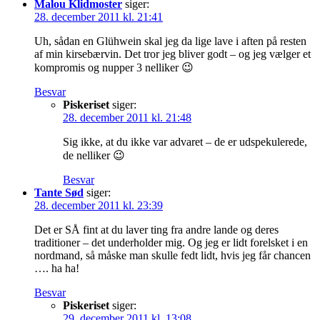
Malou Klidmoster
siger:
28. december 2011 kl. 21:41
Uh, sådan en Glühwein skal jeg da lige lave i aften på resten
af min kirsebærvin. Det tror jeg bliver godt – og jeg vælger et
kompromis og nupper 3 nelliker 😉
Besvar
Piskeriset
siger:
28. december 2011 kl. 21:48
Sig ikke, at du ikke var advaret – de er udspekulerede,
de nelliker 😉
Besvar
Tante Sød
siger:
28. december 2011 kl. 23:39
Det er SÅ fint at du laver ting fra andre lande og deres
traditioner – det underholder mig. Og jeg er lidt forelsket i en
nordmand, så måske man skulle fedt lidt, hvis jeg får chancen
…. ha ha!
Besvar
Piskeriset
siger:
29. december 2011 kl. 13:08