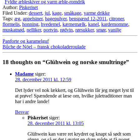
Fyldte æbleskiver og varm æble-romdrik
Author:
Piskeriset
Filed Under:
dessert
,
jul
,
kage
,
småkage
,
varme drikke
Tags:
æg
,
appelsiner
,
bagepulver
,
benspænd 12-2011
,
citroner
,
flormelis
,
honning
,
hvedemel
,
kærnemælk
,
kanel
,
kardemomme
,
muskatnød
,
nelliker
,
portvin
,
rødvin
,
rørsukker
,
smør
,
vanilje
Panforte og karamelguf
Bûche de Nöel – fransk chokoladeroulade
18 thoughts on “Glühwein og norske smultringe”
Madame
siger:
28. december 2011 kl. 12:59
Det lyder vel nok lækkert, og Glühwein får jeg meget lyst til
at prøve! Spændende at læse om, hvilke juletraditioner man
har i andre lande!
Besvar
Piskeriset
siger:
28. december 2011 kl. 13:05
Glühwein kan være ret krydret og knapt så sødt som
gløgg, og så er det i øvrigt en skøn måde at få noget