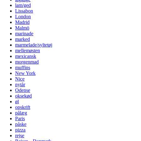
lam/ged
Lissabon
London
Madrid
Malmö
marinade
marked
marmelade/syltetøj
mellemøsten
mexicansk
morgenmad
muffins
New York
Nice
nytår
Odense
oksekød
øl
opskrift
pålæg
Paris
påske
pizza
rejse