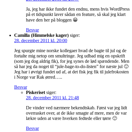
Ja, jeg har ikke fundet den endnu, mens hvis WordPress
på et tidspunkt laver sådan en feature, så skal jeg klart
have den her på bloggen 😀
Besvar
Camilla (Himmelske kager)
siger:
28. december 2011 kl. 20:00
Jeg spurgte mine norske kollegaer hvad de bagte til jul og de
fortalte mig netop om smultringe. Jeg udbad mig en opskrift
(som jeg dog aldrig fik), for jeg synes de lød spændende. Men
så har jeg da noget til “jule-bage-to-do-listen” for næste jul 🙂
Jeg har i øvrigt fundet ud af, at det fisk jeg fik til julefrokosten
i Norge var Rak ørred…..
Besvar
Piskeriset
siger:
28. december 2011 kl. 21:48
De vinder ved nærmere bekendtskab. Først var jeg lidt
overrasket over, at de ikke smagte af mere, men de var
lækre uden at være hverken fedtede eller tørre 🙂
Besvar