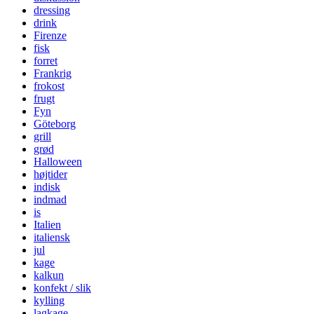
dressing
drink
Firenze
fisk
forret
Frankrig
frokost
frugt
Fyn
Göteborg
grill
grød
Halloween
højtider
indisk
indmad
is
Italien
italiensk
jul
kage
kalkun
konfekt / slik
kylling
lagkage