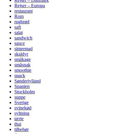
Rejser – Danmark
Rejser – Europa
restaurant
Rom
rugbrød
saft
salat
sandwich
sauce
simremad
skaldyr
småkage
småsnak
smoothie
snack
Sønderjylland
Spanien
Stockholm
suppe
Sverige
svinekød
syltning
tærte
thai
tilbehør