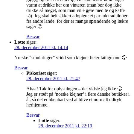
varmt at drikke her om vinteren (man bør dog ikke
drikke så meget, som man ville gøre med te og kaffe
;-)). Jeg skal helt sikkert adoptere et par juletraditioner
fra andre lande, for der er mange spændende og lækre
sager 🙂
Besvar
Lotte
siger:
28. december 2011 kl. 14:14
Norske “smultringer” vridd som klejner heter fattigmann 🙂
Besvar
Piskeriset
siger:
28. december 2011 kl. 21:47
Ahaa! Tak for oplysningen – det vidste jeg ikke 🙂
Jeg er stødt på ‘norske klejner’ i flere danske butikker i
år, så det er åbenbart ved at blive et normalt udtryk
herhjemme.
Besvar
Lotte
siger:
28. december 2011 kl. 22:19