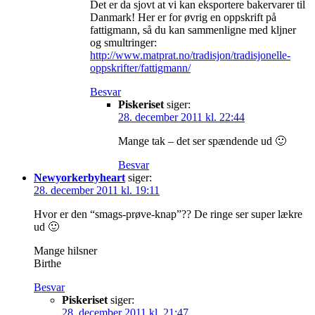
Det er da sjovt at vi kan eksportere bakervarer til
Danmark! Her er for øvrig en oppskrift på
fattigmann, så du kan sammenligne med kljner
og smultringer:
http://www.matprat.no/tradisjon/tradisjonelle-
oppskrifter/fattigmann/
Besvar
Piskeriset
siger:
28. december 2011 kl. 22:44
Mange tak – det ser spændende ud 🙂
Besvar
Newyorkerbyheart
siger:
28. december 2011 kl. 19:11
Hvor er den “smags-prøve-knap”?? De ringe ser super lækre
ud 🙂
Mange hilsner
Birthe
Besvar
Piskeriset
siger:
28. december 2011 kl. 21:47