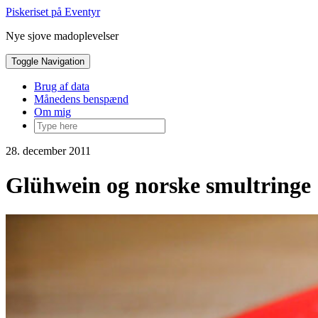
Skip
Piskeriset på Eventyr
to
Nye sjove madoplevelser
content
Toggle Navigation
Brug af data
Månedens benspænd
Om mig
28. december 2011
Glühwein og norske smultringe