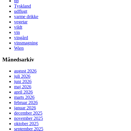
tip
Tyskland
udflugt
varme drikke
vegetar
vildt
vin
vingård
vinsmagning
Wien
Månedsarkiv
august 2026
juli 2026
juni 2026
maj 2026
april 2026
marts 2026
februar 2026
januar 2026
december 2025
november 2025
oktober 2025
september 2025