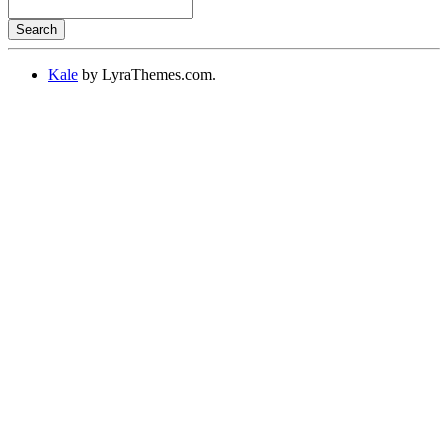
Search
Searching
is
Kale
by LyraThemes.com.
in
progress