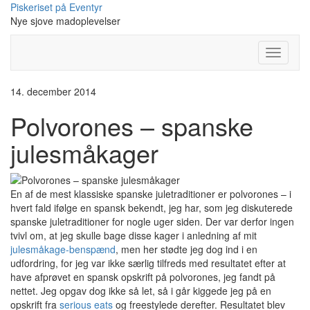
Skip
Piskeriset på Eventyr
to
Nye sjove madoplevelser
content
Toggle
Navigati
14. december 2014
Polvorones – spanske
julesmåkager
En af de mest klassiske spanske juletraditioner er polvorones – i
hvert fald ifølge en spansk bekendt, jeg har, som jeg diskuterede
spanske juletraditioner for nogle uger siden. Der var derfor ingen
tvivl om, at jeg skulle bage disse kager i anledning af mit
julesmåkage-benspænd
, men her stødte jeg dog ind i en
udfordring, for jeg var ikke særlig tilfreds med resultatet efter at
have afprøvet en spansk opskrift på polvorones, jeg fandt på
nettet. Jeg opgav dog ikke så let, så i går kiggede jeg på en
opskrift fra
serious eats
og freestylede derefter. Resultatet blev