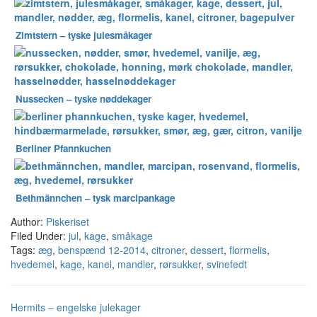
Zimtstern – tyske julesmåkager
Nussecken – tyske nøddekager
Berliner Pfannkuchen
Bethmännchen – tysk marcipankage
Author:
Piskeriset
Filed Under:
jul
,
kage
,
småkage
Tags:
æg
,
benspænd 12-2014
,
citroner
,
dessert
,
flormelis
,
hvedemel
,
kage
,
kanel
,
mandler
,
rørsukker
,
svinefedt
Hermits – engelske julekager