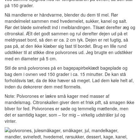
på 150 grader.
Nå mandlerne er håndvarme, blender du dem til mel. Rør
mandelmelet sammen med hvedemelet, sukker, kanel og salt.
Rør det bløde svinefedt ind i melblandingen. Tilsæt derefter æg og
citronskal. Ælt det godt sammen og rul derefter dejen ud på et
meldrysset bord, så den er ca. 2 cm tyk. Dejen er ret fugtig, så
pas på, at den ikke klæber sig fast til bordet. Brug en lille rund
udstikker til at stikke dine polvorones ud. Jeg brugte en udstikker
med en diameter på 5 cm.
Stil de små polvorones på en bagepapirbeklædt bageplade og
bag dem i ovnen ved 150 grader i ca. 15 minutter. De kan stå
forholdsvis tæt, da de ikke hæver så meget. Lad dem køle helt af,
inden du dekorerer dem med flormelis.
Note: Polvorones er lækre små kager med masser af
mandelsmag. Citronskallen giver dem et frisk pift, så smagen ikke
bliver for fed. Polvorones er søde og temmelig mættende, men
det er samtidig kager, som – for mig – virkelig udstråler jul og
vinter.