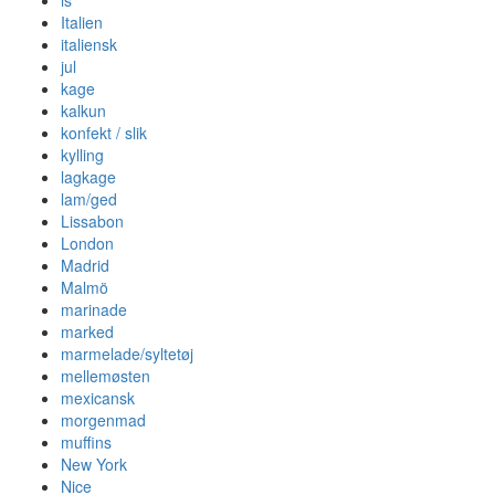
is
Italien
italiensk
jul
kage
kalkun
konfekt / slik
kylling
lagkage
lam/ged
Lissabon
London
Madrid
Malmö
marinade
marked
marmelade/syltetøj
mellemøsten
mexicansk
morgenmad
muffins
New York
Nice