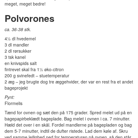
meget, meget bedre!
Polvorones
ca. 36-38 stk.
4½ dl hvedemel
3 dl mandler
2 dl rørsukker
3 tsk kanel
en knivspids salt
fintrevet skal fra 1½ øko-citron
200 g svinefedt – stuetemperatur
2 æg – jeg brugte dog tre æggehvider, der var en rest fra et andet
bageprojekt
Pynt:
Flormelis
Tænd for ovnen og sæt den på 175 grader. Spred melet ud på en
bagepapirbeklædt bageplade. Bag melet i ovnen i ca. 7 minutter.
Hæld det over i en skål. Fordel mandlerne på bagepladen og bag
dem 5-7 minutter, indtil de dufter ristede. Lad dem køle af. Skru
ved samme lejlighed ned for temperaturen på ovnen, så den står