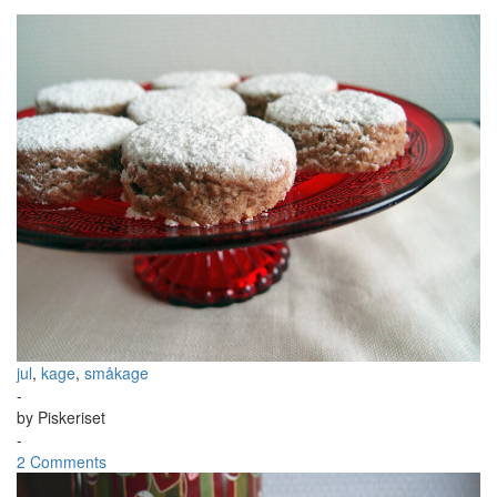
jul
,
kage
,
småkage
-
by
Piskeriset
-
2 Comments