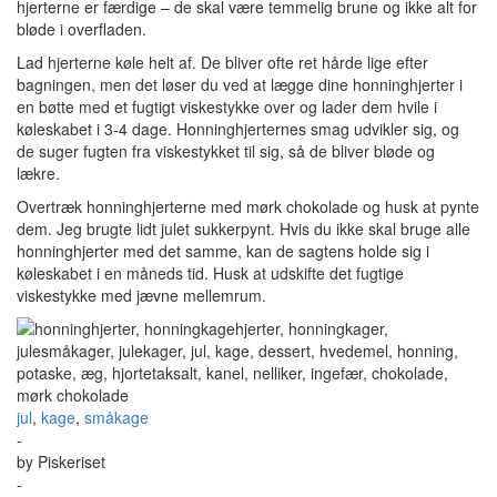
hjerterne er færdige – de skal være temmelig brune og ikke alt for
bløde i overfladen.
Lad hjerterne køle helt af. De bliver ofte ret hårde lige efter
bagningen, men det løser du ved at lægge dine honninghjerter i
en bøtte med et fugtigt viskestykke over og lader dem hvile i
køleskabet i 3-4 dage. Honninghjerternes smag udvikler sig, og
de suger fugten fra viskestykket til sig, så de bliver bløde og
lækre.
Overtræk honninghjerterne med mørk chokolade og husk at pynte
dem. Jeg brugte lidt julet sukkerpynt. Hvis du ikke skal bruge alle
honninghjerter med det samme, kan de sagtens holde sig i
køleskabet i en måneds tid. Husk at udskifte det fugtige
viskestykke med jævne mellemrum.
jul
,
kage
,
småkage
-
by
Piskeriset
-