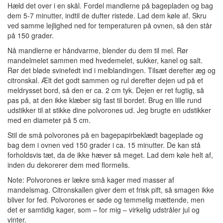
Hæld det over i en skål. Fordel mandlerne på bagepladen og bag
dem 5-7 minutter, indtil de dufter ristede. Lad dem køle af. Skru
ved samme lejlighed ned for temperaturen på ovnen, så den står
på 150 grader.
Nå mandlerne er håndvarme, blender du dem til mel. Rør
mandelmelet sammen med hvedemelet, sukker, kanel og salt.
Rør det bløde svinefedt ind i melblandingen. Tilsæt derefter æg og
citronskal. Ælt det godt sammen og rul derefter dejen ud på et
meldrysset bord, så den er ca. 2 cm tyk. Dejen er ret fugtig, så
pas på, at den ikke klæber sig fast til bordet. Brug en lille rund
udstikker til at stikke dine polvorones ud. Jeg brugte en udstikker
med en diameter på 5 cm.
Stil de små polvorones på en bagepapirbeklædt bageplade og
bag dem i ovnen ved 150 grader i ca. 15 minutter. De kan stå
forholdsvis tæt, da de ikke hæver så meget. Lad dem køle helt af,
inden du dekorerer dem med flormelis.
Note: Polvorones er lækre små kager med masser af
mandelsmag. Citronskallen giver dem et frisk pift, så smagen ikke
bliver for fed. Polvorones er søde og temmelig mættende, men
det er samtidig kager, som – for mig – virkelig udstråler jul og
vinter.