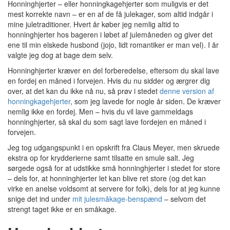
Honninghjerter – eller honningkagehjerter som muligvis er det
mest korrekte navn – er en af de få julekager, som altid indgår i
mine juletraditioner. Hvert år køber jeg nemlig altid to
honninghjerter hos bageren i løbet af julemåneden og giver det
ene til min elskede husbond (jojo, lidt romantiker er man vel). I år
valgte jeg dog at bage dem selv.
Honninghjerter kræver en del forberedelse, eftersom du skal lave
en fordej en måned i forvejen. Hvis du nu sidder og ærgrer dig
over, at det kan du ikke nå nu, så prøv i stedet
denne version af
honningkagehjerter
, som jeg lavede for nogle år siden. De kræver
nemlig ikke en fordej. Men – hvis du vil lave gammeldags
honninghjerter, så skal du som sagt lave fordejen en måned i
forvejen.
Jeg tog udgangspunkt i en opskrift fra Claus Meyer, men skruede
ekstra op for krydderierne samt tilsatte en smule salt. Jeg
sørgede også for at udstikke små honninghjerter i stedet for store
– dels for, at honninghjerter let kan blive ret store (og det kan
virke en anelse voldsomt at servere for folk), dels for at jeg kunne
snige det ind under
mit julesmåkage-benspænd
– selvom det
strengt taget ikke er en småkage.