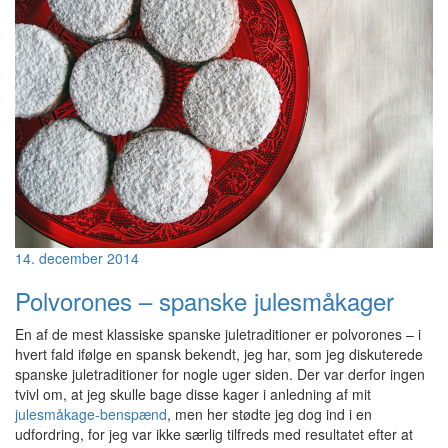
14. december 2014
Polvorones – spanske julesmåkager
En af de mest klassiske spanske juletraditioner er polvorones – i
hvert fald ifølge en spansk bekendt, jeg har, som jeg diskuterede
spanske juletraditioner for nogle uger siden. Der var derfor ingen
tvivl om, at jeg skulle bage disse kager i anledning af mit
julesmåkage-benspænd
, men her stødte jeg dog ind i en
udfordring, for jeg var ikke særlig tilfreds med resultatet efter at