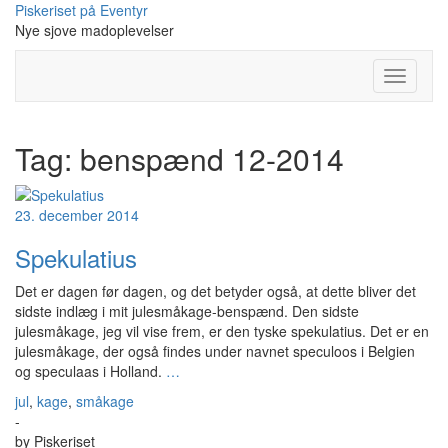
Skip
Piskeriset på Eventyr
to
Nye sjove madoplevelser
content
Toggle
Navigati
Tag:
benspænd 12-2014
23. december 2014
Spekulatius
Det er dagen før dagen, og det betyder også, at dette bliver det
sidste indlæg i mit julesmåkage-benspænd. Den sidste
julesmåkage, jeg vil vise frem, er den tyske spekulatius. Det er en
julesmåkage, der også findes under navnet speculoos i Belgien
og speculaas i Holland.
…
jul
,
kage
,
småkage
-
by
Piskeriset