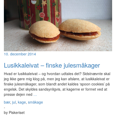
10. december 2014
Lusikkaleivat – finske julesmåkager
Hvad er lusikkaleivat – og hvordan udtales det? Sidstnævnte skal
jeg ikke gøre mig klog på, men jeg kan afsløre, at lusikkaleivat er
finske julesmåkager, som blandt andet kaldes ‘spoon cookies’ på
engelsk. Det skyldes sandsynligvis, at kagerne er formet ved at
presse dejen ned
…
bær
,
jul
,
kage
,
småkage
-
by
Piskeriset