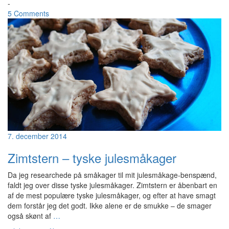
-
5 Comments
7. december 2014
Zimtstern – tyske julesmåkager
Da jeg researchede på småkager til mit julesmåkage-benspænd,
faldt jeg over disse tyske julesmåkager. Zimtstern er åbenbart en
af de mest populære tyske julesmåkager, og efter at have smagt
dem forstår jeg det godt. Ikke alene er de smukke – de smager
også skønt af
…