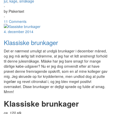
jul
,
kage
,
småkage
-
by
Piskeriset
-
11 Comments
4. december 2014
Klassiske brunkager
Det er nærmest umuligt at undgå brunkager i december måned,
og jeg må ærlig talt indrømme, at jeg har et lidt anstrengt forhold
til denne julesmåkage. Måske har jeg bare smagt for mange
dårlige købe-udgaver? Nu er jeg dog omvendt efter at have
prøvet denne fremragende opskrift, som en af mine kolleger gav
mig. Jeg skruede op for krydderierne, men undlod dog at putte
ingefær og revet citronskal i, og jeg blev meget positivt
overrasket. Disse brunkager er dejligt sprøde og fulde af smag.
Mmm!
Klassiske brunkager
ca. 120 stk.