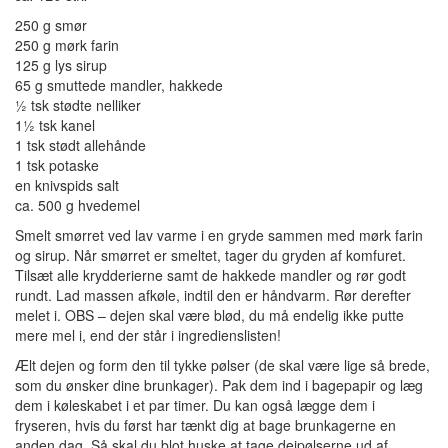
250 g smør
250 g mørk farin
125 g lys sirup
65 g smuttede mandler, hakkede
½ tsk stødte nelliker
1½ tsk kanel
1 tsk stødt allehånde
1 tsk potaske
en knivspids salt
ca. 500 g hvedemel
Smelt smørret ved lav varme i en gryde sammen med mørk farin
og sirup. Når smørret er smeltet, tager du gryden af komfuret.
Tilsæt alle krydderierne samt de hakkede mandler og rør godt
rundt. Lad massen afkøle, indtil den er håndvarm. Rør derefter
melet i. OBS – dejen skal være blød, du må endelig ikke putte
mere mel i, end der står i ingredienslisten!
Ælt dejen og form den til tykke pølser (de skal være lige så brede,
som du ønsker dine brunkager). Pak dem ind i bagepapir og læg
dem i køleskabet i et par timer. Du kan også lægge dem i
fryseren, hvis du først har tænkt dig at bage brunkagerne en
anden dag. Så skal du blot huske at tage dejpølserne ud af