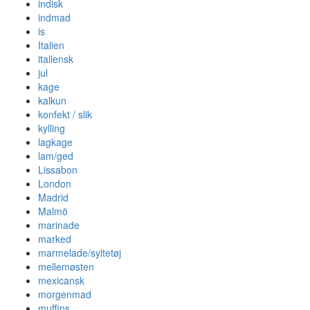
indisk
indmad
is
Italien
italiensk
jul
kage
kalkun
konfekt / slik
kylling
lagkage
lam/ged
Lissabon
London
Madrid
Malmö
marinade
marked
marmelade/syltetøj
mellemøsten
mexicansk
morgenmad
muffins