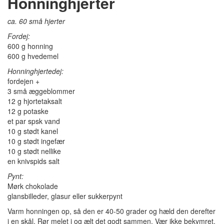
Honninghjerter
ca. 60 små hjerter
Fordej:
600 g honning
600 g hvedemel
Honninghjertedej:
fordejen +
3 små æggeblommer
12 g hjortetaksalt
12 g potaske
et par spsk vand
10 g stødt kanel
10 g stødt ingefær
10 g stødt nellike
en knivspids salt
Pynt:
Mørk chokolade
glansbilleder, glasur eller sukkerpynt
Varm honningen op, så den er 40-50 grader og hæld den derefter
i en skål. Rør melet i og ælt det godt sammen. Vær ikke bekymret,