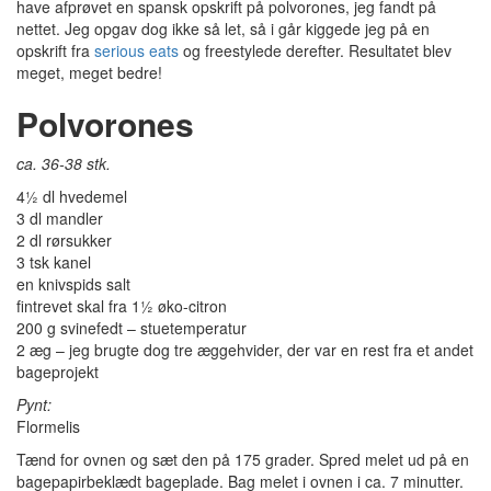
have afprøvet en spansk opskrift på polvorones, jeg fandt på
nettet. Jeg opgav dog ikke så let, så i går kiggede jeg på en
opskrift fra
serious eats
og freestylede derefter. Resultatet blev
meget, meget bedre!
Polvorones
ca. 36-38 stk.
4½ dl hvedemel
3 dl mandler
2 dl rørsukker
3 tsk kanel
en knivspids salt
fintrevet skal fra 1½ øko-citron
200 g svinefedt – stuetemperatur
2 æg – jeg brugte dog tre æggehvider, der var en rest fra et andet
bageprojekt
Pynt:
Flormelis
Tænd for ovnen og sæt den på 175 grader. Spred melet ud på en
bagepapirbeklædt bageplade. Bag melet i ovnen i ca. 7 minutter.