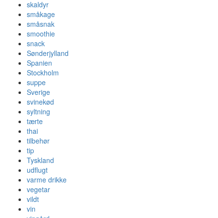
skaldyr
småkage
småsnak
smoothie
snack
Sønderjylland
Spanien
Stockholm
suppe
Sverige
svinekød
syltning
tærte
thai
tilbehør
tip
Tyskland
udflugt
varme drikke
vegetar
vildt
vin