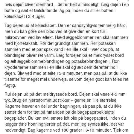
hvis dejen bliver stenhård – det er helt almindeligt. Læg dejen i en
bøtte og sæt et tætsluttende låg på, inden du stiller bøtten i
køleskabet i 3-4 uger.
Tag dejen ud af køleskabet. Den er sandsynligvis temmelig hård,
men du kan gøre den blød ved at give den en kort tur i
mikroovnen ved lav effekt. Hæld æggeblommer i en skål sammen
med hjortetaksalt. Rør det grundigt sammen. Rør potasken
sammen med et par spsk vand i en lille skål – vær obs på, at
blandingen bliver ret varm. Læg fordejen på et meldrysset bord
og ælt æggeblommeblandingen og potaskeblandingen i. Rør
krydderierne sammen i en lille skål og ælt dem derefter ind i
dejen. Bliv ved med at ælte i 5-8 minutter, men pas på, at du ikke
tilsætter for meget mel undervejs, selvom dejen godt kan føles ret
fugtig.
Rul dejen ud på det meldryssede bord. Dejen skal være 4-5 mm
tyk. Brug en hjerteformet udstikker – gerne en lille størrelse.
Kagerne hæver en del under bagningen, så pas på, at du ikke
sætter dem for tæt på hinanden på de bagepapirbeklædte
bageplader. Du kan evt. smøre lidt olie på bagepapiret, inden du
lægger dine honninghjerter på det, men jeg syntes ikke, det var
nødvendigt. Bag kagerne ved 180 grader i 6-10 minutter. Tjek om