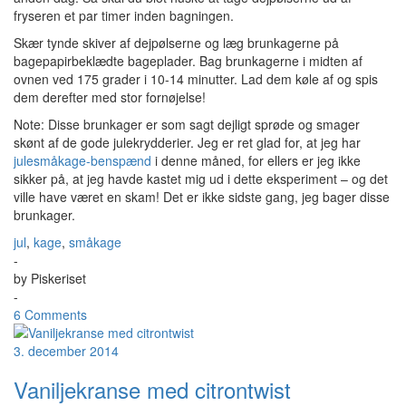
fryseren et par timer inden bagningen.
Skær tynde skiver af dejpølserne og læg brunkagerne på
bagepapirbeklædte bageplader. Bag brunkagerne i midten af
ovnen ved 175 grader i 10-14 minutter. Lad dem køle af og spis
dem derefter med stor fornøjelse!
Note: Disse brunkager er som sagt dejligt sprøde og smager
skønt af de gode julekrydderier. Jeg er ret glad for, at jeg har
julesmåkage-benspænd
i denne måned, for ellers er jeg ikke
sikker på, at jeg havde kastet mig ud i dette eksperiment – og det
ville have været en skam! Det er ikke sidste gang, jeg bager disse
brunkager.
jul
,
kage
,
småkage
-
by
Piskeriset
-
6 Comments
3. december 2014
Vaniljekranse med citrontwist