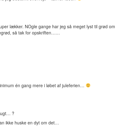
super lækker. NOgle gange har jeg så meget lyst til grød om
egrød, så tak for opskriften……
 minimum én gang mere i løbet af juleferien…
brugt… ?
kan ikke huske en dyt om det…