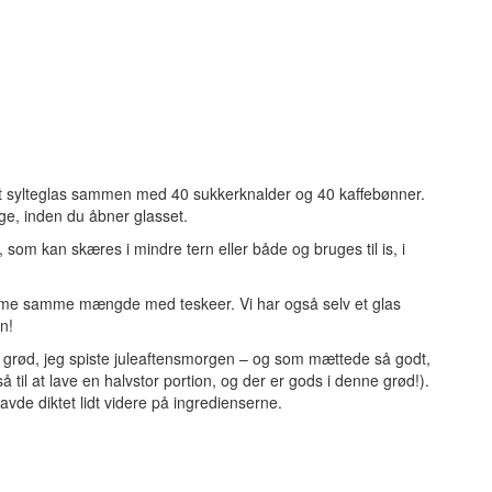
et sylteglas sammen med 40 sukkerknalder og 40 kaffebønner.
ge, inden du åbner glasset.
om kan skæres i mindre tern eller både og bruges til is, i
ramme samme mængde med teskeer. Vi har også selv et glas
n!
en grød, jeg spiste juleaftensmorgen – og som mættede så godt,
 til at lave en halvstor portion, og der er gods i denne grød!).
de diktet lidt videre på ingredienserne.