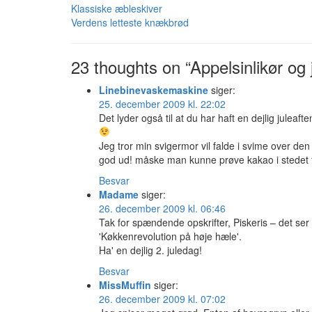
Klassiske æbleskiver
Verdens letteste knækbrød
23 thoughts on “Appelsinlikør og 
Linebinevaskemaskine
siger:
25. december 2009 kl. 22:02
Det lyder også til at du har haft en dejlig juleaft
Jeg tror min svigermor vil falde i svime over den
god ud! måske man kunne prøve kakao i stedet 
Besvar
Madame
siger:
26. december 2009 kl. 06:46
Tak for spændende opskrifter, Piskeris – det se
'Køkkenrevolution på høje hæle'.
Ha' en dejlig 2. juledag!
Besvar
MissMuffin
siger:
26. december 2009 kl. 07:02