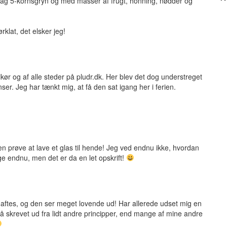
r ag 5-kornsgryn og med masser af frugt, honning, nødder og
klat, det elsker jeg!
ikør og af alle steder på pludr.dk. Her blev det dog understreget
ser. Jeg har tænkt mig, at få den sat igang her i ferien.
n prøve at lave et glas til hende! Jeg ved endnu ikke, hvordan
e endnu, men det er da en let opskrift!
 aftes, og den ser meget lovende ud! Har allerede udset mig en
å skrevet ud fra lidt andre principper, end mange af mine andre