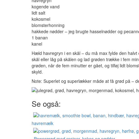
havregryn
kogende vand
lidt salt
kokosmel
blomsterhonning
hakkede nødder – jeg brugte hasselnødder og pecan
1 banan
kanel
Hæld havregryn i en skål – du må max fylde den halvt o
skål eller låg på skålen og lad grøden trække i fem mi
grøden, når de fem minutter er gået, og tilføj lidt blo
skyld.
Note: Superlet og superlækker måde at få grød på – de
Se også:
havremælk
Powergrød med rosiner, kokos og nødder