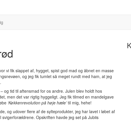
ig
K
rød
vor vi fik slappet af, hygget, spist god mad og åbnet en masse
ngsnevøen, og jeg fik tumlet så meget rundt med ham, at jeg
.
 og tid til aftensmad for os andre. Julen blev holdt hos
et, men det var rigtig hyggeligt. Jeg fik tilmed en mandelgave
købe
‘Køkkenrevolution på høje hæle’
til mig, hehe!
e, og udover flere af de sylteprodukter, jeg har lavet i løbet af
 svigerforældrene. Opskriften havde jeg set på Jubiis