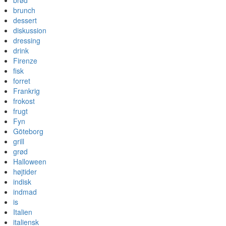
brød
brunch
dessert
diskussion
dressing
drink
Firenze
fisk
forret
Frankrig
frokost
frugt
Fyn
Göteborg
grill
grød
Halloween
højtider
indisk
indmad
is
Italien
italiensk