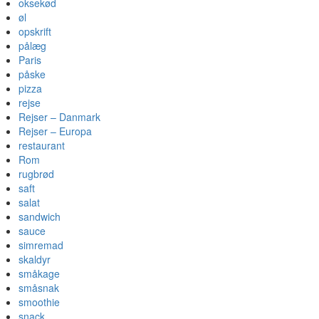
oksekød
øl
opskrift
pålæg
Paris
påske
pizza
rejse
Rejser – Danmark
Rejser – Europa
restaurant
Rom
rugbrød
saft
salat
sandwich
sauce
simremad
skaldyr
småkage
småsnak
smoothie
snack