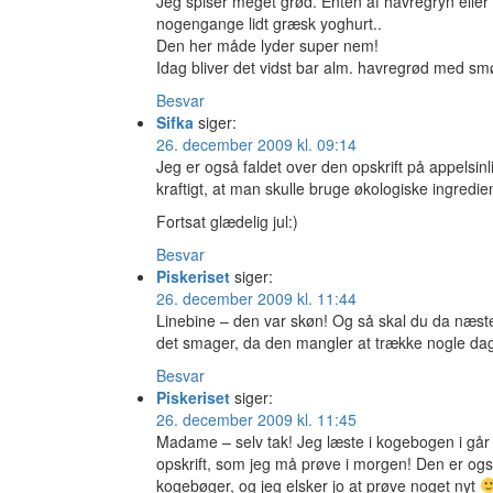
Jeg spiser meget grød. Enten af havregryn elle
nogengange lidt græsk yoghurt..
Den her måde lyder super nem!
Idag bliver det vidst bar alm. havregrød med smør
Besvar
Sifka
siger:
26. december 2009 kl. 09:14
Jeg er også faldet over den opskrift på appelsinl
kraftigt, at man skulle bruge økologiske ingredien
Fortsat glædelig jul:)
Besvar
Piskeriset
siger:
26. december 2009 kl. 11:44
Linebine – den var skøn! Og så skal du da næste
det smager, da den mangler at trække nogle dag
Besvar
Piskeriset
siger:
26. december 2009 kl. 11:45
Madame – selv tak! Jeg læste i kogebogen i går
opskrift, som jeg må prøve i morgen! Den er ogs
kogebøger, og jeg elsker jo at prøve noget nyt