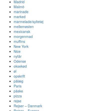
Madrid
Malmö
marinade
marked
marmelade/syltetøj
mellemøsten
mexicansk
morgenmad
muffins
New York
Nice
nytår
Odense
oksekød
øl
opskrift
pålæg
Paris
påske
pizza
rejse
Rejser – Danmark
Rejser – Europa