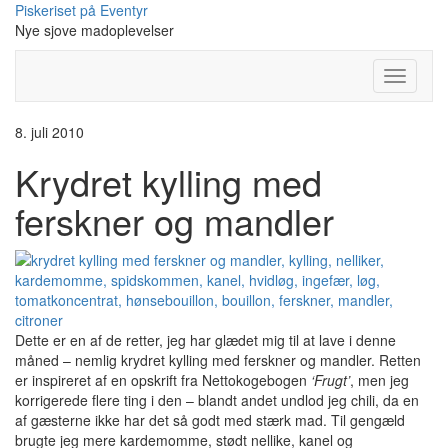
Skip
Piskeriset på Eventyr
to
Nye sjove madoplevelser
content
Toggle
Navigati
8. juli 2010
Krydret kylling med
ferskner og mandler
Dette er en af de retter, jeg har glædet mig til at lave i denne
måned – nemlig krydret kylling med ferskner og mandler. Retten
er inspireret af en opskrift fra Nettokogebogen
‘Frugt’
, men jeg
korrigerede flere ting i den – blandt andet undlod jeg chili, da en
af gæsterne ikke har det så godt med stærk mad. Til gengæld
brugte jeg mere kardemomme, stødt nellike, kanel og