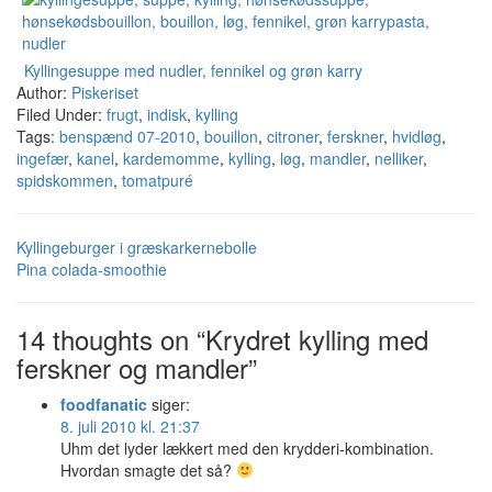
Kyllingesuppe med nudler, fennikel og grøn karry
Author:
Piskeriset
Filed Under:
frugt
,
indisk
,
kylling
Tags:
benspænd 07-2010
,
bouillon
,
citroner
,
ferskner
,
hvidløg
,
ingefær
,
kanel
,
kardemomme
,
kylling
,
løg
,
mandler
,
nelliker
,
spidskommen
,
tomatpuré
Kyllingeburger i græskarkernebolle
Pina colada-smoothie
14 thoughts on “Krydret kylling med
ferskner og mandler”
foodfanatic
siger:
8. juli 2010 kl. 21:37
Uhm det lyder lækkert med den krydderi-kombination.
Hvordan smagte det så?