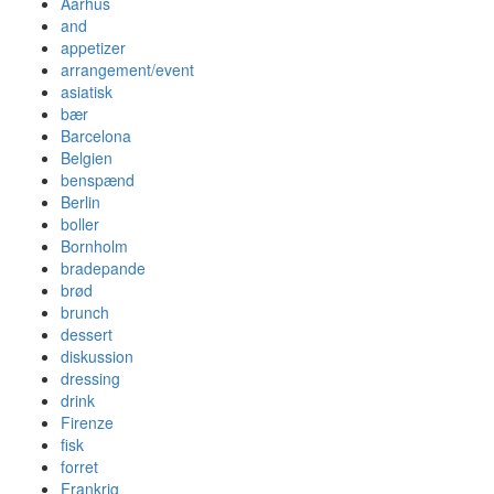
Aarhus
and
appetizer
arrangement/event
asiatisk
bær
Barcelona
Belgien
benspænd
Berlin
boller
Bornholm
bradepande
brød
brunch
dessert
diskussion
dressing
drink
Firenze
fisk
forret
Frankrig