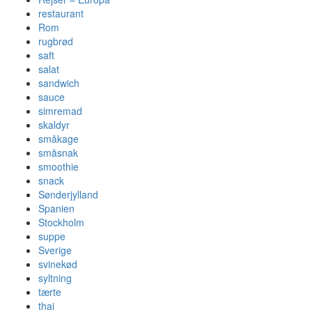
restaurant
Rom
rugbrød
saft
salat
sandwich
sauce
simremad
skaldyr
småkage
småsnak
smoothie
snack
Sønderjylland
Spanien
Stockholm
suppe
Sverige
svinekød
syltning
tærte
thai