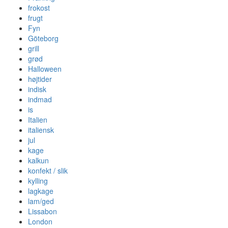
frokost
frugt
Fyn
Göteborg
grill
grød
Halloween
højtider
indisk
indmad
is
Italien
italiensk
jul
kage
kalkun
konfekt / slik
kylling
lagkage
lam/ged
Lissabon
London