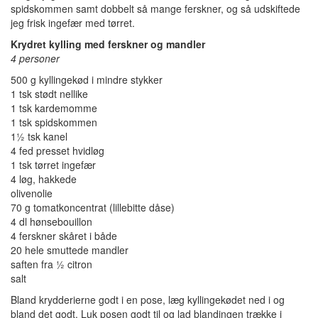
spidskommen samt dobbelt så mange ferskner, og så udskiftede
jeg frisk ingefær med tørret.
Krydret kylling med ferskner og mandler
4 personer
500 g kyllingekød i mindre stykker
1 tsk stødt nellike
1 tsk kardemomme
1 tsk spidskommen
1½ tsk kanel
4 fed presset hvidløg
1 tsk tørret ingefær
4 løg, hakkede
olivenolie
70 g tomatkoncentrat (lillebitte dåse)
4 dl hønsebouillon
4 ferskner skåret i både
20 hele smuttede mandler
saften fra ½ citron
salt
Bland krydderierne godt i en pose, læg kyllingekødet ned i og
bland det godt. Luk posen godt til og lad blandingen trække i