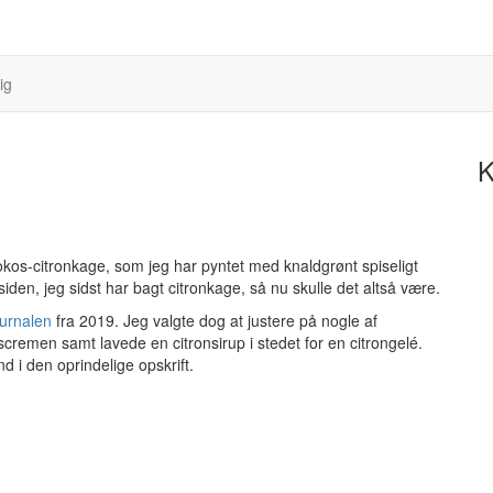
ig
K
okos-citronkage, som jeg har pyntet med knaldgrønt spiseligt
siden, jeg sidst har bagt citronkage, så nu skulle det altså være.
ournalen
fra 2019. Jeg valgte dog at justere på nogle af
cremen samt lavede en citronsirup i stedet for en citrongelé.
 i den oprindelige opskrift.