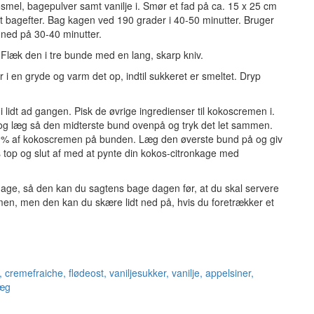
mel, bagepulver samt vanilje i. Smør et fad på ca. 15 x 25 cm
det bagefter. Bag kagen ved 190 grader i 40-50 minutter. Bruger
 ned på 30-40 minutter.
. Flæk den i tre bunde med en lang, skarp kniv.
 i en gryde og varm det op, indtil sukkeret er smeltet. Dryp
n i lidt ad gangen. Pisk de øvrige ingredienser til kokoscremen i.
g læg så den midterste bund ovenpå og tryk det let sammen.
 40% af kokoscremen på bunden. Læg den øverste bund på og giv
 top og slut af med at pynte din kokos-citronkage med
 dage, så den kan du sagtens bage dagen før, at du skal servere
en, men den kan du skære lidt ned på, hvis du foretrækker et