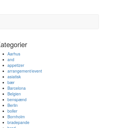
ategorier
Aarhus
and
appetizer
arrangement/event
asiatisk
bær
Barcelona
Belgien
benspænd
Berlin
boller
Bornholm
bradepande