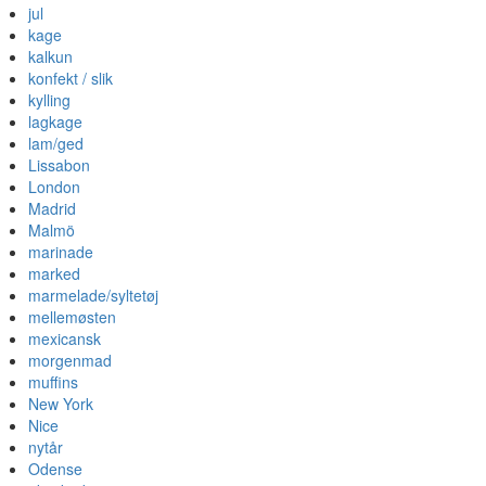
jul
kage
kalkun
konfekt / slik
kylling
lagkage
lam/ged
Lissabon
London
Madrid
Malmö
marinade
marked
marmelade/syltetøj
mellemøsten
mexicansk
morgenmad
muffins
New York
Nice
nytår
Odense