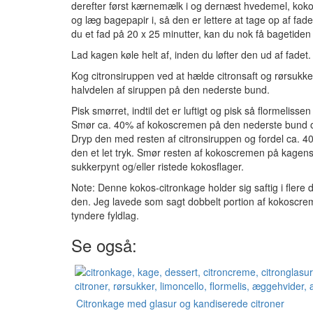
derefter først kærnemælk i og dernæst hvedemel, kokos
og læg bagepapir i, så den er lettere at tage op af fa
du et fad på 20 x 25 minutter, kan du nok få bagetiden
Lad kagen køle helt af, inden du løfter den ud af fadet
Kog citronsiruppen ved at hælde citronsaft og rørsukker
halvdelen af siruppen på den nederste bund.
Pisk smørret, indtil det er luftigt og pisk så flormelisse
Smør ca. 40% af kokoscremen på den nederste bund o
Dryp den med resten af citronsiruppen og fordel ca.
den et let tryk. Smør resten af kokoscremen på kagens
sukkerpynt og/eller ristede kokosflager.
Note: Denne kokos-citronkage holder sig saftig i flere
den. Jeg lavede som sagt dobbelt portion af kokoscrem
tyndere fyldlag.
Se også:
Citronkage med glasur og kandiserede citroner