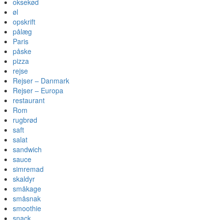
oksekød
øl
opskrift
pålæg
Paris
påske
pizza
rejse
Rejser – Danmark
Rejser – Europa
restaurant
Rom
rugbrød
saft
salat
sandwich
sauce
simremad
skaldyr
småkage
småsnak
smoothie
snack