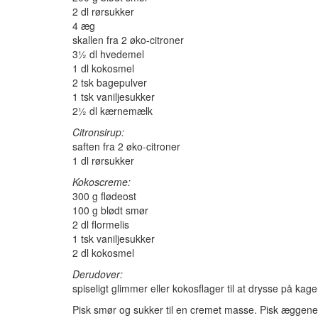
2 dl rørsukker
4 æg
skallen fra 2 øko-citroner
3½ dl hvedemel
1 dl kokosmel
2 tsk bagepulver
1 tsk vaniljesukker
2½ dl kærnemælk
Citronsirup:
saften fra 2 øko-citroner
1 dl rørsukker
Kokoscreme:
300 g flødeost
100 g blødt smør
2 dl flormelis
1 tsk vaniljesukker
2 dl kokosmel
Derudover:
spiseligt glimmer eller kokosflager til at drysse på kag
Pisk smør og sukker til en cremet masse. Pisk æggene i