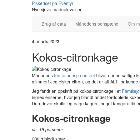
Skip
Piskeriset på Eventyr
to
Nye sjove madoplevelser
content
Brug af data
Månedens benspænd
Om m
4. marts 2023
Kokos-citronkage
Månedens
første benspændsret
bliver denne saftige k
glimmer! Jeg elsker citron, og det er alt ALT for længe 
Jeg fandt en opskrift på kokos-citronkage i et
Familiej
ingredienserne, hvor jeg blandt andet fordoblede kokos
Derudover skulle jeg bage kagen i noget længere tid end
Kokos-citronkage
ca. 15 personer
200 g blødt smør