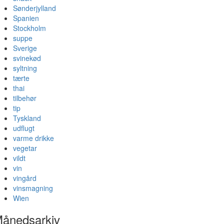
Sønderjylland
Spanien
Stockholm
suppe
Sverige
svinekød
syltning
tærte
thai
tilbehør
tip
Tyskland
udflugt
varme drikke
vegetar
vildt
vin
vingård
vinsmagning
Wien
ånedsarkiv