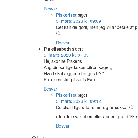
Besvar
Piskeriset
siger:
5. marts 2023 kl. 09:09
Det kan de godt, men jeg vil anbefale at
🙂
Besvar
Pia elisabeth
siger:
5. marts 2023 kl. 07:39
Hej skønne Piskeris
Ang din saftige kokus-citron kage,,,
Hvad skal æggene bruges til??
Kh ‘er en stor piskeris Fan
Besvar
Piskeriset
siger:
5. marts 2023 kl. 09:12
De skal i lige efter smør og rørsukker 🙂
(den linje var af en eller anden grund ik
Besvar