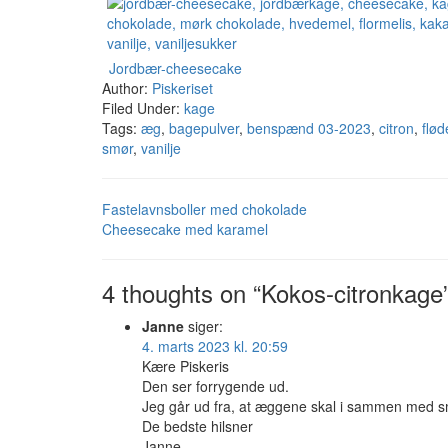
Jordbær-cheesecake
Author:
Piskeriset
Filed Under:
kage
Tags:
æg
,
bagepulver
,
benspænd 03-2023
,
citron
,
flød
smør
,
vanilje
Fastelavnsboller med chokolade
Cheesecake med karamel
4 thoughts on “Kokos-citronkage
Janne
siger:
4. marts 2023 kl. 20:59
Kære Piskeris
Den ser forrygende ud.
Jeg går ud fra, at æggene skal i sammen med 
De bedste hilsner
Janne