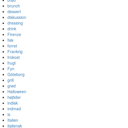
brød
brunch
dessert
diskussion
dressing
drink
Firenze
fisk
forret
Frankrig
frokost
frugt
Fyn
Göteborg
grill
grød
Halloween
højtider
indisk
indmad
is
Italien
italiensk