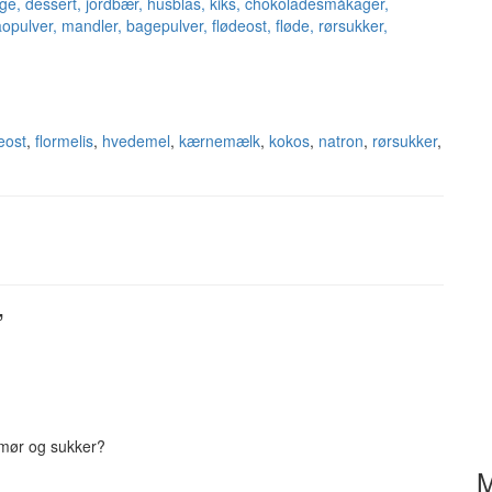
eost
,
flormelis
,
hvedemel
,
kærnemælk
,
kokos
,
natron
,
rørsukker
,
”
smør og sukker?
M