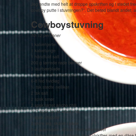
Jeg endte med helt at droppe opskriften og i stedet fr
cowboy putte i stuvningen?”. Det betød blandt andet, a
Cowboystuvning
10-12 personer
1 kalvehjerte
1 kalvetunge
1 håndfuld salt
200 g tørrede røde bønner
3 laurbærblade
1 spsk hvide peberkorn
6-8 fed hvidløg
½ tsk stødte nelliker
2 tsk salt
2 spsk smør
2 spsk tørret ancho chili
½-1 spsk tørret arbol chili
1 spsk chipotle
2 store løg, skåret i både
3-4 gulerødder, skåret i tern eller skiver
4 friske tomater, hakkede (kan udskiftes med en dåse 