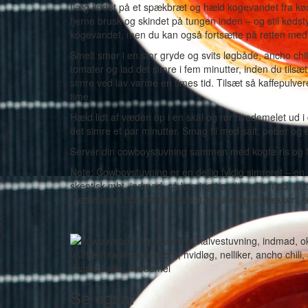
Læg kødet på et spækbræt og hæld kogevandet fra kød
fjerne brusk og skindet på tungen inden – og stil kødst
kogevandet, men du kan også fortsætte på retten me
Smelt smør i en stor gryde og svits løgbåde, ancho chili,
tomater og lad det simre i fem minutter, inden du tilsæ
simre ved lav varme en times tid. Tilsæt så kaffepulver
time.
Hæld lidt af væden op i en skål og rør hvedemelet ud i
det simre et par minutter. Smag til med salt, peber og evt
Servér din cowboystuvning sammen med kogte ris og fris
Note: Cowboystuvning er en dejlig fyldig simreret – en 
skeptisk mht. indmad, så kan jeg berolige dig med, at d
med mindre du ved det. Kødet er så mørt og lækkert, a
Se også: