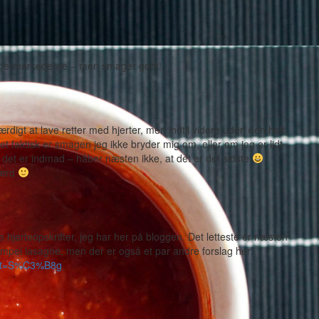
 supermarkederne – men smager godt!
rdigt at lave retter med hjerter, men indtil videre uden den helt
t faktisk er smagen jeg ikke bryder mig om, eller om jeg er lidt
t det er indmad – håber næsten ikke, at det er det sidste
værd
hjerteopskrifter, jeg har her på bloggen. Det letteste er næsten
sempel lasagne, men der er også et par andre forslag her:
bmit=S%C3%B8g