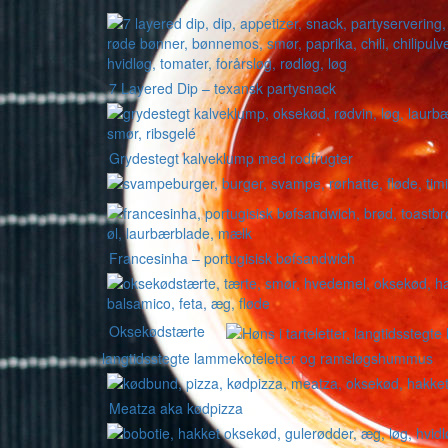
7 Layered Dip – texansk partysnack
Grydestegt kalveklump med rodfrugter
Francesinha – portugisisk bøfsandwich
Oksekødstærte
langtidsstegte lammekoteletter og ramsløgshummus
Meatza aka kødpizza