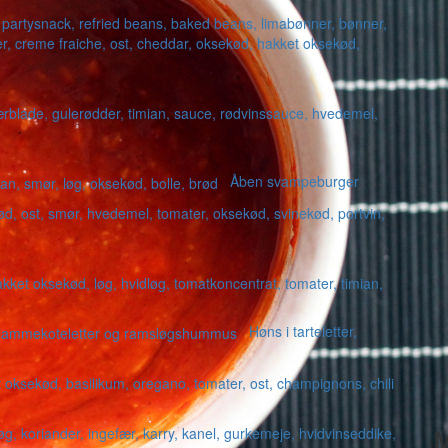
Åben svampeburger
Høns i tarteletter,
M