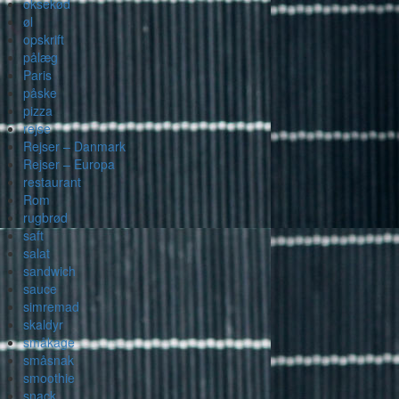
oksekød
øl
opskrift
pålæg
Paris
påske
pizza
rejse
Rejser – Danmark
Rejser – Europa
restaurant
Rom
rugbrød
saft
salat
sandwich
sauce
simremad
skaldyr
småkage
småsnak
smoothie
snack