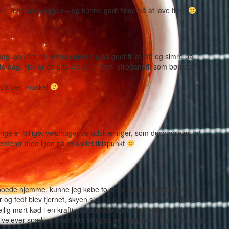
 Har flere på bloggen – og kunne godt finde på at lave flere
dag, selvom de netop egner sig så godt til at stå og simre på
e dag. Her er de ofte blevet til “bøf” stroganoff, som børnene
er på den muskel
 tunge er billige, velsmagende udskæringer, som desværre er ret
menterer med igen på et andet tidspunkt
oede hjemme, kunne jeg købe to store pakker grisehaler for
 og fedt blev fjernet, skyen siet og på køl sammen med kødet.
lig mørt kød i en kraftigtsmagende sovs til to dage, og det
velever spækket med fedt er også en dejlig ret – lige som stegt