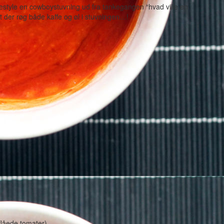
eestyle en cowboystuvning ud fra tankegangen “hvad ville en
t der røg både kaffe og øl i stuvningen…!
flåede tomater)