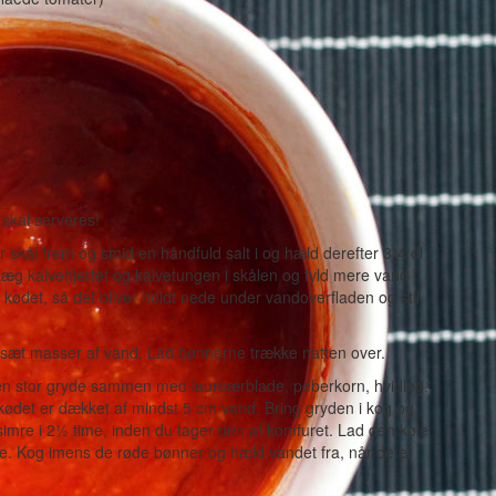
 skal serveres!
r skål frem og smid en håndfuld salt i og hæld derefter 3-4 dl
 Læg kalvehjertet og kalvetungen i skålen og fyld mere vand i,
å kødet, så det bliver holdt nede under vandoverfladen og stil
ilsæt masser af vand. Lad bønnerne trække natten over.
 en stor gryde sammen med laurbærblade, peberkorn, hvidløg,
t kødet er dækket af mindst 5 cm vand. Bring gryden i kog og
simre i 2½ time, inden du tager den af komfuret. Lad den køle
ene. Kog imens de røde bønner og hæld vandet fra, når de er