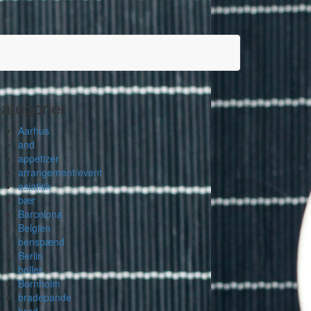
ategorier
Aarhus
and
appetizer
arrangement/event
asiatisk
bær
Barcelona
Belgien
benspænd
Berlin
boller
Bornholm
bradepande