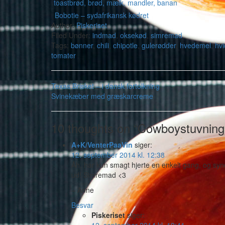
Bobotie – sydafrikansk kødret
Author:
Piskeriset
Filed Under:
indmad
,
oksekød
,
simremad
Tags:
bønner
,
chili
,
chipotle
,
gulerødder
,
hvedemel
,
hvi
tomater
Texas Brisket – i dansk fortolkning
Svinekæber med græskarcreme
10 thoughts on “Cowboystuvning
A+K/VenterPaaVin
siger:
12. september 2014 kl. 12:38
Åh, har kun smagt hjerte en enkelt gang, og syne
ud! Simremad <3
– Anne
Besvar
Piskeriset
siger: