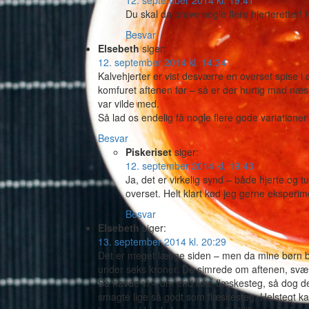
12. september 2014 kl. 19:41
Du skal da prøve nogle flere hjerteretter!
Besvar
Elsebeth
siger:
12. september 2014 kl. 14:34
Kalvehjerter er vist desværre en overset spise i 
komfuret aftenen før – så er der hurtig mad næst
var vilde med.
Så lad os endelig få nogle flere gode variation
Besvar
Piskeriset
siger:
12. september 2014 kl. 19:43
Ja, det er virkelig synd – både hjerte og
overset. Helt klart kød jeg gerne eksperi
Besvar
Elsebeth
siger:
13. september 2014 kl. 20:29
Det er meget længe siden – men da mine børn b
under seks kroner. De simrede om aftenen, svær
Så havde vi – om end ikke flæskesteg, så dog dej
smagte lige så godt som flæskesteg. Helstegt kal