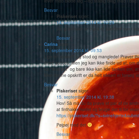
lever med bløde løg – og stadig billig mad i dag.
Besvar
Piskeriset
siger:
14. september 2014 kl. 10:29
Ja, grisehaler er også et sjældent syn i
Besvar
Carina
siger:
15. september 2014 kl. 09:53
Lige en opskrift jeg stod og manglede! Prøver ihæ
store succes. Men jeg kan ikke finde ud af, om de
for “snerpet” og bare ikke kan lide tanken om, a
Men denne opskrift er da helt sikkert et forsøg 
Besvar
Piskeriset
siger:
15. september 2014 kl. 19:38
Hov! Så må du da prøve et par af de andre 
at finthakke kødet og bruge det til for ek
https://piskeriset.dk/?s=svinehjerte&su
Pøjpøj med det
Besvar