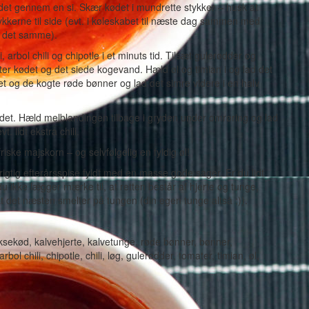
et gennem en si. Skær kødet i mundrette stykker – husk at
ykkerne til side (evt. i køleskabet til næste dag sammen med
d det samme).
 arbol chili og chipotle i et minuts tid. Tilsæt gulerødder og
tter kødet og det siede kogevand. Hæld øl og timian i og lad det
et og de kogte røde bønner og lad det simre videre i en halv
 det. Hæld melblandingen tilbage i gryden under omrøring og lad
. lidt ekstra chili.
ke majskorn – og selvfølgelig en fyldig øl!
rigtig efterårsspise fyldt med en masse gode sager. Er du lidt
u ikke lægger mærke til, at retten består af hjerte og tunge,
t det næsten smelter på tungen (din egen tunge altså ;)).