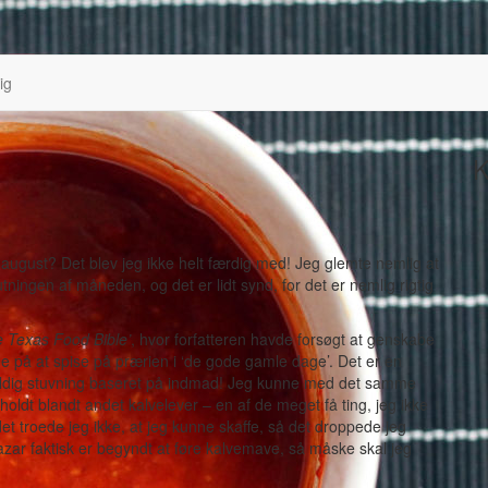
ig
K
 august? Det blev jeg ikke helt færdig med! Jeg glemte nemlig at
ingen af måneden, og det er lidt synd, for det er nemlig rigtig
 Texas Food Bible’
, hvor forfatteren havde forsøgt at genskabe
 på at spise på prærien i ‘de gode gamle dage’. Det er en
, fyldig stuvning baseret på indmad! Jeg kunne med det samme
deholdt blandt andet kalvelever – en af de meget få ting, jeg ikke
t troede jeg ikke, at jeg kunne skaffe, så det droppede jeg
 bazar faktisk er begyndt at føre kalvemave, så måske skal jeg