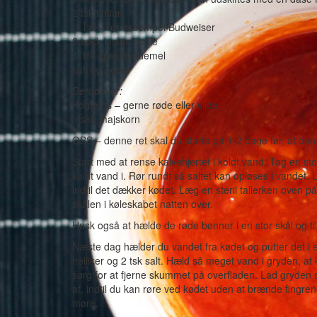
2 tsk timian
½ l øl – for eksempel Budweiser
2 spsk instant kaffe
1-1½ spsk hvedemel
salt og peber
Derudover:
Kogte ris – gerne røde eller vilde
friske majskorn
OBS – denne ret skal du starte på 1-2 dage før, at den
Start med at rense kalvehjertet i koldt vand. Tag en sto
koldt vand i. Rør rundt så saltet kan opløses i vandet.
indtil det dækker kødet. Læg en steril tallerken oven p
skålen i køleskabet natten over.
Husk også at hælde de røde bønner i en stor skål og t
Næste dag hælder du vandet fra kødet og putter det i
nelliker og 2 tsk salt. Hæld så meget vand i gryden, a
sørg for at fjerne skummet på overfladen. Lad gryden 
af, indtil du kan røre ved kødet uden at brænde fingr
møre.