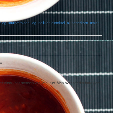
dløg
,
laurbærblade
,
løg
,
nelliker
,
oksekød
,
øl
,
peberkorn
,
timian
,
”
s altså konsistensen var lidt funky. Men hvor ser det bare godt