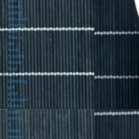
brød
brunch
dessert
diskussion
dressing
drink
Firenze
fisk
forret
Frankrig
frokost
frugt
Fyn
Göteborg
grill
grød
Halloween
højtider
indisk
indmad
is
Italien
italiensk