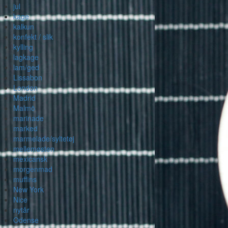
jul
kage
kalkun
konfekt / slik
kylling
lagkage
lam/ged
Lissabon
London
Madrid
Malmö
marinade
marked
marmelade/syltetøj
mellemøsten
mexicansk
morgenmad
muffins
New York
Nice
nytår
Odense