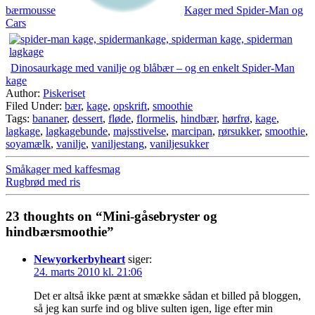
bærmousse
Kager med Spider-Man og
Cars
Dinosaurkage med vanilje og blåbær – og en enkelt Spider-Man
kage
Author:
Piskeriset
Filed Under:
bær
,
kage
,
opskrift
,
smoothie
Tags:
bananer
,
dessert
,
fløde
,
flormelis
,
hindbær
,
hørfrø
,
kage
,
lagkage
,
lagkagebunde
,
majsstivelse
,
marcipan
,
rørsukker
,
smoothie
,
soyamælk
,
vanilje
,
vaniljestang
,
vaniljesukker
Småkager med kaffesmag
Rugbrød med ris
23 thoughts on “Mini-gåsebryster og
hindbærsmoothie”
Newyorkerbyheart
siger:
24. marts 2010 kl. 21:06
Det er altså ikke pænt at smække sådan et billed på bloggen,
så jeg kan surfe ind og blive sulten igen, lige efter min