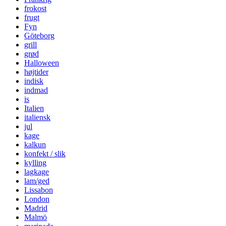
frokost
frugt
Fyn
Göteborg
grill
grød
Halloween
højtider
indisk
indmad
is
Italien
italiensk
jul
kage
kalkun
konfekt / slik
kylling
lagkage
lam/ged
Lissabon
London
Madrid
Malmö