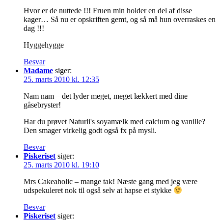
Hvor er de nuttede !!! Fruen min holder en del af disse
kager… Så nu er opskriften gemt, og så må hun overraskes en
dag !!!
Hyggehygge
Besvar
Madame
siger:
25. marts 2010 kl. 12:35
Nam nam – det lyder meget, meget lækkert med dine
gåsebryster!
Har du prøvet Naturli's soyamælk med calcium og vanille?
Den smager virkelig godt også fx på mysli.
Besvar
Piskeriset
siger:
25. marts 2010 kl. 19:10
Mrs Cakeaholic – mange tak! Næste gang med jeg være
udspekuleret nok til også selv at hapse et stykke
Besvar
Piskeriset
siger: