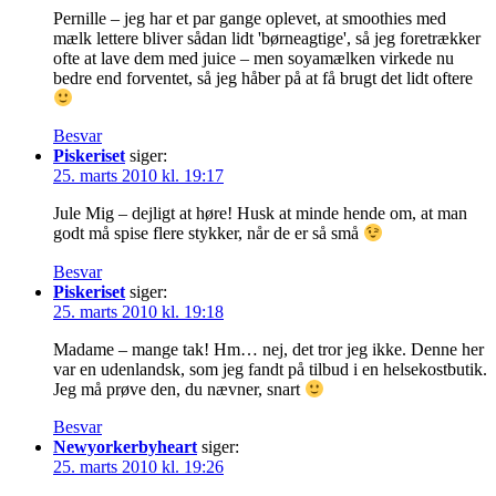
Pernille – jeg har et par gange oplevet, at smoothies med
mælk lettere bliver sådan lidt 'børneagtige', så jeg foretrækker
ofte at lave dem med juice – men soyamælken virkede nu
bedre end forventet, så jeg håber på at få brugt det lidt oftere
Besvar
Piskeriset
siger:
25. marts 2010 kl. 19:17
Jule Mig – dejligt at høre! Husk at minde hende om, at man
godt må spise flere stykker, når de er så små
Besvar
Piskeriset
siger:
25. marts 2010 kl. 19:18
Madame – mange tak! Hm… nej, det tror jeg ikke. Denne her
var en udenlandsk, som jeg fandt på tilbud i en helsekostbutik.
Jeg må prøve den, du nævner, snart
Besvar
Newyorkerbyheart
siger:
25. marts 2010 kl. 19:26