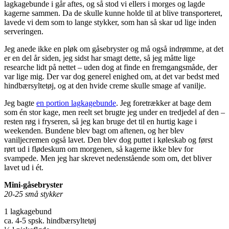
lagkagebunde i går aftes, og så stod vi ellers i morges og lagde
kagerne sammen. Da de skulle kunne holde til at blive transporteret,
lavede vi dem som to lange stykker, som han så skar ud lige inden
serveringen.
Jeg anede ikke en pløk om gåsebryster og må også indrømme, at det
er en del år siden, jeg sidst har smagt dette, så jeg måtte lige
researche lidt på nettet – uden dog at finde en fremgangsmåde, der
var lige mig. Der var dog generel enighed om, at det var bedst med
hindbærsyltetøj, og at den hvide creme skulle smage af vanilje.
Jeg bagte
en portion lagkagebunde
. Jeg foretrækker at bage dem
som én stor kage, men reelt set brugte jeg under en tredjedel af den –
resten røg i fryseren, så jeg kan bruge det til en hurtig kage i
weekenden. Bundene blev bagt om aftenen, og her blev
vaniljecremen også lavet. Den blev dog puttet i køleskab og først
rørt ud i flødeskum om morgenen, så kagerne ikke blev for
svampede. Men jeg har skrevet nedenstående som om, det bliver
lavet ud i ét.
Mini-gåsebryster
20-25 små stykker
1 lagkagebund
ca. 4-5 spsk. hindbærsyltetøj