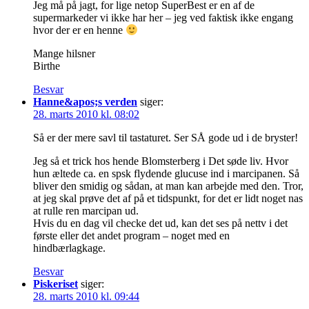
Jeg må på jagt, for lige netop SuperBest er en af de
supermarkeder vi ikke har her – jeg ved faktisk ikke engang
hvor der er en henne
Mange hilsner
Birthe
Besvar
Hanne&apos;s verden
siger:
28. marts 2010 kl. 08:02
Så er der mere savl til tastaturet. Ser SÅ gode ud i de bryster!
Jeg så et trick hos hende Blomsterberg i Det søde liv. Hvor
hun æltede ca. en spsk flydende glucuse ind i marcipanen. Så
bliver den smidig og sådan, at man kan arbejde med den. Tror,
at jeg skal prøve det af på et tidspunkt, for det er lidt noget nas
at rulle ren marcipan ud.
Hvis du en dag vil checke det ud, kan det ses på nettv i det
første eller det andet program – noget med en
hindbærlagkage.
Besvar
Piskeriset
siger:
28. marts 2010 kl. 09:44