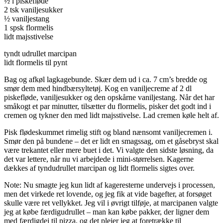
½ l piskefløde
2 tsk vaniljesukker
½ vaniljestang
1 spsk flormelis
lidt majsstivelse
tyndt udrullet marcipan
lidt flormelis til pynt
Bag og afkøl lagkagebunde. Skær dem ud i ca. 7 cm’s bredde og
smør dem med hindbærsyltetøj. Kog en vaniljecreme af 2 dl
piskefløde, vaniljesukker og den opskårne vaniljestang. Når det har
småkogt et par minutter, tilsætter du flormelis, pisker det godt ind i
cremen og tykner den med lidt majsstivelse. Lad cremen køle helt af.
Pisk flødeskummet rimelig stift og bland nænsomt vaniljecremen i.
Smør den på bundene – det er lidt en smagssag, om et gåsebryst skal
være trekantet eller mere buet i det. Vi valgte den sidste løsning, da
det var lettere, når nu vi arbejdede i mini-størrelsen. Kagerne
dækkes af tyndudrullet marcipan og lidt flormelis sigtes over.
Note: Nu smagte jeg kun lidt af kageresterne undervejs i processen,
men det virkede ret lovende, og jeg fik at vide bagefter, at forsøget
skulle være ret vellykket. Jeg vil i øvrigt tilføje, at marcipanen valgte
jeg at købe færdigudrullet – man kan købe pakker, der ligner dem
med færdigdej til pizza, og det plejer jeg at foretrække til