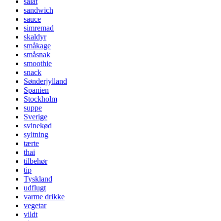
salat
sandwich
sauce
simremad
skaldyr
småkage
småsnak
smoothie
snack
Sønderjylland
Spanien
Stockholm
suppe
Sverige
svinekød
syltning
tærte
thai
tilbehør
tip
Tyskland
udflugt
varme drikke
vegetar
vildt