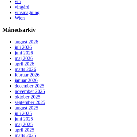
vin
vingård
vinsmagning
Wien
Månedsarkiv
august 2026
juli 2026
juni 2026
maj 2026
april 2026
marts 2026
februar 2026
januar 2026
december 2025
november 2025
oktober 2025
september 2025
august 2025
juli 2025
juni 2025
maj 2025
april 2025
marts 2025