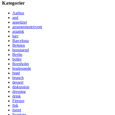
Kategorier
Aarhus
and
appetizer
arrangement/event
asiatisk
bær
Barcelona
Belgien
benspænd
Berlin
boller
Bornholm
bradepande
brød
brunch
dessert
diskussion
dressing
drink
Firenze
fisk
forret
Frankrig