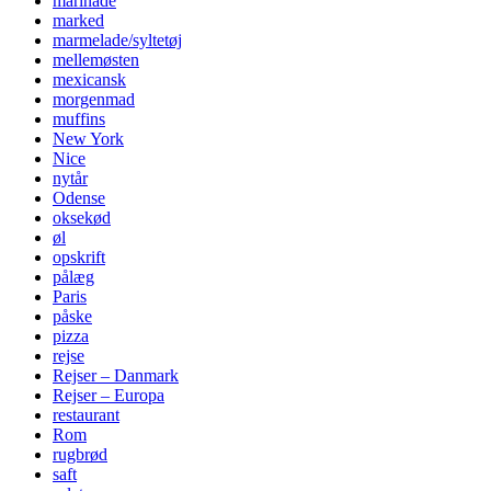
marinade
marked
marmelade/syltetøj
mellemøsten
mexicansk
morgenmad
muffins
New York
Nice
nytår
Odense
oksekød
øl
opskrift
pålæg
Paris
påske
pizza
rejse
Rejser – Danmark
Rejser – Europa
restaurant
Rom
rugbrød
saft