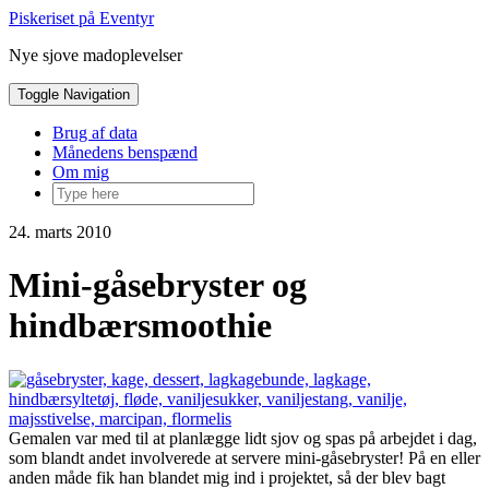
Skip
Piskeriset på Eventyr
to
Nye sjove madoplevelser
content
Toggle Navigation
Brug af data
Månedens benspænd
Om mig
24. marts 2010
Mini-gåsebryster og
hindbærsmoothie
Gemalen var med til at planlægge lidt sjov og spas på arbejdet i dag,
som blandt andet involverede at servere mini-gåsebryster! På en eller
anden måde fik han blandet mig ind i projektet, så der blev bagt