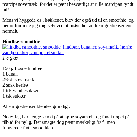
marcipanovertræk, for det er pænt besværligt at rulle marcipan tyndt
ud!
Mens vi hyggede os i køkkenet, blev der også tid til en smoothie, og
her udfordrede jeg mig selv ved at prøve lidt andre ingredienser end
normalt.
Hindbærsmoothie
1½ glas
150 g frosne hindbær
1 banan
2½ dl soyamælk
2 spsk hørfrø
1 tsk vaniljesukker
1 tsk sukker
Alle ingredienser blendes grundigt.
Note: Jeg har længe tænkt på at købe soyamælk og fandt noget på
tilbud for nylig. Det smagte dog pænt mærkeligt ‘råt’, men
fungerede fint i smoothien.