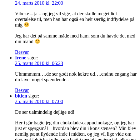
24. marts 2010 kl. 22:00
Vibeke – ja – og jeg vil sige, at der skulle meget lidt
overtalelse til, men han har også en helt særlig indflydelse på
mig
Jeg har det på samme måde med ham, som du havde det med
din mand
Besvar
Irene
siger:
25. marts 2010 kl. 06:23
Uhmmmmm….de ser godt nok lækre ud….endnu engang har
du lavet noget spændende..
Besvar
bitten
siger:
25. marts 2010 kl. 07:00
De ser ualmindelig dejlige ud!
Her i går bagte jeg din chokolade-cappucinokage, og jeg har
just et spørgsmål – hvordan blev din i konsistensen? Min blev
nemlig pænt flydende inde i midten, og jeg vil lige vide om
den rent faktisk skulle have bagt i meget længere tid, eller om