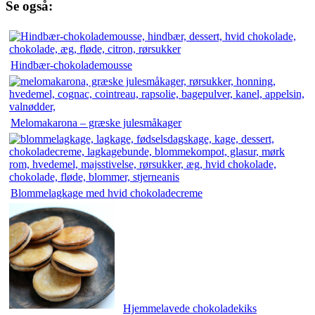
Se også:
Hindbær-chokolademousse
Melomakarona – græske julesmåkager
Blommelagkage med hvid chokoladecreme
Hjemmelavede chokoladekiks