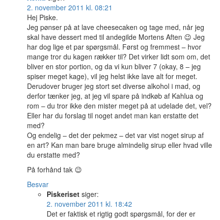
2. november 2011 kl. 08:21
Hej Piske.
Jeg pønser på at lave cheesecaken og tage med, når jeg
skal have dessert med til andegilde Mortens Aften 😉 Jeg
har dog lige et par spørgsmål. Først og fremmest – hvor
mange tror du kagen rækker til? Det virker lidt som om, det
bliver en stor portion, og da vi kun bliver 7 (okay, 8 – jeg
spiser meget kage), vil jeg helst ikke lave alt for meget.
Derudover bruger jeg stort set diverse alkohol i mad, og
derfor tænker jeg, at jeg vil spare på indkøb af Kahlua og
rom – du tror ikke den mister meget på at udelade det, vel?
Eller har du forslag til noget andet man kan erstatte det
med?
Og endelig – det der pekmez – det var vist noget sirup af
en art? Kan man bare bruge almindelig sirup eller hvad ville
du erstatte med?
På forhånd tak 😉
Besvar
Piskeriset
siger:
2. november 2011 kl. 18:42
Det er faktisk et rigtig godt spørgsmål, for der er