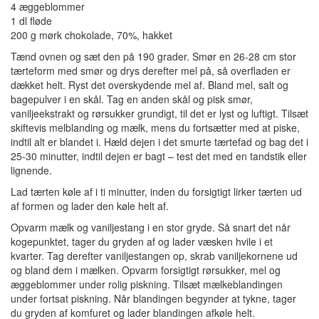
4 æggeblommer
1 dl fløde
200 g mørk chokolade, 70%, hakket
Tænd ovnen og sæt den på 190 grader. Smør en 26-28 cm stor
tærteform med smør og drys derefter mel på, så overfladen er
dækket helt. Ryst det overskydende mel af. Bland mel, salt og
bagepulver i en skål. Tag en anden skål og pisk smør,
vaniljeekstrakt og rørsukker grundigt, til det er lyst og luftigt. Tilsæt
skiftevis melblanding og mælk, mens du fortsætter med at piske,
indtil alt er blandet i. Hæld dejen i det smurte tærtefad og bag det i
25-30 minutter, indtil dejen er bagt – test det med en tandstik eller
lignende.
Lad tærten køle af i ti minutter, inden du forsigtigt lirker tærten ud
af formen og lader den køle helt af.
Opvarm mælk og vaniljestang i en stor gryde. Så snart det når
kogepunktet, tager du gryden af og lader væsken hvile i et
kvarter. Tag derefter vaniljestangen op, skrab vaniljekornene ud
og bland dem i mælken. Opvarm forsigtigt rørsukker, mel og
æggeblommer under rolig piskning. Tilsæt mælkeblandingen
under fortsat piskning. Når blandingen begynder at tykne, tager
du gryden af komfuret og lader blandingen afkøle helt.