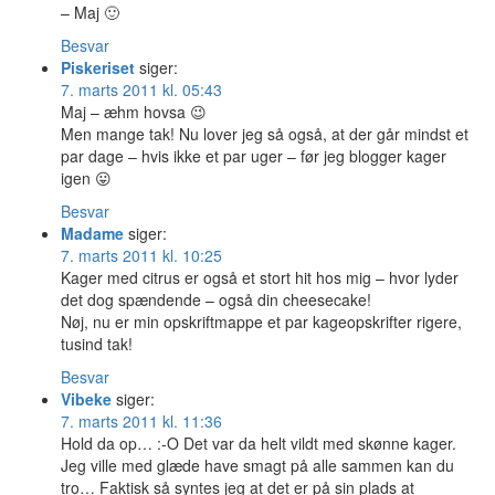
– Maj 🙂
Besvar
Piskeriset
siger:
7. marts 2011 kl. 05:43
Maj – æhm hovsa 😉
Men mange tak! Nu lover jeg så også, at der går mindst et
par dage – hvis ikke et par uger – før jeg blogger kager
igen 😛
Besvar
Madame
siger:
7. marts 2011 kl. 10:25
Kager med citrus er også et stort hit hos mig – hvor lyder
det dog spændende – også din cheesecake!
Nøj, nu er min opskriftmappe et par kageopskrifter rigere,
tusind tak!
Besvar
Vibeke
siger:
7. marts 2011 kl. 11:36
Hold da op… :-O Det var da helt vildt med skønne kager.
Jeg ville med glæde have smagt på alle sammen kan du
tro… Faktisk så syntes jeg at det er på sin plads at