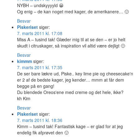
NYBH – undskyyyyld 😀
Og enig – de kan noget med kager, de amerikanere… 🙂
Besvar
Piskeriset
siger:
7. marts 2011 kl. 17:08
Miss A – tusind tak! Glæder mig til at se den – er jo helt
skudt i citruskager, så inspiration vil altid være dejligt 🙂
Besvar
kimmm
siger:
7. marts 2011 kl. 17:35
De ser bare lækre ud, Piske.. key lime pie og cheesecake'n
er 2 af de bedste kager, jeg kender… mmm at får dem
begge på en gang!
Du blendede Oreos'ene med creme og det hele, ikke?
kh Kim
Besvar
Piskeriset
siger:
7. marts 2011 kl. 18:36
Kimm – tusind tak! Fantastisk kage – er glad for at jeg
endelig fik afprøvet den 🙂