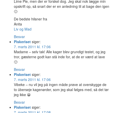
Lime Pie, men der er forskel dog. Jeg skal nok lægge min
opskrift op, så snart der er en anledning til at bage den igen
🙂
De bedste hilsner fra
Anita
Liv og Mad
Besvar
Piskeriset
siger:
7. marts 2011 kl. 17:06
Madame – selv tak! Alle kager blev grundigt testet, og jeg
tror, gæsterne godt kan stå inde for, at de er værd at lave
🙂
Besvar
Piskeriset
siger:
7. marts 2011 kl. 17:06
Vibeke – nu vil jeg på ingen måde prøve at overskygge de
to überseje kagenørder, som jeg skal følges med, så det tør
jeg ikke 😀
Besvar
Piskeriset
siger:
7. marts 2011 kl. 17:08