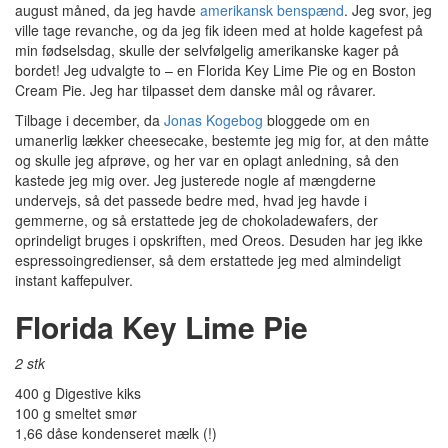
august måned, da jeg havde
amerikansk benspænd
. Jeg svor, jeg
ville tage revanche, og da jeg fik ideen med at holde kagefest på
min fødselsdag, skulle der selvfølgelig amerikanske kager på
bordet! Jeg udvalgte to – en Florida Key Lime Pie og en Boston
Cream Pie. Jeg har tilpasset dem danske mål og råvarer.
Tilbage i december, da
Jonas Kogebog
bloggede om en
umanerlig lækker cheesecake, bestemte jeg mig for, at den måtte
og skulle jeg afprøve, og her var en oplagt anledning, så den
kastede jeg mig over. Jeg justerede nogle af mængderne
undervejs, så det passede bedre med, hvad jeg havde i
gemmerne, og så erstattede jeg de chokoladewafers, der
oprindeligt bruges i opskriften, med Oreos. Desuden har jeg ikke
espressoingredienser, så dem erstattede jeg med almindeligt
instant kaffepulver.
Florida Key Lime Pie
2 stk
400 g Digestive kiks
100 g smeltet smør
1,66 dåse kondenseret mælk (!)