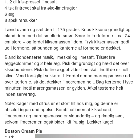
1, 2 dl friskpresset limesaft
4 tsk fintrevet skal fra øko-limefrugter
6 æg
8 spsk rørsukker
Tænd ovnen og sæt den til 175 grader. Knus kiksene grundigt og
bland dem med det smeltede smør. Smør to tærteforme – ca. 24
cm store – og fordel kiksemassen i dem. Tryk kiksemassen godt
ud i formene, så bunden og kanterne af formene er dækket.
Bland kondenseret mælk, limeskal og limesaft. Tilsæt fire
æggeblommer og 2 hele æg. Pisk det grundigt og hæld det over
kiksebundene. Pisk de fire æggehvider i en skål, indtil de er helt
stive. Vend forsigtigt sukkeret i. Fordel denne marengsmasse ud
over tærterne, så det dækker limecremen helt. Bag tærterne i tyve
minutter, indtil marengsmassen er gylden. Afkøl tærterne helt
inden servering.
Note: Kager med citrus er et stort hit hos mig, og denne er
absolut ingen undtagelse. Kombinationen af kiksebund,
limecreme og marengsmasse er vidunderlig – og rimelig sød,
selvom limecremen også bider lidt fra sig. Lækker kage!
Boston Cream Pie
1 stk