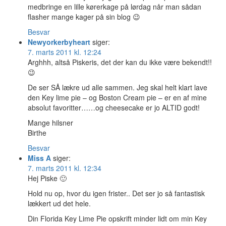
medbringe en lille kørerkage på lørdag når man sådan
flasher mange kager på sin blog 😉
Besvar
Newyorkerbyheart
siger:
7. marts 2011 kl. 12:24
Arghhh, altså Piskeris, det der kan du ikke være bekendt!!
😉
De ser SÅ lækre ud alle sammen. Jeg skal helt klart lave
den Key lime pie – og Boston Cream pie – er en af mine
absolut favoritter……og cheesecake er jo ALTID godt!
Mange hilsner
Birthe
Besvar
Miss A
siger:
7. marts 2011 kl. 12:34
Hej Piske 🙂
Hold nu op, hvor du igen frister.. Det ser jo så fantastisk
lækkert ud det hele.
Din Florida Key Lime Pie opskrift minder lidt om min Key