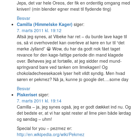
Jeps, det var hele Oreos, der fik en ordentlig omgang med
kniven! (min blender egner mest til flydende ting)
Besvar
Camilla (Himmelske Kager)
siger:
7. marts 2011 kl. 19:12
Altså jeg synes, at Vibeke har ret – du burde lave kage til
os, så vi overhovedet kan overleve at køre en tur til “det
mørke Jylland” 😀 Wow, du har da godt nok fået taget
revance for den kage-fattige periode din mand klagede
over. Behøves jeg at fortælle, at jeg sidder med mund-
springvand bare ved tanken om limekagen! Og
chokoladecheesekacek lyser helt vildt syndig. Men hvad
søren er pekmez? Nå ja, kunne jo google det….some day
Besvar
Piskeriset
siger:
7. marts 2011 kl. 19:14
Camilla – ja, jeg synes også, jeg er godt dækket ind nu. Og
det bedste er, at vi har spist rester af lime pien både lørdag
og søndag – uhm!
Special for you – pezmez er:
http://en.wikipedia.org/wiki/Pekmez