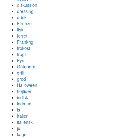
diskussion
dressing
drink
Firenze
fisk
forret
Frankrig
frokost
frugt
Fyn
Göteborg
grill
grød
Halloween
højtider
indisk
indmad
is
Italien
italiensk
jul
kage