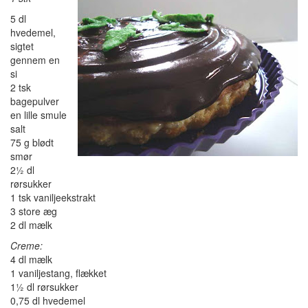
5 dl
hvedemel,
sigtet
gennem en
si
2 tsk
bagepulver
en lille smule
salt
75 g blødt
smør
2½ dl
rørsukker
1 tsk vaniljeekstrakt
3 store æg
2 dl mælk
Creme:
4 dl mælk
1 vaniljestang, flækket
1½ dl rørsukker
0,75 dl hvedemel