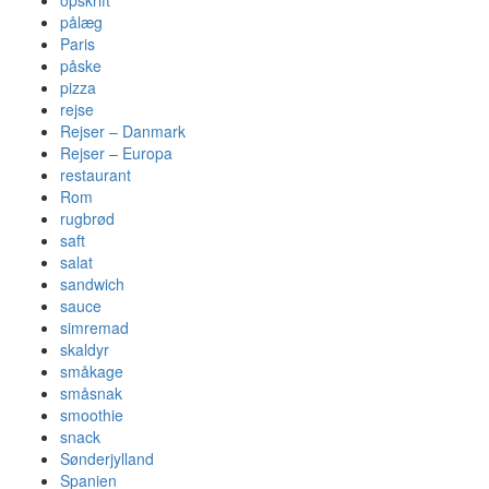
opskrift
pålæg
Paris
påske
pizza
rejse
Rejser – Danmark
Rejser – Europa
restaurant
Rom
rugbrød
saft
salat
sandwich
sauce
simremad
skaldyr
småkage
småsnak
smoothie
snack
Sønderjylland
Spanien