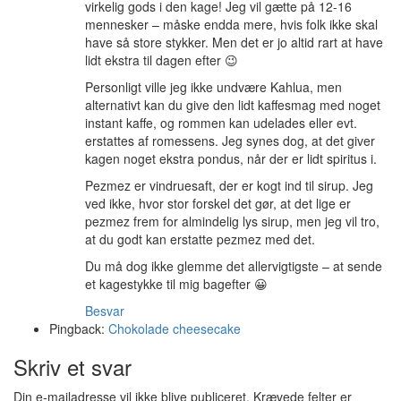
virkelig gods i den kage! Jeg vil gætte på 12-16
mennesker – måske endda mere, hvis folk ikke skal
have så store stykker. Men det er jo altid rart at have
lidt ekstra til dagen efter 😉
Personligt ville jeg ikke undvære Kahlua, men
alternativt kan du give den lidt kaffesmag med noget
instant kaffe, og rommen kan udelades eller evt.
erstattes af romessens. Jeg synes dog, at det giver
kagen noget ekstra pondus, når der er lidt spiritus i.
Pezmez er vindruesaft, der er kogt ind til sirup. Jeg
ved ikke, hvor stor forskel det gør, at det lige er
pezmez frem for almindelig lys sirup, men jeg vil tro,
at du godt kan erstatte pezmez med det.
Du må dog ikke glemme det allervigtigste – at sende
et kagestykke til mig bagefter 😀
Besvar
Pingback:
Chokolade cheesecake
Skriv et svar
Din e-mailadresse vil ikke blive publiceret.
Krævede felter er