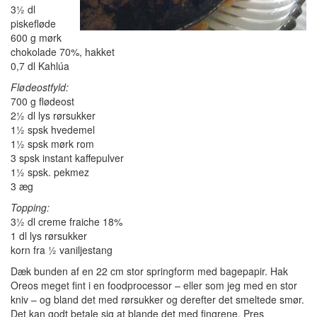
3½ dl
piskefløde
600 g mørk
chokolade 70%, hakket
0,7 dl Kahlúa
Flødeostfyld:
700 g flødeost
2½ dl lys rørsukker
1½ spsk hvedemel
1½ spsk mørk rom
3 spsk instant kaffepulver
1½ spsk. pekmez
3 æg
Topping:
3½ dl creme fraiche 18%
1 dl lys rørsukker
korn fra ½ vaniljestang
Dæk bunden af en 22 cm stor springform med bagepapir. Hak
Oreos meget fint i en foodprocessor – eller som jeg med en stor
kniv – og bland det med rørsukker og derefter det smeltede smør.
Det kan godt betale sig at blande det med fingrene. Pres