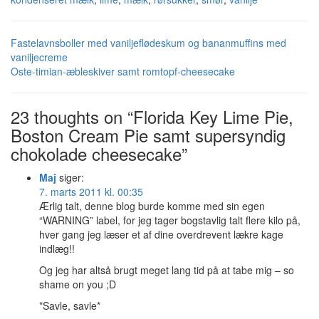
Fastelavnsboller med vaniljeflødeskum og bananmuffins med
vaniljecreme
Oste-timian-æbleskiver samt romtopf-cheesecake
23 thoughts on “Florida Key Lime Pie,
Boston Cream Pie samt supersyndig
chokolade cheesecake”
Maj
siger:
7. marts 2011 kl. 00:35
Ærlig talt, denne blog burde komme med sin egen
“WARNING” label, for jeg tager bogstavlig talt flere kilo på,
hver gang jeg læser et af dine overdrevent lækre kage
indlæg!!
Og jeg har altså brugt meget lang tid på at tabe mig – so
shame on you ;D
*Savle, savle*