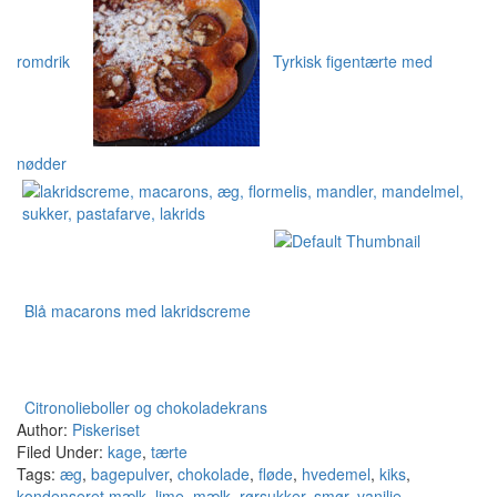
romdrik
Tyrkisk figentærte med
nødder
Blå macarons med lakridscreme
Citronolieboller og chokoladekrans
Author:
Piskeriset
Filed Under:
kage
,
tærte
Tags:
æg
,
bagepulver
,
chokolade
,
fløde
,
hvedemel
,
kiks
,
kondenseret mælk
,
lime
,
mælk
,
rørsukker
,
smør
,
vanilje