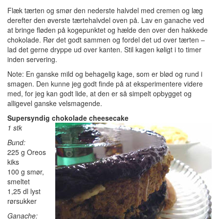
Flæk tærten og smør den nederste halvdel med cremen og læg
derefter den øverste tærtehalvdel oven på. Lav en ganache ved
at bringe fløden på kogepunktet og hælde den over den hakkede
chokolade. Rør det godt sammen og fordel det ud over tærten –
lad det gerne dryppe ud over kanten. Stil kagen køligt i to timer
inden servering.
Note: En ganske mild og behagelig kage, som er blød og rund i
smagen. Den kunne jeg godt finde på at eksperimentere videre
med, for jeg kan godt lide, at den er så simpelt opbygget og
alligevel ganske velsmagende.
Supersyndig chokolade cheesecake
1 stk
Bund:
225 g Oreos
kiks
100 g smør,
smeltet
1,25 dl lyst
rørsukker
Ganache: