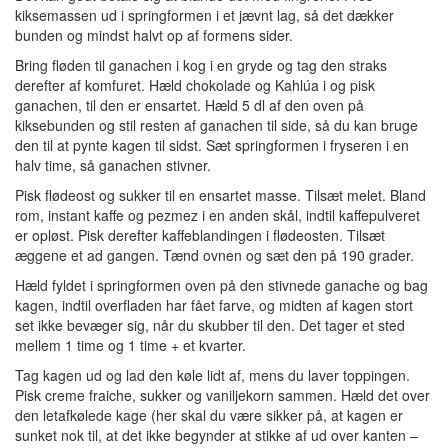
kiksemassen ud i springformen i et jævnt lag, så det dækker
bunden og mindst halvt op af formens sider.
Bring fløden til ganachen i kog i en gryde og tag den straks
derefter af komfuret. Hæld chokolade og Kahlúa i og pisk
ganachen, til den er ensartet. Hæld 5 dl af den oven på
kiksebunden og stil resten af ganachen til side, så du kan bruge
den til at pynte kagen til sidst. Sæt springformen i fryseren i en
halv time, så ganachen stivner.
Pisk flødeost og sukker til en ensartet masse. Tilsæt melet. Bland
rom, instant kaffe og pezmez i en anden skål, indtil kaffepulveret
er opløst. Pisk derefter kaffeblandingen i flødeosten. Tilsæt
æggene et ad gangen. Tænd ovnen og sæt den på 190 grader.
Hæld fyldet i springformen oven på den stivnede ganache og bag
kagen, indtil overfladen har fået farve, og midten af kagen stort
set ikke bevæger sig, når du skubber til den. Det tager et sted
mellem 1 time og 1 time + et kvarter.
Tag kagen ud og lad den køle lidt af, mens du laver toppingen.
Pisk creme fraiche, sukker og vaniljekorn sammen. Hæld det over
den letafkølede kage (her skal du være sikker på, at kagen er
sunket nok til, at det ikke begynder at stikke af ud over kanten –