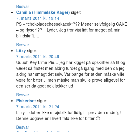
Besvar
Camilla (Himmelske Kager)
siger:
7. marts 2011 kl. 19:14
PS – “chokoladecheesekacek”??? Mener selvfølgelig CAKE
– og “lyser”?? = Lyder. Jeg tror vist lidt for meget på min
blindskrift….
Besvar
Litzy
siger:
7. marts 2011 kl. 20:49
Uuuuh Key Lime Pie… jeg har kigget på opskrifter så tit og
været så fristet men aldrig turdet gå igang med den da jeg
aldrig har smagt det selv. Var bange for at den måske ville
være for bitter… men måske man skulle prøve alligevel for
den ser da godt nok lækker ud
Besvar
Piskeriset
siger:
7. marts 2011 kl. 21:24
Litzy – det er ikke et øjeblik for tidligt – prøv den endelig!
Denne udgave er i hvert fald ikke for bitter 🙂
Besvar