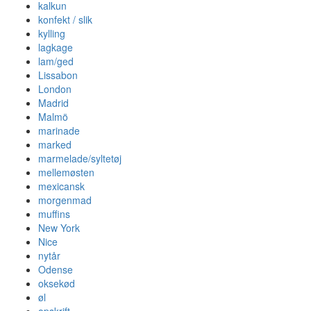
kalkun
konfekt / slik
kylling
lagkage
lam/ged
Lissabon
London
Madrid
Malmö
marinade
marked
marmelade/syltetøj
mellemøsten
mexicansk
morgenmad
muffins
New York
Nice
nytår
Odense
oksekød
øl