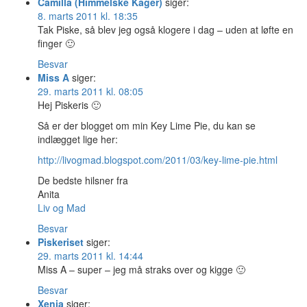
Camilla (Himmelske Kager)
siger:
8. marts 2011 kl. 18:35
Tak Piske, så blev jeg også klogere i dag – uden at løfte en
finger 🙂
Besvar
Miss A
siger:
29. marts 2011 kl. 08:05
Hej Piskeris 🙂
Så er der blogget om min Key Lime Pie, du kan se
indlægget lige her:
http://livogmad.blogspot.com/2011/03/key-lime-pie.html
De bedste hilsner fra
Anita
Liv og Mad
Besvar
Piskeriset
siger:
29. marts 2011 kl. 14:44
Miss A – super – jeg må straks over og kigge 🙂
Besvar
Xenia
siger: