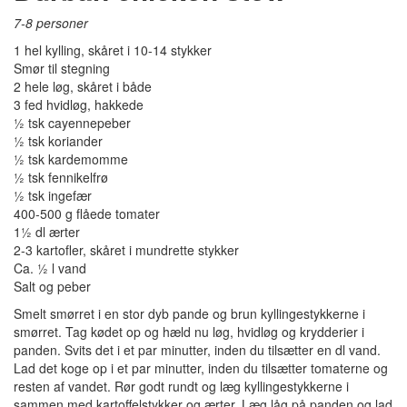
7-8 personer
1 hel kylling, skåret i 10-14 stykker
Smør til stegning
2 hele løg, skåret i både
3 fed hvidløg, hakkede
½ tsk cayennepeber
½ tsk koriander
½ tsk kardemomme
½ tsk fennikelfrø
½ tsk ingefær
400-500 g flåede tomater
1½ dl ærter
2-3 kartofler, skåret i mundrette stykker
Ca. ½ l vand
Salt og peber
Smelt smørret i en stor dyb pande og brun kyllingestykkerne i
smørret. Tag kødet op og hæld nu løg, hvidløg og krydderier i
panden. Svits det i et par minutter, inden du tilsætter en dl vand.
Lad det koge op i et par minutter, inden du tilsætter tomaterne og
resten af vandet. Rør godt rundt og læg kyllingestykkerne i
sammen med kartoffelstykker og ærter. Læg låg på panden og lad