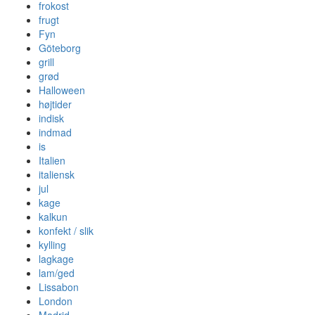
frokost
frugt
Fyn
Göteborg
grill
grød
Halloween
højtider
indisk
indmad
is
Italien
italiensk
jul
kage
kalkun
konfekt / slik
kylling
lagkage
lam/ged
Lissabon
London