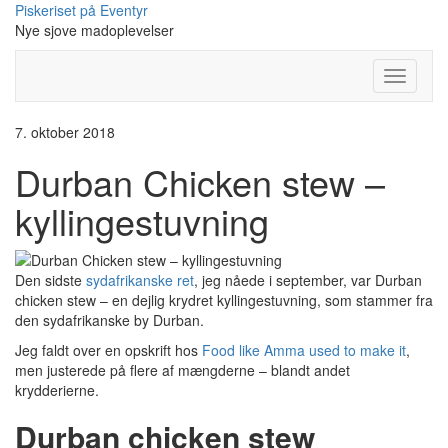
Skip
Piskeriset på Eventyr
to
Nye sjove madoplevelser
content
Toggle
Navigati
7. oktober 2018
Durban Chicken stew –
kyllingestuvning
Den sidste
sydafrikanske ret
, jeg nåede i september, var Durban
chicken stew – en dejlig krydret kyllingestuvning, som stammer fra
den sydafrikanske by Durban.
Jeg faldt over en opskrift hos
Food like Amma used to make it
,
men justerede på flere af mængderne – blandt andet
krydderierne.
Durban chicken stew