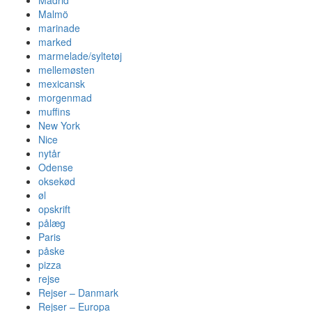
Madrid
Malmö
marinade
marked
marmelade/syltetøj
mellemøsten
mexicansk
morgenmad
muffins
New York
Nice
nytår
Odense
oksekød
øl
opskrift
pålæg
Paris
påske
pizza
rejse
Rejser – Danmark
Rejser – Europa