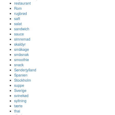
restaurant
Rom
rugbrød
saft
salat
sandwich
sauce
simremad
skaldyr
småkage
småsnak
smoothie
snack
Sønderjylland
Spanien
Stockholm
suppe
Sverige
svinekød
syltning
tærte
thai