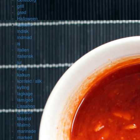
grill
grød
Halloween
højtider
indisk
indmad
is
Italien
italiensk
jul
kage
kalkun
konfekt / slik
kylling
lagkage
lam/ged
Lissabon
London
Madrid
Malmö
marinade
marked