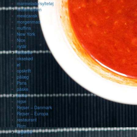
marmelade/syltetøj
mellemøsten
mexicansk
morgenmad
muffins
New York
Nice
nytår
Odense
oksekød
øl
opskrift
pålæg
Paris
påske
pizza
rejse
Rejser – Danmark
Rejser – Europa
restaurant
Rom
rugbrød