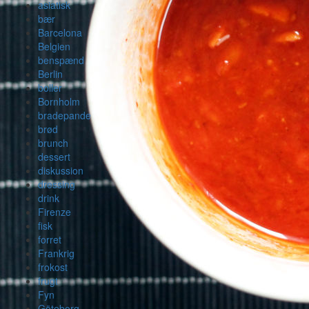
asiatisk
bær
Barcelona
Belgien
benspænd
Berlin
boller
Bornholm
bradepande
brød
brunch
dessert
diskussion
dressing
drink
Firenze
fisk
forret
Frankrig
frokost
frugt
Fyn
Göteborg