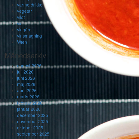
varme drikke
vegetar
vildt
vin
vingård
vinsmagning
Wien
Månedsarkiv
august 2026
juli 2026
juni 2026
maj 2026
april 2026
marts 2026
februar 2026
januar 2026
december 2025
november 2025
oktober 2025
september 2025