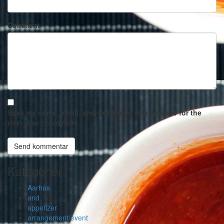
Comment
Save my name, email, and website in this browser for the
next time I comment.
Kategorier
Aarhus
and
appetizer
arrangement/event