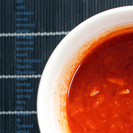
saft
salat
sandwich
sauce
simremad
skaldyr
småkage
småsnak
smoothie
snack
Sønderjylland
Spanien
Stockholm
suppe
Sverige
svinekød
syltning
tærte
thai
tilbehør
tip
Tyskland
udflugt