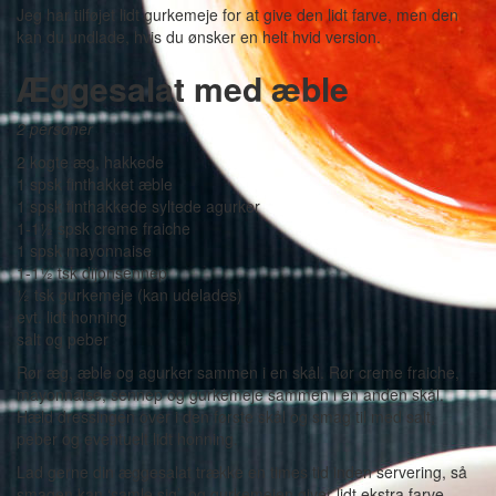
Jeg har tilføjet lidt gurkemeje for at give den lidt farve, men den
kan du undlade, hvis du ønsker en helt hvid version.
Æggesalat med æble
2 personer
2 kogte æg, hakkede
1 spsk finthakket æble
1 spsk finthakkede syltede agurker
1-1½ spsk creme fraiche
1 spsk mayonnaise
1-1½ tsk dijonsennep
½ tsk gurkemeje (kan udelades)
evt. lidt honning
salt og peber
Rør æg, æble og agurker sammen i en skål. Rør creme fraiche,
mayonnaise, sennep og gurkemeje sammen i en anden skål.
Hæld dressingen over i den første skål og smag til med salt,
peber og eventuelt lidt honning.
Lad gerne din æggesalat trække en times tid inden servering, så
smagen kan ‘samle sig’, og gurkemejen giver lidt ekstra farve.