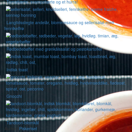
Tomattærte, svampetærte og et hurra!
Langtidsstegte andelår, blommesauce og sellerisalat med
fennikelfrø
Rødbedebøffer med grønkålssalat og pestokartofler
Indisk toast
Gnocchi
Tandoori-blomkål
Author:
Piskeriset