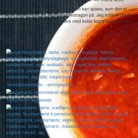
Note: En ganske dejlig æggesalat, som kan spises, som den er – i
dette tilfælde med lidt løgringe og estragon på. Jeg testede dagen
efter, om den er god at kombinere med kolde kogte kartofler, og
ja – det er den!
Se også:
Smørrebrødstærte – smörgåstårta
Hjemmerørt æggesalat