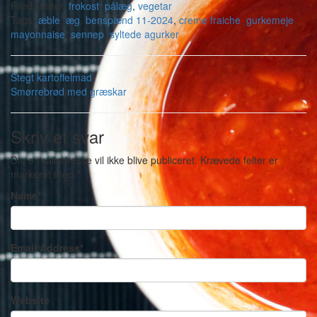
Filed Under:
frokost
,
pålæg
,
vegetar
Tags:
æble
,
æg
,
benspænd 11-2024
,
creme fraiche
,
gurkemeje
,
mayonnaise
,
sennep
,
syltede agurker
Stegt kartoffelmad
Smørrebrød med græskar
Skriv et svar
Din e-mailadresse vil ikke blive publiceret.
Krævede felter er
markeret med
*
Name
*
Email Address
*
Website