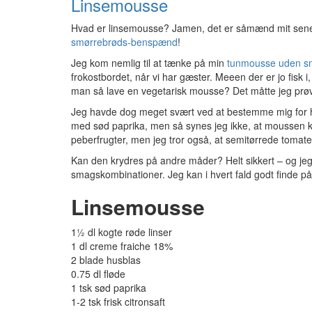
Linsemousse
Hvad er linsemousse? Jamen, det er såmænd mit sene
smørrebrøds-benspænd
!
Jeg kom nemlig til at tænke på min
tunmousse uden s
frokostbordet, når vi har gæster. Meeen der er jo fisk
man så lave en vegetarisk mousse? Det måtte jeg prøv
Jeg havde dog meget svært ved at bestemme mig for hvi
med sød paprika, men så synes jeg ikke, at moussen ka
peberfrugter, men jeg tror også, at semitørrede tomate
Kan den krydres på andre måder? Helt sikkert – og jeg 
smagskombinationer. Jeg kan i hvert fald godt finde på
Linsemousse
1½ dl kogte røde linser
1 dl creme fraiche 18%
2 blade husblas
0.75 dl fløde
1 tsk sød paprika
1-2 tsk frisk citronsaft