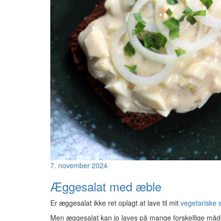
7. november 2024
Æggesalat med æble
Er æggesalat ikke ret oplagt at lave til mit
vegetariske
Men æggesalat kan jo laves på mange forskellige måder