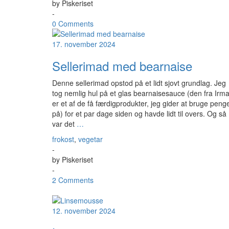
by
Piskeriset
-
0 Comments
17. november 2024
Sellerimad med bearnaise
Denne sellerimad opstod på et lidt sjovt grundlag. Jeg
tog nemlig hul på et glas bearnaisesauce (den fra Irm
er et af de få færdigprodukter, jeg gider at bruge peng
på) for et par dage siden og havde lidt til overs. Og så
var det
…
frokost
,
vegetar
-
by
Piskeriset
-
2 Comments
12. november 2024