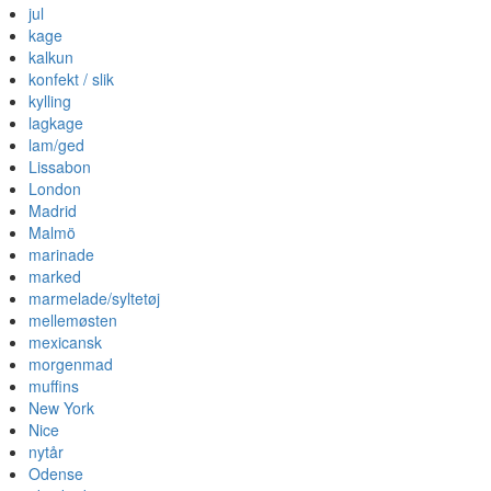
jul
kage
kalkun
konfekt / slik
kylling
lagkage
lam/ged
Lissabon
London
Madrid
Malmö
marinade
marked
marmelade/syltetøj
mellemøsten
mexicansk
morgenmad
muffins
New York
Nice
nytår
Odense