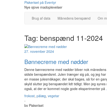
Skip
Piskeriset på Eventyr
to
Nye sjove madoplevelser
content
Brug af data
Månedens benspænd
Om m
Tag:
benspænd 11-2024
27. november 2024
Bønnecreme med nødder
Denne bønnecreme med nødder bliver nok månedens
sidste benspændsret. Julen trænger sig på, og jeg har
en masse julesmåkager, der skal bages, så for en gan
skyld slutter jeg benspændet lidt tidligt. Men jeg synes
også, at der er kommet nogle gode eksperimenter på
frokost
,
pålæg
,
vegetar
-
by
Piskeriset