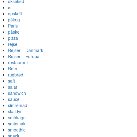
oksekød
øl
opskrift
pålæg
Paris
påske
pizza
rejse
Rejser – Danmark
Rejser – Europa
restaurant
Rom
rugbrød
saft
salat
sandwich
sauce
simremad
skaldyr
småkage
småsnak
smoothie
snack