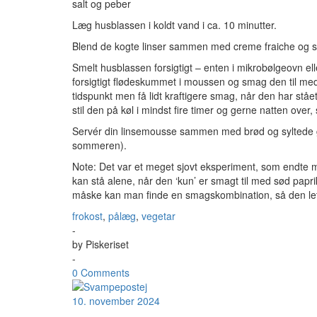
salt og peber
Læg husblassen i koldt vand i ca. 10 minutter.
Blend de kogte linser sammen med creme fraiche og sød
Smelt husblassen forsigtigt – enten i mikrobølgeovn el
forsigtigt flødeskummet i moussen og smag den til med 
tidspunkt men få lidt kraftigere smag, når den har ståe
stil den på køl i mindst fire timer og gerne natten over,
Servér din linsemousse sammen med brød og syltede gr
sommeren).
Note: Det var et meget sjovt eksperiment, som endte m
kan stå alene, når den ‘kun’ er smagt til med sød pap
måske kan man finde en smagskombination, så den lett
frokost
,
pålæg
,
vegetar
-
by
Piskeriset
-
0 Comments
10. november 2024