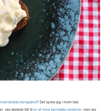
 smørrebrøds-benspænd
? Det synes jeg i hvert fald.
. Jeg skelede lidt til
en af mine karrysilds-versioner
, men jeg