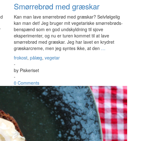
Smørrebrød med græskar
nd
Kan man lave smørrebrød med græskar? Selvfølgelig
kan man det! Jeg bruger mit vegetariske smørrebrøds-
r
benspænd som en god undskyldning til sjove
eksperimenter, og nu er turen kommet til at lave
smørrebrød med græskar. Jeg har lavet en krydret
græskarcreme, men jeg syntes ikke, at den
…
frokost
,
pålæg
,
vegetar
-
by
Piskeriset
-
0 Comments