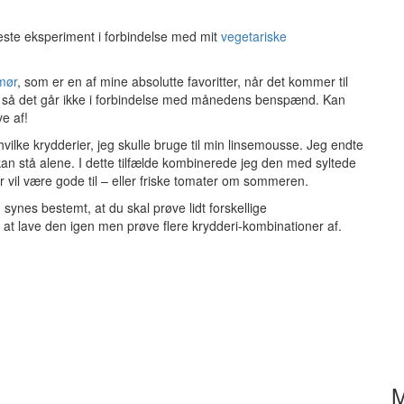
ste eksperiment i forbindelse med mit
vegetariske
mør
, som er en af mine absolutte favoritter, når det kommer til
 i, så det går ikke i forbindelse med månedens benspænd. Kan
e af!
lke krydderier, jeg skulle bruge til min linsemousse. Jeg endte
n stå alene. I dette tilfælde kombinerede jeg den med syltede
r vil være gode til – eller friske tomater om sommeren.
synes bestemt, at du skal prøve lidt forskellige
 at lave den igen men prøve flere krydderi-kombinationer af.
M