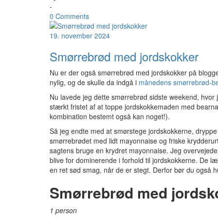
-
0 Comments
19. november 2024
Smørrebrød med jordskokker
Nu er der også smørrebrød med jordskokker på bloggen!
nylig, og de skulle da indgå i
månedens smørrebrød-b
Nu lavede jeg dette smørrebrød sidste weekend, hvor
stærkt fristet af at toppe jordskokkemaden med bearna
kombination bestemt også kan noget!).
Så jeg endte med at smørstege jordskokkerne, dryppe de
smørrebrødet med lidt mayonnaise og friske krydderurte
sagtens bruge en krydret mayonnaise. Jeg overvejede k
blive for dominerende i forhold til jordskokkerne. De l
en ret sød smag, når de er stegt. Derfor bør du også 
Smørrebrød med jordsk
1 person