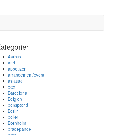
ategorier
Aarhus
and
appetizer
arrangement/event
asiatisk
bær
Barcelona
Belgien
benspænd
Berlin
boller
Bornholm
bradepande