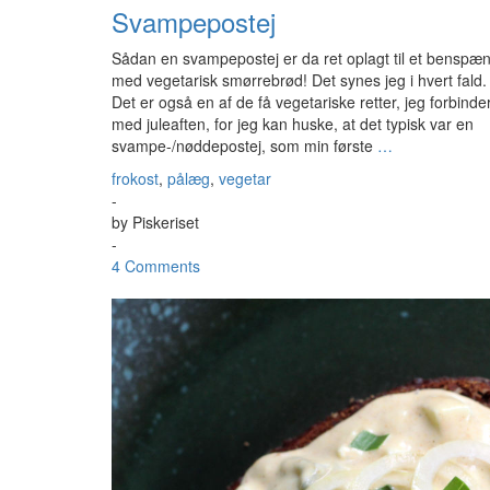
Svampepostej
Sådan en svampepostej er da ret oplagt til et benspæ
med vegetarisk smørrebrød! Det synes jeg i hvert fald.
Det er også en af de få vegetariske retter, jeg forbinde
med juleaften, for jeg kan huske, at det typisk var en
svampe-/nøddepostej, som min første
…
frokost
,
pålæg
,
vegetar
-
by
Piskeriset
-
4 Comments