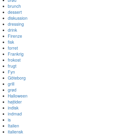
brød
brunch
dessert
diskussion
dressing
drink
Firenze
fisk
forret
Frankrig
frokost
frugt
Fyn
Göteborg
grill
grød
Halloween
højtider
indisk
indmad
is
Italien
italiensk