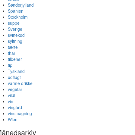
Sønderjylland
Spanien
Stockholm
suppe
Sverige
svinekød
syltning
tærte
thai
tilbehør
tip
Tyskland
udflugt
varme drikke
vegetar
vildt
vin
vingård
vinsmagning
Wien
ånedsarkiv