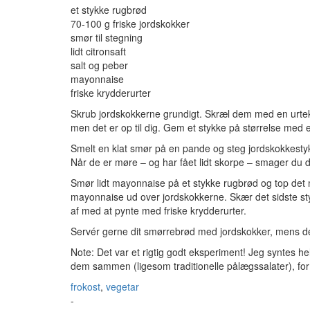
et stykke rugbrød
70-100 g friske jordskokker
smør til stegning
lidt citronsaft
salt og peber
mayonnaise
friske krydderurter
Skrub jordskokkerne grundigt. Skræl dem med en urtekn
men det er op til dig. Gem et stykke på størrelse med e
Smelt en klat smør på en pande og steg jordskokke
Når de er møre – og har fået lidt skorpe – smager du 
Smør lidt mayonnaise på et stykke rugbrød og top det m
mayonnaise ud over jordskokkerne. Skær det sidste sty
af med at pynte med friske krydderurter.
Servér gerne dit smørrebrød med jordskokker, mens det
Note: Det var et rigtig godt eksperiment! Jeg syntes he
dem sammen (ligesom traditionelle pålægssalater), for 
frokost
,
vegetar
-