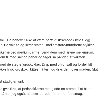
iv. De behøver ikke at være perfekt skrællede (synes jeg),
n lille valnød og skær resten i mellemstore/mundrette stykker.
stykkerne ved mediumvarme. Vend dem med jævne mellemrum.
dem til med salt og peber og tager så panden af varmen.
ed de stegte jordskokker. Dryp med citronsaft og fordel lidt
kke frisk jordskok i bittesmå tern og drys dem over maden. Slut
 stadig er lunt.
ldigvis ikke, at jordskokkerne manglede en creme til at binde
så tror jeg også, at smørrebrødet for en for fed smag.