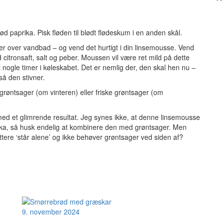
 paprika. Pisk fløden til blødt flødeskum i en anden skål.
ler over vandbad – og vend det hurtigt i din linsemousse. Vend
citronsaft, salt og peber. Moussen vil være ret mild på dette
t nogle timer i køleskabet. Det er nemlig der, den skal hen nu –
 så den stivner.
øntsager (om vinteren) eller friske grøntsager (om
ed et glimrende resultat. Jeg synes ikke, at denne linsemousse
rika, så husk endelig at kombinere den med grøntsager. Men
ere ‘står alene’ og ikke behøver grøntsager ved siden af?
9. november 2024