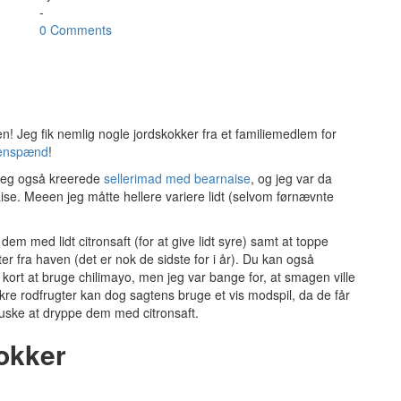
-
0 Comments
 Jeg fik nemlig nogle jordskokker fra et familiemedlem for
enspænd
!
 jeg også kreerede
sellerimad med bearnaise
, og jeg var da
ise. Meeen jeg måtte hellere variere lidt (selvom førnævnte
m med lidt citronsaft (for at give lidt syre) samt at toppe
r fra haven (det er nok de sidste for i år). Du kan også
ort at bruge chilimayo, men jeg var bange for, at smagen ville
ækre rodfrugter kan dog sagtens bruge et vis modspil, da de får
huske at dryppe dem med citronsaft.
okker