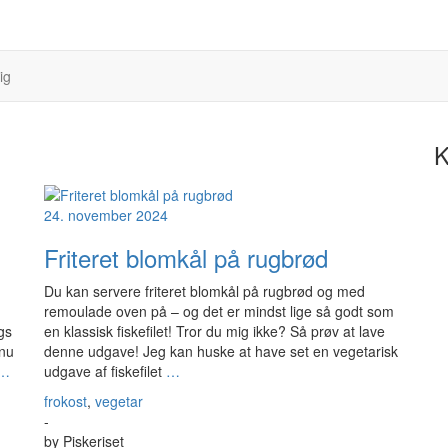
ig
K
24. november 2024
Friteret blomkål på rugbrød
Du kan servere friteret blomkål på rugbrød og med
remoulade oven på – og det er mindst lige så godt som
gs
en klassisk fiskefilet! Tror du mig ikke? Så prøv at lave
 nu
denne udgave! Jeg kan huske at have set en vegetarisk
…
udgave af fiskefilet
…
frokost
,
vegetar
-
by
Piskeriset