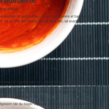
 til frokost.
wichbrød af god kvalitet, men det er sjovere at bage selv, og
, så du blot skal flække det og fylde det, så snart det er
 resten af ingredienserne i – hold lidt igen med melet – og ælt
obbelt størrelse under et fugtigt klæde. Læg derefter dejen i en
jen ud, så den er jævnt fordelt. Lad den efterhæve i en halv
ime. Lad brødet køle helt af.
er (ligesom når du bager lagkagebunde og skal skære dem ud til