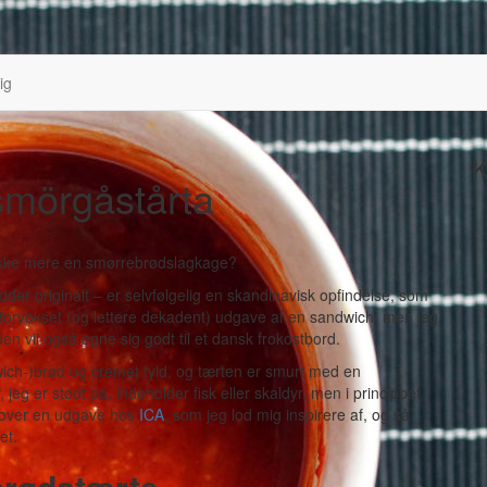
ig
K
smörgåstårta
 ikke mere en smørrebrødslagkage?
er originalt – er selvfølgelig en skandinavisk opfindelse, som
n forvokset (og lettere dekadent) udgave af en sandwich, men jeg
 den vil også egne sig godt til et dansk frokostbord.
ich-)brød og cremet fyld, og tærten er smurt med en
g er stødt på, indeholder fisk eller skaldyr, men i princippet
t over en udgave hos
ICA
, som jeg lod mig inspirere af, og så
et.
brødstærte