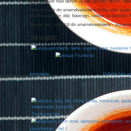
jævnt ud over hele tærten og sæt derefter tærten i køl
Husk at pynte din smørrebrødstærte til den store guldme
med krebsehaler, dild, fiskerogn, radiser og avokado
Nyd en god, mild øl til din smørrebrødstærte – jeg serv
Se også:
porretærte
Grillede bær og
Tacos med fisk
påskefrokost – del 1