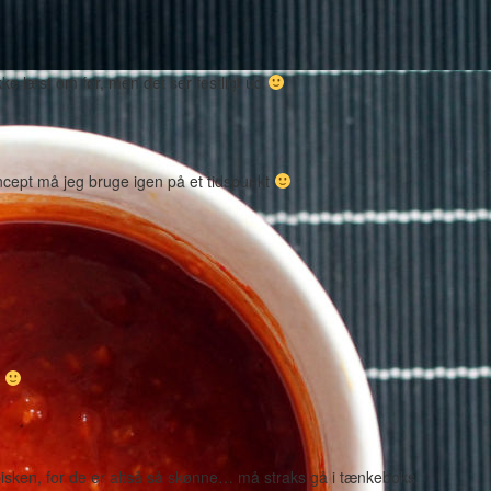
ke læst om før, men det ser festligt ud
oncept må jeg bruge igen på et tidspunkt
d
bisken, for de er altså så skønne… må straks gå i tænkeboks