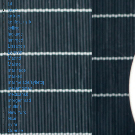
jul
kage
kalkun
konfekt / slik
kylling
lagkage
lam/ged
Lissabon
London
Madrid
Malmö
marinade
marked
marmelade/syltetøj
mellemøsten
mexicansk
morgenmad
muffins
New York
Nice
nytår
Odense