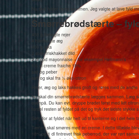
Nu skal fyldet røres sammen. Jeg valgte at lave fyld me
Smørrebrødstærte – fyl
450 g forkogte rejer
4 hårdkogte æg
400 g laks
2 spsk friskhakket dild
2 dl god mayonnaise – for eksempel Hellmann’s
1½ dl creme fraiche 18%
salt og peber
saft og skal fra ½ øko-citron
Rejer, æg og laks hakkes groft og røres med de andre 
Nu skal din smørrebrødstærte lægges sammen. Læg san
ovenpå. Du kan evt. dryppe brødet først med lidt citr
fordel resten af fyldet på det og tryk det sidste stykk
Sørg for at fyldet når helt ud til kanterne og i det hele t
Tærten skal smøres med en creme. I dette tilfælde ble
18% og 1 dl fintrevet frisk peberrod, der var rørt samm