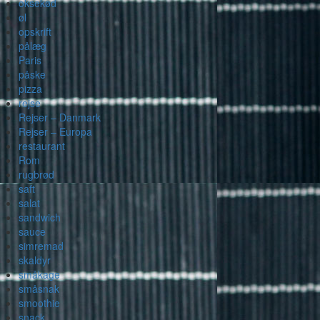
oksekød
øl
opskrift
pålæg
Paris
påske
pizza
rejse
Rejser – Danmark
Rejser – Europa
restaurant
Rom
rugbrød
saft
salat
sandwich
sauce
simremad
skaldyr
småkage
småsnak
smoothie
snack