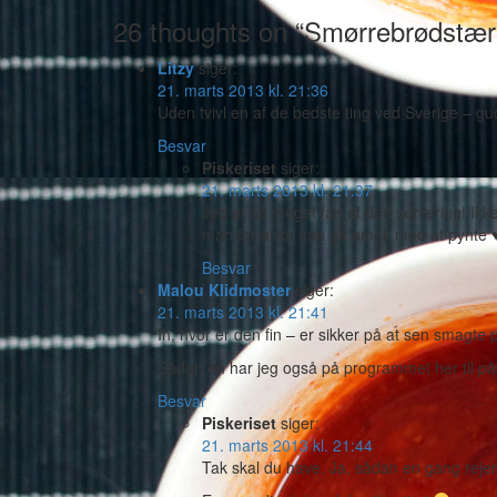
26 thoughts on “Smørrebrødstær
Litzy
siger:
21. marts 2013 kl. 21:36
Uden tvivl en af de bedste ting ved Sverige – g
Besvar
Piskeriset
siger:
21. marts 2013 kl. 21:37
Jeg er så meget fan af den servering! Ikke
man for alvor kan gå amok med at pynte 
Besvar
Malou Klidmoster
siger:
21. marts 2013 kl. 21:41
Ih, hvor er den fin – er sikker på at sen smagte 
Sådan en har jeg også på programmet her til påsk
Besvar
Piskeriset
siger:
21. marts 2013 kl. 21:44
Tak skal du have. Ja, sådan en gang reje