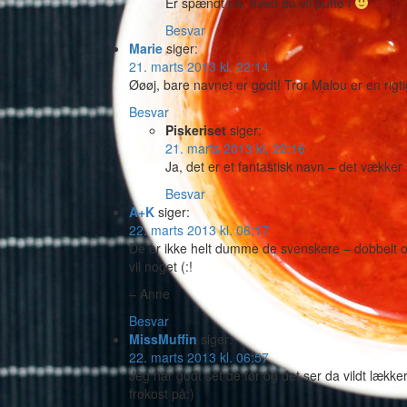
Er spændt på, hvad du vil putte i
Besvar
Marie
siger:
21. marts 2013 kl. 22:14
Øøøj, bare navnet er godt! Tror Malou er en rigt
Besvar
Piskeriset
siger:
21. marts 2013 kl. 22:16
Ja, det er et fantastisk navn – det vækker 
Besvar
A+K
siger:
22. marts 2013 kl. 06:17
De er ikke helt dumme de svenskere – dobbelt op
vil noget (:!
– Anne
Besvar
MissMuffin
siger:
22. marts 2013 kl. 06:57
Jeg har godt set de før og det ser da vildt lækk
frokost på:)