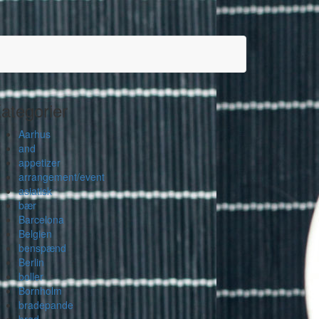
ategorier
Aarhus
and
appetizer
arrangement/event
asiatisk
bær
Barcelona
Belgien
benspænd
Berlin
boller
Bornholm
bradepande