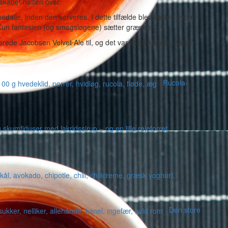
eskabet natten over.
dalje, inden den serveres. I dette tilfælde blev tærten pyntet
. Kun fantasien (og smagsløgene) sætter grænsen.
erede Jacobsen Velvet Ale til, og det var et glimrende match.
Rucola-
 skumfiduser med lakridssirup – og en lille rejeforret
Den store