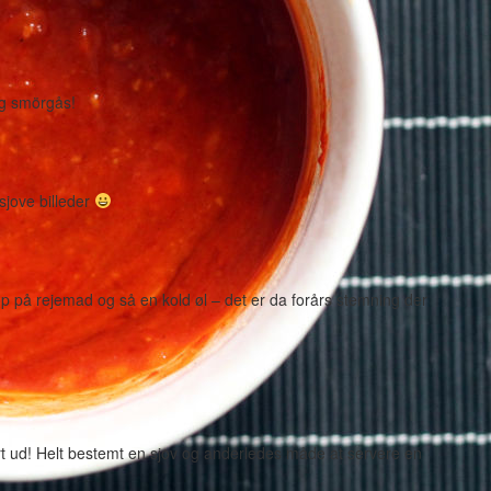
ig smörgås!
sjove billeder
 på rejemad og så en kold øl – det er da forårs stemning der
ert ud! Helt bestemt en sjov og anderledes måde at servere en