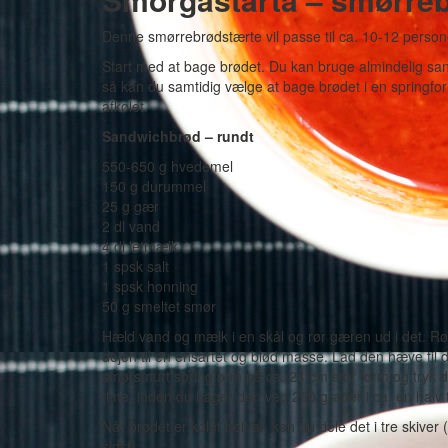
Denne smørrebrødstærte vil passe til ca. 10-12 personer
Start med at bage brødet. Du kan bruge almindelig sand
så kan du samtidig vælge at bage brødet i en springform
afkølet.
Sandwichbrød – rundt
550-650 g hvedemel
150 g durummel
25 g gær
2 dl vand
4 dl letmælk
1 spsk salt
1 spsk honning
50 g smeltet smør
Hæld vand og mælk i en skål og rør gæren ud i det. Rør
dejen til en ensartet og blød masse. Lad den hæve til d
smørsmurt springform på ca. 24 cm stor form og tryk de
time, inden du bager den ved 200 grader i ca. en halv t
Når brødet er kølet helt af, kan du dele det i tre skiv
sidst).