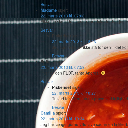
Besvar
Madame
siger:
22. marts 2013 kl. 07:08
Sikke en skøn idé – smørrebrødstærter har jeg ik
Besvar
Piskeriset
siger:
22. marts 2013 kl. 18:26
Jeg kunne heller ikke stå for den – det k
Besvar
Sofie
siger:
22. marts 2013 kl. 07:59
Hvor er den FLOT, tante Andrea!
Besvar
Piskeriset
siger:
22. marts 2013 kl. 18:27
Tusind tak! Den må du prøve ved lejlighe
Besvar
Camilla
siger:
22. marts 2013 kl. 10:34
Jeg har længe gerne ville lave sådan en lækker