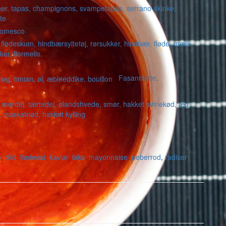
 romesco
Fasanrilette,
e
,
dild
,
flødeost
,
kaviar
,
laks
,
mayonnaise
,
peberrod
,
radiser
,
M