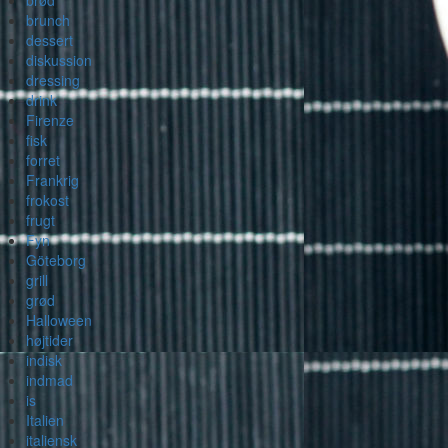
brød
brunch
dessert
diskussion
dressing
drink
Firenze
fisk
forret
Frankrig
frokost
frugt
Fyn
Göteborg
grill
grød
Halloween
højtider
indisk
indmad
is
Italien
italiensk