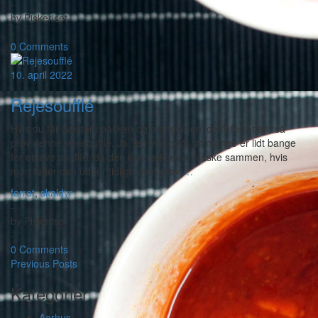
-
by
Piskeriset
-
0 Comments
10. april 2022
Rejesoufflé
Hvis du får gæster i påsken og mangler en idé til forretten, så
prøv denne rejesoufflé. Ja, jeg ved godt, at mange er lidt bange
for at lave soufflé, da den kan risikere at klaske sammen, hvis
man tager den ud for tidligt, men prøv
…
forret
,
skaldyr
-
by
Piskeriset
-
0 Comments
Previous Posts
Kategorier
Aarhus