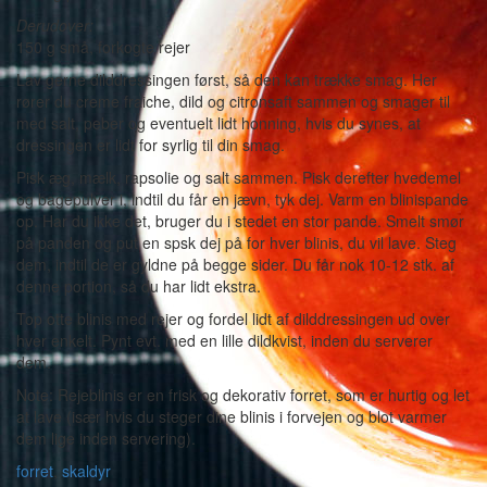
Derudover:
150 g små, forkogte rejer
Lav gerne dilddressingen først, så den kan trække smag. Her
rører du creme fraiche, dild og citronsaft sammen og smager til
med salt, peber og eventuelt lidt honning, hvis du synes, at
dressingen er lidt for syrlig til din smag.
Pisk æg, mælk, rapsolie og salt sammen. Pisk derefter hvedemel
og bagepulver i, indtil du får en jævn, tyk dej. Varm en blinispande
op. Har du ikke det, bruger du i stedet en stor pande. Smelt smør
på panden og put en spsk dej på for hver blinis, du vil lave. Steg
dem, indtil de er gyldne på begge sider. Du får nok 10-12 stk. af
denne portion, så du har lidt ekstra.
Top otte blinis med rejer og fordel lidt af dilddressingen ud over
hver enkelt. Pynt evt. med en lille dildkvist, inden du serverer
dem.
Note: Rejeblinis er en frisk og dekorativ forret, som er hurtig og let
at lave (især hvis du steger dine blinis i forvejen og blot varmer
dem lige inden servering).
forret
,
skaldyr