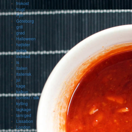
frokost
frugt
Fyn
Göteborg
grill
grød
Halloween
højtider
indisk
indmad
is
Italien
italiensk
jul
kage
kalkun
konfekt / slik
kylling
lagkage
lam/ged
Lissabon
London