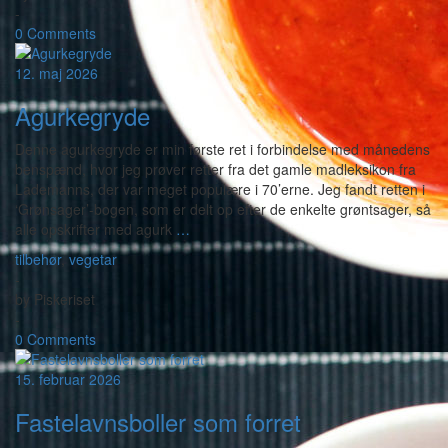
-
0 Comments
12. maj 2026
Agurkegryde
Denne agurkegryde er min første ret i forbindelse med månedens
benspænd, hvor jeg prøver retter fra det gamle madleksikon fra
Lademanns, der var meget populære i 70’erne. Jeg fandt retten i
‘Grønsager’-bogen, som er delt op efter de enkelte grøntsager, så
alle opskrifter med agurk
…
tilbehør
,
vegetar
-
by
Piskeriset
-
0 Comments
15. februar 2026
Fastelavnsboller som forret