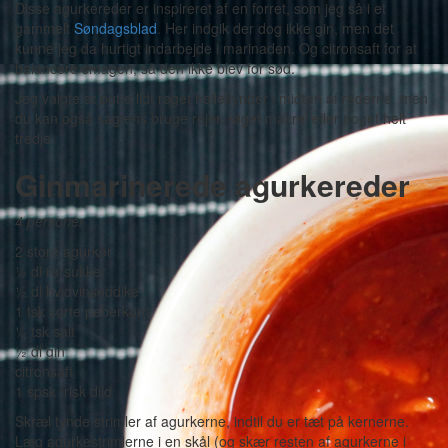
Disse agurkereder er inspireret af en forret, som jeg så i et
gammelt
Søndagsblad
. Her indgik der dog ikke gin, men det
kunne jeg da hurtigt indarbejde i marinaden. Og citronsaft for at
balancere smagen, så den ikke blev for sød.
Jeg valgte at putte lidt røget helleflynder i midten af rederne, men
du kan også sagtens bruge rejer, røget makrel eller noget helt
tredje.
Ginmarinerede agurkereder
4 personer
2 store agurker
½ dl rørsukker
½ dl hvidvinseddike
1 tsk sorte peberkorn
½ tsk salt
½ dl gin
citronsaft
1 spsk frisk dild
Skræl tynde strimler af agurkerne, indtil du er tæt på kernerne.
Læg agurkestrimlerne i en skål (og skær resten af agurkerne i