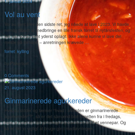
1. januar 2024
Vol au vent
Vol au vent blev den sidste ret, jeg nåede at lave i 2023. Vi havde
nemlig tilbudt at medbringe en lille fransk forret til nytårsfesten, og
her var vol au vent yderst oplagt. Ikke alene kunne vi lave det
meste på forhånd – anretningen krævede
…
forret
,
kylling
-
by
Piskeriset
-
0 Comments
21. august 2023
Ginmarinerede agurkereder
Hvis du sidder og tænker “hvad i alverden er ginmarinerede
agurkereder!?”, så er det såmænd blot forretten fra i fredags,
hvor vi holdt en lille ginsmagning sammen med et vennepar. Og
så er det jo vigtigt at bruge gin i madlavningen.