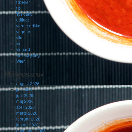
tilbehør
tip
Tyskland
udflugt
varme drikke
vegetar
vildt
vin
vingård
vinsmagning
Wien
Månedsarkiv
august 2026
juli 2026
juni 2026
maj 2026
april 2026
marts 2026
februar 2026
januar 2026
december 2025