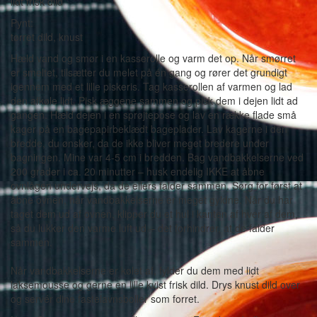
lidt frisk dild
Pynt:
tørret dild, knust
Hæld vand og smør i en kasserolle og varm det op. Når smørret
er smeltet, tilsætter du melet på én gang og rører det grundigt
igennem med et lille piskeris. Tag kasserollen af varmen og lad
den afkøle lidt. Pisk æggene sammen og pisk dem i dejen lidt ad
gangen. Hæld dejen i en sprøjtepose og lav en række flade små
kager på en bagepapirbeklædt bageplader. Lav kagerne i den
bredde, du ønsker, da de ikke bliver meget bredere under
bagningen. Mine var 4-5 cm i bredden. Bag vandbakkelserne ved
200 grader i ca. 20 minutter – husk endelig IKKE at åbne
ovnlågen undervejs, da de ellers falder sammen. Sørg for først at
åbne ovnen, når vandbakkelserne er meget gyldne. Når du har
taget dem ud af ovnen, klipper du et hul i kanten af hver af dem,
så du lukker den varme luft ud – det forhindrer, at de falder
sammen.
Når vandbakkelserne er kølet af, fylder du dem med lidt
laksemousse og gerne en lille kvist frisk dild. Drys knust dild over
og servér dine fastelavnsboller som forret.