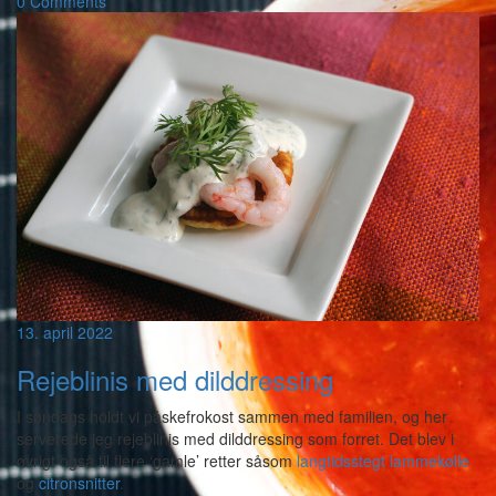
0 Comments
13. april 2022
Rejeblinis med dilddressing
I søndags holdt vi påskefrokost sammen med familien, og her
serverede jeg rejeblinis med dilddressing som forret. Det blev i
øvrigt også til flere ‘gamle’ retter såsom
langtidsstegt lammekølle
og
citronsnitter
.