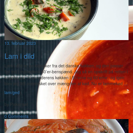
13. februar 2023
Lam i dild
Lam i dild er en klassiker fra det danske køkken, og den passer
fint ind i månedens 60’er-benspænd. Jeg så en opskrift på retten i
kogebogen ‘Husmoderens køkken i 50’erne og 60’erne’, og igen
blev jeg lidt overrasket over mængden af kød. Nu er lammekød
…
lam/ged
-
by
Piskeriset
-
0 Comments