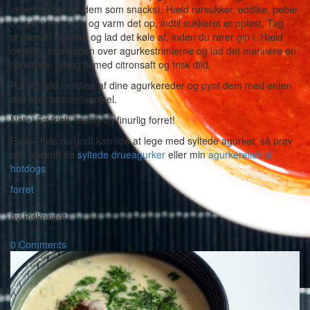
skiver og servér dem som snacks). Hæld rørsukker, eddike, peber
og salt i en gryde og varm det op, indtil sukkeret er opløst. Tag
gryden af varmen og lad det køle af, inden du rører gin i. Hæld
derefter marinaden over agurkestrimlerne og lad det marinere en
halv time. Smag til med citronsaft og frisk dild.
Put lidt fyld i midten af dine agurkereder og pynt dem med enten
dild eller bronzefennikel.
Note: En frisk, festlig og finurlig forret!
Psst – hvis du godt kan lide at lege med syltede agurker, så prøv
min opskrift på
syltede drueagurker
eller min
agurkerelish til
hotdogs
.
forret
-
by
Piskeriset
-
0 Comments