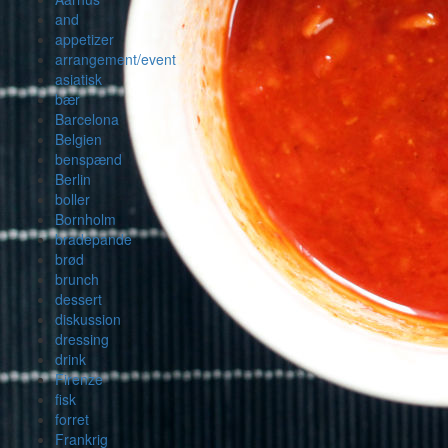
and
appetizer
arrangement/event
asiatisk
bær
Barcelona
Belgien
benspænd
Berlin
boller
Bornholm
bradepande
brød
brunch
dessert
diskussion
dressing
drink
Firenze
fisk
forret
Frankrig