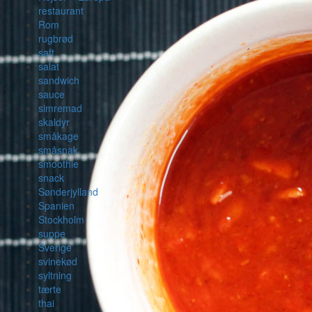
restaurant
Rom
rugbrød
saft
salat
sandwich
sauce
simremad
skaldyr
småkage
småsnak
smoothie
snack
Sønderjylland
Spanien
Stockholm
suppe
Sverige
svinekød
syltning
tærte
thai