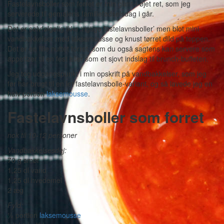
Fastelavnsboller som forret er min glimt-i-øjet ret, som jeg
serverede til gemalens familiefødselsdag i går.
Det er selvfølgelig ikke ‘rigtige fastelavnsboller’ men blot mini-
vandbakkelser med laksemousse og knust tørret dild på toppen.
Det er en lille nuttet forret, som du også sagtens kan servere som
appetizer til en fest eller som et sjovt indslag til brunch-buffeten.
Jeg tog udgangspunkt i min opskrift på vandbakkelser, som jeg
før har brugt til en let fastelavnsbolle-variant, og så lavede jeg en
halv portion
laksemousse
.
Fastelavnsboller som forret
nok til 10-12 personer
Vandbakkelsesdej:
70 g smør
1,25 dl vand
1,25 dl hvedemel
2 æg
Fyld:
½ portion
laksemousse