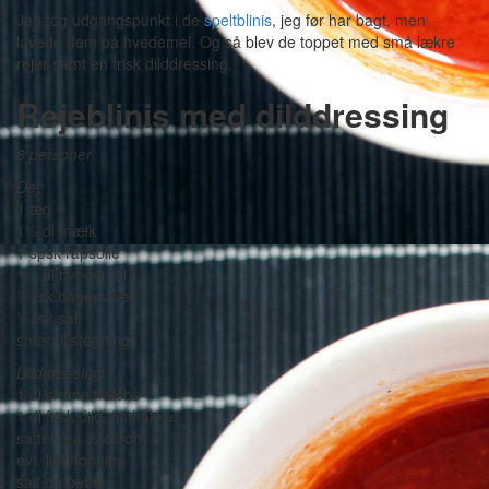
Jeg tog udgangspunkt i de
speltblinis
, jeg før har bagt, men
lavede dem på hvedemel. Og så blev de toppet med små lækre
rejer samt en frisk dilddressing.
Rejeblinis med dilddressing
8 personer
Dej:
1 æg
1½ dl mælk
1 spsk rapsolie
1½ dl hvedemel
½ tsk bagepulver
½ tsk salt
smør til stegning
Dilddressing:
1 dl creme fraiche
1 dl frisk dild, finthakket
saften fra ½ citron
evt. lidt honning
salt og peber