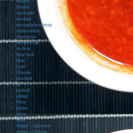
Madrid
Malmö
marinade
marked
marmelade/syltetøj
mellemøsten
mexicansk
morgenmad
muffins
New York
Nice
nytår
Odense
oksekød
øl
opskrift
pålæg
Paris
påske
pizza
rejse
Rejser – Danmark
Rejser – Europa