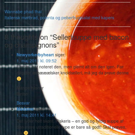
Wannabe phad thai
Italiensk mørbrad, polenta og peberfrugtsalat med kapers
8 thoughts on “Sellerisuppe med bacon
og champignons”
Newyorkerbyheart
siger:
1. maj 2011 kl. 09:52
Uhmm, har noteret den, men glemt alt om den igen. For
mig der ææææælsker knoldselleri, må jeg da prøve denne
Mange hilsner
Birthe
Besvar
Madame
siger:
1. maj 2011 kl. 14:41
Det lyder helt skønt, Piskeris – en god og fyldig suppe af
den mere utraditionelle type er bare så godt! Skal prøves,
tak