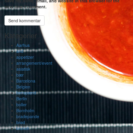
Save my name, email, and website in this browser for the
next time I comment.
Kategorier
Aarhus
and
appetizer
arrangement/event
asiatisk
bær
Barcelona
Belgien
benspænd
Berlin
boller
Bornholm
bradepande
brød
brunch