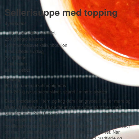
Sellerisuppe med topping
4 personer
1 lille knoldselleri, skrællet
250 g kogte kikærter
5 dl hjemmelavet kalkunbouillon
6 fed pillede hvidløg
2½ dl fløde
1 tsk timian
salt og peber
Topping:
200 g brune markchampignons
150-200 g tykke baconskiver, skåret i mindre stykker
Skær knoldselleri i tern og kog dem i en gryde, til de er møre og
tilsæt så kikærterne, så de får et par minutter sammen med
selleriternene. Steg baconen imens på en pande. Hæld næsten al
kogevandet fra – lad 1-2 dl blive tilbage i gryden – og tilsæt
bouillonen og de pillede fed hvidløg. Lad det koge i fem minutter
og rens i mellemtiden svampene og skær dem i skiver. Når
baconen er færdig, steger du svampene. Hæld madfløde og