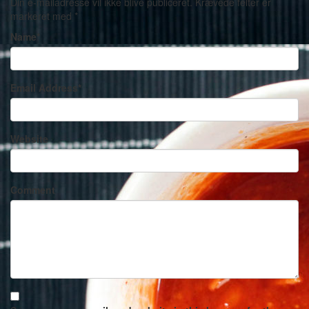
Din e-mailadresse vil ikke blive publiceret.
Krævede felter er
markeret med
*
Name
*
Email Address
*
Website
Comment