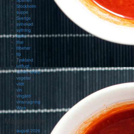
Spanien
Stockholm
suppe
Sverige
svinekød
syltning
tærte
thai
tilbehør
tip
Tyskland
udflugt
varme drikke
vegetar
vildt
vin
vingård
vinsmagning
Wien
Månedsarkiv
august 2026