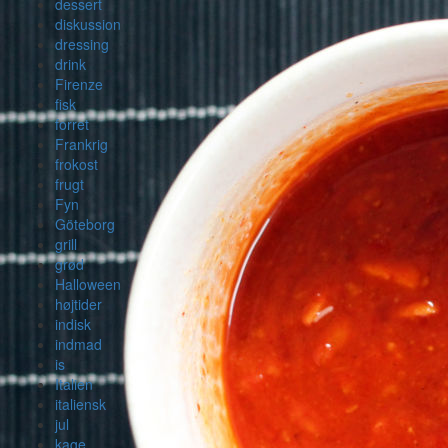
dessert
diskussion
dressing
drink
Firenze
fisk
forret
Frankrig
frokost
frugt
Fyn
Göteborg
grill
grød
Halloween
højtider
indisk
indmad
is
Italien
italiensk
jul
kage