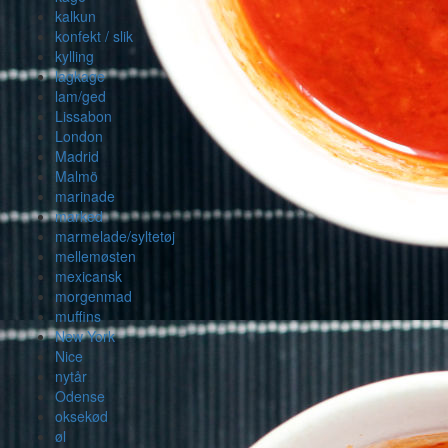
kalkun
konfekt / slik
kylling
lagkage
lam/ged
Lissabon
London
Madrid
Malmö
marinade
marked
marmelade/syltetøj
mellemøsten
mexicansk
morgenmad
muffins
New York
Nice
nytår
Odense
oksekød
øl