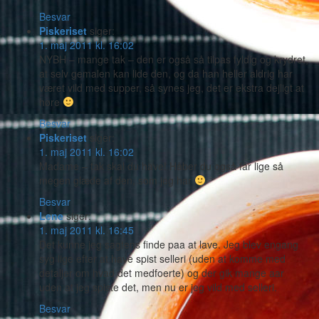
Besvar
Piskeriset
siger:
1. maj 2011 kl. 16:02
NYBH – mange tak – den er også så tilpas fyldig og krydret,
at selv gemalen kan lide den, og da han heller aldrig har
været vild med supper, så synes jeg, det er ekstra dejligt at
høre
Besvar
Piskeriset
siger:
1. maj 2011 kl. 16:02
Madame – tak skal du have! Håber du også får lige så
megen glæde af den, som jeg har
Besvar
Lene
siger:
1. maj 2011 kl. 16:45
Det kunne jeg sagtens finde paa at lave. Jeg blev engang
syg lige efter at have spist selleri (uden at komme med
detaljer om hvad det medfoerte) og der gik mange aar
uden at jeg spiste det, men nu er jeg vild med selleri.
Besvar