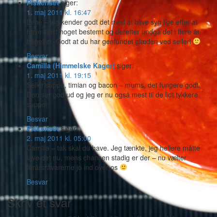
Piskeriset
siger:
1. maj 2011 kl. 16:47
Lene – jeg kender godt det med at blive syg lige efter at
have spist noget bestemt og derefter undgå det i flere år
bagefter. Godt at du har genfundet glæden ved selleri
Besvar
Camilla (Himmelske Kager)
siger:
1. maj 2011 kl. 19:15
Sellerisuppe, timian og bacon – mums, det fungere godt.
Den ser god ud og jeg er nu også mest til de lidt tykkere
supper.
Besvar
Piskeriset
siger:
2. maj 2011 kl. 05:00
Camilla – tak skal du have. Jeg tænkte, jeg hellere måtte
lave det nu, mens chancen stadig er der – nu vælter
forårsråvarerne jo ind over os
Besvar
Skriv et svar