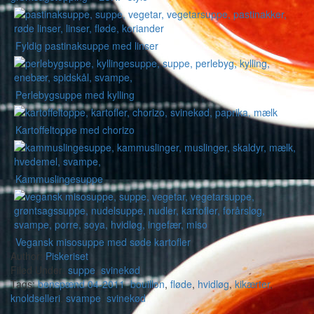
Fyldig pastinaksuppe med linser
Perlebygsuppe med kylling
Kartoffeltoppe med chorizo
Kammuslingesuppe
Vegansk misosuppe med søde kartofler
Author:
Piskeriset
Filed Under:
suppe
,
svinekød
Tags:
benspænd 04-2011
,
bouillon
,
fløde
,
hvidløg
,
kikærter
,
knoldselleri
,
svampe
,
svinekød