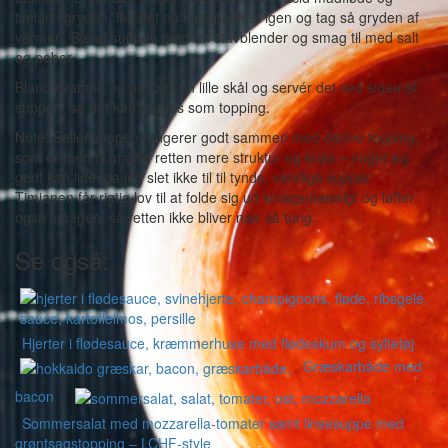
timian i gryden, lad det nå kogepunktet igen og tag så gryden af
varmen. Blend suppen med en stavblender og smag til med salt
og peber.
Bland svampe og bacon i en lille skål og servér det ved siden af
suppen, så det kan bruges som topping.
Note: Sellerisuppen fungerer godt sammen med denne topping,
som er med til at give retten mere struktur og knas – noget jeg
godt kan lide, da jeg slet ikke til til tynde, vandige supper.
Timianen får rigtig lov til at folde sig ud smagsmæssigt og løfter
også smagen, så retten ikke bliver nær så tung.
Se også:
Hjerter i flødesauce, kræmmerhuse med flødeskum og syltetøj
Græskarbåde med
bacon
Sommersalat med mozzarella-tomater samt linsesuppe med
grøntsagstopping – LCHF-style