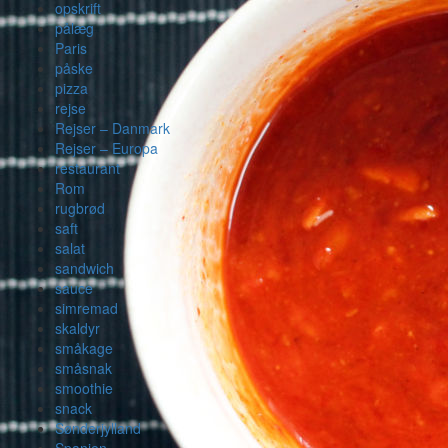
opskrift
pålæg
Paris
påske
pizza
rejse
Rejser – Danmark
Rejser – Europa
restaurant
Rom
rugbrød
saft
salat
sandwich
sauce
simremad
skaldyr
småkage
småsnak
smoothie
snack
Sønderjylland