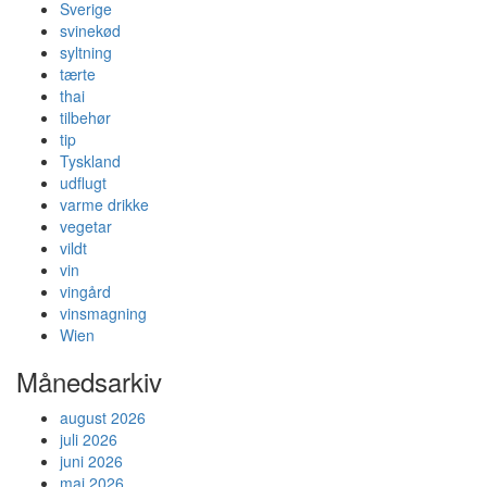
Sverige
svinekød
syltning
tærte
thai
tilbehør
tip
Tyskland
udflugt
varme drikke
vegetar
vildt
vin
vingård
vinsmagning
Wien
Månedsarkiv
august 2026
juli 2026
juni 2026
maj 2026