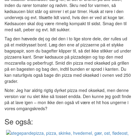
inden du rører tomater og rødvin. Skru ned for varmen, så
kødsaucen blot står og simrer i et par timer. Husk at røre i den
undervejs og evt. tilsætte lidt vand, hvis den er ved at koge tør.
Kødsaucen skal dog være rimelig kompakt til sidst. Smag den til
med salt, peber og evt. lidt sukker.
Tag den hævede dej og del den i to lige store dele, der rulles ud
på et meldrysset bord. Læg den ene af pizzaerne på et stykke
bagepapir, som du bagefter klipper til, så det ikke stikker ud under
pizzaens kant. Smør kødsauce på pizzadejen og top den med
mozzarella og peberfrugt. Smid din pizza med oksekød på grillen
på en bagesten og bag den, indtil bunden er sprød i kanten. Du
kan naturligvis også bage din pizza med oksekød i ovnen ved 250
grader.
Note: Jeg har aldrig rigtig dyrket pizza med oksekød, men denne
version var nu slet ikke så tosset endda. Den kunne jeg godt finde
på at lave igen – mon ikke den også vil være et hit hos ungerne i
vores omgangskreds?
Se også: