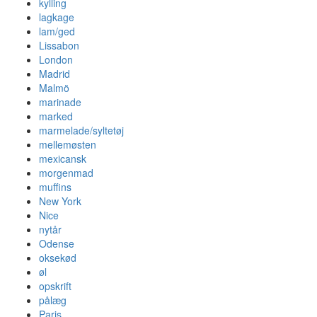
kylling
lagkage
lam/ged
Lissabon
London
Madrid
Malmö
marinade
marked
marmelade/syltetøj
mellemøsten
mexicansk
morgenmad
muffins
New York
Nice
nytår
Odense
oksekød
øl
opskrift
pålæg
Paris