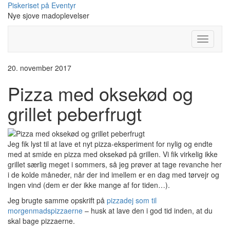
Skip
Piskeriset på Eventyr
to
Nye sjove madoplevelser
content
Toggle
Navigati
20. november 2017
Pizza med oksekød og
grillet peberfrugt
Jeg fik lyst til at lave et nyt pizza-eksperiment for nylig og endte
med at smide en pizza med oksekød på grillen. Vi fik virkelig ikke
grillet særlig meget i sommers, så jeg prøver at tage revanche her
i de kolde måneder, når der ind imellem er en dag med tørvejr og
ingen vind (dem er der ikke mange af for tiden…).
Jeg brugte samme opskrift på
pizzadej som til
morgenmadspizzaerne
– husk at lave den i god tid inden, at du
skal bage pizzaerne.