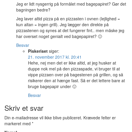
Jeg er lidt nysgerrig på formålet med bagepapiret? Gør det
bagningen bedre?
Jeg laver altid pizza på en pizzasten i ovnen (lejlighed =
kun altan = ingen grill). Jeg lægger den direkte på
pizzastenen og synes at det fungerer fint.. men måske jeg
har overset noget genialt ved bagepapiret? 🙂
Besvar
Piskeriset
siger:
21. november 2017 kl. 20:41
Hehe, nej men det er ikke altid, at jeg husker at
duppe nok mel på den pizzaspade, vi bruger til at
vippe pizzaen over på bagestenen på grillen, og så
risikerer den at hænge fast. Så er det lettere bare at
bruge bagepapir under 🙂
Besvar
Skriv et svar
Din e-mailadresse vil ikke blive publiceret.
Krævede felter er
markeret med
*