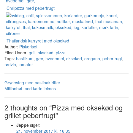
Chilipizza med peberfrugt
Thailandsk karryret med oksekød
Author:
Piskeriset
Filed Under:
grill
,
oksekød
,
pizza
Tags:
basilikum
,
gær
,
hvedemel
,
oksekød
,
oregano
,
peberfrugt
,
rødvin
,
tomater
Grydesteg med pastinakfritter
Millionbøf med kartoffelmos
2 thoughts on “Pizza med oksekød og
grillet peberfrugt”
Jeppe
siger:
21. november 2017 kl. 16:35