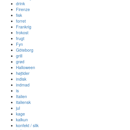
drink
Firenze
fisk
forret
Frankrig
frokost
frugt
Fyn
Göteborg
grill
grød
Halloween
højtider
indisk
indmad
is
Italien
italiensk
jul
kage
kalkun
konfekt / slik