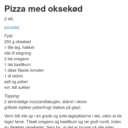
Pizza med oksekød
2 stk.
pizzadej
Fyld:
250 g oksekød
1 lille løg, hakket
olie til stegning
2 tsk oregano
1 tsk basilikum
1 dåse flåede tomater
1 dl rødvin
salt og peber
evt. lidt sukker
Topping:
2 almindelige mozzarellakugler, skåret i skiver
grillede stykker peberfrugt (købes på glas)
Varm lidt olie op i en gryde og svits løgstykkerne i det, uden at de
tager farve. Tilsæt oregano og basilikum og rør godt rundt, inden
du tilsætter oksekødet. Sørg for, at det er brunet på alle sider,