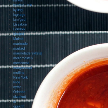
konfekt / slik
kylling
lagkage
lam/ged
Lissabon
London
Madrid
Malmö
marinade
marked
marmelade/syltetøj
mellemøsten
mexicansk
morgenmad
muffins
New York
Nice
nytår
Odense
oksekød
øl
opskrift