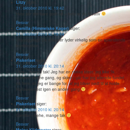
Litzy
siger:
31. oktober 2010 kl. 19:42
Hvor ser det bare godt ud – hvor er du kreativ
Besvar
Camilla (Himmelske Kager)
siger:
31. oktober 2010 kl. 19:44
Uhyyyggeligt! De ildkugler lyder virkelig som en spændende
kombination.
Besvar
Piskeriset
siger:
31. oktober 2010 kl. 20:14
Litzy – mange tak! Jeg har en række ideer, jeg ikke fik
afprøvet denne gang, og siden i går har jeg allerede fundet
på flere, så jeg er bange for, at jeg bliver nødt til at holde
Halloweenfest igen en anden gang
Besvar
Piskeriset
siger:
31. oktober 2010 kl. 20:14
Camilla – hehe, mange tak
Besvar
Malou Klidmoster
siger: