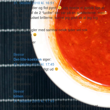
31. oktober 2010 kl. 16:51
Skønne billeder og flot pynt!
Jeg troede et øjeblik lige at
det var en af de 2 “lucifer” der var på en af billederne, men
da jeg fik pudset brillerne, kunne jeg godt se at jeg tog
fejl…
Uhm, de kugler med sambal oelek lyder vel nok
spændende
Mange hilsner
Birthe
Besvar
Det-lille-koekken
siger:
31. oktober 2010 kl. 17:45
Ja, det ser rigtig dejligt ud
God søndag.
Hilsen
Boegeskov
Besvar
bitten
siger:
31. oktober 2010 kl. 17:49
Nej hvor er det hele bare fint! Det er min store drøm at