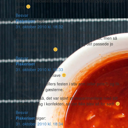
holde en Halloween-fest med masser af fint pynt og mad en
gang
Besvar
Piskeriset
siger:
31. oktober 2010 kl. 18:32
Kager skal der til – mange tak! De drillede lidt, for
chokoladen blev ikke så flydende som forventet, men så
var løsningen blot at lave 'flammer', og det passede jo
faktisk bedre til dem
Besvar
Piskeriset
siger:
31. oktober 2010 kl. 18:33
NYBH – tak skal du have
Haha, de tog nu ellers festen i stiv arm (eller pote?) og fik
minglet lidt med gæsterne.
Jeg synes også, det var sjovt at eksperimentere med lidt
stærkere smag i konfekten, så det ikke blev alt for sødt
Besvar
Piskeriset
siger:
31. oktober 2010 kl. 18:34