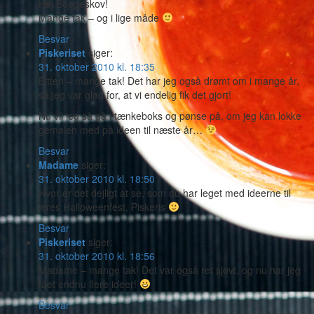
Hej Boegeskov!
Mange tak – og i lige måde
Besvar
Piskeriset
siger:
31. oktober 2010 kl. 18:35
Bitten – mange tak! Det har jeg også drømt om i mange år,
så jeg var glad for, at vi endelig fik det gjort!
Nu vil jeg så gå i tænkeboks og pønse på, om jeg kan lokke
gemalen med på ideen til næste år…
Besvar
Madame
siger:
31. oktober 2010 kl. 18:50
Hvor er det dejligt at se, som du har leget med ideerne til
jeres Halloweenfest, Piskeris
Besvar
Piskeriset
siger:
31. oktober 2010 kl. 18:56
Madame – mange tak! Det var også ret sjovt, og nu har jeg
fået endnu flere ideer!
Besvar