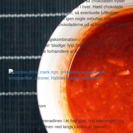
chokoladen. Smid den i fryseren i et minut, så chokoladen fryser
hurtigt, og put derefter et halvt kirsebær i hver. Hæld chokolade
over og slå forsigtigt formen i bordet, så eventuelle luftbobler
forsvinder. Put formen i fryseren igen nogle minutter, indtil
chokoladen er stivnet, og få chokoladerne ud af formen ved at slå
den mod bordfladen.
Note: En glimrende smagskombination – omend noget sød – og
en skøn detalje med det ‘blodige’ fyld, hæhæ! Formen har jeg
købt i en af de danske forhandlere af kagepynt.
Zombie
1 drink
2 cl citronsaft
2 cl appelsinsaft
2 cl kirsebærlikør
8 cl Hansen mørk rom
2 cl grenadine
Bland alt undtagen grenadinen i et højt glas, fyld isterninger i og
hæld forsigtigt grenadinen ned langs kanten af glasset.