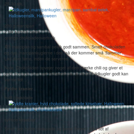
25-30 stk.
200 g marcipan
2 tsk sambal oelek
orange chokoladeovertræk
Ælt marcipan og sambal oelek godt sammen. Smelt chokoladen
og dyp marcipankuglerne i den, så der kommer små ‘flammer’.
Lad dem tørre, inden de serveres.
Note: Chokoladen opvejer noget af den stærke chili og giver et
godt modspil, men vær forberedt på, at de små ildkugler godt kan
varme lidt…
Fyldte kranier
hvid chokolade
syltede kirsebær
Smelt den hvide chokolade og pensl formen med lidt af