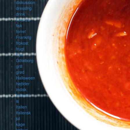
diskussion
dressing
drink
Firenze
fisk
forret
Frankrig
frokost
frugt
Fyn
Göteborg
grill
grød
Halloween
højtider
indisk
indmad
is
Italien
italiensk
jul
kage
kalkun