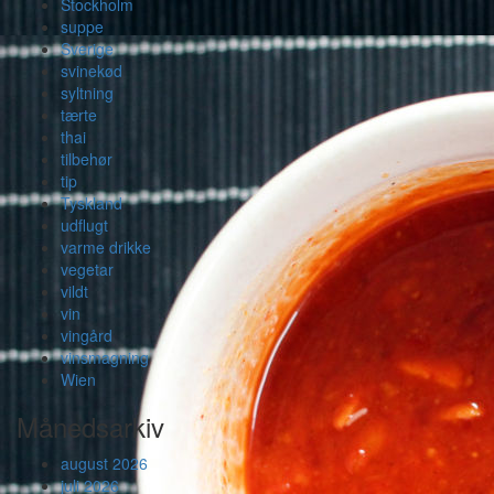
Stockholm
suppe
Sverige
svinekød
syltning
tærte
thai
tilbehør
tip
Tyskland
udflugt
varme drikke
vegetar
vildt
vin
vingård
vinsmagning
Wien
Månedsarkiv
august 2026
juli 2026