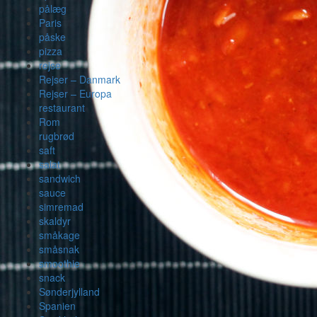
pålæg
Paris
påske
pizza
rejse
Rejser – Danmark
Rejser – Europa
restaurant
Rom
rugbrød
saft
salat
sandwich
sauce
simremad
skaldyr
småkage
småsnak
smoothie
snack
Sønderjylland
Spanien