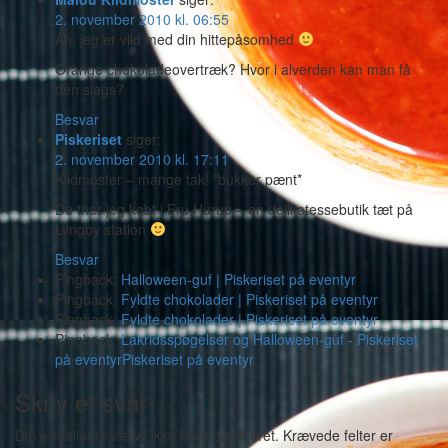
2. november 2010 kl. 06:55
Åh, jeg er vild med din hittepåsomhed
Orange chokoladeovertræk? Hvor i alverden kan man få
den slags?
Besvar
Piskeriset
siger:
2. november 2010 kl. 17:11
Klidmoster – mange tak! *bukker pænt*
De thar jeg købt i Fru Hurup – en delikatessebutik tæt på
Lyngby station
Besvar
Pingback:
Halloween-guf | Piskeriset på eventyr
Pingback:
Fyldte chokolader | Piskeriset på eventyr
Pingback:
Fyldte chokolader | Piskeriset på eventyr
Pingback:
Lakridsspøgelser og Halloween-guf - Piskeriset
på eventyrPiskeriset på eventyr
Skriv et svar
Din e-mailadresse vil ikke blive publiceret.
Krævede felter er