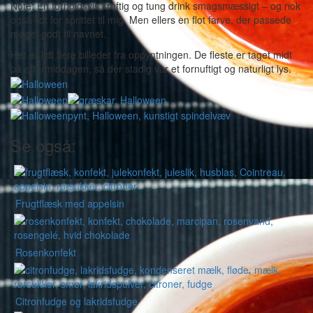
Note: En forholdsvis kraftig og tung drink smagsmæssigt – og nok
også lidt for sprittet til mig. Men ellers en flot farve, der passede
meget godt til navnet.
Her er lidt flere billeder fra oppyntningen. De fleste er taget midt
på eftermiddagen, så der stadig var et fornuftigt og naturligt lys.
Se også:
Frugtflæsk med appelsin
Rosenkonfekt
Citronfudge og lakridsfudge