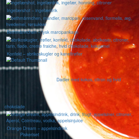
Ingefærshot – ingefærdrik
Bethmännchen – tysk marcipankage
Konfekt – abrikoskugler og kaneltrøfler
Dadler med kokos, citron og hvid
chokolade
Orange Dream – appelsindrink
Author:
Piskeriset