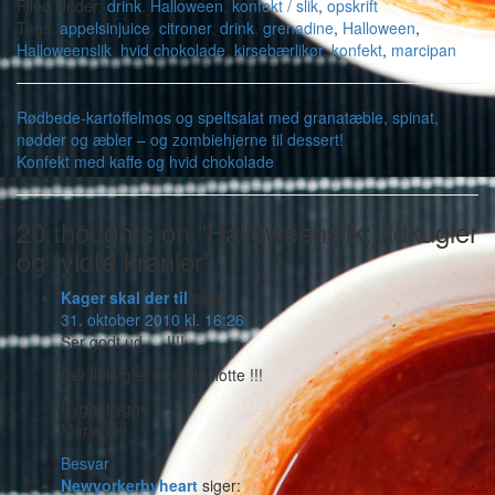
Filed Under:
drink
,
Halloween
,
konfekt / slik
,
opskrift
Tags:
appelsinjuice
,
citroner
,
drink
,
grenadine
,
Halloween
,
Halloweenslik
,
hvid chokolade
,
kirsebærlikør
,
konfekt
,
marcipan
Rødbede-kartoffelmos og speltsalat med granatæble, spinat,
nødder og æbler – og zombiehjerne til dessert!
Konfekt med kaffe og hvid chokolade
20 thoughts on “Halloweenslik: Ildkugler
og fyldte kranier”
Kager skal der til
siger:
31. oktober 2010 kl. 16:26
Ser godt ud … !!!!
Der ildkugler er rigtig flotte !!!
Hyggehygge
Marianne
Besvar
Newyorkerbyheart
siger: