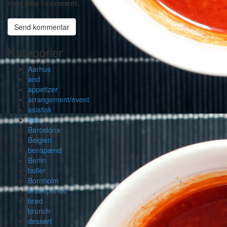
next time I comment.
Kategorier
Aarhus
and
appetizer
arrangement/event
asiatisk
bær
Barcelona
Belgien
benspænd
Berlin
boller
Bornholm
bradepande
brød
brunch
dessert