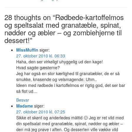
28 thoughts on “Rødbede-kartoffelmos
og speltsalat med granatæble, spinat,
nødder og æbler – og zombiehjerne til
dessert!”
MissMuffin
siger:
27. oktober 2010 kl. 06:33
Haha, den ser virkeligt uhyggelig ud den kage!
Hvad sagde gæsterne?
Jeg har også en stor kærlighed til granatæbler, de er så
smukke, knasende og velsmagende. Uhm..
Ideen med rødbede i kartoffelmos er rigtig god, det ser bar
så flot ud…
Besvar
Madame
siger:
27. oktober 2010 kl. 07:25
Sikke et skønt og anderledes måltid 🙂 Jeg er ret vild med
din speltsalat med granatæble, spinat, nødder og æbler –
den må jeg prøve i aften. Og desserten ville vække vild