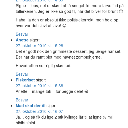
Signe – jeps, det er skønt at få sneget lidt mere farve ind på
tallerkenen. Jeg er ikke så god til, når det bliver for brunt 🙂
Haha, ja den er absolut ikke politisk korrekt, men hold op
hvor var det sjovt at lave! 😀
Besvar
Anette
siger:
27. oktober 2010 kl. 15:28
Det er godt nok den grimmeste dessert, jeg længe har set.
Der har du ramt plet med navnet zombiehjerne.
Hovedretten ser rigtig skøn ud.
Besvar
Piskeriset
siger:
27. oktober 2010 kl. 15:38
Anette – mange tak – for begge dele! 😀
Besvar
Mad skal der til
siger:
27. oktober 2010 kl. 16:07
Ja… og så fik du lige 2 stk kyllinge lår til at ligne ½ mill
hihihíhihihi