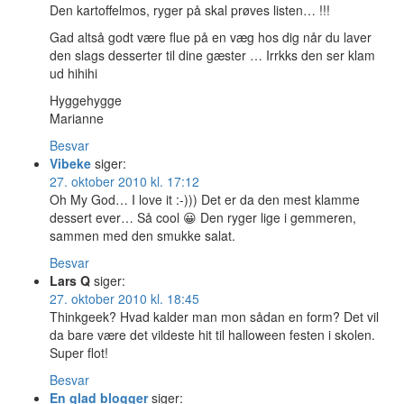
Den kartoffelmos, ryger på skal prøves listen… !!!
Gad altså godt være flue på en væg hos dig når du laver
den slags desserter til dine gæster … Irrkks den ser klam
ud hihihi
Hyggehygge
Marianne
Besvar
Vibeke
siger:
27. oktober 2010 kl. 17:12
Oh My God… I love it :-))) Det er da den mest klamme
dessert ever… Så cool 😀 Den ryger lige i gemmeren,
sammen med den smukke salat.
Besvar
Lars Q
siger:
27. oktober 2010 kl. 18:45
Thinkgeek? Hvad kalder man mon sådan en form? Det vil
da bare være det vildeste hit til halloween festen i skolen.
Super flot!
Besvar
En glad blogger
siger: