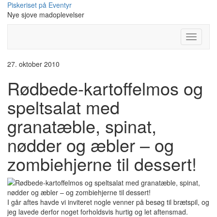
Skip
Piskeriset på Eventyr
to
Nye sjove madoplevelser
content
Toggle
Navigati
27. oktober 2010
Rødbede-kartoffelmos og
speltsalat med
granatæble, spinat,
nødder og æbler – og
zombiehjerne til dessert!
I går aftes havde vi inviteret nogle venner på besøg til brætspil, og
jeg lavede derfor noget forholdsvis hurtig og let aftensmad.