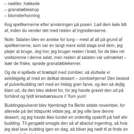
– nødder, hakkede
– granatæblesirup
– blomsterhonning
Kog speltkernerne efter anvisningen på posen. Lad dem køle lidt
af, inden du vender det med resten af ingredienserne.
Note: Salaten blev en anelse for tung – mest af alt på grund af
speltkernerne, som var en langt mere solid slags end dem, jeg
plejer at bruge. Jeg tror, jeg bruger resten i brød, for de blev ret
voldsomme i denne salat, men resten af salaten var udmærket –
især de friske, sprøde granatæblekerner.
Og da vi spillede et brætspil med zombier, så sluttede vi
selvfølgelig af med en delikat dessert – zombiehjerne! Den bestod
af pulverbudding rørt med en hidsig grøn farve, og den så dejlig
klam ud, da den blev skåret for, for jeg havde gravet den ud på
forhånd og fyldt kirsebærsauce i! Yum yum!
Buddingepulveret blev hjembragt fra Berlin sidste november, for
allerede på det tidspunkt vidste jeg, at jeg ville lave denne
dessert, og jeg havde ikke fundet en ordentlig opskrift på helt stiv
budding. Til gengæld smagte den så af absolut ingenting, så hvis
jeg skal lave budding igen en dag, så bliver jeg nødt til at finde en