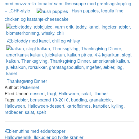
med mozzarella-tomater samt linsesuppe med grøntsagstopping
– LCHF-style
Hush puppies, tequila lime
chicken og kastanje-cheesecake
Æbletoddy med kanel, chili og whisky
Thanksgiving Dinner
Author:
Piskeriset
Filed Under:
dessert
,
frugt
,
Halloween
,
salat
,
tilbehør
Tags:
æbler
,
benspænd 10-2010
,
budding
,
granatæble
,
Halloween
,
Halloween-dessert
,
kartoffelmos
,
kartofler
,
kylling
,
rødbeder
,
salat
,
spelt
Æblemuffins med edderkopper
Halloweenslik: Ildkugler og fyldte kranier