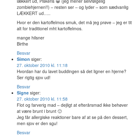
lækkert ud, Piskeris 😀 (jeg mener selvfølgelig
zombiehjernen!!) – resten ser – og lyder – som sædvanlig
LÆKKERT ud…..
Hvor er den kartoffelmos smuk, det må jeg prøve – jeg er tit
alt for traditionel mht kartoffelmos.
mange hilsner
Birthe
Besvar
Simon
siger:
27. oktober 2010 kl. 11:18
Hvordan har du lavet buddingen så det ligner en hjerne?
Ser rigtig sjov ud!
Besvar
Signe
siger:
27. oktober 2010 kl. 11:58
Flot og farverig mad – dejligt at efterårsmad ikke behøver
at være brunt i brunt 🙂
Jeg får allergiske reaktioner bare af at se på den dessert,
men sjov er den sgu!
Besvar