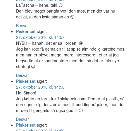
LaTascha – hehe, tak! 😉
Den blev meget pangfarvet, den mos, men det var nu
dejligt, at den lyste sådan op 🙂
Besvar
Piskeriset
siger:
27. oktober 2010 kl. 14:57
NYBH – hahah, det er så i orden! 😀
Jeg kan ikke få gemalen til at spise almindelig kartoffelmos,
men han er blevet meget mere interesseret, efter at jeg
begyndte at eksperimentere med det, så det er min nye
strategi 😉
Besvar
Piskeriset
siger:
27. oktober 2010 kl. 14:58
Hej Simon!
Jeg købte en form fra Thinkgeek.com. Den er af plastik, så
den egner sig desværre mest til buddinger/geleer, men det
er den til gengæld så også god til 🙂
Besvar
Piskeriset
siger:
27. oktober 2010 kl. 14:59