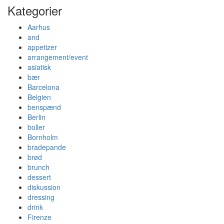
Kategorier
Aarhus
and
appetizer
arrangement/event
asiatisk
bær
Barcelona
Belgien
benspænd
Berlin
boller
Bornholm
bradepande
brød
brunch
dessert
diskussion
dressing
drink
Firenze