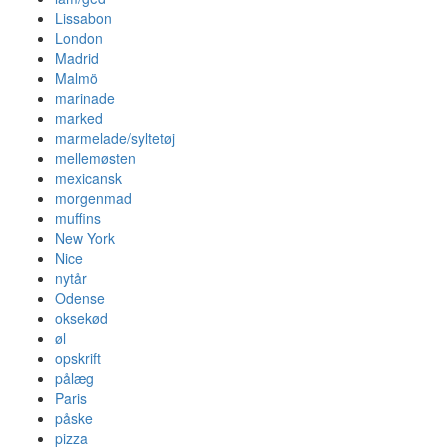
Lissabon
London
Madrid
Malmö
marinade
marked
marmelade/syltetøj
mellemøsten
mexicansk
morgenmad
muffins
New York
Nice
nytår
Odense
oksekød
øl
opskrift
pålæg
Paris
påske
pizza