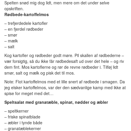
Spelten snød mig dog lidt, men mere om det under selve
opskriften.
Rødbede-kartoffelmos
– trefjerdedele kartofler
– en fjerdel rødbeder
– smør
– mælk
– salt
Kog kartofler og rødbeder godt møre. Pil skallen af rødbederne –
vær forsigtig, så du ikke får rødbedesaft ud over det hele – og riv
dem fint. Mos kartoflerne og rør de revne rødbeder i. Tilføj lidt
smør, salt og mælk og pisk det til mos.
Note: Flot kartoffelmos med et lille snert af rødbede i smagen. Da
jeg elsker kartoffelmos, var der den sædvanlige kamp med ikke at
spise for meget med det…
Speltsalat med granatæble, spinat, nødder og æbler
– speltkerner
– friske spinatblade
– æbler i tynde både
– granatæblekerner