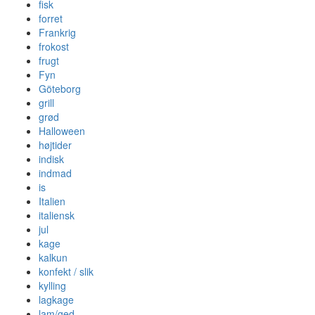
fisk
forret
Frankrig
frokost
frugt
Fyn
Göteborg
grill
grød
Halloween
højtider
indisk
indmad
is
Italien
italiensk
jul
kage
kalkun
konfekt / slik
kylling
lagkage
lam/ged