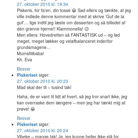
27. oktober 2010 kl. 19:34
Piskeris, for fa'en, din tosse 😀 Sad ellers og tænkte, at jeg
ville indlede denne kommentar med at skrive 'Guf de la
guf'… lige indtil jeg læste om desserten og så billedet af
den grønne hjerne!! Klammonella! 😉
Men ellers: Hovedretten så FANTASTISK ud – og lød
meget, meget lækker og velafbalanceret indenfor
grundsmagene…
Mumsfilibaba!
Kh. Eva
Besvar
Piskeriset
siger:
27. oktober 2010 kl. 20:23
Mad skal der til – tusind tak!
Haha, de er vant til lidt af hvert, så jeg tror snart ikke, jeg
kan overraske dem længere – men jeg har tænkt mig at
prøve! 😀
Besvar
Piskeriset
siger:
27. oktober 2010 kl. 20:24
Vibeke – mange tak! Ja, jeg kunne heller ikke stå for