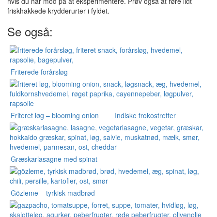
hvis du har mod på at eksperimentere. Prøv også at røre lidt
friskhakkede krydderurter i fyldet.
Se også:
Friterede forårsløg
Friteret løg – blooming onion
Indiske frokostretter
Græskarlasagne med spinat
Gözleme – tyrkisk madbrød