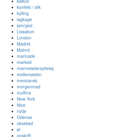
kalkun
konfekt / slik
kylling
lagkage
lam/ged
Lissabon
London
Madrid
Malmö
marinade
marked
marmelade/syltetøj
mellemøsten
mexicansk
morgenmad
muffins
New York
Nice
nytår
Odense
oksekød
øl
opskrift