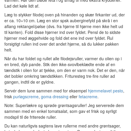
varmen. Rør den bløde feta i og smag til med ekstra krydderier.
Lad det køle lidt af.
Læg to stykker filodej oven på hinanden og skær firkanter ud, der
er ca. 10×10 cm. Læg en stor spsk auberginefyld på skrå i en
aflang rektangel/pølse (dvs. fra hjørne til hjørne men ikke helt ud
til kanten). Fold disse hjørner ind over fyldet. Pensl de to sidste
hjørner med æggehvide og fold det ene ind over fyldet. Rul
forsigtigt rullen ind over det andet hjørne, så du lukker pakken
helt.
Når du har foldet og rullet alle filodejsruller, varmer du olien op i
en bred, dyb pande. Stik den ikke-svovlbeklædte ende af en
tændstik i olien for at tjekke, om den er varm nok. Det er den, når
det bobler omkring tændstikken. Frituresteg tre-fire ruller ad
gangen, indtil de er gyldne.
Servér dem lune sammen med for eksempel
hjemmelavet pesto
,
frisk
purløgscreme
,
goma dressing
eller
fetacreme
.
Note: Superlækre og sprøde grøntsagsruller! Jeg serverede dem
sammen med en enkel tomatsalat, som gav et frisk og syrligt
modspil til de friterede ruller.
Du kan naturligvis sagtens lave rullerne med andre grøntsager,