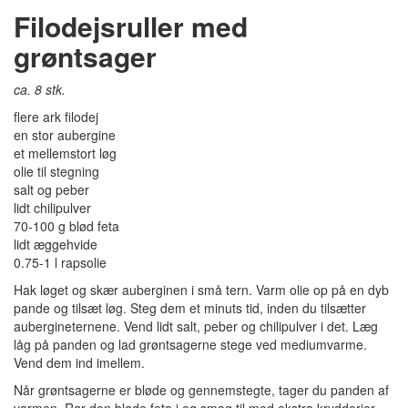
Filodejsruller med
grøntsager
ca. 8 stk.
flere ark filodej
en stor aubergine
et mellemstort løg
olie til stegning
salt og peber
lidt chilipulver
70-100 g blød feta
lidt æggehvide
0.75-1 l rapsolie
Hak løget og skær auberginen i små tern. Varm olie op på en dyb
pande og tilsæt løg. Steg dem et minuts tid, inden du tilsætter
aubergineternene. Vend lidt salt, peber og chilipulver i det. Læg
låg på panden og lad grøntsagerne stege ved mediumvarme.
Vend dem ind imellem.
Når grøntsagerne er bløde og gennemstegte, tager du panden af