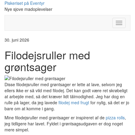
Skip
Piskeriset på Eventyr
to
Nye sjove madoplevelser
content
Toggle
Navigati
30. juni 2026
Filodejsruller med
grøntsager
Disse filodejsruller med grøntsager er lette at lave, selvom jeg
ellers ikke er så vild med filodej. Det kan godt være ret skrøbeligt
at arbejde med, så det kræver lidt tålmodighed. Jeg har dog en
rulle på lager, da jeg lavede
filodej med frugt
for nylig, så det er jo
bare om at komme i gang.
Mine filodejsruller med grøntsager er inspireret af de
pizza rolls
,
jeg tidligere har lavet. Fyldet i grøntsagsudgaven er dog noget
mere simpel.