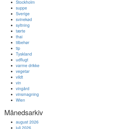
Stockholm
suppe
Sverige
svinekød
syltning
tærte
thai
tilbehør
tip
Tyskland
udflugt
varme drikke
vegetar
vildt
vin
vingård
vinsmagning
Wien
Månedsarkiv
august 2026
juli 2026