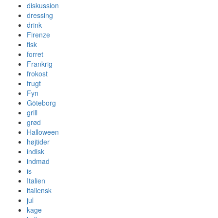
diskussion
dressing
drink
Firenze
fisk
forret
Frankrig
frokost
frugt
Fyn
Göteborg
grill
grød
Halloween
højtider
indisk
indmad
is
Italien
italiensk
jul
kage