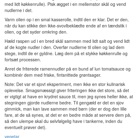
med lidt køkkenrulle). Pisk ægget i en mellemstor skål og vend
nudlerne i det.
Varm olien op i en smal kasserolle, indtil den er klar. Det er den,
når du kan stikke den ikke-svovlbeklædte ende af en tændstik i
olien, og det syder omkring den.
Hæld raspen ud i en bred skål sammen med lidt salt og vend lidt
af de kogte nudler i den. Overfør nudlerne til olien og lad dem
stege, indtil de er gyldne. Læg dem på et stykke køkkenrulle og
fortsæt processen.
Anret de friterede ramennudler på en bund af lun tomatsauce og
kombinér dem med friske, fintsnittede grøntsager.
Note: Det var et sjovt eksperiment, men ikke en stor kulinarisk
oplevelse. Smagsmæssigt giver friteringen ikke det store, så det
er vigtigt at have en krydret sauce til, men jeg synes heller ikke, at
stegningen gjorde nudlerne bedre. Til gengæld er det en sjov
gimmick, man kan lave sammen med børn (der er dog den lille
fare, at de så synes, at det er en bedre måde at servere dem på,
så den ulempe skal du selvfølgelig have i tankerne, inden du
eventuelt prøver det).
vegetar