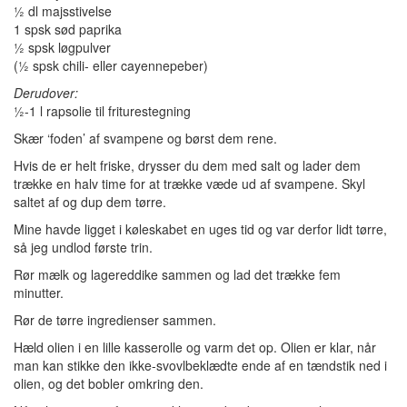
½ dl majsstivelse
1 spsk sød paprika
½ spsk løgpulver
(½ spsk chili- eller cayennepeber)
Derudover:
½-1 l rapsolie til friturestegning
Skær ‘foden’ af svampene og børst dem rene.
Hvis de er helt friske, drysser du dem med salt og lader dem
trække en halv time for at trække væde ud af svampene. Skyl
saltet af og dup dem tørre.
Mine havde ligget i køleskabet en uges tid og var derfor lidt tørre,
så jeg undlod første trin.
Rør mælk og lagereddike sammen og lad det trække fem
minutter.
Rør de tørre ingredienser sammen.
Hæld olien i en lille kasserolle og varm det op. Olien er klar, når
man kan stikke den ikke-svovlbeklædte ende af en tændstik ned i
olien, og det bobler omkring den.