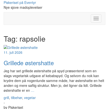
Skip
Piskeriset på Eventyr
to
Nye sjove madoplevelser
content
Toggle
Navigati
Tag:
rapsolie
11. juli 2026
Grillede østershatte
Jeg har set grillede østershatte på spyd præsenteret som en
slags vegetarisk udgave af kebabspyd. Og selvom du nok kan
krydre dem på nogenlunde samme måde, har østershatte en helt
anden og mere saftig struktur. Men jo, det ligner da lidt. Grillede
østershatte er en
…
grill
,
tilbehør
,
vegetar
-
by
Piskeriset