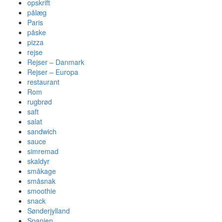
opskrift
pålæg
Paris
påske
pizza
rejse
Rejser – Danmark
Rejser – Europa
restaurant
Rom
rugbrød
saft
salat
sandwich
sauce
simremad
skaldyr
småkage
småsnak
smoothie
snack
Sønderjylland
Spanien