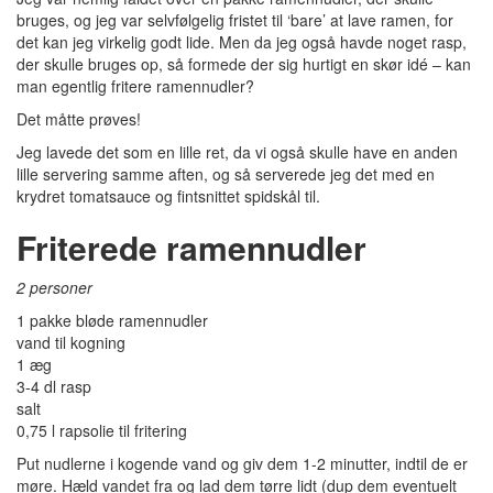
bruges, og jeg var selvfølgelig fristet til ‘bare’ at lave ramen, for
det kan jeg virkelig godt lide. Men da jeg også havde noget rasp,
der skulle bruges op, så formede der sig hurtigt en skør idé – kan
man egentlig fritere ramennudler?
Det måtte prøves!
Jeg lavede det som en lille ret, da vi også skulle have en anden
lille servering samme aften, og så serverede jeg det med en
krydret tomatsauce og fintsnittet spidskål til.
Friterede ramennudler
2 personer
1 pakke bløde ramennudler
vand til kogning
1 æg
3-4 dl rasp
salt
0,75 l rapsolie til fritering
Put nudlerne i kogende vand og giv dem 1-2 minutter, indtil de er
møre. Hæld vandet fra og lad dem tørre lidt (dup dem eventuelt