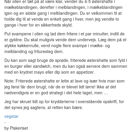
Når olien er tæt på at være klar, vender du 4-5 østershatte i
mælkeblandingen, derefter i melblandingen, i mælkeblandingen
igen og en sidste gang i melblandingen. Du er velkommen til at
holde dig til at vende en enkelt gang i hver, men jeg vendte to
gange i hver for en sikkerheds skyld.
Put svampene i olien og lad dem fritere i et par minutter, indtil de
er gyldne. Du skal muligvis vende dem undervejs. Læg dem på et
stykke køkkenrulle, vend nogle flere svampe i mælke- og
melblanding og frituresteg dem.
Du kan som sagt bruge de sprøde, friterede østershatte som fyld i
en burger eller sandwich, men du kan også servere dem sammen
med en krydret mayo eller dip som en appetizer.
Note: Friterede østershatte er lette at lave og især hvis man som
jeg først får dem brugt, når de er blevet lidt tørre! Ikke at det
nødvendigvis er en god strategi i det hele taget, men …
Jeg har skruet lidt op for krydderierne i ovenstående opskrift, for
det synes jeg sagtens, at retten kan bære.
vegetar
-
by
Piskeriset