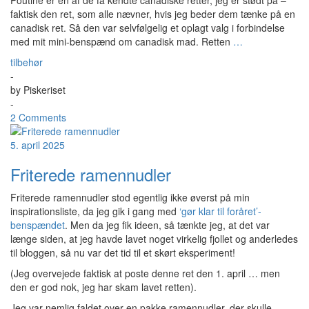
Poutine er en af de få kendte canadiske retter, jeg er stødt på –
faktisk den ret, som alle nævner, hvis jeg beder dem tænke på en
canadisk ret. Så den var selvfølgelig et oplagt valg i forbindelse
med mit mini-benspænd om canadisk mad. Retten
…
tilbehør
-
by
Piskeriset
-
2 Comments
5. april 2025
Friterede ramennudler
Friterede ramennudler stod egentlig ikke øverst på min
inspirationsliste, da jeg gik i gang med
‘gør klar til foråret’-
benspændet
. Men da jeg fik ideen, så tænkte jeg, at det var
længe siden, at jeg havde lavet noget virkelig fjollet og anderledes
til bloggen, så nu var det tid til et skørt eksperiment!
(Jeg overvejede faktisk at poste denne ret den 1. april … men
den er god nok, jeg har skam lavet retten).
Jeg var nemlig faldet over en pakke ramennudler, der skulle