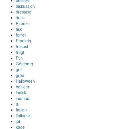
dessert
diskussion
dressing
drink
Firenze
fisk
forret
Frankrig
frokost
frugt
Fyn
Göteborg
grill
grød
Halloween
højtider
indisk
indmad
is
Italien
italiensk
jul
kage