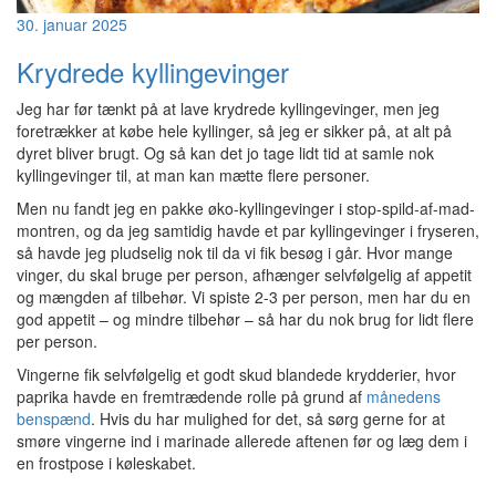
30. januar 2025
Krydrede kyllingevinger
Jeg har før tænkt på at lave krydrede kyllingevinger, men jeg
foretrækker at købe hele kyllinger, så jeg er sikker på, at alt på
dyret bliver brugt. Og så kan det jo tage lidt tid at samle nok
kyllingevinger til, at man kan mætte flere personer.
Men nu fandt jeg en pakke øko-kyllingevinger i stop-spild-af-mad-
montren, og da jeg samtidig havde et par kyllingevinger i fryseren,
så havde jeg pludselig nok til da vi fik besøg i går. Hvor mange
vinger, du skal bruge per person, afhænger selvfølgelig af appetit
og mængden af tilbehør. Vi spiste 2-3 per person, men har du en
god appetit – og mindre tilbehør – så har du nok brug for lidt flere
per person.
Vingerne fik selvfølgelig et godt skud blandede krydderier, hvor
paprika havde en fremtrædende rolle på grund af
månedens
benspænd
. Hvis du har mulighed for det, så sørg gerne for at
smøre vingerne ind i marinade allerede aftenen før og læg dem i
en frostpose i køleskabet.