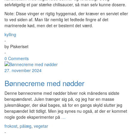
selvfølgelig et par stærke chilisaucer, så man selv kunne dosere.
Note: Disse vinger er rigtig hyggemad, der kræver en serviet eller
to ved siden af. Man får nemlig let fedtede fingre af det
marinerede kød, men det er bestemt det værd.
kylling
-
by
Piskeriset
-
0 Comments
27. november 2024
Bønnecreme med nødder
Denne bønnecreme med nødder bliver nok månedens sidste
benspændsret. Julen trænger sig på, og jeg har en masse
julesmåkager, der skal bages, så for en gangs skyld slutter jeg
benspændet lidt tidligt. Men jeg synes nu også, at der er kommet
nogle gode eksperimenter på
…
frokost
,
pålæg
,
vegetar
-