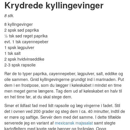
Krydrede kyllingevinger
8 stk.
8 kyllingevinger
2 spsk sød paprika
½ tsk sød røget paprika
evt. 1 tsk cayennepeber
1 spsk løgpulver
1 tsk salt
2 spsk hvidvinseddike
2-3 spsk rapsolie
Rør de to typer paprika, cayennepeber, løgpulver, salt, eddike og
olie sammen. Gnid kyllingevingerne grundigt ind i marinaden. Put
dem i en frostpose, som du lægger i køleskabet i mindst en time
men meget gerne længere. Tag dem ud af køleskabet en halv til
en hel time før, at du skal stege dem.
Smør et ildfast fad med lidt rapsolie og læg vingerne i fadet. Stil
det i ovnen ved 200 grader og steg dem i ca. 40 minutter, indtil de
er møre og saftige. Servér dem med det samme. I dette tilfælde
serverede jeg en variant af
mexicansk majssalat
samt stegte
kartoffeltern med kogte røde bønner og forårsløg. Ooog