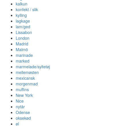
kalkun
konfekt / slik
kylling
lagkage
lam/ged
Lissabon
London
Madrid
Malmö
marinade
marked
marmelade/syltetøj
mellemøsten
mexicansk
morgenmad
muffins
New York
Nice
nytår
Odense
oksekød
øl