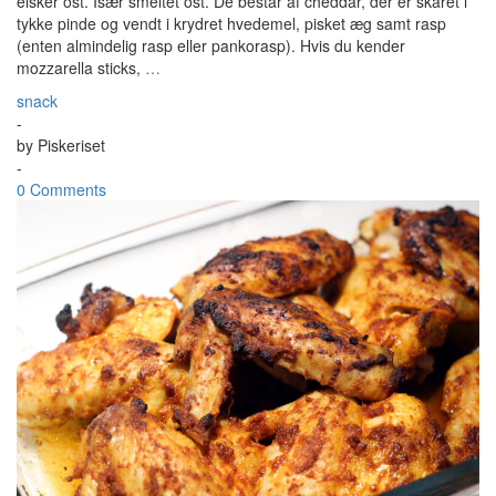
elsker ost. Især smeltet ost. De består af cheddar, der er skåret i
tykke pinde og vendt i krydret hvedemel, pisket æg samt rasp
(enten almindelig rasp eller pankorasp). Hvis du kender
mozzarella sticks,
…
snack
-
by
Piskeriset
-
0 Comments