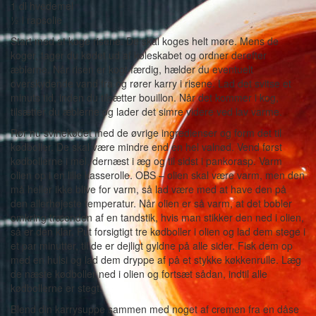
1 dl hvedemel
½ l rapsolie
Start med at koge risene. De skal koges helt møre. Mens de
koger, tager du kødet ud af køleskabet og ordner derefter
æblerne. Når risen er kogt færdig, hælder du eventuelt
overskydende vand fra og rører karry i risene. Lad det svitse et
minuts tid, inden du tilsætter bouillon. Når det kommer i kog,
tilsætter du æblerne og lader det simre videre ved lav varme.
Rør nu svinekødet med de øvrige ingredienser og form det til
kødboller. De skal være mindre end en hel valnød. Vend først
kødbollerne i mel, dernæst i æg og til sidst i pankorasp. Varm
olien op i en lille kasserolle. OBS – olien skal være varm, men den
må heller ikke blive for varm, så lad være med at have den på
den allerhøjeste temperatur. Når olien er så varm, at det bobler
omkring træenden af en tandstik, hvis man stikker den ned i olien,
så er den klar. Put forsigtigt tre kødboller i olien og lad dem stege i
et par minutter, til de er dejligt gyldne på alle sider. Fisk dem op
med en hulsi og lad dem dryppe af på et stykke køkkenrulle. Læg
de næste kødboller ned i olien og fortsæt sådan, indtil alle
kødbollerne er stegt.
Blend din karrysuppe sammen med noget af cremen fra en dåse