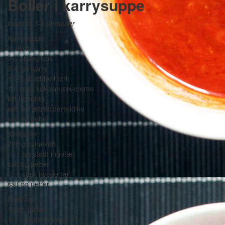
Boller i karrysuppe
forret til 3-4 personer
Karrysuppe:
½ dl ris
2½ dl bouillon
3-4 tsk karry
1½-2 dl æbler i tern
1½ spsk kokosmælk-creme
lidt honning
evt. lidt æblecidereddike
salt og peber
Kødboller:
200 g svinekød
½-1 tsk stødt ingefær
salt og peber
½-1 spsk hvedemel
salt og peber
Fritering:
1 æg, pisket
1-1½ dl pankorasp