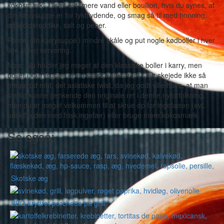
kokosmælk. Tilsæt evt. mere vand eller boullion, hvis du synes, at
din karrysuppe er for tyktflydende, og smag så til med honning,
æblecidereddike, salt og peber.
Fordel din karrysuppe i mindre skåle og put nogle kødboller i hver
lige inden servering.
Note: Nu holder jeg meget af den klassiske boller i karry, men
boller i karrysuppe er en stærk konkurrent. Jeg skejede ikke så
meget ud mht. det asiatiske twist, da jeg godt ville have, at man
stadig kunne genkende den originale ret i denne nyfortolkning,
men du er meget velkommen til at skrue op for ingefæren (evt.
udskifte den med frisk ingefær) eller bruge mere kokosmælk.
Se også:
Skotske æg
BBQ-krydret porchetta på grill