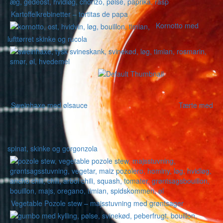
Kartoffelkrebinetter – tortitas de papa
Kornotto med
lufttørret skinke og rucola
Sweinhaxe med ølsauce
Tærte med
spinat, skinke og gorgonzola
Vegetable Pozole stew – majsstuvning med grøntsager