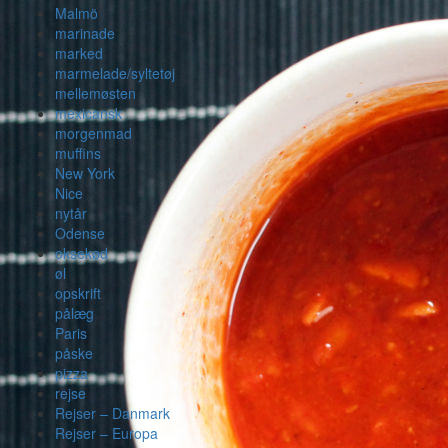
Malmö
marinade
marked
marmelade/syltetøj
mellemøsten
mexicansk
morgenmad
muffins
New York
Nice
nytår
Odense
oksekød
øl
opskrift
pålæg
Paris
påske
pizza
rejse
Rejser – Danmark
Rejser – Europa