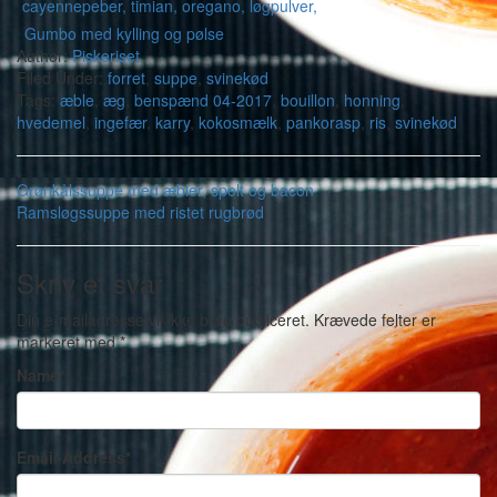
Gumbo med kylling og pølse
Author:
Piskeriset
Filed Under:
forret
,
suppe
,
svinekød
Tags:
æble
,
æg
,
benspænd 04-2017
,
bouillon
,
honning
,
hvedemel
,
ingefær
,
karry
,
kokosmælk
,
pankorasp
,
ris
,
svinekød
Grønkålssuppe med æbler, spelt og bacon
Ramsløgssuppe med ristet rugbrød
Skriv et svar
Din e-mailadresse vil ikke blive publiceret.
Krævede felter er
markeret med
*
Name
*
Email Address
*