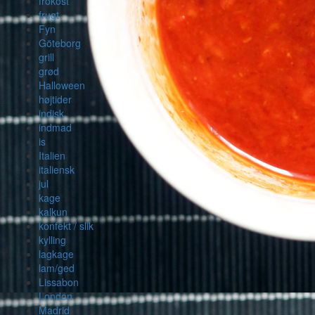
frokost
frugt
Fyn
Göteborg
grill
grød
Halloween
højtider
indisk
indmad
is
Italien
italiensk
jul
kage
kalkun
konfekt / slik
kylling
lagkage
lam/ged
Lissabon
London
Madrid