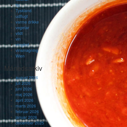
tip
Tyskland
udflugt
varme drikke
vegetar
vildt
vin
vingård
vinsmagning
Wien
Månedsarkiv
august 2026
juli 2026
juni 2026
maj 2026
april 2026
marts 2026
februar 2026
januar 2026
december 2025