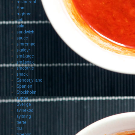
restaurant
Rom
rugbrød
saft
salat
sandwich
sauce
simremad
skaldyr
småkage
småsnak
smoothie
snack
Sønderjylland
Spanien
Stockholm
suppe
Sverige
svinekød
syltning
tærte
thai
tilbehør