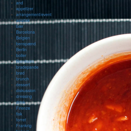
and
appetizer
arrangement/event
asiatisk
bær
Barcelona
Belgien
benspænd
Berlin
boller
Bornholm
bradepande
brød
brunch
dessert
diskussion
dressing
drink
Firenze
fisk
forret
Frankrig