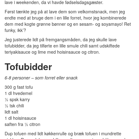
lave i weekenden, da vi havde fødselsdagsgæster.
Først tænkte jeg på at lave dem som velkomstsnack, men jeg
endte med at bruge dem i en lille forret, hvor jeg kombinerede
dem med kogte grønne bønner og en sesam- og soyamayo! Ret
funky, ikk’?
Jeg justerede lidt på fremgangsmåden, da jeg skulle lave
tofubidder, da jeg tilførte en lille smule chili samt udskiftede
teriyakisauce og lime med hoisinsauce og citron.
Tofubidder
6-8 personer – som forret eller snack
300 g fast tofu
1 dl hvedemel
½ spsk karry
½ tsk chili
lidt salt
1 dl hoisinsauce
saften fra ½ citron
Dup tofuen med lidt køkkenrulle og bræk tofuen i mundrette