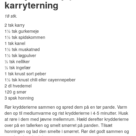
karryterning
18 stk.
2 tsk karry
1½ tsk gurkemeje
1½ tsk spidskommen
1 tsk kanel
1½ tsk muskatnød
1½ tsk løgpulver
½ tsk nelliker
½ tsk ingefær
1 tsk knust sort peber
1½ tsk knust chili eller cayennepeber
2 dl hvedemel
120 g smør
3 spsk honning
Rør krydderierne sammen og spred dem på en tør pande. Varm
den op til mediumvarme og rist krydderierne i 4-5 minutter. Husk
at røre i dem med jævne mellemrum. Hæld derefter krydderierne
over på en tallerken og smelt smørret på panden. Tilsæt
honningen og lad den smelte i smørret. Rør det godt sammen og