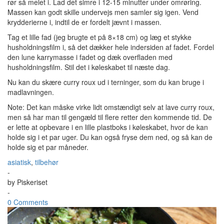
rør så melet i. Lad det simre i 12-15 minutter under omrøring.
Massen kan godt skille undervejs men samler sig igen. Vend
krydderierne i, indtil de er fordelt jævnt i massen.
Tag et lille fad (jeg brugte et på 8×18 cm) og læg et stykke
husholdningsfilm i, så det dækker hele indersiden af fadet. Fordel
den lune karrymasse i fadet og dæk overfladen med
husholdningsfilm. Stil det i køleskabet til næste dag.
Nu kan du skære curry roux ud i terninger, som du kan bruge i
madlavningen.
Note: Det kan måske virke lidt omstændigt selv at lave curry roux,
men så har man til gengæld til flere retter den kommende tid. De
er lette at opbevare i en lille plastboks i køleskabet, hvor de kan
holde sig i et par uger. Du kan også fryse dem ned, og så kan de
holde sig et par måneder.
asiatisk
,
tilbehør
-
by
Piskeriset
-
0 Comments