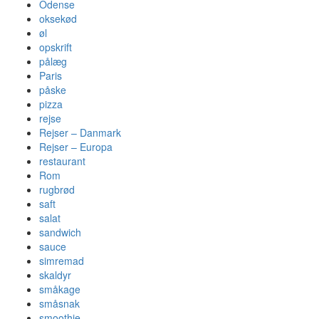
Odense
oksekød
øl
opskrift
pålæg
Paris
påske
pizza
rejse
Rejser – Danmark
Rejser – Europa
restaurant
Rom
rugbrød
saft
salat
sandwich
sauce
simremad
skaldyr
småkage
småsnak
smoothie