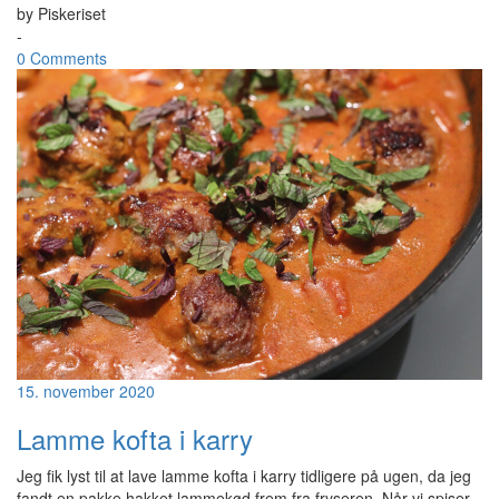
by
Piskeriset
-
0 Comments
15. november 2020
Lamme kofta i karry
Jeg fik lyst til at lave lamme kofta i karry tidligere på ugen, da jeg
fandt en pakke hakket lammekød frem fra fryseren. Når vi spiser