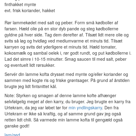
finthakket mynte
evt. frisk koriander, hakket
Rør lammekødet med salt og peber. Form små kødboller af
farsen. Hæld olie på en stor dyb pande og steg kødbollerne
gyldne på hver side. Tag dem derefter af. Tilsæt lidt mere olie og
svits så løg og hvidløg ved mediumvarme et minuts tid. Tilsæt
karryen og svits det yderligere et minuts tid. Hæld tomater,
kokosmælk og sambal oelek i, rør godt rundt, og put kødbollerne i.
Lad det simre i 10-15 minutter. Smag saucen til med salt, peber
og eventuelt lidt rørsukker.
Servér din lamme kofta drysset med mynte og/eller koriander og
sammen med kogte ris og friske grøntsager. På grund af årstiden
brugte jeg lidt fintsnittet kål.
Note: Styrken og smagen af denne lamme kofte afhænger
selvfølgelig meget af den karry, du bruger. Jeg brugte en karry fra
Urtekram, da jeg var løbet tør for
min yndlingskarry
. Den fra
Urtekram er ikke så kraftig, og af samme grund gav jeg også
retten lidt chili. Så varmede min lamme kofta til gengæld også
ganske godt!
lam/ged