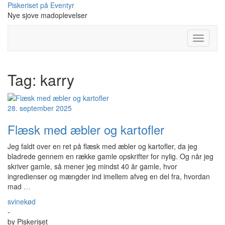
Skip
Piskeriset på Eventyr
to
Nye sjove madoplevelser
content
Toggle
Navigati
Tag:
karry
28. september 2025
Flæsk med æbler og kartofler
Jeg faldt over en ret på flæsk med æbler og kartofler, da jeg
bladrede gennem en række gamle opskrifter for nylig. Og når jeg
skriver gamle, så mener jeg mindst 40 år gamle, hvor
ingredienser og mængder ind imellem afveg en del fra, hvordan
mad
…
svinekød
-
by
Piskeriset