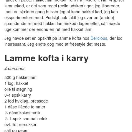
lammekød, er det som regel reelle udskæringer, jeg tilbereder,
men en sjælden gang husker jeg at købe hakket kød, jeg kan
eksperimentere med. Pudsigt nok faldt jeg over en (anden)
spændende ret med hakket lammekød dagen efter, så i næste
uge kommer der endnu en ret med hakket lam!
Jeg havde set en opskrift på lamme kofta hos
Delicious
, der lød
interessant. Jeg endte dog med at freestyle det meste.
Lamme kofta i karry
4 personer
500 g hakket lam
1 løg, hakket
olie til stegning
3-4 spsk karry
2 fed hvidløg, pressede
1 dåse flåede tomater
½ dåse kokosmælk
½-1 spsk sambal oelek
evt. lidt rørsukker
salt og peber