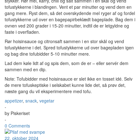
stykker. Rør mel, karry, chili og salt sammen i en skål og vend
tofustykkerne i blandingen. Vent et par minutter og vend dem en
gang mere. Ryst dem, så det overskydende mel ryger af og fordel
tofustykkerne ud over en bagepapirbeklædt bageplade. Bag dem i
ovnen ved 200 grader i 15-20 minutter, indtil de er letgyldne og
faste i overfladen.
Rør hoisinsauce og citronsaft sammen i en stor skål og vend
tofustykkerne i det. Spred tofustykkerne ud over bagepladen igen
og bag dine tofubidder 5-10 minutter mere.
Lad dem køle lidt af og spis dem, som de er – eller servér dem
sammen med en dip.
Note: Tofubidder med hoisinsauce er slet ikke en tosset idé. Selv
de mere tofuskeptiske i selskabet kunne lide det, så prøv det,
næste gang du vil eksperimentere med tofu.
appetizer
,
snack
,
vegetar
-
by
Piskeriset
-
0 Comments
22. oktober 2024