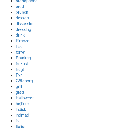
bradepande
brød
brunch
dessert
diskussion
dressing
drink
Firenze
fisk
forret
Frankrig
frokost
frugt
Fyn
Göteborg
grill
grød
Halloween
højtider
indisk
indmad
is
Italien