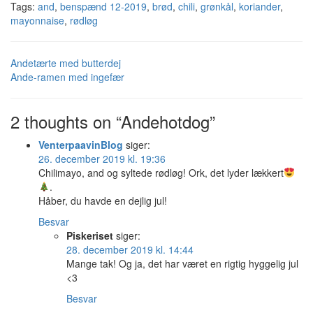
Tags:
and
,
benspænd 12-2019
,
brød
,
chili
,
grønkål
,
koriander
,
mayonnaise
,
rødløg
Andetærte med butterdej
Ande-ramen med ingefær
2 thoughts on “Andehotdog”
VenterpaavinBlog
siger:
26. december 2019 kl. 19:36
Chilimayo, and og syltede rødløg! Ork, det lyder lækkert
.
Håber, du havde en dejlig jul!
Besvar
Piskeriset
siger:
28. december 2019 kl. 14:44
Mange tak! Og ja, det har været en rigtig hyggelig jul
<3
Besvar