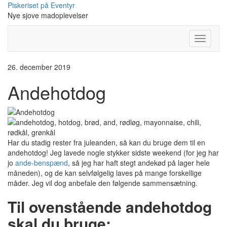
Skip
Piskeriset på Eventyr
to
Nye sjove madoplevelser
content
Toggle
Navigati
26. december 2019
Andehotdog
Har du stadig rester fra juleanden, så kan du bruge dem til en
andehotdog! Jeg lavede nogle stykker sidste weekend (for jeg har
jo
ande-benspænd
, så jeg har haft stegt andekød på lager hele
måneden), og de kan selvfølgelig laves på mange forskellige
måder. Jeg vil dog anbefale den følgende sammensætning.
Til ovenstående andehotdog
skal du bruge: