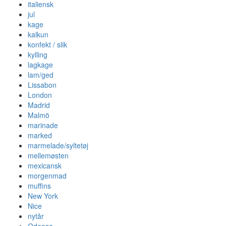
italiensk
jul
kage
kalkun
konfekt / slik
kylling
lagkage
lam/ged
Lissabon
London
Madrid
Malmö
marinade
marked
marmelade/syltetøj
mellemøsten
mexicansk
morgenmad
muffins
New York
Nice
nytår