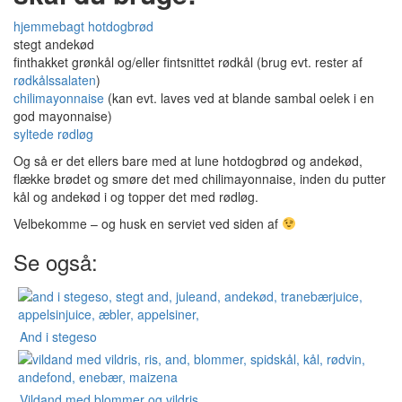
hjemmebagt hotdogbrød
stegt andekød
finthakket grønkål og/eller fintsnittet rødkål (brug evt. rester af
rødkålssalaten
)
chilimayonnaise
(kan evt. laves ved at blande sambal oelek i en
god mayonnaise)
syltede rødløg
Og så er det ellers bare med at lune hotdogbrød og andekød,
flække brødet og smøre det med chilimayonnaise, inden du putter
kål og andekød i og topper det med rødløg.
Velbekomme – og husk en serviet ved siden af
Se også:
And i stegeso
Vildand med blommer og vildris