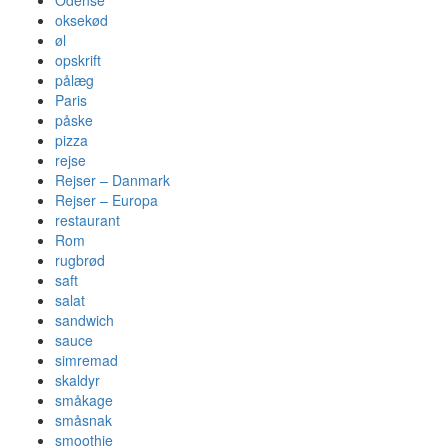
Odense
oksekød
øl
opskrift
pålæg
Paris
påske
pizza
rejse
Rejser – Danmark
Rejser – Europa
restaurant
Rom
rugbrød
saft
salat
sandwich
sauce
simremad
skaldyr
småkage
småsnak
smoothie