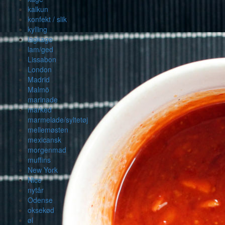
kalkun
konfekt / slik
kylling
lagkage
lam/ged
Lissabon
London
Madrid
Malmö
marinade
marked
marmelade/syltetøj
mellemøsten
mexicansk
morgenmad
muffins
New York
Nice
nytår
Odense
oksekød
øl