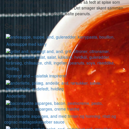
Note: Konfiteret andelår er saftigt men ikke så fedt at spise som
anderilette, da andefedtet hældes fra. Det smager skønt sammen
med den friske kål og de sprøde, salte peanuts.
Se også:
Andesuppe med karry
Sprængt and – asiatisk inspireret
Anderilette
Baconsvøbte asparges, and med timian og honning, rösti og
cognac-madagaskarpeber sauce