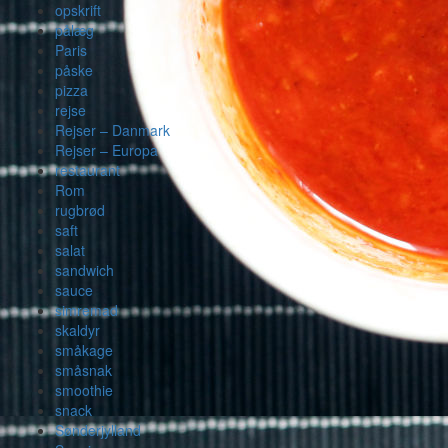
opskrift
pålæg
Paris
påske
pizza
rejse
Rejser – Danmark
Rejser – Europa
restaurant
Rom
rugbrød
saft
salat
sandwich
sauce
simremad
skaldyr
småkage
småsnak
smoothie
snack
Sønderjylland