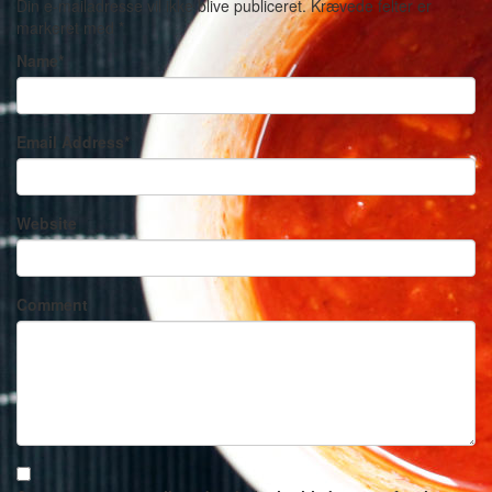
Din e-mailadresse vil ikke blive publiceret.
Krævede felter er
markeret med
*
Name
*
Email Address
*
Website
Comment