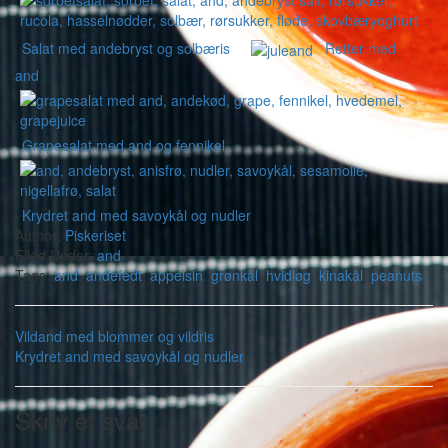
Salat med andebryst og solbæris
Retter med
and
Grapesalat med and og fennikel
Krydret and med savoykål og nudler
Author:
Piskeriset
Filed Under:
and
Tags:
and
,
andefedt
,
appelsin
,
grønkål
,
hvidløg
,
kinakål
,
peanuts
Vildand med blommer og vildris
Krydret and med savoykål og nudler
Skriv et svar