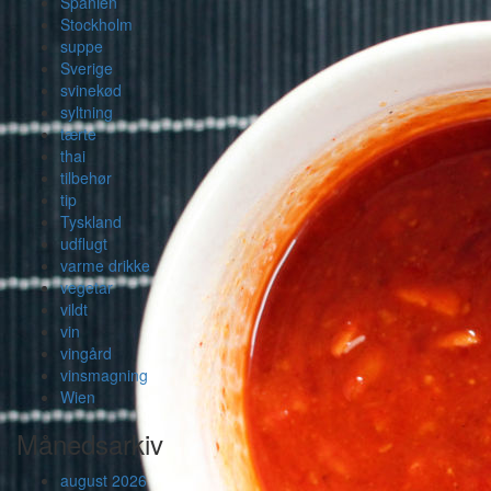
Spanien
Stockholm
suppe
Sverige
svinekød
syltning
tærte
thai
tilbehør
tip
Tyskland
udflugt
varme drikke
vegetar
vildt
vin
vingård
vinsmagning
Wien
Månedsarkiv
august 2026