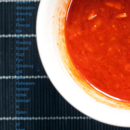
dessert
diskussion
dressing
drink
Firenze
fisk
forret
Frankrig
frokost
frugt
Fyn
Göteborg
grill
grød
Halloween
højtider
indisk
indmad
is
Italien
italiensk
jul
kage