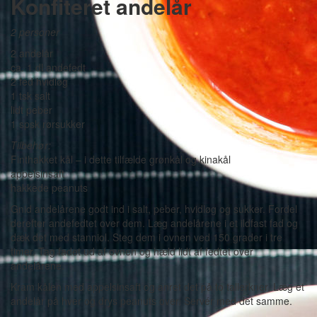
Konfiteret andelår
2 personer
2 andelår
ca. 1 dl andefedt
2 fed hvidløg
1 tsk salt
lidt peber
1 spsk rørsukker
Tilbehør:
Finthakket kål – i dette tilfælde grønkål og kinakål
appelsinsaft
hakkede peanuts
Gnid andelårene godt ind i salt, peber, hvidløg og sukker. Fordel
derefter andefedtet over dem. Læg andelårene i et ildfast fad og
dæk det med stanniol. Steg dem i ovnen ved 150 grader i tre
timer. Tag fadet ud af ovnen og hæld lidt af fedtet over
andelårene.
Kram kålen med appelsinsaft og anret det på to tallerkner. Læg et
andelår på hver og drys peanuts over. Servér med det samme.