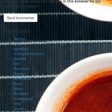
Save my name, email, and website in this browser for the
next time I comment.
Kategorier
Aarhus
and
appetizer
arrangement/event
asiatisk
bær
Barcelona
Belgien
benspænd
Berlin
boller
Bornholm
bradepande
brød
brunch