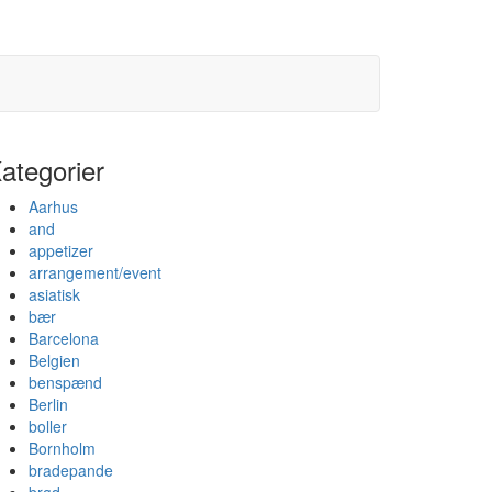
ategorier
Aarhus
and
appetizer
arrangement/event
asiatisk
bær
Barcelona
Belgien
benspænd
Berlin
boller
Bornholm
bradepande