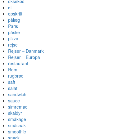
oksekød
øl
opskrift
pålæg
Paris
påske
pizza
rejse
Rejser – Danmark
Rejser – Europa
restaurant
Rom
rugbrød
saft
salat
sandwich
sauce
simremad
skaldyr
småkage
småsnak
smoothie
snack