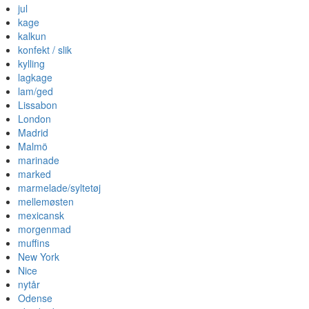
jul
kage
kalkun
konfekt / slik
kylling
lagkage
lam/ged
Lissabon
London
Madrid
Malmö
marinade
marked
marmelade/syltetøj
mellemøsten
mexicansk
morgenmad
muffins
New York
Nice
nytår
Odense