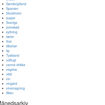
Sønderjylland
Spanien
Stockholm
suppe
Sverige
svinekød
syltning
tærte
thai
tilbehør
tip
Tyskland
udflugt
varme drikke
vegetar
vildt
vin
vingård
vinsmagning
Wien
ånedsarkiv