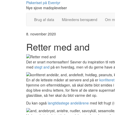
Skip
Piskeriset på Eventyr
to
Nye sjove madoplevelser
content
Brug af data
Månedens benspænd
Om m
8. november 2020
Retter med and
Det er snart mortensaften! Savner du inspiration til re
med
stegt and
på en hverdag, men vil du gerne have an
En af de letteste måder at servere and på er
konfitere
hjemme om eftermiddagen, så skal dette blot smides i 
dog blive endnu lettere, for flere af de større superma
glas/dåse, så her skal du blot varme det op.
Du kan også
langtidsstege andelårene
med lidt frugt (