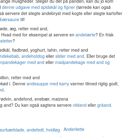
 mange muligheder. Steger du det på panden, kan du jo kom
el
denne udgave med spidskål og figner
(tørrede kan også
gså servere det stegte andebryst med kogte eller stegte kartofler
lbærsauce
til!
. Hvad med for eksempel at servere en
andetærte
? En frisk
eletter
?
ndekebab
,
andehotdog
eller
slider med and
. Eller bruge det
inpandekager med and
eller
madpandekage med and og
ekød i. Denne
andesuppe med karry
varmer tilmed rigtig godt,
nd
.
lig and? Du kan også sagtens servere
vildand
eller
gråand
.
Anderilette