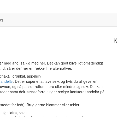
ig
K
tter med and, så kig med her. Det kan godt blive lidt omstændigt
d, så er der her en række fine alternativer.
t andelår
. Det er superlet at lave selv, og hvis du alligevel er
ovnen, og så passer retten mere eller mindre sig selv. Det kan
rkeder samt delikatesseforretninger sælger konfiteret andelår på
i stedet for fedt). Brug gerne blommer eller æbler.