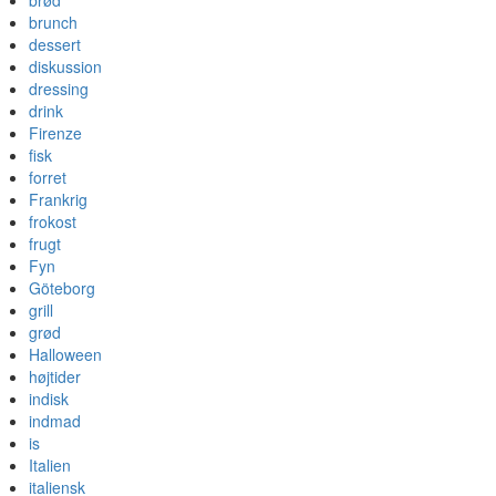
brød
brunch
dessert
diskussion
dressing
drink
Firenze
fisk
forret
Frankrig
frokost
frugt
Fyn
Göteborg
grill
grød
Halloween
højtider
indisk
indmad
is
Italien
italiensk