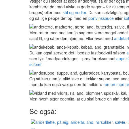
Vælger du i stedet at købe andebryst, så er der også
kombinere det med alskens gode sager – for eksemp
bruges) eller med
kål og nudler
. Du kan selvfølgelig o
og så lige peppe det op med en
portvinssauce
eller
so
Men retter med and kan jo sagtens være meget andet
salat til, og så er den hjemme. Eller hvad med
andetart
Du kan også servere det i bedste fastfood-stil såsom
a
som fyld i madpandekager – prøv for eksempel
appels
solbær
.
Og så kan man jo altid lave en lækker suppe med and
men du kan også vælge den lidt mildere
ramen med a
Men hvem siger egentlig, at du skal bruge en alminde
Se også: