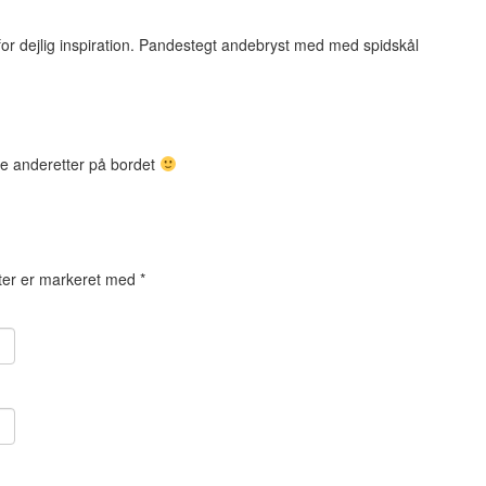
 for dejlig inspiration. Pandestegt andebryst med med spidskål
ere anderetter på bordet
ter er markeret med
*