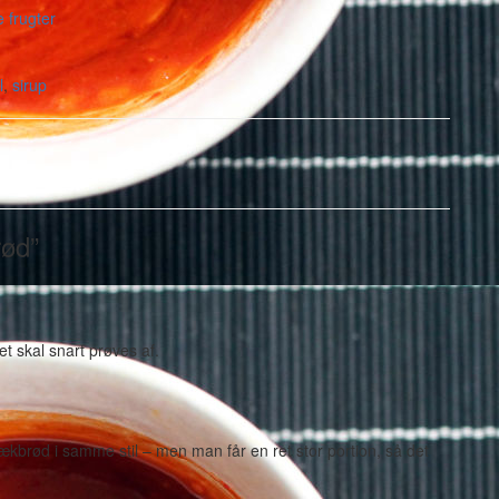
e frugter
l
,
sirup
rød”
et skal snart prøves af.
ækbrød i samme stil – men man får en ret stor portion, så det