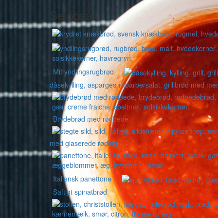
Se også:
Mit yndlingsrugbrød
dåsekylling, asparges-rabarbersalat, grillbrød med m
Brydebrød med rødbede
med glaserede rødløg
Italiensk panettone
Saftigt spinatbrød