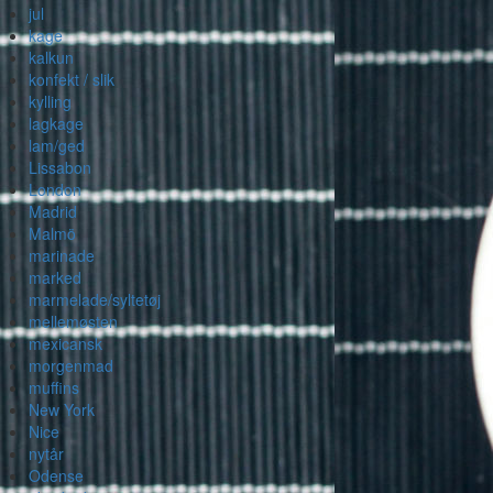
jul
kage
kalkun
konfekt / slik
kylling
lagkage
lam/ged
Lissabon
London
Madrid
Malmö
marinade
marked
marmelade/syltetøj
mellemøsten
mexicansk
morgenmad
muffins
New York
Nice
nytår
Odense