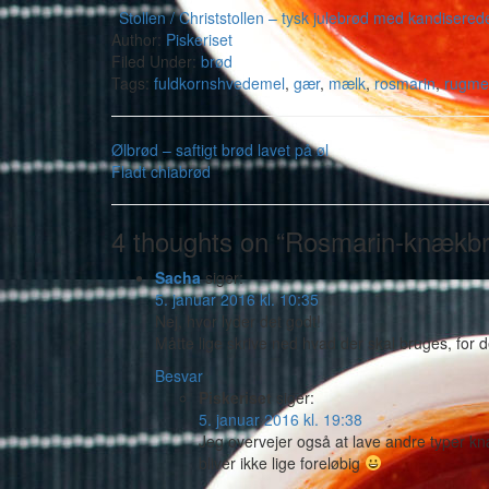
Stollen / Christstollen – tysk julebrød med kandisered
Author:
Piskeriset
Filed Under:
brød
Tags:
fuldkornshvedemel
,
gær
,
mælk
,
rosmarin
,
rugme
Ølbrød – saftigt brød lavet på øl
Fladt chiabrød
4 thoughts on “Rosmarin-knækb
Sacha
siger:
5. januar 2016 kl. 10:35
Nej, hvor lyder det godt!
Måtte lige skrive ned hvad der skal bruges, for d
Besvar
Piskeriset
siger:
5. januar 2016 kl. 19:38
Jeg overvejer også at lave andre typer kn
bliver ikke lige foreløbig