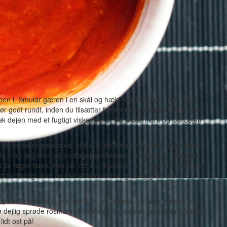
en i. Smuldr gæren i en skål og hæld mælken over. Rør rundt,
ør godt rundt, inden du tilsætter fuldkornshvedemelet. Ælt dejen
dejen med et fugtigt viskestykke. Stil skålen lunt og lad dejen
d på et meldrysset bord, til du får en meget tynd dej. Skær dejen
selv – og læg dem på en bagepapirbeklædt bageplade. Bag dine
 de tager farve. Pas på, de ikke brænder på – lige pludselig går
 for hurtigt, kan du blot stille dem ind igen og give dem et
skrift i forhold til den portion, jeg lavede, for jeg vil gerne have
e dejlig sprøde rosmarin-knækbrød, og da der var rester tilbage,
idt ost på!