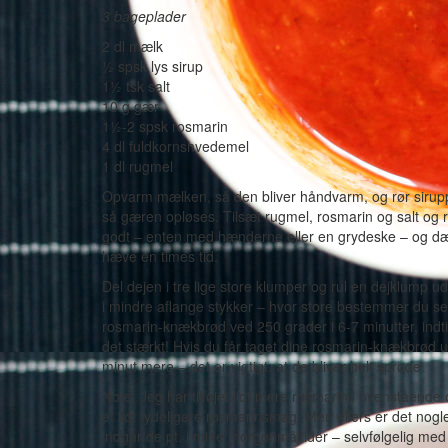
3 bageplader
2 dl mælk
½ spsk lys sirup
1½ tsk salt
10 g gær
1½-2 spsk rosmarin
4 dl fuldkornshvedemel
1 dl rugmel
Opvarm mælken, så den bliver håndvarm, og rør sirupp
så gæren opløses. Tilsæt rugmel, rosmarin og salt og r
godt – enten med hænderne eller en grydeske – og dæk 
hæve en times tid.
Del dejen i tre lige store klumper og rul en dejklump u
i mindre aflange stykker – hvor store bestemmer du 
rosmarin-knækbrød ved 250 grader i 6-7 minutter, indtil
det stærkt! Hvis du får taget dine rosmarin-knækbrød ud
minut mere – det er vigtigt, at de bliver helt sprøde.
Note: Jeg har tilføjet lidt mere rosmarin i ovenstående op
et lidt tydeligere rosmarinsmag. Men ellers er det nogl
indgår de pt. i mine morgenmåltider – selvfølgelig med l