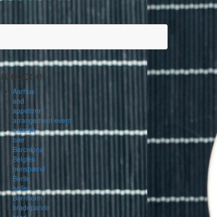
ategorier
Aarhus
and
appetizer
arrangement/event
asiatisk
bær
Barcelona
Belgien
benspænd
Berlin
boller
Bornholm
bradepande