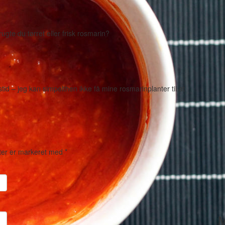
Brugte du tørret eller frisk rosmarin?
id – jeg kan simpelthen ikke få mine rosmarinplanter til at
ter er markeret med
*
M