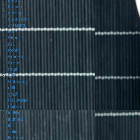
brød
brunch
dessert
diskussion
dressing
drink
Firenze
fisk
forret
Frankrig
frokost
frugt
Fyn
Göteborg
grill
grød
Halloween
højtider
indisk
indmad
is
Italien
italiensk