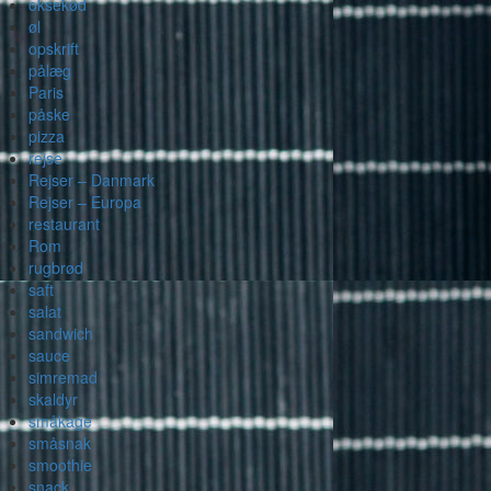
oksekød
øl
opskrift
pålæg
Paris
påske
pizza
rejse
Rejser – Danmark
Rejser – Europa
restaurant
Rom
rugbrød
saft
salat
sandwich
sauce
simremad
skaldyr
småkage
småsnak
smoothie
snack