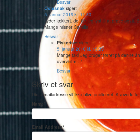
Besvar
Ostesnak
siger:
5. januar 2016 kl. 11:30
Lyder lækkert, det får jeg lyst til at prøve også. 
Mange hilsner Camilla
Besvar
Piskeriset
siger:
5. januar 2016 kl. 19:39
Mange tak! Jeg bruger tørret på denne årst
overvintre :-/
Besvar
Skriv et svar
Din e-mailadresse vil ikke blive publiceret.
Krævede fel
Name
*
Email Address
*