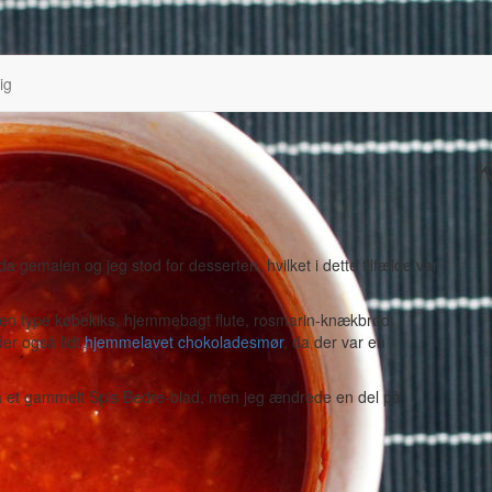
ig
K
gemalen og jeg stod for desserten, hvilket i dette tilfælde var
n type købekiks, hjemmebagt flute, rosmarin-knækbrød,
der også lidt
hjemmelavet chokoladesmør
, da der var en i
ra et gammelt Spis Bedre-blad, men jeg ændrede en del på