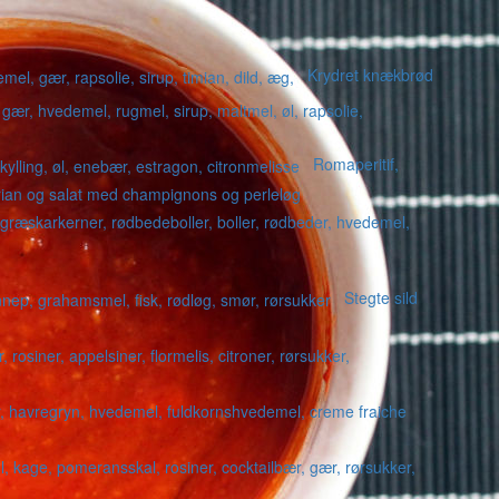
Krydret knækbrød
Romaperitif,
erian og salat med champignons og perleløg
Stegte sild