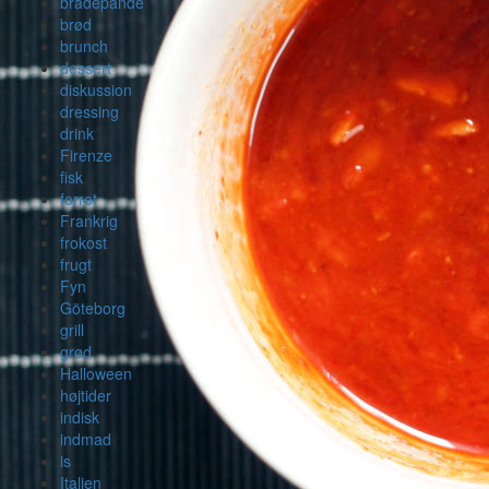
bradepande
brød
brunch
dessert
diskussion
dressing
drink
Firenze
fisk
forret
Frankrig
frokost
frugt
Fyn
Göteborg
grill
grød
Halloween
højtider
indisk
indmad
is
Italien