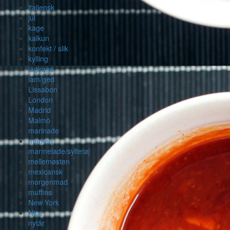
italiensk
jul
kage
kalkun
konfekt / slik
kylling
lagkage
lam/ged
Lissabon
London
Madrid
Malmö
marinade
marked
marmelade/syltetøj
mellemøsten
mexicansk
morgenmad
muffins
New York
Nice
nytår