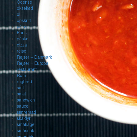
Odense
oksekød
øl
opskrift
pålæg
Paris
påske
pizza
rejse
Rejser – Danmark
Rejser – Europa
restaurant
Rom
rugbrød
saft
salat
sandwich
sauce
simremad
skaldyr
småkage
småsnak
smoothie