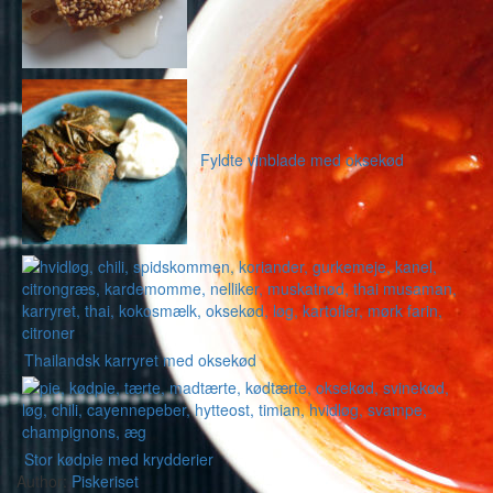
Fyldte vinblade med oksekød
Thailandsk karryret med oksekød
Stor kødpie med krydderier
Author:
Piskeriset