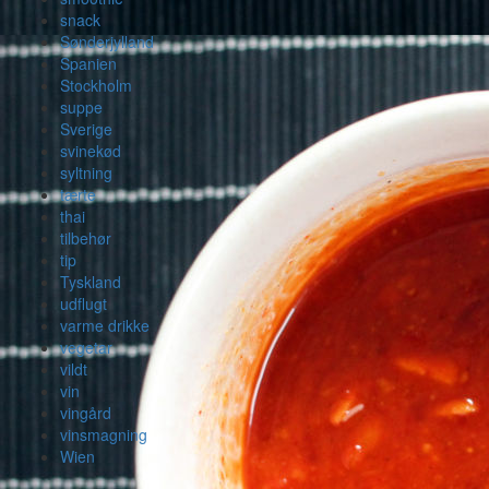
snack
Sønderjylland
Spanien
Stockholm
suppe
Sverige
svinekød
syltning
tærte
thai
tilbehør
tip
Tyskland
udflugt
varme drikke
vegetar
vildt
vin
vingård
vinsmagning
Wien