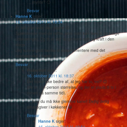
… mynte? 🙂
Besvar
Hanne K
siger:
16. oktober 2011 kl. 18:34
Er lidt grøn over den tagine 😉
Spændende med de retter, som man kan lave af de billige
udskæringer. Og tit er der langt mere saft og kraft i den
slags.
Jeg kunne godt tænke at eksperimentere med det
marokanske (-kanel ;))
Besvar
Piskeriset
siger:
16. oktober 2011 kl. 18:37
Det bliver ikke bedre af, at jeg har to, vel? 😉
(de er i én-person størrelse, og der er plads til to i
ovnen på samme tid).
… hov, du må ikke glemme kanel! Dejlig dejlig
smagsgiver i køkkenet 😀
Besvar
Hanne K
siger:
16. oktober 2011 kl. 19:51