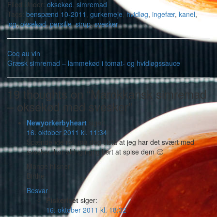
Filed Under:
oksekød
,
simremad
Tags:
benspænd 10-2011
,
gurkemeje
,
hvidløg
,
ingefær
,
kanel
,
løg
,
oksekød
,
persille
,
sirup
,
svesker
Coq au vin
Græsk simremad – lammekød i tomat- og hvidløgssauce
19 thoughts on “Marokkansk simremad
– oksekød med svesker”
Newyorkerbyheart
siger:
16. oktober 2011 kl. 11:34
Spændende ret, må dog tilstå at jeg har det svært med
svesker, har aldrig rigtig lært at spise dem 🙂
Mange hilsner
Birthe
Besvar
Piskeriset
siger:
16. oktober 2011 kl. 18:32