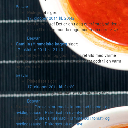
Besvar
Piskeriset
siger:
17. oktober 2011 kl. 20:42
God fornøjelse! Det er en rigtig efterårsret, så den vil
passe til de kommende dage med regn og rusk 🙂
Besvar
Camilla (Himmelske kager)
siger:
17. oktober 2011 kl. 21:13
Uhh, det lyder varmt og godt. Jeg er ret vild med varme
svesker, så det kan jeg forestille mig er ret godt til en varm
og krydret ret.
Besvar
Piskeriset
siger:
17. oktober 2011 kl. 21:20
Jamen det er jo perfekt! Den må du prøve 🙂
Besvar
Pingback:
Græsk simremad – lammekød i tomat- og
hvidløgssauce | Piskeriset på eventyr
Pingback:
Græsk simremad – lammekød i tomat- og
hvidløgssauce | Piskeriset på eventyr