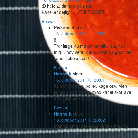
;D hele 2, dit heldige asen.
Kanel er dejligt .. I ÆBLEKAGE!!!
Besvar
Piskeriset
siger:
16. oktober 2011 kl. 19:55
!!!
Tror liiiige du må på kanelkursus hos
mig… hov vent lige! Du kan da godt lide
kanel i chokolade!
Besvar
Hanne K
siger:
16. oktober 2011 kl. 20:01
Ja, i chokolade, boller, kage osv. Men
jeg kan ikke forstå, hvad kanel skal lave i
det salte køkken 😉
Besvar
Hanne K
siger:
16. oktober 2011 kl. 20:02
Men kommer gerne på kursus hos dig
🙂