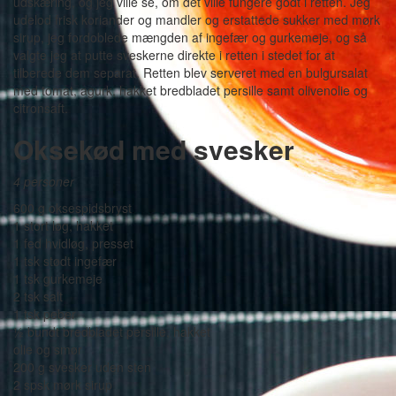
udskæring, og jeg ville se, om det ville fungere godt i retten. Jeg
udelod frisk koriander og mandler og erstattede sukker med mørk
sirup, jeg fordoblede mængden af ingefær og gurkemeje, og så
valgte jeg at putte sveskerne direkte i retten i stedet for at
tilberede dem separat. Retten blev serveret med en bulgursalat
med tomat, agurk, hakket bredbladet persille samt olivenolie og
citronsaft.
Oksekød med svesker
4 personer
600 g oksespidsbryst
1 stort løg, hakket
1 fed hvidløg, presset
1 tsk stødt ingefær
1 tsk gurkemeje
2 tsk salt
1 tsk peber
½ bundt bredbladet persille, hakket
olie og smør
200 g svesker uden sten
2 spsk mørk sirup