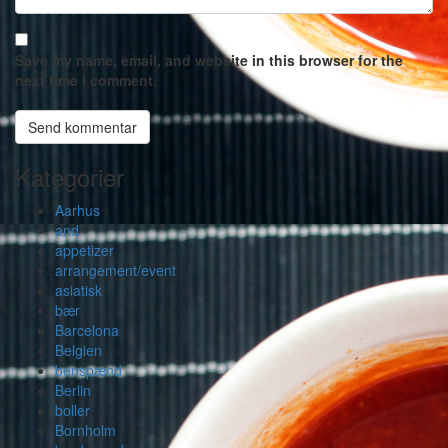
Save my name, email, and website in this browser for the
next time I comment.
Kategorier
Aarhus
and
appetizer
arrangement/event
asiatisk
bær
Barcelona
Belgien
benspænd
Berlin
boller
Bornholm