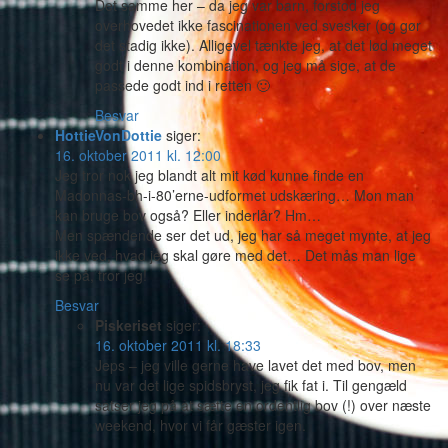
Det samme her – da jeg var barn, forstod jeg
overhovedet ikke fascinationen ved svesker (og gør
det stadig ikke). Alligevel tænkte jeg, at det lød meget
godt i denne kombination, og jeg må sige, at de
passede godt ind i retten 🙂
Besvar
HottieVonDottie
siger:
16. oktober 2011 kl. 12:00
Jeg tror nok jeg blandt alt mit kød kunne finde en
Madonnas-bh-i-80’erne-udformet udskæring… Mon man
kan bruge bov også? Eller inderlår? Hm…
Men spændende ser det ud, jeg har så meget mynte, at jeg
ikke ved, hvad jeg skal gøre med det… Det mås man lige
se på, tror jeg!
Besvar
Piskeriset
siger:
16. oktober 2011 kl. 18:33
Jeps – jeg ville gerne have lavet det med bov, men
nu var det lige spidsbryst, jeg fik fat i. Til gengæld
satser jeg på at sætte en ordentlig bov (!) over næste
weekend, hvor vi får gæster igen.