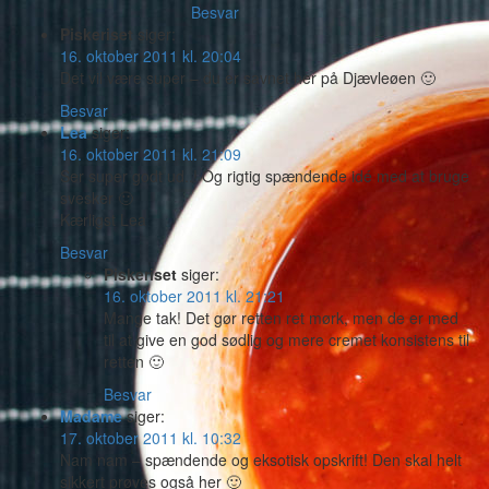
Besvar
Piskeriset
siger:
16. oktober 2011 kl. 20:04
Det vil være super – du er savnet her på Djævleøen 🙂
Besvar
Lea
siger:
16. oktober 2011 kl. 21:09
Ser super godt ud..! Og rigtig spændende idé med at bruge
svesker 🙂
Kærligst Lea
Besvar
Piskeriset
siger:
16. oktober 2011 kl. 21:21
Mange tak! Det gør retten ret mørk, men de er med
til at give en god sødlig og mere cremet konsistens til
retten 🙂
Besvar
Madame
siger:
17. oktober 2011 kl. 10:32
Nam nam – spændende og eksotisk opskrift! Den skal helt
sikkert prøves også her 🙂