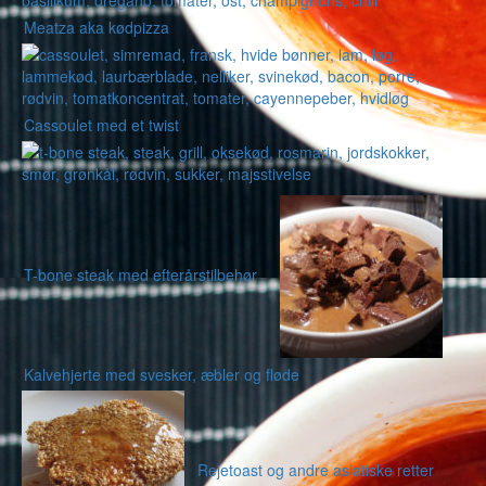
Meatza aka kødpizza
Cassoulet med et twist
T-bone steak med efterårstilbehør
Kalvehjerte med svesker, æbler og fløde
Rejetoast og andre asiatiske retter