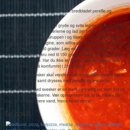
1 tsk stødt kanel
1 tsk orangeblomstvand, friskhakket bredbladet persille og
sesamfrø til pynt
Opvarm lidt olie og smør i en gryde og svits løg og hvidløg. Tilsæt
kødet sammen med krydderierne og lad det brune. Vend
persillen, sveskerne og siruppen i og tilsæt 5 dl vand. Rør godt
rundt og put det i en tagine, som stilles på nederste rille i ovnen,
der er forvarmet til 200 grader. Læg en isterning i ‘dutten’ på
toppen af taginen, skru ned til 150 grader og lad den hygge sig i
ovnen i ca. 2½ time. Har du ikke en tagine, kan du i stedet lade
retten småsimre på komfumret i 2½-3 timer.
Oksekød med svesker skal vendes med orangeblomstvand lige
inden servering – samt drysses med persille og sesamfrø.
Note: Oksekød med svesker er en mørk og kraftig ret, som har en
del sødme fra sveskerne. Vær opmærksom på, at du måske får
brug for at tilføje mere vand, mens kødet simrer.
Se også: