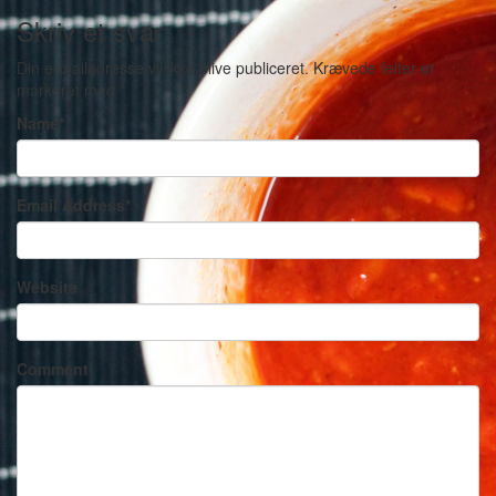
Skriv et svar
Din e-mailadresse vil ikke blive publiceret.
Krævede felter er
markeret med
*
Name
*
Email Address
*
Website
Comment