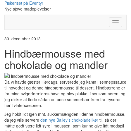
Skip
Piskeriset på Eventyr
to
Nye sjove madoplevelser
content
Toggle
Navigati
30. december 2013
Hindbærmousse med
chokolade og mandler
Da vi havde gæster i lørdags, serverede jeg kanin i sennepssauce
til hovedret og denne hindbærmousse til dessert. Hindbærrene er
fra mine svigerforældres have og blev plukket i sensommeren, og
jeg elsker at finde sådan en pose sommerbær frem fra fryseren
her i vintersæsonen.
Jeg holdt lidt igen mht. sukkermængden i denne hindbærmousse,
da jeg ville servere
den nye Bailey’s chokoladelikør
til, så der
måtte godt være lidt syre i moussen, som kunne give lidt modspil