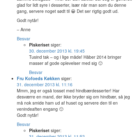
glad for lidt syre i desserter, især når man som du denne
gang, servere noget sødt til 😀 Det ser rigtig godt ud.
Godt nytår!
– Anne
Besvar
Piskeriset
siger:
30. december 2013 kl. 19:45
Tusind tak – og i lige måde! Håber 2014 bringer
masser af gode oplevelser med sig 🙂
Besvar
Fru Kofoeds Køkken
siger:
31. december 2013 kl. 11:16
Mmm, jeg er også tosset med hindbærdesserter! Har
desværre en mand, der ikke bryder sig om hindbær, så jeg
må nok smide ham ud af huset og servere den til en
venindeaften engang 🙂
Godt nytår!
Besvar
Piskeriset
siger:
31. december 2013 kl. 11:52