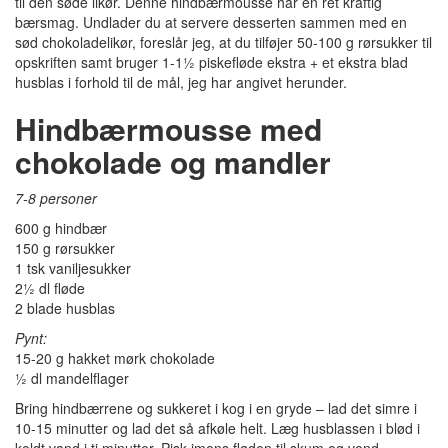
til den søde likør. Denne hindbærmousse har en ret kraftig
bærsmag. Undlader du at servere desserten sammen med en
sød chokoladelikør, foreslår jeg, at du tilføjer 50-100 g rørsukker til
opskriften samt bruger 1-1½ piskefløde ekstra + et ekstra blad
husblas i forhold til de mål, jeg har angivet herunder.
Hindbærmousse med
chokolade og mandler
7-8 personer
600 g hindbær
150 g rørsukker
1 tsk vaniljesukker
2½ dl fløde
2 blade husblas
Pynt:
15-20 g hakket mørk chokolade
½ dl mandelflager
Bring hindbærrene og sukkeret i kog i en gryde – lad det simre i
10-15 minutter og lad det så afkøle helt. Læg husblassen i blød i