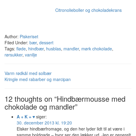
Citronolieboller og chokoladekrans
Author:
Piskeriset
Filed Under:
bær
,
dessert
Tags:
fløde
,
hindbær
,
husblas
,
mandler
,
mørk chokolade
,
rørsukker
,
vanilje
Varm rødkål med solbær
Kringle med rabarber og marcipan
12 thoughts on “Hindbærmousse med
chokolade og mandler”
A + K = ♥
siger:
30. december 2013 kl. 19:20
Elsker hindbærfromage, og den her lyder lidt til at være i
samme boldgade – hvor ser den lækker ud. Jeg er generelt