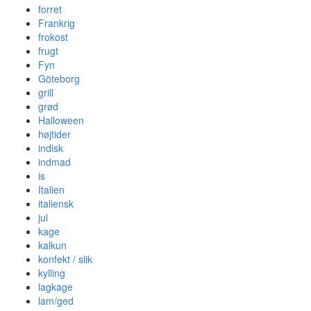
forret
Frankrig
frokost
frugt
Fyn
Göteborg
grill
grød
Halloween
højtider
indisk
indmad
is
Italien
italiensk
jul
kage
kalkun
konfekt / slik
kylling
lagkage
lam/ged