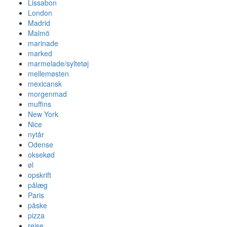
Lissabon
London
Madrid
Malmö
marinade
marked
marmelade/syltetøj
mellemøsten
mexicansk
morgenmad
muffins
New York
Nice
nytår
Odense
oksekød
øl
opskrift
pålæg
Paris
påske
pizza
rejse