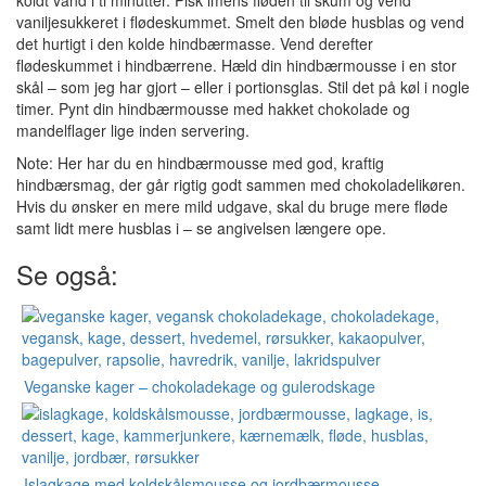
koldt vand i ti minutter. Pisk imens fløden til skum og vend
vaniljesukkeret i flødeskummet. Smelt den bløde husblas og vend
det hurtigt i den kolde hindbærmasse. Vend derefter
flødeskummet i hindbærrene. Hæld din hindbærmousse i en stor
skål – som jeg har gjort – eller i portionsglas. Stil det på køl i nogle
timer. Pynt din hindbærmousse med hakket chokolade og
mandelflager lige inden servering.
Note: Her har du en hindbærmousse med god, kraftig
hindbærsmag, der går rigtig godt sammen med chokoladelikøren.
Hvis du ønsker en mere mild udgave, skal du bruge mere fløde
samt lidt mere husblas i – se angivelsen længere ope.
Se også:
Veganske kager – chokoladekage og gulerodskage
Islagkage med koldskålsmousse og jordbærmousse