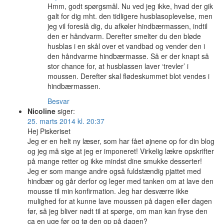
Hmm, godt spørgsmål. Nu ved jeg ikke, hvad der gik
galt for dig mht. den tidligere husblasoplevelse, men
jeg vil foreslå dig, du afkøler hindbærmassen, indtil
den er håndvarm. Derefter smelter du den bløde
husblas i en skål over et vandbad og vender den i
den håndvarme hindbærmasse. Så er der knapt så
stor chance for, at husblassen laver ‘trevler’ i
moussen. Derefter skal flødeskummet blot vendes i
hindbærmassen.
Besvar
Nicoline
siger:
25. marts 2014 kl. 20:37
Hej Piskeriset
Jeg er en helt ny læser, som har fået øjnene op for din blog
og jeg må sige at jeg er imponeret! Virkelig lækre opskrifter
på mange retter og ikke mindst dine smukke desserter!
Jeg er som mange andre også fuldstændig pjattet med
hindbær og går derfor og leger med tanken om at lave den
mousse til min konfirmation. Jeg har desværre ikke
mulighed for at kunne lave moussen på dagen eller dagen
før, så jeg bliver nødt til at spørge, om man kan fryse den
ca en uge før og tø den op på dagen?