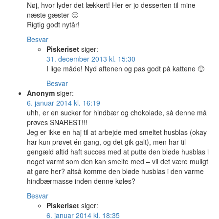
Nøj, hvor lyder det lækkert! Her er jo desserten til mine
næste gæster 🙂
Rigtig godt nytår!
Besvar
Piskeriset
siger:
31. december 2013 kl. 15:30
I lige måde! Nyd aftenen og pas godt på kattene 🙂
Besvar
Anonym
siger:
6. januar 2014 kl. 16:19
uhh, er en sucker for hindbær og chokolade, så denne må
prøves SNAREST!!!
Jeg er ikke en haj til at arbejde med smeltet husblas (okay
har kun prøvet én gang, og det gik galt), men har til
gengæld altid haft succes med at putte den bløde husblas i
noget varmt som den kan smelte med – vil det være muligt
at gøre her? altså komme den bløde husblas i den varme
hindbærmasse inden denne køles?
Besvar
Piskeriset
siger:
6. januar 2014 kl. 18:35