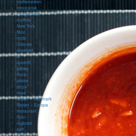
mellemøsten
mexicansk
morgenmad
muffins
New York
Nice
nytår
Odense
oksekød
øl
opskrift
pålæg
Paris
påske
pizza
rejse
Rejser – Danmark
Rejser – Europa
restaurant
Rom
rugbrød
saft
salat