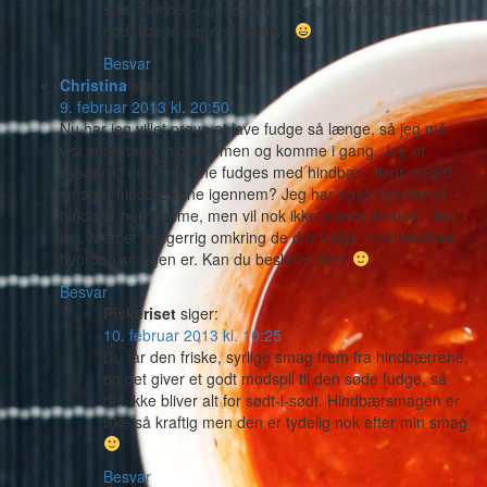
spændende – og gemalen, som elsker fudge, kan
godt lide at være prøveklud
Besvar
Christina
siger:
9. februar 2013 kl. 20:50
Nu har jeg villet prøve at lave fudge så længe, så jeg må
vist snart tage mig sammen og komme i gang. Jeg er
nysgerrig omkring dine fudges med hindbær. Hvor meget
smager hindbærrene igennem? Jeg har også frysetørret
hindbær herhjemme, men vil nok ikke blande lakrids i, tror
jeg. Men er nysgerrig omkring de der fudge med hindbær,
hvordan smagen er. Kan du beskrive det?
Besvar
Piskeriset
siger:
10. februar 2013 kl. 10:25
Du får den friske, syrlige smag frem fra hindbærrene,
og det giver et godt modspil til den søde fudge, så
det ikke bliver alt for sødt-i-sødt. Hindbærsmagen er
ikke så kraftig men den er tydelig nok efter min smag
Besvar