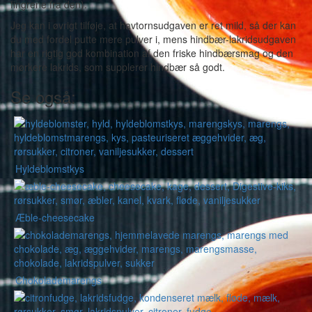
fingrene fra den).
Jeg kan i øvrigt tilføje, at havtornsudgaven er ret mild, så der kan
du med fordel putte mere pulver i, mens hindbær-lakridsudgaven
har en rigtig god kombination af den friske hindbærsmag og den
mørkere lakrids, som supplerer hindbær så godt.
Se også:
Hyldeblomstkys
Æble-cheesecake
Chokolademarengs