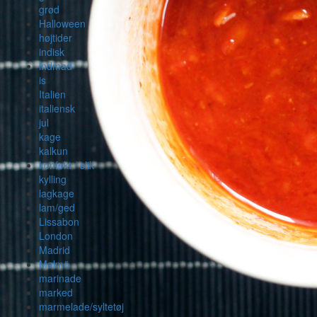
grød
Halloween
højtider
indisk
indmad
is
Italien
italiensk
jul
kage
kalkun
konfekt / slik
kylling
lagkage
lam/ged
Lissabon
London
Madrid
Malmö
marinade
marked
marmelade/syltetøj