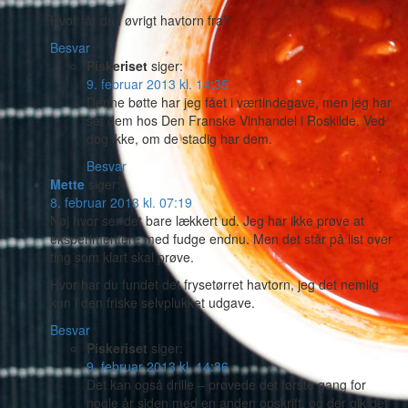
Hvor får du i øvrigt havtorn fra?
Besvar
Piskeriset
siger:
9. februar 2013 kl. 14:35
Denne bøtte har jeg fået i værtindegave, men jeg har
set dem hos Den Franske Vinhandel i Roskilde. Ved
dog ikke, om de stadig har dem.
Besvar
Mette
siger:
8. februar 2013 kl. 07:19
Nøj hvor ser det bare lækkert ud. Jeg har ikke prøve at
eksperimentere med fudge endnu. Men det står på list over
ting som klart skal prøve.
Hvor har du fundet det frysetørret havtorn, jeg det nemlig
kun i den friske selvplukket udgave.
Besvar
Piskeriset
siger:
9. februar 2013 kl. 14:36
Det kan også drille – prøvede det første gang for
nogle år siden med en anden opskrift, og der gik det