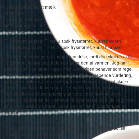
1 dåse kondenseret mælk
½ dl fløde
1 dl skummetmælk
450 g rørsukker
125 g smør
Til havtornsudgave: Tilsæt 2 spsk frysetørret, knust havtorn
Til hindbærudgave: Tilsæt 2 spsk frysetørret, knust hindbær
Jeg ved, at kogningen af fudgen kan drille, fordi den skal nå at få
en bestemt konsistens, inden du tager den af varmen. Jeg har
skrevet 10-15 minutter i opskriften, for fudgen behøver som regel
ikke mere end dette, men det kræver altså en løbende vurdering,
og du kan risikere, at du skal koge den i længere tid. Det skulle
jeg for eksempel denne gang. Det er lidt svært at beskrive,
hvordan konsistensen præcis skal være, men prøv at lægge
mærke til de bobler, der kommer i fudgemassen. Når de begynder
at virke ‘sukrede’ og ‘tørre’, så er det på tide at tage fudgen af
varmen.
Pisk fudgemassen i ca. 10 minutter med en elpisker og del så
massen op i to lige store dele.