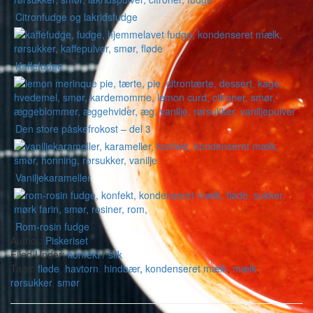
Citronfudge og lakridsfudge
Kaffefudge
Den store påskefrokost – del 3
Vaniljekarameller
Rom-rosin fudge
Author:
Piskeriset
Filed Under:
konfekt / slik
Tags:
fløde
,
havtorn
,
hindbær
,
kondenseret mælk
,
mælk
,
rørsukker
,
smør