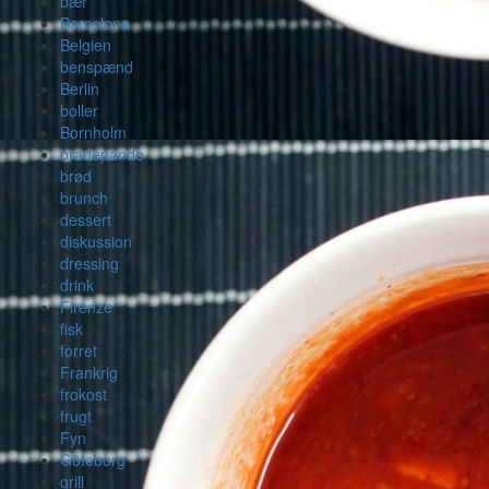
bær
Barcelona
Belgien
benspænd
Berlin
boller
Bornholm
bradepande
brød
brunch
dessert
diskussion
dressing
drink
Firenze
fisk
forret
Frankrig
frokost
frugt
Fyn
Göteborg
grill