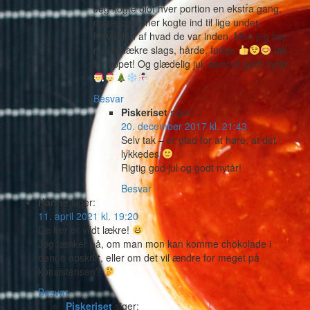
Jeg kogte blot hver portion en ekstra gang,
nogle portioner kogte ind til lige under
halvdelen af hvad de var inden. Men jeg har
nu fire lækre slags, hårde, fudge
tak
for tippet! Og glædelig jul, samt et godt nytår
Besvar
Piskeriset
siger:
20. december 2017 kl. 21:43
Selv tak – er glad for at høre, at det
lykkedes
Rigtig god jul og godt nytår!
Besvar
Hanne
siger:
11. april 2021 kl. 19:20
De her er vildt lækre!
Jeg tænker på, om man mon kan komme chokolade i
denne opskrift, eller om det vil ændre for meget på
konsistensen?
Besvar
Piskeriset
siger: