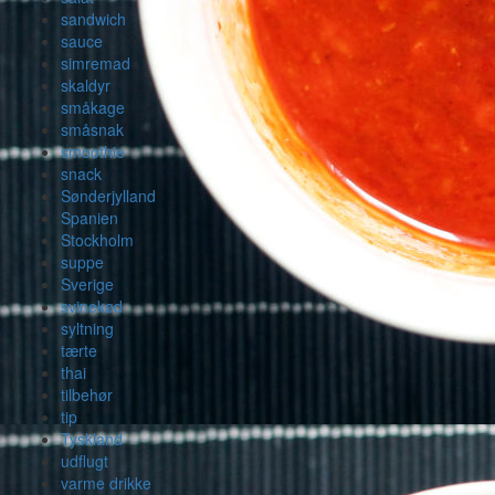
sandwich
sauce
simremad
skaldyr
småkage
småsnak
smoothie
snack
Sønderjylland
Spanien
Stockholm
suppe
Sverige
svinekød
syltning
tærte
thai
tilbehør
tip
Tyskland
udflugt
varme drikke