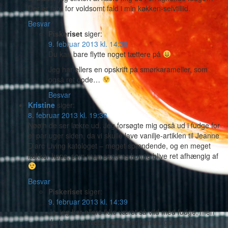
Der er fare for voldsomt fald i min køkken-selvtillid.
Besvar
Piskeriset
siger:
9. februar 2013 kl. 14:38
Du kan bare flytte noget tættere på
Jeg har ellers en opskrift på smørkarameller, som
også ret gode…
Besvar
Kristine
siger:
8. februar 2013 kl. 19:38
Nøøjh de ser lækre ud. Jeg forsøgte mig også ud i fudge for
et par uger siden, da vi skulle lave vanilje-artiklen til Jeanne
D’arc Living katologet – meget spændende, og en meget
lækker haps, som man sagtens kunne blive ret afhængig af
Besvar
Piskeriset
siger:
9. februar 2013 kl. 14:39
Ja, jeg har ellers ikke været så vild med fudge, men
de hjemmelavede versioner kan nu gøres ret