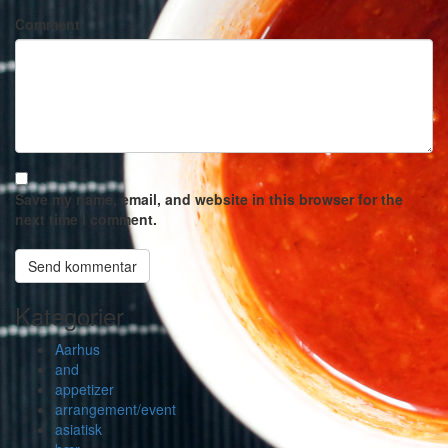
Comment
Save my name, email, and website in this browser for the
next time I comment.
Kategorier
Aarhus
and
appetizer
arrangement/event
asiatisk