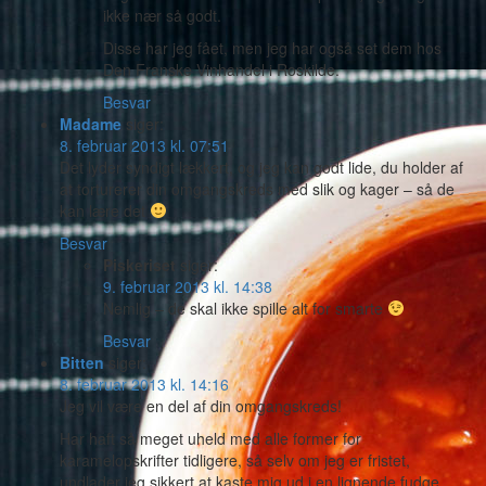
ikke nær så godt.
Disse har jeg fået, men jeg har også set dem hos
Den Franske Vinhandel i Roskilde.
Besvar
Madame
siger:
8. februar 2013 kl. 07:51
Det lyder syndigt lækkert, og jeg kan godt lide, du holder af
at torturerer din omgangskreds med slik og kager – så de
kan lære det
Besvar
Piskeriset
siger:
9. februar 2013 kl. 14:38
Nemlig – de skal ikke spille alt for smarte
Besvar
Bitten
siger:
8. februar 2013 kl. 14:16
Jeg vil være en del af din omgangskreds!
Har haft så meget uheld med alle former for
karamelopskrifter tidligere, så selv om jeg er fristet,
undlader jeg sikkert at kaste mig ud i en lignende fudge…