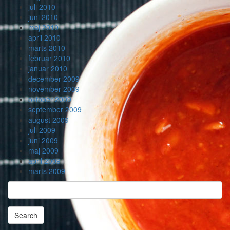
juli 2010
juni 2010
maj 2010
april 2010
marts 2010
februar 2010
januar 2010
december 2009
november 2009
oktober 2009
september 2009
august 2009
juli 2009
juni 2009
maj 2009
april 2009
marts 2009
Search
Searching