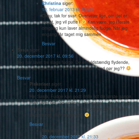
Christina
siger:
10. februar 2013 kl. 13:49
Okay, tak for svar. Overvejer lige, om det er
noget, jeg vil putte i
Kan være, jeg i første
omgang kun laver almindelig fudge. Når jeg
engang får taget mig sammen.
Besvar
Sasja
siger:
20. december 2017 kl. 09:56
Jeg har lavet tre slags fudge. De er fuldstændig flydende,
selvom de har stået på køl hele natten. Hvad gør jeg??
Besvar
Piskeriset
siger:
20. december 2017 kl. 21:29
Hej Sasja. Fudge kan godt drille lidt de første gange,
man laver det. Se nederst i indlægget – der har jeg
skrevet et tip til, hvordan man redder det, hvis det
ikke stivner efter afkølingen
Besvar
Sasja
siger:
20. december 2017 kl. 21:33