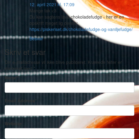
12. april 2021 kl. 17:09
Mange tak <3
Du kan sagtens lave chokoladefudge - her er en
opskrift meget lig denne:
https://piskeriset.dk/chokoladefudge-og-vaniljefudge/
Besvar
Skriv et svar
Din e-mailadresse vil ikke blive publiceret.
Krævede felter er
markeret med
*
Name
*
Email Address
*
Website