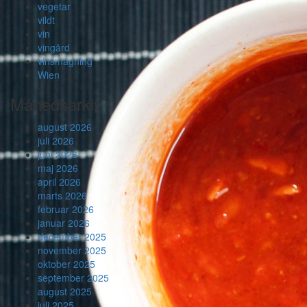
vegetar
vildt
vin
vingård
vinsmagning
Wien
Månedsarkiv
august 2026
juli 2026
juni 2026
maj 2026
april 2026
marts 2026
februar 2026
januar 2026
december 2025
november 2025
oktober 2025
september 2025
august 2025
juli 2025