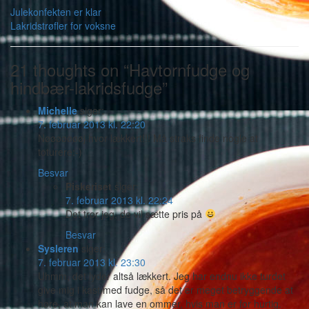
Julekonfekten er klar
Lakridstrøfler for voksne
21 thoughts on “Havtornfudge og
hindbær-lakridsfudge”
Michelle
siger:
7. februar 2013 kl. 22:20
Nøøøøøøøj hvor lækkert!!! Må straks finde nogle at
toturere:-)
Besvar
Piskeriset
siger:
7. februar 2013 kl. 22:24
Det tror jeg, de vil sætte pris på
Besvar
Sysleren
siger:
7. februar 2013 kl. 23:30
Uhmm, det lyder altså lækkert. Jeg har endnu ikke turdet
give mig i kast med fudge, så det er meget betryggende at
høre, at man kan lave en ommer, hvis man er for hurtig.