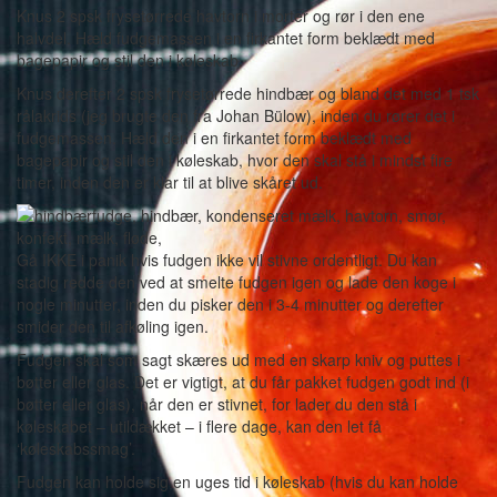
Knus 2 spsk frysetørrede havtorn i morter og rør i den ene
halvdel. Hæld fudgemassen i en firkantet form beklædt med
bagepapir og stil den i køleskab.
Knus derefter 2 spsk frysetørrede hindbær og bland det med 1 tsk
rålakrids (jeg brugte den fra Johan Bülow), inden du rører det i
fudgemassen. Hæld den i en firkantet form beklædt med
bagepapir og stil den i køleskab, hvor den skal stå i mindst fire
timer, inden den er klar til at blive skåret ud.
Gå IKKE i panik hvis fudgen ikke vil stivne ordentligt. Du kan
stadig redde den ved at smelte fudgen igen og lade den koge i
nogle minutter, inden du pisker den i 3-4 minutter og derefter
smider den til afkøling igen.
Fudgen skal som sagt skæres ud med en skarp kniv og puttes i
bøtter eller glas. Det er vigtigt, at du får pakket fudgen godt ind (i
bøtter eller glas), når den er stivnet, for lader du den stå i
køleskabet – utildækket – i flere dage, kan den let få
‘køleskabssmag’.
Fudgen kan holde sig en uges tid i køleskab (hvis du kan holde